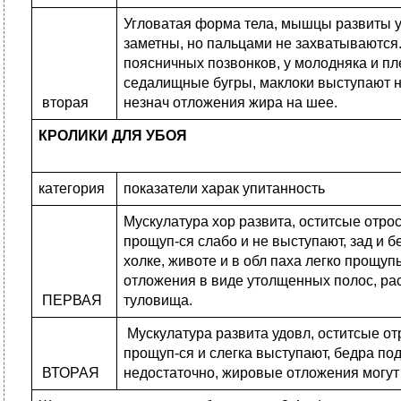
Угловатая форма тела, мышцы развиты у
заметны, но пальцами не захватываются.
поясничных позвонков, у молодняка и п
седалищные бугры, маклоки выступают 
вторая
незнач отложения жира на шее.
КРОЛИКИ ДЛЯ УБОЯ
категория
показатели харак упитанность
Мускулатура хор развита, оститсые отро
прощуп-ся слабо и не выступают, зад и 
холке, животе и в обл паха легко прощ
отложения в виде утолщенных полос, р
ПЕРВАЯ
туловища.
Мускулатура развита удовл, оститсые от
прощуп-ся и слегка выступают, бедра по
ВТОРАЯ
недостаточно, жировые отложения могут