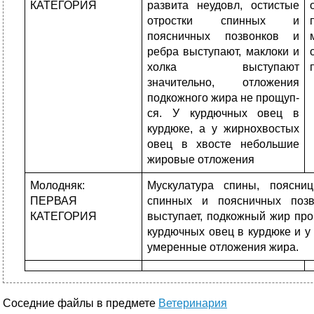
КАТЕГОРИЯ
развита неудовл, остистые
отростки спинных и
поясничных позвонков и
ребра выступают, маклоки и
холка выступают
значительно, отложения
подкожного жира не прощуп-
ся. У курдючных овец в
курдюке, а у жирнохвостых
овец в хвосте небольшие
жировые отложения
Молодняк:
Мускулатура спины, поясниц
ПЕРВАЯ
спинных и поясничных позв
КАТЕГОРИЯ
выступает, подкожный жир про
курдючных овец в курдюке и у
умеренные отложения жира.
Соседние файлы в предмете
Ветеринария