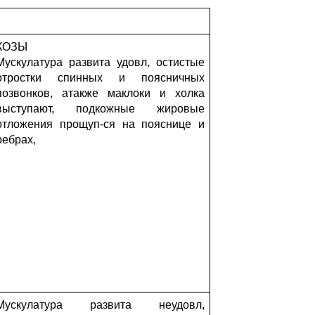
КОЗЫ
Мускулатура развита удовл, остистые
отростки спинных и поясничных
позвонков, атакже маклоки и холка
выступают, подкожные жировые
отложения прощуп-ся на пояснице и
ребрах,
Мускулатура развита неудовл,