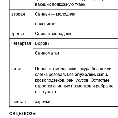
вающих подкожную ткань.
вторая
Свиньи — молодняк
подсвинки
третья
Свиньи -молодняк
четвертая
Боровы
Свиноматки
пятая
Поросята-молочники. шкура белая или
слегка розовая, без
опухолей,
сыпи,
кровоподтеков, ран, укусов. Остистые
отростки спинных позвонков и ребра не
выступают
шестая
ххрячки
ОВЦЫ КОЗЫ