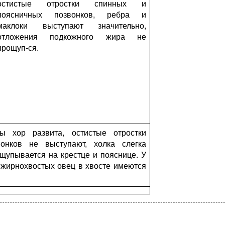
остистые отростки спинных и
поясничных позвонков, ребра и
маклоки выступают значительно,
отложения подкожного жира не
прощуп-ся.
ы хор развита, остистые отростки
онков не выступают, холка слегка
щупывается на крестце и пояснице. У
 жирнохвостых овец в хвосте имеются