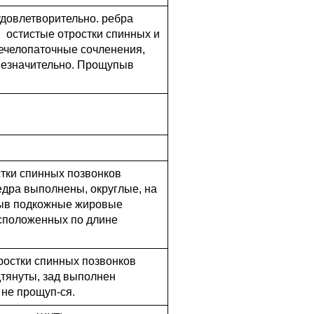
довлетворительно. ребра
 остистые отростки спинных и
лечелопаточные сочленения,
незначительно. Прощупыв
стки спинных позвонков
бедра выполнены, округлые, на
упыв подкожные жировые
асположенных по длине
ростки спинных позвонков
дтянуты, зад выполнен
 не прощуп-ся.