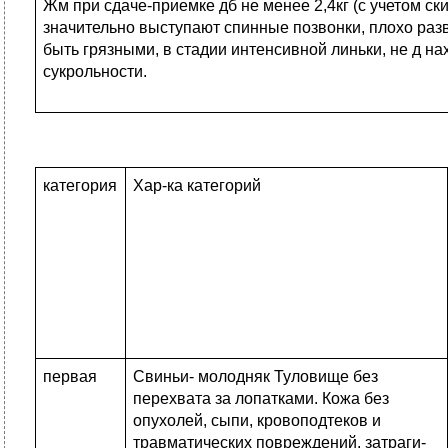
Жм при сдаче-приемке дб не менее 2,4кг (с учетом ск
значительно выступают спинные позвонки, плохо разв
быть грязными, в стадии интенсивной линьки, не д на
сукрольности.
категория
Хар-ка категорий
первая
Свиньи- молодняк Тулови­ще без
перехвата за ло­патками. Кожа без
опухолей, сыпи, кровоподте­ков и
травматических повреждений, затраги­