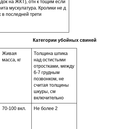
идок на ЖКТ), отн к тощим если
ита мускулатура. Кролики не д
х в последней трети
Категории убойных свиней
Живая
Толщина шпика
масса, кг
над остистыми
отростками, между
6-7 грудным
позвонком, не
считая толщины
шкуры, см
включительно
70-100 вкл.
Не более 2