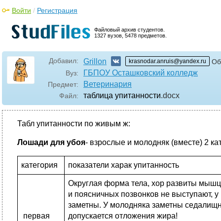
Войти
/
Регистрация
Файловый архив студентов.
1327 вузов, 5478 предметов.
Добавил:
Grillon
krasnodar.anruis@yandex.ru
Об
ГБПОУ Осташковский колледж
Вуз:
Ветеринария
Предмет:
таблица упитанности
.docx
Файл:
Табл упитанности по живым ж:
Лошади для убоя
- взрослые и молодняк (вместе) 2 ка
категория
показатели харак упитанность
Округлая форма тела, хор развиты мышц
и поясничных позвонков не выступают, у
заметны. У молодняка заметны седалищн
первая
допускается отложения жира!