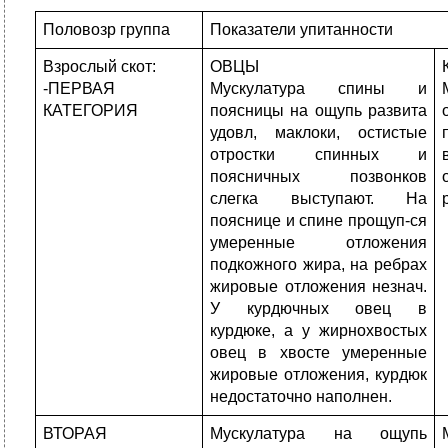
Половозр группа
Показатели упитанности
Взрослый скот:
ОВЦЫ
-ПЕРВАЯ
Мускулатура спины и
КАТЕГОРИЯ
поясницы на ощупь развита
удовл, маклоки, остистые
отростки спинных и
поясничных позвонков
слегка выступают. На
пояснице и спине прощуп-ся
умеренные отложения
подкожного жира, на ребрах
жировые отложения незнач.
У курдючных овец в
курдюке, а у жирнохвостых
овец в хвосте умеренные
жировые отложения, курдюк
недостаточно наполнен.
ВТОРАЯ
Мускулатура на ощупь