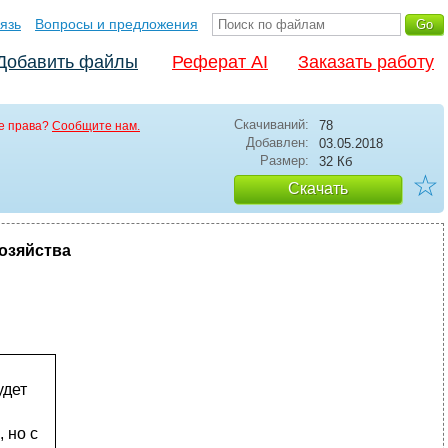
язь
Вопросы и предложения
Добавить файлы
Реферат AI
Заказать работу
Скачиваний:
78
е права?
Сообщите нам.
Добавлен:
03.05.2018
Размер:
32 Кб
☆
Скачать
хозяйства
удет
 но с