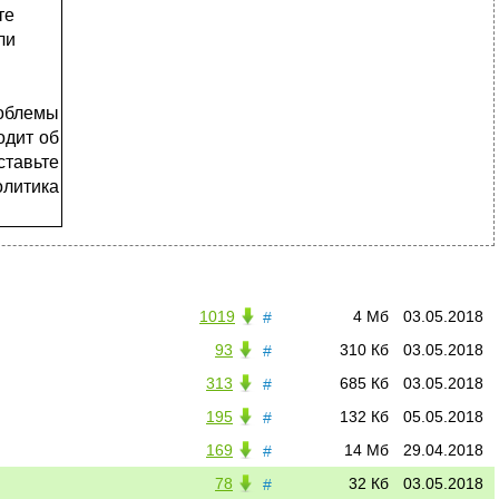
те
ли
облемы
одит об
ставьте
литика
1019
4 Мб
03.05.2018
#
93
310 Кб
03.05.2018
#
313
685 Кб
03.05.2018
#
195
132 Кб
05.05.2018
#
169
14 Мб
29.04.2018
#
78
32 Кб
03.05.2018
#