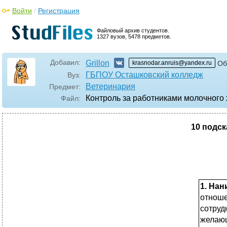
Войти
/
Регистрация
Файловый архив студентов.
1327 вузов, 5478 предметов.
Добавил:
Grillon
krasnodar.anruis@yandex.ru
Об
ГБПОУ Осташковский колледж
Вуз:
Ветеринария
Предмет:
Контроль за работниками молочного 
Файл:
10 подск
1. На
отноше
сотруд
желающ