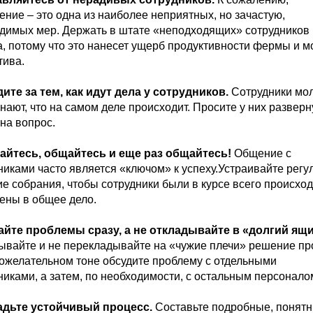
ение – это одна из наиболее неприятных, но зачастую,
димых мер. Держать в штате «неподходящих» сотрудников 
, потому что это нанесет ущерб продуктивности фермы и м
тива.
дите за тем, как идут дела у сотрудников
.
Сотрудники мо
нают, что на самом деле происходит. Просите у них разверн
 на вопрос.
айтесь, общайтесь и еще раз общайтесь!
Общение с
никами часто является «ключом» к успеху.Устраивайте рег
ие собрания, чтобы сотрудники были в курсе всего происхо
ены в общее дело.
айте проблемы сразу, а не откладывайте в «долгий ящ
ывайте и не перекладывайте на «чужие плечи» решение пр
ожелательном тоне обсудите проблему с отдельными
никами, а затем, по необходимости, с остальным персонало
ладьте устойчивый процесс
.
Составьте подробные, понятн