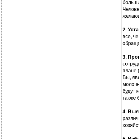
больши
Челове
желающ
2. Уст
все, ч
обраща
3. Пр
сотруд
плане 
Вы, яв
молочн
будут 
также 
4. Вы
различ
хозяйс
5. Из