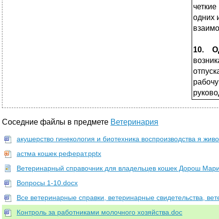
четкие
одних 
взаимо
10. О
возник
отпуск
рабоч
руково
Соседние файлы в предмете
Ветеринария
акушерство гинекология и биотехника воспроизводства я жив
астма кошек реферат.pptx
Ветеринарный справочник для владельцев кошек Дорош Мария
Вопросы 1-10.docx
Все ветеринарные справки, ветеринарные свидетельства, вет
Контроль за работниками молочного хозяйства.doc