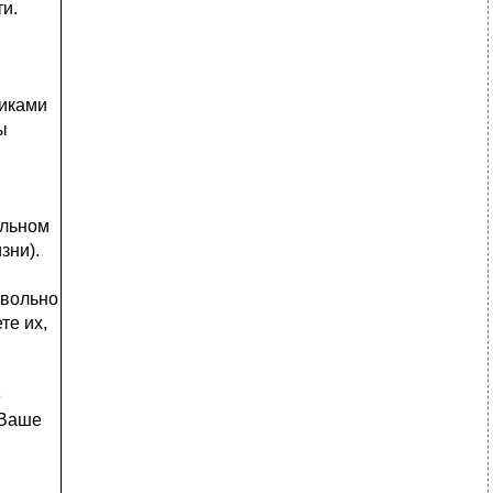
и.
никами
ы
альном
зни).
евольно
те их,
е
 Ваше