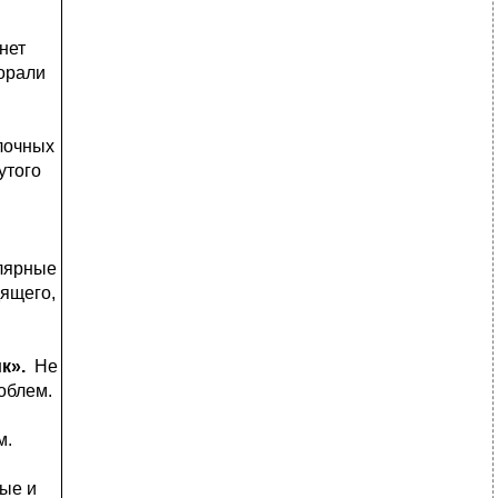
нет
орали
лочных
утого
улярные
дящего,
ик»
.
Не
облем.
м.
ые и