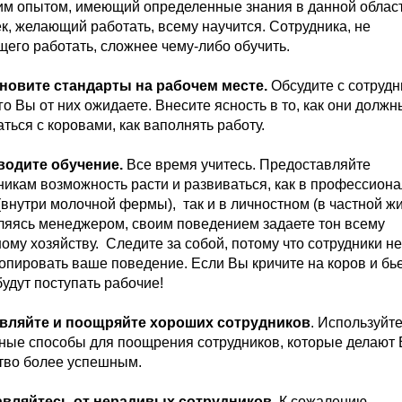
м опытом, имеющий определенные знания в данной област
к, желающий работать, всему научится. Сотрудника, не
его работать, сложнее чему-либо обучить.
ановите стандарты на рабочем месте
.
Обсудите с сотруд
его Вы от них ожидаете. Внесите ясность в то, как они должн
ться с коровами, как ваполнять работу.
оводите обучение
.
Все время учитесь. Предоставляйте
никам возможность расти и развиваться, как в профессион
(внутри молочной фермы), так и в личностном (в частной жи
ляясь менеджером, своим поведением задаете тон всему
ому хозяйству. Следите за собой, потому что сотрудники н
копировать ваше поведение. Если Вы кричите на коров и бье
будут поступать рабочие!
являйте и поощряйте хороших сотрудников
. Используйт
ные способы для поощрения сотрудников, которые делают
тво более успешным.
бавляйтесь от нерадивых сотрудников
.
К сожалению,