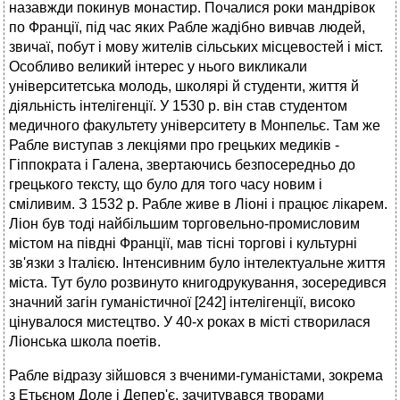
назавжди покинув монастир. Почалися роки мандрівок
по Франції, під час яких Рабле жадібно вивчав людей,
звичаї, побут і мову жителів сільських місцевостей і міст.
Особливо великий інтерес у нього викликали
університетська молодь, школярі й студенти, життя й
діяльність інтелігенції. У 1530 р. він став студентом
медичного факультету університету в Монпельє. Там же
Рабле виступав з лекціями про грецьких медиків -
Гіппократа і Галена, звертаючись безпосередньо до
грецького тексту, що було для того часу новим і
сміливим. З 1532 р. Рабле живе в Ліоні і працює лікарем.
Ліон був тоді найбільшим торговельно-промисловим
містом на півдні Франції, мав тісні торгові і культурні
зв'язки з Італією. Інтенсивним було інтелектуальне життя
міста. Тут було розвинуто книгодрукування, зосередився
значний загін гуманістичної [242] інтелігенції, високо
цінувалося мистецтво. У 40-х роках в місті створилася
Ліонська школа поетів.
Рабле відразу зійшовся з вченими-гуманістами, зокрема
з Етьєном Доле і Депер'є, зачитувався творами