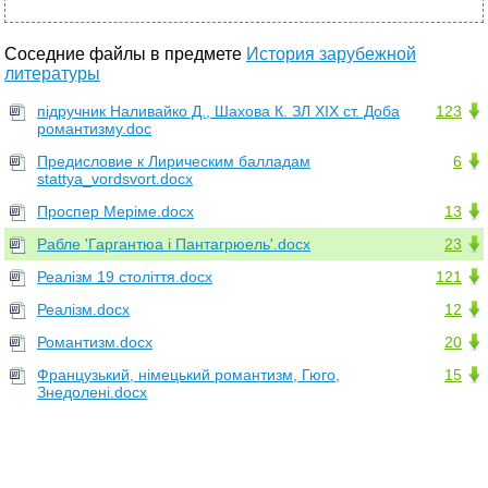
Соседние файлы в предмете
История зарубежной
литературы
підручник Наливайко Д., Шахова К. ЗЛ ХІХ ст. Доба
123
романтизму.doc
Предисловие к Лирическим балладам
6
stattya_vordsvort.docx
Проспер Меріме.docx
13
Рабле 'Гаргантюа і Пантагрюель'.docx
23
Реалізм 19 століття.docx
121
Реалізм.docx
12
Романтизм.docx
20
Французький, німецький романтизм, Гюго,
15
Знедолені.docx