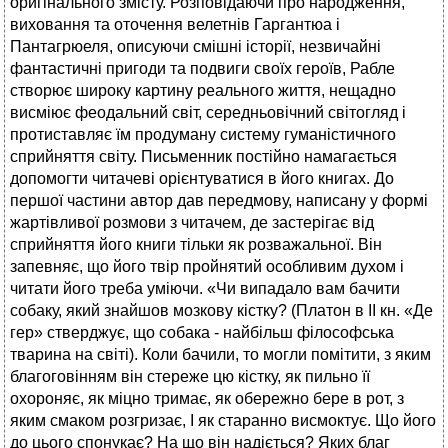
оригінального змісту. Розповідаючи про народження,
виховання та оточення велетнів Гаргантюа і
Пантагрюеля, описуючи смішні історії, незвичайні
фантастичні пригоди та подвиги своїх героїв, Рабле
створює широку картину реального життя, нещадно
висміює феодальний світ, середньовічний світогляд і
протиставляє їм продуману систему гуманістичного
сприйняття світу. Письменник постійно намагається
допомогти читачеві орієнтуватися в його книгах. До
першої частини автор дав передмову, написану у формі
жартівливої розмови з читачем, де застерігає від
сприйняття його книги тільки як розважальної. Він
запевняє, що його твір пройнятий особливим духом і
читати його треба уміючи. «Чи випадало вам бачити
собаку, який знайшов мозкову кістку? (Платон в II кн. «Де
гер» стверджує, що собака - найбільш філософська
тварина на світі). Коли бачили, то могли помітити, з яким
благоговінням він стереже цю кістку, як пильно її
охороняє, як міцно тримає, як обережно бере в рот, з
яким смаком розгризає, І як старанно висмоктує. Що його
до цього спонукає? На що він надіється? Яких благ