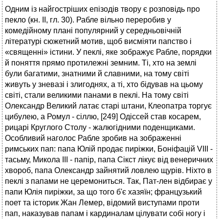
Одним із найгостріших епізодів твору є розповідь про
пекло (кн. II, гл. 30). Рабле вільно переробив у
комедійному плані популярний у середньовічній
літературі сюжетний мотив, щоб висміяти папство і
«священні» істини. У пеклі, яке зображує Рабле, порядки
й поняття прямо протилежні земним. Ті, хто на землі
були багатими, знатними й славними, на тому світі
живуть у зневазі і злигоднях, а ті, хто бідував на цьому
світі, стали великими панами в пеклі. На тому світі
Олександр Великий латає старі штани, Клеопатра торгує
цибулею, а Ромул - сіллю, [249] Одіссей став косарем,
рицарі Круглого Столу - жалюгідними поденщиками.
Особливий наголос Рабле зробив на зображенні
римських пап: папа Юлій продає пиріжки, Боніфацій VIII -
тасьму, Микола III - папір, папа Сікст лікує від венеричних
хвороб, папа Олександр зайнятий ловлею щурів. Ніхто в
пеклі з папами не церемониться. Так, Пат-лен відбирає у
папи Юлія пиріжки, за що того б'є хазяїн; французький
поет та історик Жан Лемер, відомий виступами проти
пап, наказував папам і кардиналам цілувати собі ногу і