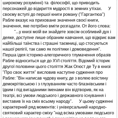
широкому розумінні) та філософії, що приводить
персонажей до відкриття мудрості в земних утіхах. У
своєму вступі до першої книги роману ("Гаргантюа")
Рабле вказує на приховане значення своєї книги,
значення, яке потрібно вміти розгадати. От його слова:
"...у книзі моїй ви знайдете зовсім особливий дух і
деяке, доступне лише обраним навчання, що відкриє вам
найбільші таїнства і страшні таємниці, що стосуються
нашої релігії, так само як політики і домоведення".
Перша ідея історико-алегоричного тлумачення образів
Рабле відноситься ще до XVI століття. Відомий історик
другої половини цього століття Жак Огюст де Ту в книзі
"Про своє життя" висловив наступне судження про
Рабле: "Він написав чудову книгу, де з волею воістину
демокрітівською і з глузуванням часто блазнівським і
їдким і під вигаданими іменами він відтворив, як на
театрі, всі умови людського і державного існування і
виставив їх на сміх всьому народу". У цьому судженні
характерний ряд моментів: і універсальний народно-
святковий характер сміху "над всіма умовами людського