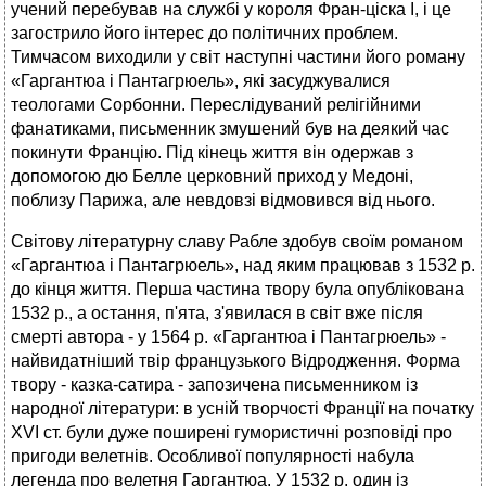
учений перебував на службі у короля Фран-ціска І, і це
загострило його інтерес до політичних проблем.
Тимчасом виходили у світ наступні частини його роману
«Гаргантюа і Пантагрюель», які засуджувалися
теологами Сорбонни. Переслідуваний релігійними
фанатиками, письменник змушений був на деякий час
покинути Францію. Під кінець життя він одержав з
допомогою дю Белле церковний приход у Медоні,
поблизу Парижа, але невдовзі відмовився від нього.
Світову літературну славу Рабле здобув своїм романом
«Гаргантюа і Пантагрюель», над яким працював з 1532 р.
до кінця життя. Перша частина твору була опублікована
1532 p., а остання, п'ята, з'явилася в світ вже після
смерті автора - у 1564 р. «Гаргантюа і Пантагрюель» -
найвидатніший твір французького Відродження. Форма
твору - казка-сатира - запозичена письменником із
народної літератури: в усній творчості Франції на початку
XVI ст. були дуже поширені гумористичні розповіді про
пригоди велетнів. Особливої популярності набула
легенда про велетня Гаргантюа. У 1532 р. один із