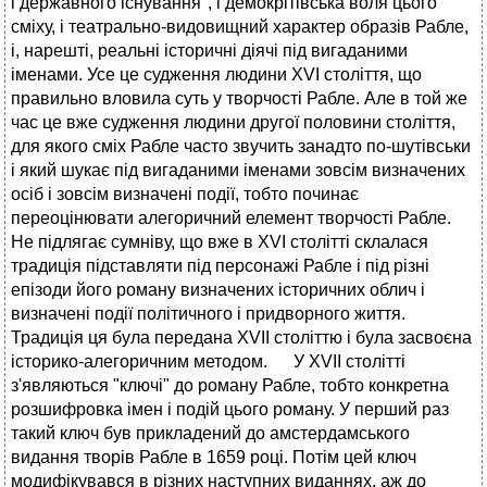
і державного існування", і демокрітівська воля цього
сміху, і театрально-видовищний характер образів Рабле,
і, нарешті, реальні історичні діячі під вигаданими
іменами. Усе це судження людини XVI століття, що
правильно вловила суть у творчості Рабле. Але в той же
час це вже судження людини другої половини століття,
для якого сміх Рабле часто звучить занадто по-шутівськи
і який шукає під вигаданими іменами зовсім визначених
осіб і зовсім визначені події, тобто починає
переоцінювати алегоричний елемент творчості Рабле.
Не підлягає сумніву, що вже в XVI столітті склалася
традиція підставляти під персонажі Рабле і під різні
епізоди його роману визначених історичних облич і
визначені події політичного і придворного життя.
Традиція ця була передана XVII століттю і була засвоєна
історико-алегоричним методом. У XVII столітті
з'являються "ключі" до роману Рабле, тобто конкретна
розшифровка імен і подій цього роману. У перший раз
такий ключ був прикладений до амстердамського
видання творів Рабле в 1659 році. Потім цей ключ
модифікувався в різних наступних виданнях, аж до