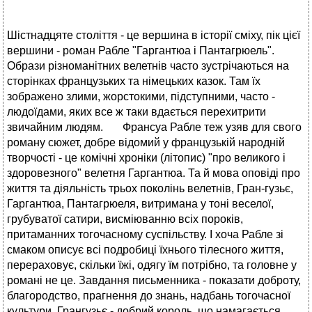
Шістнадцяте століття - це вершина в історії сміху, пік цієї
вершини - роман Рабле "Гаргантюа і Пантагрюель".
Образи рiзноманiтних велетнiв часто зустрiчаються на
сторiнках французьких та нiмецьких казок. Там їх
зображено злими, жорстокими, пiдступними, часто -
людоїдами, яких все ж таки вдається перехитрити
звичайним людям. Франсуа Рабле теж узяв для свого
роману сюжет, добре вiдомий у французькiй народнiй
творчостi - це комiчнi хронiки (лiтопис) "про великого i
здоровезного" велетня Гаргантюа. Та й мова оповiдi про
життя та дiяльнiсть трьох поколiнь велетнiв, Гран-гузьє,
Гаргантюа, Пантагрюеля, витримана у тонi веселої,
грубуватої сатири, висмiюванню всiх порокiв,
притаманних тогочасному суспiльству. I хоча Рабле зi
смаком описує всi подробицi їхнього тiлесного життя,
перераховує, скiльки їжi, одягу їм потрiбно, та головне у
романi не це. Завдання письменника - показати доброту,
благородство, прагнення до знань, надбань тогочасної
культури. Грангузьє - добрий король, що намагається