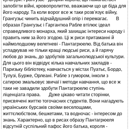
запобiгти вiйнi, кровопролиттю, вважаючи що це бiда для
його народу. Та коли ворог все ж таки розв'язує вiйну,
Грангузьє чинить вiдчайдушний опiр i перемагає. В
образах Грангузьє i Гаргантюа Рабле втiлює iдеал
справедливого монарха, який захищає iнтереси народу i
править ним за його згодою. Цi ж риси притаманнi й
наймолодшому велетневi - Пантагрюелю. Вiд батька вiн
успадкував не тiльки кращi людськi риси, а й гарячу
любов до знань, до здобуткiв загальнолюдської культури.
Для цього вiн вiдвiдує кiлька навчальних закладiв -
Паризьку бiблiотеку, навчається у мiстах Пуатьє, Бордо,
Тулузi, Бурже, Орлеанi. Рабле з гумором, iнколи з
сатирою змальовує звичаї i методи навчання, що все ж
таки не завадили здобути Пантагрюелю ступiнь
лiценцiата права. Дуже цiкаво читати сторiнки,
присвяченi життю тогочасних студентiв. Вони нагадують
українських бурсакiв своїми веселощами,
життєлюбством, бешкетами, та водночас - iнтересом до
знань. Характерно, що в рисах образу Пантагрюеля
вiдсутнiй суспiльний пафос його батька, короля -