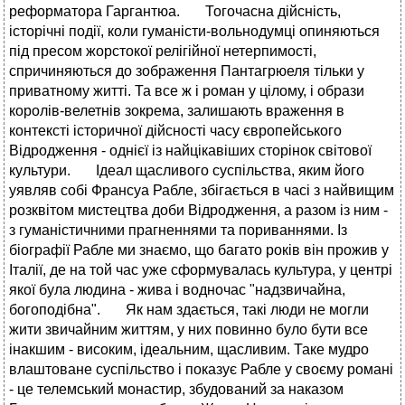
реформатора Гаргантюа. Тогочасна дiйснiсть,
iсторiчнi подiї, коли гуманiсти-вольнодумцi опиняються
пiд пресом жорстокої релiгiйної нетерпимостi,
спричиняються до зображення Пантагрюеля тiльки у
приватному життi. Та все ж i роман у цiлому, i образи
королiв-велетнiв зокрема, залишають враження в
контекстi iсторичної дiйсностi часу європейського
Вiдродження - однiєї iз найцiкавiших сторiнок свiтової
культури. Iдеал щасливого суспiльства, яким його
уявляв собi Франсуа Рабле, збiгається в часi з найвищим
розквiтом мистецтва доби Вiдродження, а разом iз ним -
з гуманiстичними прагненнями та пориваннями. Iз
бiографiї Рабле ми знаємо, що багато рокiв вiн прожив у
Iталiї, де на той час уже сформувалась культура, у центрi
якої була людина - жива i водночас "надзвичайна,
богоподiбна". Як нам здається, такi люди не могли
жити звичайним життям, у них повинно було бути все
iнакшим - високим, iдеальним, щасливим. Таке мудро
влаштоване суспiльство i показує Рабле у своєму романi
- це телемський монастир, збудований за наказом