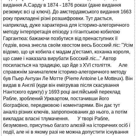
видання А.Сарду в 1874 - 1876 роках (дане видання
резюмує всі ці ключі). До амстердамського видання 1663
року прикладені різні розшифровки. Тут дається,
наприклад, дуже характерна для історико-алегоричного
методу інтерпретація епізоду з гігантською кобилою
Гаргантюа: бажаючи позбутися від пренаступних її
ґедзів, вона знесла своїм хвостом весь Босский ліс: "Усім
відомо, що ця кобила є мадам д'естамп, коханка короля,
що саме і наказала вирубати Босский ліс..." Автор
посилається на традицію, що йде з XVI століття. Але
справжнім зачинателем історико-алегоричного методу
був Пьер Антуан Ле Мотте (Pierre Antoine Le Motteux). Він
видав в Англії (куди він емігрував після скасування
Нантского едикту) у 1693 році англійський переклад
Рабле, зроблений Урквартом, постачивши його
біографією, передмовою і коментарями. Він дає тут
аналіз різних ключів, запропонованих до нього, а потім
викладає власні тлумачення. У творі Рабле,
безумовно, присутньо багато алюзій на історичних осіб і
події, але ні в якому разі не можна допустити існування