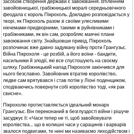
засобом створення держави є завоювання. Втіленням
завойовницької, грабіжницької моралі середньовічного
феодала є король Пікрохоль. Докладно розповідається у
творі, як Пікрохоль разом зі своїми улесливими
нікчемами-придворними, такими ж руйнівниками і
грабіжниками, як він сам, розробляє маячні плани
завоювання світу. Знайшовши привід, Пікрохоль
розпочинає вже давно задуману війну проти Грангузьє.
Війна Пікрохоля - це розбій, а його воїни - бандити,
насильники й злодії, які все спустошують на своєму
шляху. Грабіжницький напад Пікрохоля закінчився для
нього безславно. Завойовник втратив королівство,
ледве сам врятувався і став потім у Ліоні поденщиком,
сподіваючись повернути собі королівство тоді, «як рак
свисне».
Пікрохолю протиставляється ідеальний монарх
Грангузьє. Він переконаний в безглуздості війни і рішуче
засуджує її: «Часи тепер не ті, щоб завойовувати
королівства... що в колишні часи у сарацинів і варварів
звалося подвигами, те нині ми називаємо лиходійством і