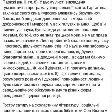
Парижі (кн. II, гл. 8). У цьому листі викладена
гуманістична програма універсальної освіти. Гаргантюа
закликає свого сина «удосконалюватись безупинно»,
бажає, щоб він досяг довершеності в моральній
доброчесності і мудрості, у всіх галузях знання, щоб він
вивчив усі науки, був завжди допитливим, оволодів
мовами, бо той, хто не знає грецької мови, не має права
називатися вченим. Лист пройнятий хвалою новому часу
і прогресу, діяльності гуманістів. «З наук зняли заборону,-
пише Гаргантюа,- вони оточені шаною, відбулися
благодатні зміни... відроджені мови... всюди ми бачимо
вчених людей, освічених наставників, великі
книгосховища... Жінки й дівчата - і ті прагнуть до знань,
цього джерела слави...» (гл. 8). Це звеличення знань,
розумового розвитку і духовної повноцінності людини
було сміливим вільнодумством, спрямованим проти
середньовічного обскурантизму та різних форм
феодальної і церковної реакції.
Гостру сатиру на схоластичну літературу і соціальні
пороки становить список книжок бібліотеки Сен-Віктор у