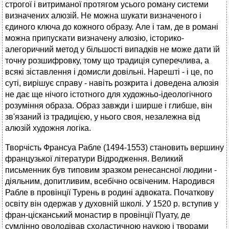
строгої і витриманої протягом усього роману системи
визначених алюзій. Не можна шукати визначеного і
єдиного ключа до кожного образу. Але і там, де в романі
можна припускати визначену алюзію, історико-
алегоричний метод у більшості випадків не може дати їй
точну розшифровку, тому що традиція суперечлива, а
всякі зіставлення і домисли довільні. Нарешті - і це, по
суті, вирішує справу - навіть розкрита і доведена алюзія
не дає ще нічого істотного для художньо-ідеологічного
розуміння образа. Образ завжди і ширше і глибше, він
зв'язаний із традицією, у нього своя, незалежна від
алюзій художня логіка.
Творчість Франсуа Рабле (1494-1553) становить вершину
французької літератури Відродження. Великий
письменник був типовим зразком ренесансної людини -
діяльним, допитливим, всебічно освіченим. Народився
Рабле в провінції Турень в родині адвоката. Початкову
освіту він одержав у духовній школі. У 1520 р. вступив у
фран-цісканський монастир в провінції Пуату, де
сумлінно оволодівав схоластичною наукою і творами