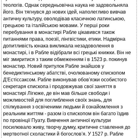
теологів. Однак середньовічна наука не задовольняла
його. Він тягнувся до нових ідей, наполегливо вивчав
античну культуру, оволодівав класичною латинською,
грецькою та італійською мовами. У перші роки
перебування в монастирі Рабле цікавився також
питаннями права, поезії, лінгвістики, етики. Надмірна
допитливість юнака викликала незадоволення в
монастирі, і в Рабле відібрали всі грецькі книжки. Він не
міг змиритися з таким обмеженням і в 1523 р. покинув
монастир. Новий притулок Рабле знайшов у
бенедиктинському абатстві, очолюваному єпископом
Д'Естіссаксом. Рабле виконував обов'язки особистого
секретаря єпископа і продовжував свої заняття в
монастирі Лігюже, де він мав більше свободи і
можливостей для поглиблення своїх знань, для
спілкування з освіченими людьми й ознайомлення з
реальним життям - разом із єпископом він багато їздив
по провінції Пуату. Вивчення античної культури
посилювало живу, творчу думку, критичне ставлення до
мертвотної схоластики й богослов'я. У 1527 р. Рабле