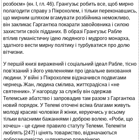
розбоєм» (кн. І, гл. 46). Грангузьє робить все, щоб мирно
полагодити справу з Пікрохолем, і тільки переконавшись,
що мирним шляхом вгамувати розбійника неможливо,
він закликає Гаргантюа покарати завойовника і силою
захистити своїх підданих. В образі Грангузьє Рабле
втілив гуманістичну ідею людяного і мудрого монарха,
здатного вести мирну політику і турбуватися про долю
вітчизни.
У першій книзі виражений і соціальний ідеал Рабле, тісно
пов'язаний з його уявленнями про ідеальне виховання
людини. У війні з Пікрохолем відзначився подвигами
чернець Жан, людина смілива, життєрадісна і «не
святенник». У нагороду за службу він одержав
Телемське абатство і запровадив там разом з Гаргантюа
новий порядок. У Телемі оточені всіма благами живуть
молоді красиві чоловіки й жінки, керуючись у всьому
тільки власними бажаннями і доброю волею. «Роби, що
хочеш» - це єдине правило статуту Телеми. Телеміти
люблять [247] і цінять товариство, відзначаються
доброзичливістю, шляхетною поведінкою,