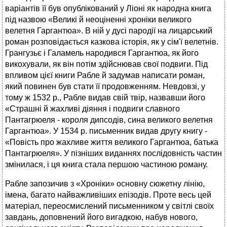
варіантів її був опублікований у Ліоні як народна книга
під назвою «Великі й неоціненні хроніки великого
велетня Гаргантюа». В ній у дусі пародії на лицарський
роман розповідається казкова історія, як у сім'ї велетнів.
Грангузьє і Галамель народився Гаргантюа, як його
викохували, як він потім здійснював свої подвиги. Під
впливом цієї книги Рабле й задумав написати роман,
який повинен був стати її продовженням. Невдовзі, у
тому ж 1532 p., Рабле видав свій твір, назвавши його
«Страшні й жахливі діяння і подвиги славного
Пантагрюеля - короля дипсодів, сина великого велетня
Гаргантюа». У 1534 р. письменник видав другу книгу -
«Повість про жахливе життя великого Гаргантюа, батька
Пантагрюеля». У пізніших виданнях послідовність частин
змінилася, і ця книга стала першою частиною роману.
Рабле запозичив з «Хроніки» основну сюжетну лінію,
імена, багато найважливіших епізодів. Проте весь цей
матеріал, переосмислений письменником у світлі своїх
завдань, доповнений його вигадкою, набув нового,