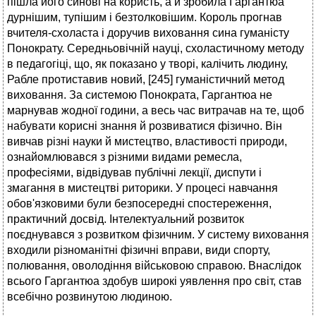
пішла його синові на користь, а й зробила Гаргантюа
дурнішим, тупішим і безтолковішим. Король прогнав
вчителя-схоласта і доручив виховання сина гуманісту
Понократу. Середньовічній науці, схоластичному методу
в педагогіці, що, як показано у творі, калічить людину,
Рабле протиставив новий, [245] гуманістичний метод
виховання. За системою Понократа, Гаргантюа не
марнував жодної години, а весь час витрачав на те, щоб
набувати корисні знання й розвиватися фізично. Він
вивчав різні науки й мистецтво, властивості природи,
ознайомлювався з різними видами ремесла,
професіями, відвідував публічні лекції, диспути і
змагання в мистецтві риторики. У процесі навчання
обов'язковими були безпосередні спостереження,
практичний досвід. Інтелектуальний розвиток
поєднувався з розвитком фізичним. У систему виховання
входили різноманітні фізичні вправи, види спорту,
полювання, оволодіння військовою справою. Внаслідок
всього Гаргантюа здобув широкі уявлення про світ, став
всебічно розвинутою людиною.