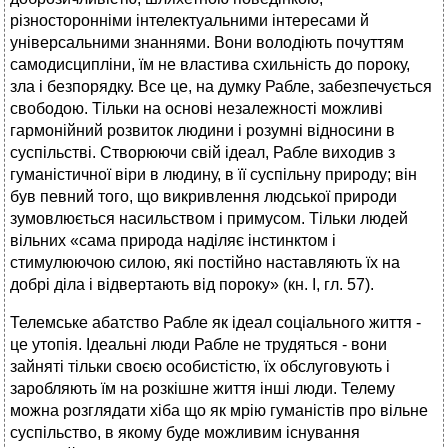
різносторонніми інтелектуальними інтересами й
універсальними знаннями. Вони володіють почуттям
самодисципліни, їм не властива схильність до пороку,
зла і безпорядку. Все це, на думку Рабле, забезпечується
свободою. Тільки на основі незалежності можливі
гармонійний розвиток людини і розумні відносини в
суспільстві. Створюючи свій ідеал, Рабле виходив з
гуманістичної віри в людину, в її суспільну природу; він
був певний того, що викривлення людської природи
зумовлюється насильством і примусом. Тільки людей
вільних «сама природа наділяє інстинктом і
стимулюючою силою, які постійно наставляють їх на
добрі діла і відвертають від пороку» (кн. І, гл. 57).
Телемське абатство Рабле як ідеал соціального життя -
це утопія. Ідеальні люди Рабле не трудяться - вони
зайняті тільки своєю особистістю, їх обслуговують і
заробляють їм на розкішне життя інші люди. Телему
можна розглядати хіба що як мрію гуманістів про вільне
суспільство, в якому буде можливим існування