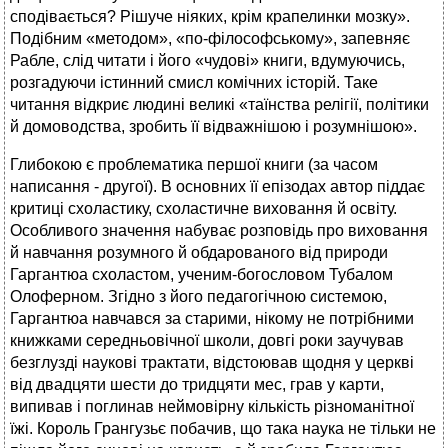
сподівається? Рішуче ніяких, крім крапелинки мозку».
Подібним «методом», «по-філософському», запевняє
Рабле, слід читати і його «чудові» книги, вдумуючись,
розгадуючи істинний смисл комічних історій. Таке
читання відкриє людині великі «таїнства релігії, політики
й домоводства, зробить її відважнішою і розумнішою».
Глибокою є проблематика першої книги (за часом
написання - другої). В основних її епізодах автор піддає
критиці схоластику, схоластичне виховання й освіту.
Особливого значення набуває розповідь про виховання
й навчання розумного й обдарованого від природи
Гаргантюа схоластом, ученим-богословом Тубалом
Олоферном. Згідно з його педагогічною системою,
Гаргантюа навчався за старими, нікому не потрібними
книжками середньовічної школи, довгі роки заучував
безглузді наукові трактати, відстоював щодня у церкві
від двадцяти шести до тридцяти мес, грав у карти,
випивав і поглинав неймовірну кількість різноманітної
їжі. Король Грангузьє побачив, що така наука не тільки не