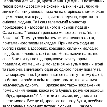
Гаргантюа для ченця, брата Жана. Це один iз позитивних
героїв роману, зовсiм не схожий на тих ченцiв, яких ми
звикли бачити у кiнофiльмах чи на сторiнках книжок. Жан
- це молода, життєрадiсна, чистосердечна, спритна та
смiлива людина. Та i сам телемський монастир
побудовано в нагороду за його вiйськовi подвиги.
Сама назва "Телема" грецькою мовою означає "вiльне
бажання". Тому тут зовсiм немає аскетичного життя,
притаманного таким закладам. Приймають сюди не
убогих i калiк, а здорових, красивих, сильних молодих
людей, як чоловiкiв, так i жiнок. Незважаючи на те, що
спосiб життя тут не пiдпорядковується суворим
правилам, усi мешканцi монастиря живуть у повнiй згодi
та гармонiї, вiдчувають один до одного повну повагу та
взаєморозумiння. Це виявляється навiть у такому фактi,
як бажання робити всiм товариством те, що хочеться
кому-небудь одному. Вражає нас також зображення
помешкання ченцiв, краса його будiвлi, розумної розкошi
побуту, прекрасної бiблiотеки з книгами, виданими на
шести мовах. Все це пiдкреслює повноту буття, всебiчне
задоволення духовних потреб людини. Рабле у