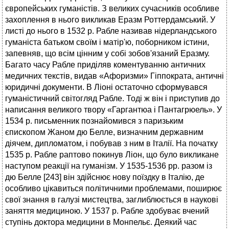
європейських гуманістів. З великих сучасників особливе
захоплення в нього викликав Еразм Роттердамський. У
листі до нього в 1532 р. Рабле називав нідерландського
гуманіста батьком своїм і матір'ю, поборником істини,
запевняв, що всім цінним у собі зобов'язаний Еразму.
Багато часу Рабле приділяв коментуванню античних
медичних текстів, видав «Афоризми» Гіппократа, античні
юридичні документи. В Ліоні остаточно сформувався
гуманістичний світогляд Рабле. Тоді ж він і приступив до
написання великого твору «Гаргантюа і Пантагрюель». У
1534 р. письменник познайомився з паризьким
єпископом Жаном дю Белле, визначним державним
діячем, дипломатом, і побував з ним в Італії. На початку
1535 р. Рабле раптово покинув Ліон, що було викликане
наступом реакції на гуманізм. У 1535-1536 pp. разом із
дю Белле [243] він здійснює нову поїздку в Італію, де
особливо цікавиться політичними проблемами, поширює
свої знання в галузі мистецтва, заглиблюється в наукові
заняття медициною. У 1537 р. Рабле здобуває вчений
ступінь доктора медицини в Монпельє. Деякий час