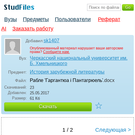
Вузы
Предметы
Пользователи
Реферат
AI
Заказать работу
sk1407
Добавил:
Опубликованный материал нарушает ваши авторские
права?
Сообщите нам.
Черкасский национальный университет им.
Вуз:
Б. Хмельницкого
История зарубежной литературы
Предмет:
Рабле 'Гаргантюа і Пантагрюель'
.docx
Файл:
Скачиваний:
23
Добавлен:
25.05.2017
Размер:
61 Кб
☆
Скачать
1 / 2
Следующая >