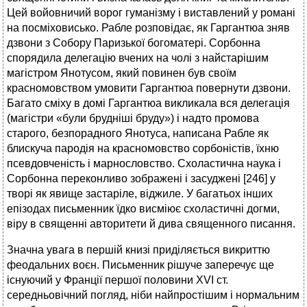
Цей войовничий ворог гуманізму і виставлений у романі
на посміховисько. Рабле розповідає, як Гаргантюа зняв
дзвони з Собору Паризької богоматері. Сорбонна
спорядила делегацію вчених на чолі з найстарішим
магістром Янотусом, який повинен був своїм
красномовством умовити Гаргантюа повернути дзвони.
Багато сміху в домі Гаргантюа викликала вся делегація
(магістри «були брудніші бруду») і надто промова
старого, безпорадного Янотуса, написана Рабле як
блискуча пародія на красномовство сорбоністів, їхню
псевдовченість і марнословство. Схоластична наука і
Сорбонна переконливо зображені і засуджені [246] у
творі як явище застаріле, віджиле. У багатьох інших
епізодах письменник їдко висміює схоластичні догми,
віру в священні авторитети й дива священного писання.
Значна увага в першій книзі приділяється викриттю
феодальних воєн. Письменник рішуче заперечує ще
існуючий у Франції першої половини XVI ст.
середньовічний погляд, ніби найпростішим і нормальним