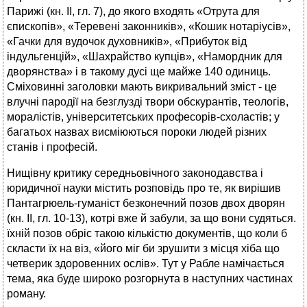
Парижі (кн. II, гл. 7), до якого входять «Отрута для
єпископів», «Теревені законників», «Кошик нотаріусів»,
«Гачки для вудочок духовників», «Прибуток від
індульгенцій», «Шахрайство купців», «Намордник для
дворянства» і в такому дусі ще майже 140 одиниць.
Сміховинні заголовки мають викривальний зміст - це
влучні пародії на безглузді твори обскурантів, теологів,
моралістів, університетських професорів-схоластів; у
багатьох назвах висміюються пороки людей різних
станів і професій.
Нищівну критику середньовічного законодавства і
юридичної науки містить розповідь про те, як вирішив
Пантагрюель-гуманіст безконечний позов двох дворян
(кн. II, гл. 10-13), котрі вже й забули, за що вони судяться.
їхній позов обріс такою кількістю документів, що коли б
скласти їх на віз, «його міг би зрушити з місця хіба що
четверик здоровенних ослів». Тут у Рабле намічається
тема, яка буде широко розгорнута в наступних частинах
роману.