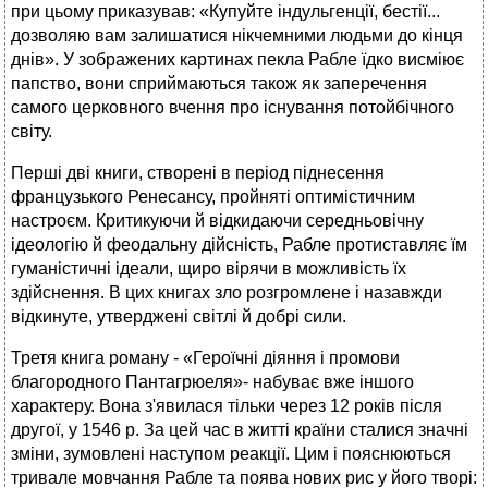
при цьому приказував: «Купуйте індульгенції, бестії...
дозволяю вам залишатися нікчемними людьми до кінця
днів». У зображених картинах пекла Рабле їдко висміює
папство, вони сприймаються також як заперечення
самого церковного вчення про існування потойбічного
світу.
Перші дві книги, створені в період піднесення
французького Ренесансу, пройняті оптимістичним
настроєм. Критикуючи й відкидаючи середньовічну
ідеологію й феодальну дійсність, Рабле протиставляє їм
гуманістичні ідеали, щиро вірячи в можливість їх
здійснення. В цих книгах зло розгромлене і назавжди
відкинуте, утверджені світлі й добрі сили.
Третя книга роману - «Героїчні діяння і промови
благородного Пантагрюеля»- набуває вже іншого
характеру. Вона з'явилася тільки через 12 років після
другої, у 1546 р. За цей час в житті країни сталися значні
зміни, зумовлені наступом реакції. Цим і пояснюються
тривале мовчання Рабле та поява нових рис у його творі: