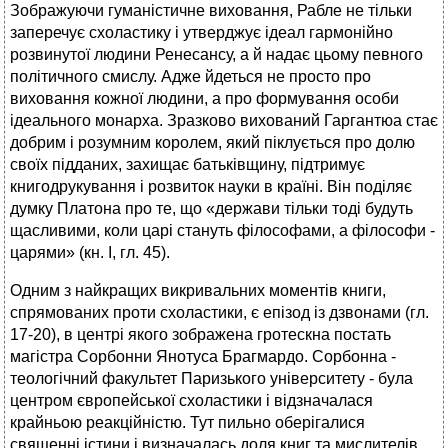
Зображуючи гуманістичне виховання, Рабле не тільки
заперечує схоластику і утверджує ідеал гармонійно
розвинутої людини Ренесансу, а й надає цьому певного
політичного смислу. Адже йдеться не просто про
виховання кожної людини, а про формування особи
ідеального монарха. Зразково вихований Гаргантюа стає
добрим і розумним королем, який піклується про долю
своїх підданих, захищає батьківщину, підтримує
книгодрукування і розвиток науки в країні. Він поділяє
думку Платона про те, що «держави тільки тоді будуть
щасливими, коли царі стануть філософами, а філософи -
царями» (кн. І, гл. 45).
Одним з найкращих викривальних моментів книги,
спрямованих проти схоластики, є епізод із дзвонами (гл.
17-20), в центрі якого зображена гротескна постать
магістра Сорбонни Янотуса Брагмардо. Сорбонна -
теологічний факультет Паризького університету - була
центром європейської схоластики і відзначалася
крайньою реакційністю. Тут пильно оберігалися
священні істини і визначалась доля книг та мислителів.