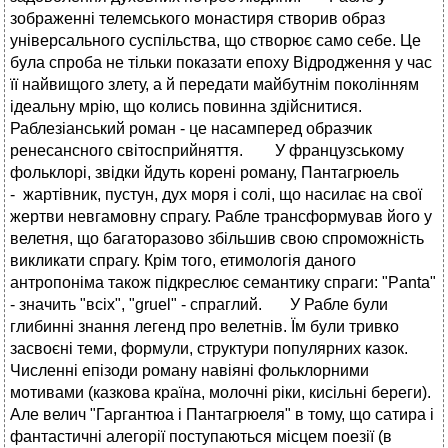
зображеннi телемського монастиря створив образ
унiверсального суспiльства, що створює само себе. Це
була спроба не тiльки показати епоху Вiдродження у час
її найвищого злету, а й передати майбутнiм поколiнням
iдеальну мрiю, що колись повинна здiйснитися.
Раблезіанський роман - це насамперед образчик
ренесансного світосприйняття. У французському
фольклорі, звідки йдуть корені роману, Пантагрюель
- жартівник, пустун, дух моря і солі, що насилає на свої
жертви невгамовну спрагу. Рабле трансформував його у
велетня, що багаторазово збільшив свою спроможність
викликати спрагу. Крім того, етимологія даного
антропоніма також підкреслює семантику спраги: "Panta"
- значить "всіх", "gruel" - спраглий. У Рабле були
глибинні знання легенд про велетнів. Їм були тривко
засвоєні теми, формули, структури популярних казок.
Численні епізоди роману навіяні фольклорними
мотивами (казкова країна, молочні ріки, кисільні береги).
Але велич "Гаргантюа і Пантагрюеля" в тому, що сатира і
фантастичні алегорії поступаються місцем поезії (в