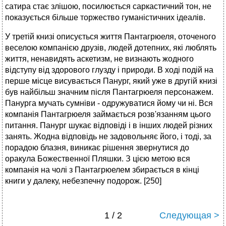
сатира стає злішою, посилюється саркастичний тон, не
показується більше торжество гуманістичних ідеалів.
У третій книзі описується життя Пантагрюеля, оточеного
веселою компанією друзів, людей дотепних, які люблять
життя, ненавидять аскетизм, не визнають жодного
відступу від здорового глузду і природи. В ході подій на
перше місце висувається Панург, який уже в другій книзі
був найбільш значним після Пантагрюеля персонажем.
Панурга мучать сумніви - одружуватися йому чи ні. Вся
компанія Пантагрюеля займається розв'язанням цього
питання. Панург шукає відповіді і в інших людей різних
занять. Жодна відповідь не задовольняє його, і тоді, за
порадою блазня, виникає рішення звернутися до
оракула Божественної Пляшки. З цією метою вся
компанія на чолі з Пантагрюелем збирається в кінці
книги у далеку, небезпечну подорож. [250]
1 / 2
Следующая >