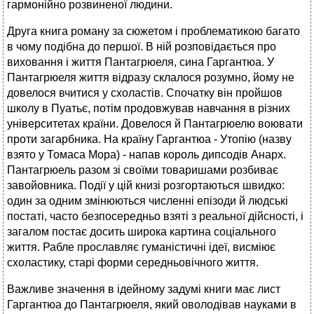
гармонійно розвиненої людини.
Друга книга роману за сюжетом і проблематикою багато
в чому подібна до першої. В ній розповідається про
виховання і життя Пантагрюеля, сина Гаргантюа. У
Пантагрюеля життя відразу склалося розумно, йому не
довелося вчитися у схоластів. Спочатку він пройшов
школу в Пуатьє, потім продовжував навчання в різних
університетах країни. Довелося й Пантагрюелю воювати
проти загарбника. На країну Гаргантюа - Утопію (назву
взято у Томаса Мора) - напав король дипсодів Анарх.
Пантагрюель разом зі своїми товаришами розбиває
завойовника. Події у цій книзі розгортаються швидко:
один за одним змінюються численні епізоди й людські
постаті, часто безпосередньо взяті з реальної дійсності, і
загалом постає досить широка картина соціального
життя. Рабле прославляє гуманістичні ідеї, висміює
схоластику, старі форми середньовічного життя.
Важливе значення в ідейному задумі книги має лист
Гаргантюа до Пантагрюеля, який оволодівав науками в