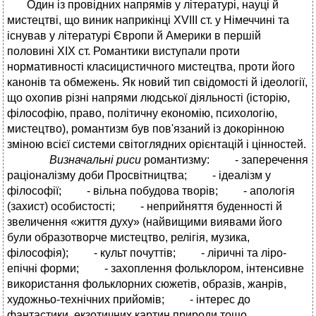
Один із провідних напрямів у літературі, науці й
мистецтві, що виник наприкінці XVIII ст. у Німеччині та
існував у літературі Європи й Америки в першій
половині XIX ст. Романтики виступали проти
нормативності класицистичного мистецтва, проти його
канонів та обмежень. Як новий тип свідомості й ідеології,
що охопив різні напрями людської діяльності (історію,
філософію, право, політичну економію, психологію,
мистецтво), романтизм був пов'язаний із докорінною
зміною всієї системи світоглядних opієнтацій і цінностей.
Визначальні риси
романтизму: - заперечення
раціоналізму доби Просвітництва; - ідеалізм у
філософії; - вільна побудова творів; - апологія
(захист) особистості; - неприйняття буденності й
звеличення «життя духу» (найвищими виявами його
були образотворче мистецтво, релігія, музика,
філософія); - культ почуттів; - ліричні та ліро-
епічні форми; - захоплення фольклором, інтенсивне
використання фольклорних сюжетів, образів, жанрів,
художньо-технічних прийомів; - інтерес до
фантастики, екзотичних картин природи тощо.