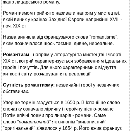
жанр лицарського роману.
Романтизмом прийнято називати напрям у мистецтві,
який виник у країнах Західної Європи наприкінці XVIII -
поч. XIX ст.
Назва виникла від французького слова "romantisme",
яким позначалося щось таємне, дивне, нереальне.
Романтизм
- напрям у літературі та мистецтві І чверті
XIX ст., котрий характеризується зображенням ідеальних
героїв і почуттів. Для нього характерними є відчуття
хиткості світу, розчарування в революції.
Сутність романтизму:
незвичайні герої у незвичних
обставинах.
Уперше термін згадується в 1650 р. В Іспанії це слово
спочатку означало ліричну і героїчну пісню-романс.
Потім епічні поеми про лицарів - романи. Саме
слово
"романтичний"
як синонім "живописний",
"оригінальний" з'явилося у 1654 р. Його вжив француз