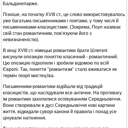
Бальданепарже.
Пізніше, на початку XVIII ст., це слово використовувалось
уже багатьма письменниками і поетами, у тому числі й
письменниками-класицистами. (Зокрема, Поуп називає
свій стан романтичним, пов'язуючи його з
невизначеністю).
В кінці XVIII ст. німецькі романтики брати Шлегелі
висунули опозицію поняттю класичний - романтичний.
Цю опозицію підхопили і зробили відомою по всій
Європі. Так, поняття "романтизм" стало вживатися як
термін теорії мистецтва.
Письменники-романтики відійшли від традицій
класицистів, що наслідували все античне. На противагу
їм романтики захопилися оспівуванням Середньовіччя.
Вони створювали в дусі Середньовіччя нові картини
життя, відкидали суворі канони й правила і понад усе
цінували натхнення.