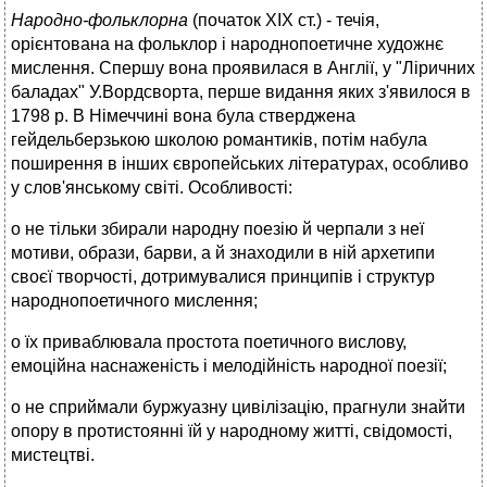
Народно-фольклорна
(початок XIX ст.) - течія,
орієнтована на фольклор і народнопоетичне художнє
мислення. Спершу вона проявилася в Англії, у "Ліричних
баладах" У.Вордсворта, перше видання яких з'явилося в
1798 р. В Німеччині вона була стверджена
гейдельберзькою школою романтиків, потім набула
поширення в інших європейських літературах, особливо
у слов'янському світі. Особливості:
o не тільки збирали народну поезію й черпали з неї
мотиви, образи, барви, а й знаходили в ній архетипи
своєї творчості, дотримувалися принципів і структур
народнопоетичного мислення;
o їх приваблювала простота поетичного вислову,
емоційна наснаженість і мелодійність народної поезії;
o не сприймали буржуазну цивілізацію, прагнули знайти
опору в протистоянні їй у народному житті, свідомості,
мистецтві.