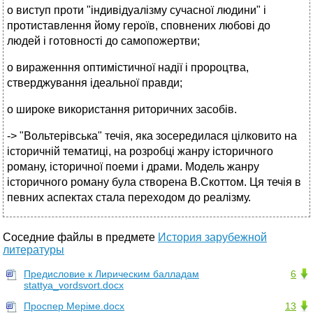
o виступ проти "індивідуалізму сучасної людини" і
протиставлення йому героїв, сповнених любові до
людей і готовності до самопожертви;
o вираженння оптимістичної надії і пророцтва,
стверджування ідеальної правди;
o широке використання риторичних засобів.
-> "Вольтерівська" течія, яка зосередилася цілковито на
історичній тематиці, на розробці жанру історичного
роману, історичної поеми і драми. Модель жанру
історичного роману була створена В.Скоттом. Ця течія в
певних аспектах стала переходом до реалізму.
Соседние файлы в предмете
История зарубежной
литературы
Предисловие к Лирическим балладам
6
stattya_vordsvort.docx
Проспер Меріме.docx
13