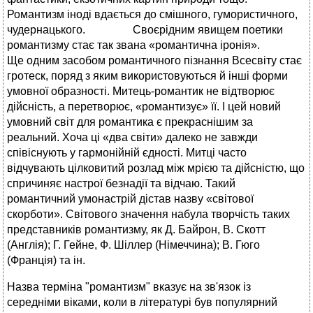
Романтизм іноді вдається до смішного, гумористичного,
чудернацького. Своєрідним явищем поетики
романтизму стає так звана «романтична іронія».
Ще одним засобом романтичного пізнання Всесвіту стає
гротеск, поряд з яким використовуються й інші форми
умовної образності. Митець-романтик не відтворює
дійсність, а перетворює, «романтизує» її. І цей новий
умовний світ для романтика є прекраснішим за
реальний. Хоча ці «два світи» далеко не завжди
співіснують у гармонійній єдності. Митці часто
відчувають цілковитий розлад між мрією та дійсністю, що
спричиняє настрої безнадії та відчаю. Такий
романтичний умонастрій дістав назву «світової
скорботи». Світового значення набула творчість таких
представників романтизму, як Д. Байрон, В. Скотт
(Англія); Г. Гейне, Ф. Шіллер (Німеччина); В. Гюго
(Франція) та ін.
Назва терміна "романтизм" вказує на зв'язок із
середніми віками, коли в літературі був популярний