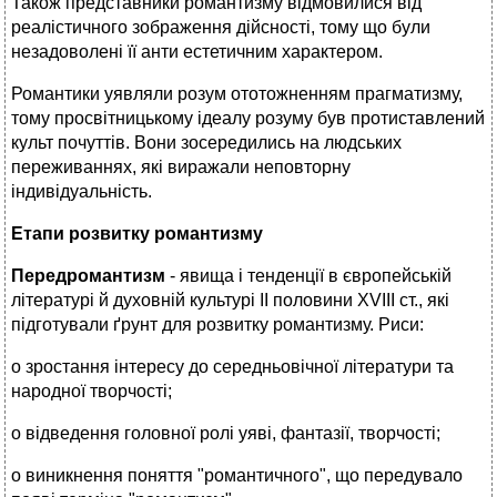
Також представники романтизму відмовилися від
реалістичного зображення дійсності, тому що були
незадоволені її анти естетичним характером.
Романтики уявляли розум ототожненням прагматизму,
тому просвітницькому ідеалу розуму був протиставлений
культ почуттів. Вони зосередились на людських
переживаннях, які виражали неповторну
індивідуальність.
Етапи розвитку романтизму
Передромантизм
- явища і тенденції в європейській
літературі й духовній культурі II половини XVIII ст., які
підготували ґрунт для розвитку романтизму. Риси:
o зростання інтересу до середньовічної літератури та
народної творчості;
o відведення головної ролі уяві, фантазії, творчості;
o виникнення поняття "романтичного", що передувало