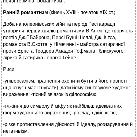
появі терміна "романтизм".
Ранній романтизм
(кінець XVIII - початок XIX ст.)
Доба наполеонівських війн та період Реставрації
утворили першу хвилю романтизму. В Англії це творчість
поетів Дж.Г.Байрона, Персі Буші Шеллі, Дж. Кітса,
романіста В.Скотта, у Німеччині - майстра сатиричної
прози Ернста Теодора Амадея Гофмана і блискучого
лірика й сатирика Генріха Гейне.
Риси:
-універсалізм, прагнення охопити буття в його повноті
(що існує і має існувати), дати йому синтезуюче художнє
вираження; -тісний зв'язок із філософією;
-тяжіння до символу й міфу як найбільш адекватних
форм художнього вираження; -розлад з дійсністю;
-різке протиставлення дійсності й ідеалу, розчарування й
негативізм.