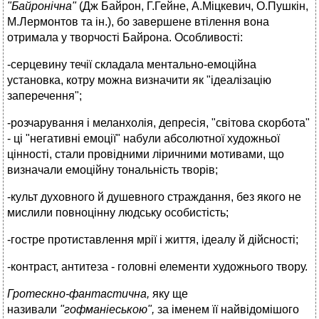
"Байронічна"
(Дж Байрон, Г.Гейне, А.Міцкевич, О.Пушкін,
М.Лермонтов та ін.), бо завершене втілення вона
отримала у творчості Байрона. Особливості:
-серцевину течії складала ментально-емоційна
установка, котру можна визначити як "ідеалізацію
заперечення";
-розчарування і меланхолія, депресія, "світова скорбота"
- ці "негативні емоції" набули абсолютної художньої
цінності, стали провідними ліричними мотивами, що
визначали емоційну тональність творів;
-культ духовного й душевного страждання, без якого не
мислили повноцінну людську особистість;
-гостре протиставлення мрії і життя, ідеалу й дійсності;
-контраст, антитеза - головні елементи художнього твору.
Гротескно-фантастична,
яку ще
називали
"гофманіеською",
за іменем її найвідомішого