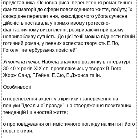
представника. Основна риса: перенесення романтичної
фантасмагорії до сфери повсякденного життя, побуту, їх
своєрідне переплетіння, внаслідок чого убога сучасна
дійсність поставала у примхливому гротескно-
фантастичному висвітленні, розкриваючи при цьому
непривабливу сутність. До цієї течії можна віднести пізній
готичний роман, у певних аспектах творчість Е.По,
Гоголя "петербурзьких повістей".
Утопічна течія.
Набула значного розвитку в літературі
30-40-х років XIX ст., проявляючись у творах В.Гюго,
Жорж Санд, Г.Гейне, Е.Сю, Е.Джонса та ін.
Особливості:
o перенесення акценту з критики і заперечення на
пошуки "ідеальної правди", на ствердження позитивних
тенденцій і цінностей життя;
o проповідування оптимістичного погляду на життя і його
перспективи;