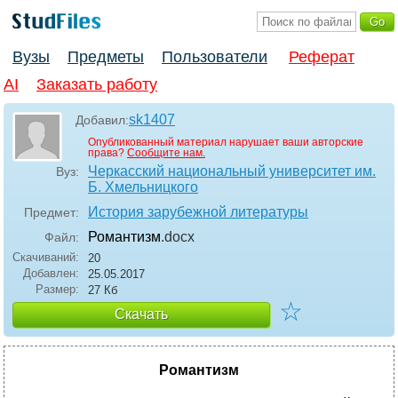
Вузы
Предметы
Пользователи
Реферат
AI
Заказать работу
sk1407
Добавил:
Опубликованный материал нарушает ваши авторские
права?
Сообщите нам.
Черкасский национальный университет им.
Вуз:
Б. Хмельницкого
История зарубежной литературы
Предмет:
Романтизм
.docx
Файл:
Скачиваний:
20
Добавлен:
25.05.2017
Размер:
27 Кб
☆
Скачать
Романтизм