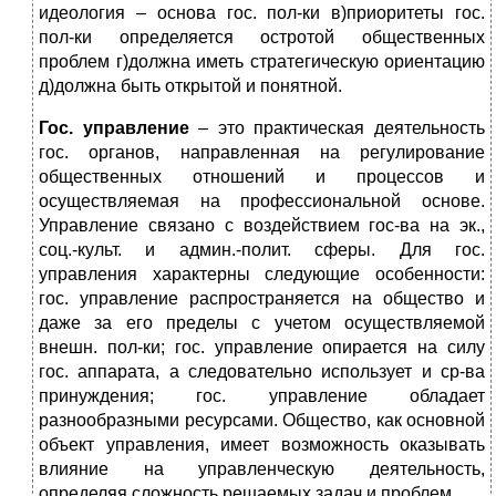
идеология – основа гос. пол-ки в)приоритеты гос.
пол-ки определяется остротой общественных
проблем г)должна иметь стратегическую ориентацию
д)должна быть открытой и понятной.
Гос. управление
– это практическая деятельность
гос. органов, направленная на регулирование
общественных отношений и процессов и
осуществляемая на профессиональной основе.
Управление связано с воздействием гос-ва на эк.,
соц.-культ. и админ.-полит. сферы. Для гос.
управления характерны следующие особенности:
гос. управление распространяется на общество и
даже за его пределы с учетом осуществляемой
внешн. пол-ки; гос. управление опирается на силу
гос. аппарата, а следовательно использует и ср-ва
принуждения; гос. управление обладает
разнообразными ресурсами. Общество, как основной
объект управления, имеет возможность оказывать
влияние на управленческую деятельность,
определяя сложность решаемых задач и проблем.