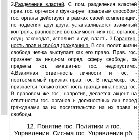
2.
Разделение властей
. С пом. разделения властей
прав. гос. орг-ется и функц-рует правовым способом:
гос. органы действуют в рамках своей компетенции,
не подменяя друг друга; устанавливается взаимный
контроль, равновесие во взаимоотн-иях гос. органов,
осущ. законодат., исполнит. и суд. власть. 3.
Гарантир-
ность прав и свобод гражданина.
В соц.-полит. жизни
свобода чел-ка выступает как его право. Прав. гос.
признает за инди-ом опред. сферу свободы, за
пределы кот. вмешат-во гос. недопустимо.
4.
Взаимная ответ-ность личности и гос.
-
неотъемлемый признак прав. гос. В недемокр. гос.
признается только ответ-ность гражданина перед гос.
В правовом же гос., напротив, делается акцент на
ответ-ности гос. органов и должностных лиц перед
гражданами за их посягательство на их права и
свободы.
12. Понятие гос. Политики и гос.
Управления. Сис-ма гос. Управления рб.