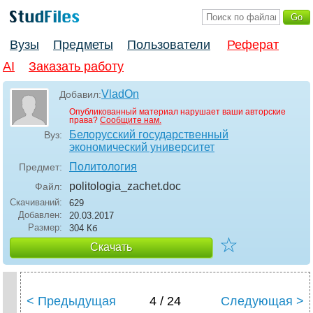
Вузы
Предметы
Пользователи
Реферат
AI
Заказать работу
VladOn
Добавил:
Опубликованный материал нарушает ваши авторские
права?
Сообщите нам.
Белорусский государственный
Вуз:
экономический университет
Политология
Предмет:
politologia_zachet
.doc
Файл:
Скачиваний:
629
Добавлен:
20.03.2017
Размер:
304 Кб
☆
Скачать
< Предыдущая
4 / 24
Следующая >