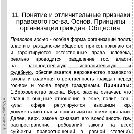
11. Понятие и отличительные признаки
правового гос-ва. Основ. Принципы
организации граждан. Общества.
Правовое гос-во
- особая форма организации полит.
власти в гражданском обществе, при кот. признаются
и гарантируются естественные права человека,
реально проводится разделение гос. власти
на
законодательную, исполнительную и
судебную,
обеспечивается верховенство правового
закона и взаимная ответственность граждан перед
гос-вом и гос-ва перед гражданами.
Принципы:
1.
Верховенство закона.
Верх. закона означает, что
главные общ-ные отношения в эк-ке, полит., соц.-
►Содержание►
культ. сфере регулируются высшими юр.
документами страны, принятыми высшими органами.
Далее, верх. закона означает его всеобщность (т.е.
распространение требований закона на всех
субъекты правоотношений в равной степени).