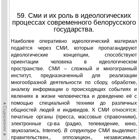
59. Сми и их роль в идеологических
процессах современного белорусского
государства.
Наиболее оперативно идеологический материал
подаётся через СМИ, которые пропагандируют
идеологические концепции, способствуют
ориентации человека в идеологическом
пространстве. СМИ – сложный и многогранный
институт, предназначенный для реализации
многообразной деятельности по сбору, обработке,
анализу информации о происходящих событиях и
явлениях в жизни человечества и доведению её с
помощью специальной техники до различных
►Содержание►
общностей людей и индивидов. К СМИ относятся:
печатные органы (пресса, массовые справочники),
электронные ср-ва (радио, телевидение, кино,
звукозапись, Internet).
В структуре
СМИ выделяют:
правительствен., оппозицион., независимые.