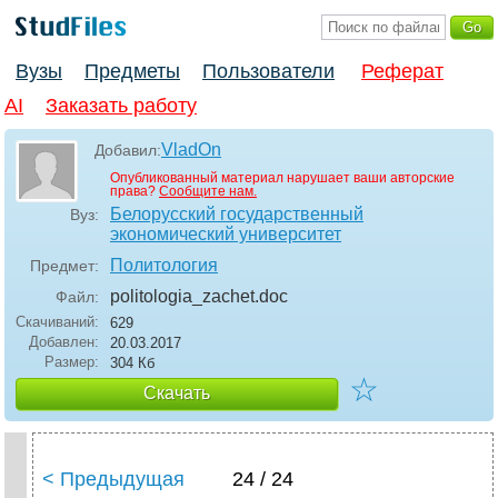
Вузы
Предметы
Пользователи
Реферат
AI
Заказать работу
VladOn
Добавил:
Опубликованный материал нарушает ваши авторские
права?
Сообщите нам.
Белорусский государственный
Вуз:
экономический университет
Политология
Предмет:
politologia_zachet
.doc
Файл:
Скачиваний:
629
Добавлен:
20.03.2017
Размер:
304 Кб
☆
Скачать
< Предыдущая
24 / 24