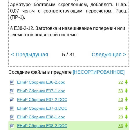
арматуре болтовым скреплением, добавлять Н.вр.
0,07 чел.-ч с соответствующим пересчетом, Расц.
(ПР-1).
§ Е38-2-12. Заготовка и навешивание поперечин или
элементов подвесной системы
< Предыдущая
5 / 31
Следующая >
Соседние файлы в предмете
[НЕСОРТИРОВАННОЕ]
ЕНиР Сборник Е36-2.doc
22
ЕНиР Сборник Е37-1.doc
53
ЕНиР Сборник Е37-2.DOC
40
ЕНиР Сборник Е37-3.DOC
34
ЕНиР Сборник Е38-1.doc
29
ЕНиР Сборник Е38-2.DOC
36