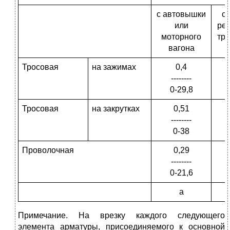
с автовышки
с 
или
ре
моторного
тра
вагона
Тросовая
на зажимах
0,4
--------
0-29,8
Тросовая
на закрутках
0,51
--------
0-38
Проволочная
0,29
--------
0-21,6
а
Примечание. На врезку каждого следующего
элемента арматуры, присоединяемого к основной