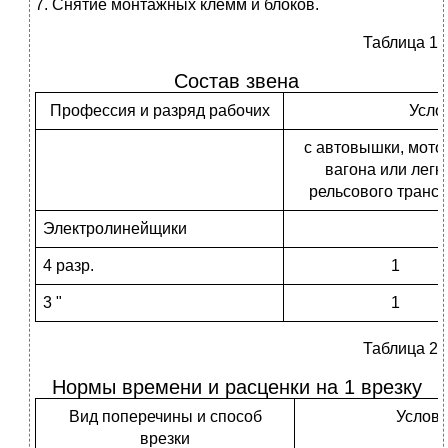
7. Снятие монтажных клемм и блоков.
Таблица 1
Состав звена
Профессия и разряд рабочих
Усло
с автовышки, мото
вагона или легк
рельсового транс
Электролинейщики
4 разр.
1
3 "
1
Таблица 2
Нормы времени и расценки на 1 врезку
Вид поперечины и способ
Услови
врезки