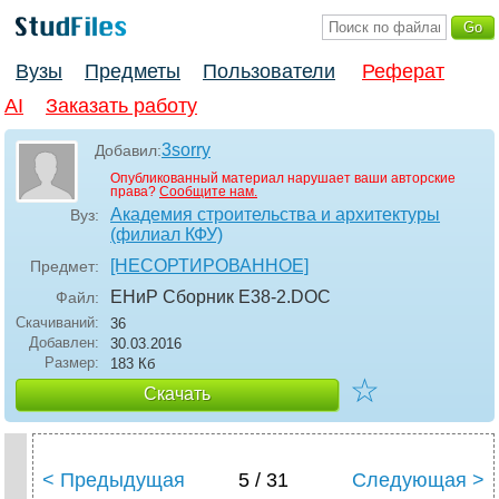
Вузы
Предметы
Пользователи
Реферат
AI
Заказать работу
3sorry
Добавил:
Опубликованный материал нарушает ваши авторские
права?
Сообщите нам.
Академия строительства и архитектуры
Вуз:
(филиал КФУ)
[НЕСОРТИРОВАННОЕ]
Предмет:
ЕНиР Сборник Е38-2
.DOC
Файл:
Скачиваний:
36
Добавлен:
30.03.2016
Размер:
183 Кб
☆
Скачать
< Предыдущая
5 / 31
Следующая >