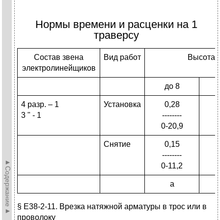
Нормы времени и расценки на 1
траверсу
Состав звена
Вид работ
Высота у
электролинейщиков
до 8
4 разр. – 1
Установка
0,28
3 " - 1
--------
-
0-20,9
0
Снятие
0,15
--------
-
►Содержание►
0-11,2
0
а
§ Е38-2-11. Врезка натяжной арматуры в трос или в
проволоку