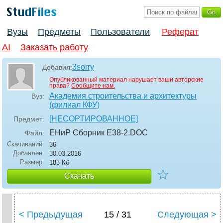
Вузы
Предметы
Пользователи
Реферат
AI
Заказать работу
3sorry
Добавил:
Опубликованный материал нарушает ваши авторские
права?
Сообщите нам.
Академия строительства и архитектуры
Вуз:
(филиал КФУ)
[НЕСОРТИРОВАННОЕ]
Предмет:
ЕНиР Сборник Е38-2
.DOC
Файл:
Скачиваний:
36
Добавлен:
30.03.2016
Размер:
183 Кб
☆
Скачать
< Предыдущая
15 / 31
Следующая >