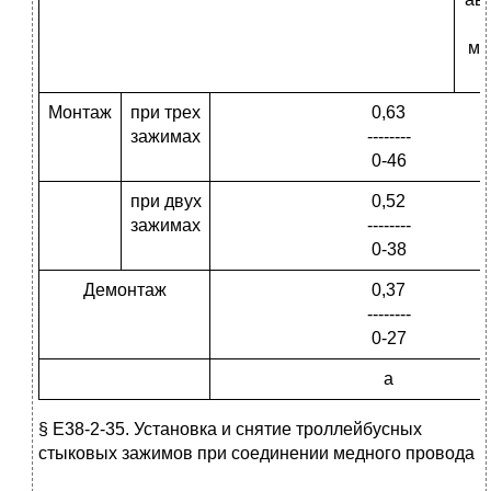
мо
Монтаж
при трех
0,63
зажимах
--------
0-46
при двух
0,52
зажимах
--------
0-38
Демонтаж
0,37
--------
0-27
а
§ Е38-2-35. Установка и снятие троллейбусных
стыковых зажимов при соединении медного провода