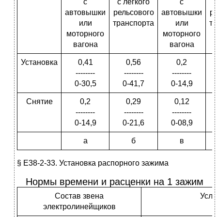
с
с легкого
с
автовышки
рельсового
автовышки
р
или
транспорта
или
т
моторного
моторного
вагона
вагона
Установка
0,41
0,56
0,2
--------
--------
--------
0-30,5
0-41,7
0-14,9
Снятие
0,2
0,29
0,12
--------
--------
--------
0-14,9
0-21,6
0-08,9
а
б
в
§ Е38-2-33. Установка распорного зажима
Нормы времени и расценки на 1 зажим
Состав звена
Усло
электролинейщиков