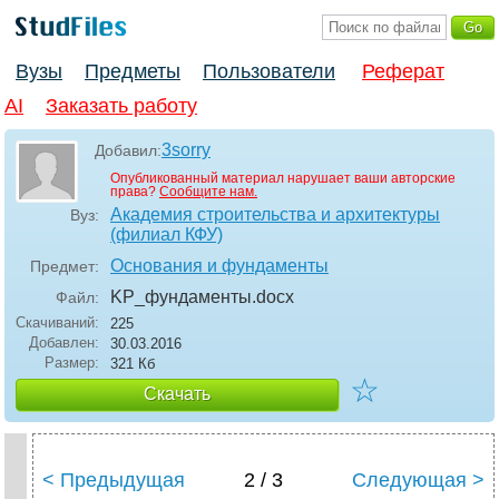
Вузы
Предметы
Пользователи
Реферат
AI
Заказать работу
3sorry
Добавил:
Опубликованный материал нарушает ваши авторские
права?
Сообщите нам.
Академия строительства и архитектуры
Вуз:
(филиал КФУ)
Основания и фундаменты
Предмет:
KP_фундаменты
.docx
Файл:
Скачиваний:
225
Добавлен:
30.03.2016
Размер:
321 Кб
☆
Скачать
< Предыдущая
2 / 3
Следующая >