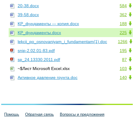
20-38.docx
584
39-58.docx
362
KP_фундаменты — копия.docx
188
KP_фундаменты.docx
225
lekcii_po_osnovaniyam_i_fundamentam(1).doc
1266
snip-2.02.01-83.pdf
195
sp_24.13330.2011.pdf
87
~$Лист Microsoft Excel.xlsx
103
Активное давление грунта.doc
140
Помощь
Обратная связь
Вопросы и предложения
Пользовательское соглашение
Политика конфиденциальности