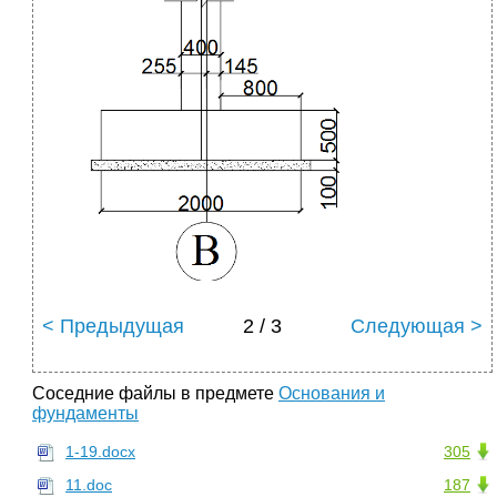
< Предыдущая
2 / 3
Следующая >
Соседние файлы в предмете
Основания и
фундаменты
1-19.docx
305
11.doc
187