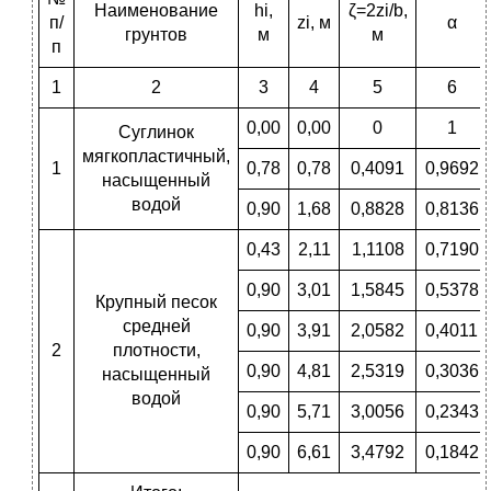
Наименование
hi,
ζ=2zi/b,
п/
zi, м
α
грунтов
м
м
п
1
2
3
4
5
6
0,00
0,00
0
1
Суглинок
мягкопластичный,
1
0,78
0,78
0,4091
0,9692
насыщенный
водой
0,90
1,68
0,8828
0,8136
0,43
2,11
1,1108
0,7190
0,90
3,01
1,5845
0,5378
Крупный песок
средней
0,90
3,91
2,0582
0,4011
2
плотности,
0,90
4,81
2,5319
0,3036
насыщенный
водой
0,90
5,71
3,0056
0,2343
0,90
6,61
3,4792
0,1842