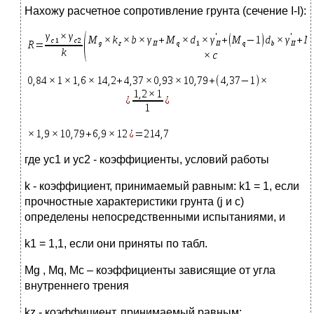
Нахожу расчетное сопротивление грунта (сечение I-I):
где yс1 и yс2 - коэффициенты, условий работы
k - коэффициент, принимаемый равным: k1 = 1, если
прочностные характеристики грунта (j и с)
определены непосредственными испытаниями, и
k1 = 1,1, если они приняты по табл.
Мg , Мq, Mc – коэффициенты зависящие от угла
внутреннего трения
kz - коэффициент, принимаемый равным: