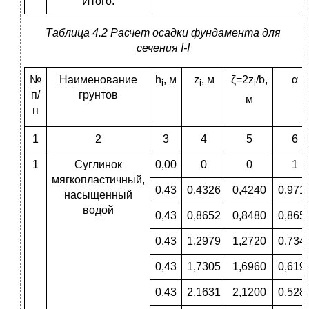
Итого:
Таблица 4.2 Расчет осадки фундамента для
сечения
I
-
I
№
Наименование
h
, м
z
, м
ζ=2z
/b,
α
i
i
i
п/
грунтов
м
п
1
2
3
4
5
6
1
Суглинок
0,00
0
0
1
мягкопластичный,
0,43
0,4326
0,4240
0,971
насыщенный
водой
0,43
0,8652
0,8480
0,865
0,43
1,2979
1,2720
0,734
0,43
1,7305
1,6960
0,619
0,43
2,1631
2,1200
0,528