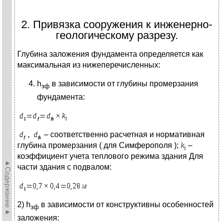
2. Привязка сооружения к инженерно-
геологическому разрезу.
Глубина заложения фундамента определяется как
максимальная из нижеперечисленных:
h
в зависимости от глубины промерзания
зф
фундамента:
,
– соответственно расчетная и нормативная
глубина промерзания ( для Симферополя );
–
коэффициент учета теплового режима здания Для
►Содержание►
части здания с подвалом:
2) h
в зависимости от конструктивны особенностей
зф
заложения: