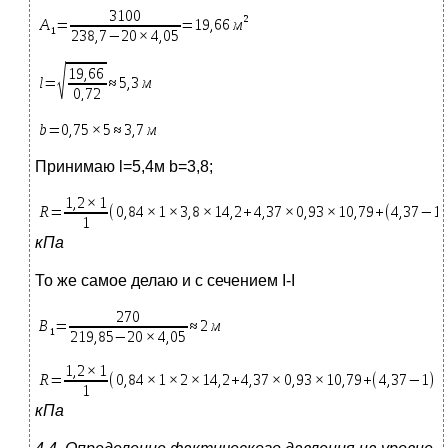
Принимаю l=5,4м b=3,8;
кПа
То же самое делаю и с сечением I-I
кПа