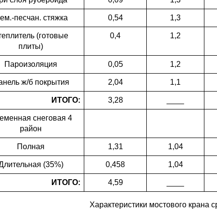
ем.-песчан. стяжка
0,54
1,3
теплитель (готовые
0,4
1,2
плиты)
Пароизоляция
0,05
1,2
анель ж/б покрытия
2,04
1,1
ИТОГО:
3,28
____
еменная снеговая 4
район
Полная
1,31
1,04
Длительная (35%)
0,458
1,04
ИТОГО:
4,59
____
Характеристики мостового крана 