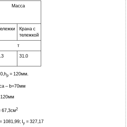
Масса
ележки
Крана с
тележкой
т
.3
31.0
0,h
= 120мм.
p
са – b=70мм
=120мм
2
 67,3см
= 1081,99; I
= 327,17
y