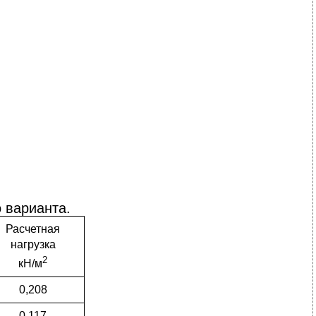
о варианта.
Расчетная
нагрузка
2
кН/м
0,208
0,117