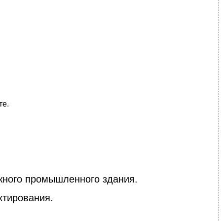
те.
жного промышленного здания.
ктирования.