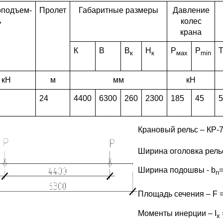
оподъем-
Пролет
Габаритные размеры
Давление
ь
колес
крана
К
В
В
Н
Р
Р
Т
к
к
мах
min
кН
м
мм
кН
24
4400
6300
260
2300
185
45
5
К
рановый рельс – КР-7
Ширина оголовка рель
Ширина подошвы - b
n
Площадь сечения – F =
Моменты инерции – I
x