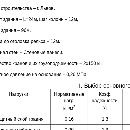
строительства – г. Львов.
т здания – L=24м, шаг колонн – 12м,
 здания – 96м.
а до оголовка рельса – 12м.
иал стен – Стеновые панели.
ество кранов и их грузоподъемность – 2х150 кН
тное давление на основание – 0,26 МПа.
II. Выбор основног
Нагрузки
Нормативные
Коэф.
нагр.
надежности,
γ
2
кН/м
f
щитный слой гравия
0,16
1,3
ри слоя рубероида
0,09
1,3