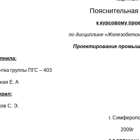
Пояснительная 
к курсовому про
по дисциплине «Железобетон
Проектирование промышл
лнила:
нтка группы ПГС – 403
ная Е. А
ерил:
ов С. Э.
г. Симфероп
2009г