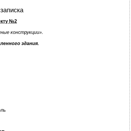
записка
екту №2
ные конструкции».
енного здания.
оль