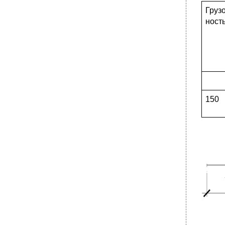
Груз
ност
150