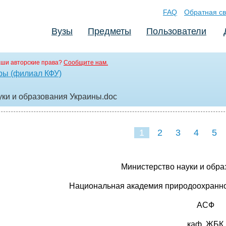
FAQ
Обратная св
Вузы
Предметы
Пользователи
аши авторские права?
Сообщите нам.
ры (филиал КФУ)
уки и образования Украины
.doc
1
2
3
4
5
Министерство науки и обр
Национальная академия природоохранног
АСФ
каф. ЖБК