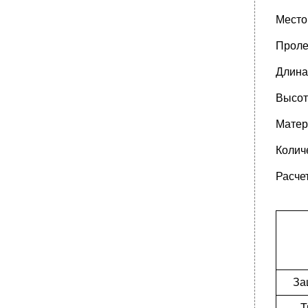
Место 
Проле
Длина
Высот
Матер
Колич
Расче
За
Т