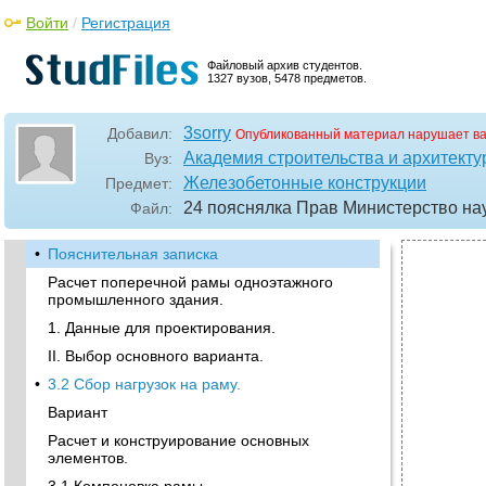
Войти
/
Регистрация
Файловый архив студентов.
1327 вузов, 5478 предметов.
3sorry
Добавил:
Опубликованный материал нарушает в
Академия строительства и архитекту
Вуз:
Железобетонные конструкции
Предмет:
24 пояснялка Прав Министерство на
Файл:
•
Пояснительная записка
Расчет поперечной рамы одноэтажного
промышленного здания.
1. Данные для проектирования.
II. Выбор основного варианта.
•
3.2 Сбор нагрузок на раму.
Вариант
Расчет и конструирование основных
элементов.