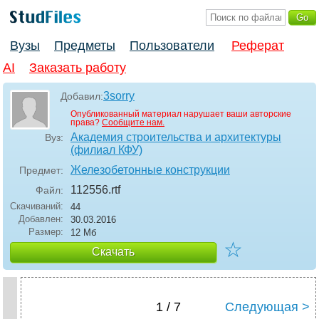
Вузы
Предметы
Пользователи
Реферат
AI
Заказать работу
3sorry
Добавил:
Опубликованный материал нарушает ваши авторские
права?
Сообщите нам.
Академия строительства и архитектуры
Вуз:
(филиал КФУ)
Железобетонные конструкции
Предмет:
112556
.rtf
Файл:
Скачиваний:
44
Добавлен:
30.03.2016
Размер:
12 Мб
☆
Скачать
1 / 7
Следующая >