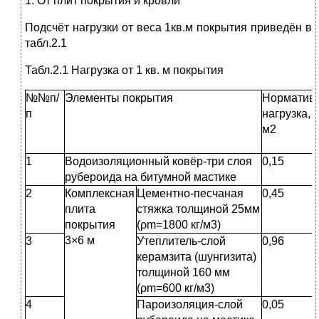
1. От плит покрытия и кровли
Подсчёт нагрузки от веса 1кв.м покрытия приведён в
табл.2.1
Табл.2.1 Нагрузка от 1 кв. м покрытия
№№п/
Элементы покрытия
Норматив
п
нагрузка, 
м2
1
Водоизоляционный ковёр-три слоя
0,15
рубероида на битумной мастике
2
Комплексная
Цементно-песчаная
0,45
плита
стяжка толщиной 25мм
покрытия
(ρm=1800 кг/м3)
3×6 м
3
Утеплитель-слой
0,96
керамзита (шунгизита)
толщиной 160 мм
(ρm=600 кг/м3)
4
Пароизоляция-слой
0,05