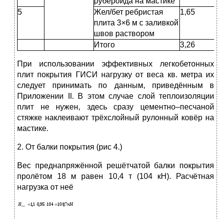
рубероида на мастике
5
Жел/бет ребристая
1,65
плита 3×6 м с заливкой
швов раствором
Итого
3,26
При использовании эффективных легкобетонных
плит покрытия ГИСИ нагрузку от веса кв. метра их
следует принимать по данным, приведённым в
Приложении II. В этом случае слой теплоизоляции
плит не нужен, здесь сразу цементно–песчаной
стяжке наклеивают трёхслойный рулонный ковёр на
мастике.
2. От балки покрытия (рис 4.)
Вес преднапряжённой решётчатой балки покрытия
пролётом 18 м равен 10,4 т (104 кН). Расчётная
нагрузка от неё