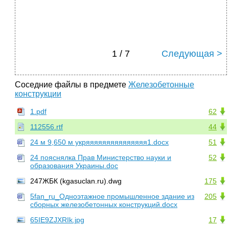
1 / 7
Следующая >
Соседние файлы в предмете
Железобетонные
конструкции
1.pdf
62
112556.rtf
44
24 м 9,650 м укряяяяяяяяяяяяяяя1.docx
51
24 пояснялка Прав Министерство науки и
52
образования Украины.doc
247ЖБК (kgasuclan.ru).dwg
175
5fan_ru_Одноэтажное промышленное здание из
205
сборных железобетонных конструкций.docx
65IE9ZJXRIk.jpg
17