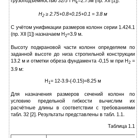
грузоподъёмностью 32/5 т Н
=2.75м (пр. XII [1]):
k
Н
≥ 2.75+0.8+0.15+0.1 = 3.8 м
2
С учётом унификации размеров колонн серии 1.424.1
(пр. XII [1]) назначаем Н
=3.9 м.
2
Высоту подкрановой части колонн определяем по
заданной высоте до низа стропильной конструкции
13.2 м и отметки обреза фундамента -0,15 м при Н
=
2
3.9 м:
Н
= 12-3.9-(-0.15)=8.25 м
1
Для назначения размеров сечений колонн по
условию предельной гибкости вычислим их
расчётные длины в соответствии с требованиями
табл. 32 [2]. Результаты представлены в табл. 1.1.
Таблица 1.1