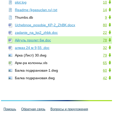
plot.log
10
Readme (kgasuclan.ru).txt
14
Thumbs.db
9
Uchebnoe_posobie_KP-2_ZhBK.docx
80
zadanie_na_kp2_zhbk.doc
22
Айгуль пролет 6м.doc
78
алмаз 24 м 9,55 .doc
32
Арка (Лист) 30.dwg
79
Арм-ра колонны.xls
65
Балка подкрановая-1.dwg
60
Балка подкрановая.dwg
42
Помощь
Обратная связь
Вопросы и предложения