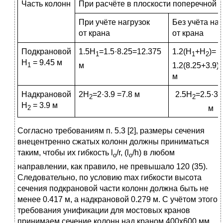
Часть колонн
При расчёте в плоскости поперечной 
При учёте нагрузок
Без учёта наг
от крана
от крана
Подкрановой
1.5H
=1.5·8.25=12.375
1.2(H
+H
)=
1
1
2
Н
= 9.45 м
м
1.2(8.25+3.9)
1
м
Надкрановой
2Н
=2·3.9 =7.8 м
2.5Н
=2.5·3.
2
2
Н
= 3.9 м
м
2
Согласно требованиям п. 5.3 [2], размеры сечения
внецентренно сжатых колонн должны приниматься
таким, чтобы их гибкость l
/r, (l
/h) в любом
o
o
направлении, как правило, не превышало 120 (35).
Следовательно, по условию max гибкости высота
сечения подкрановой части колонн должна быть не
менее 0.417 м, а надкрановой 0.279 м. С учётом этого
требования унификации для мостовых кранов
принимаем сечение колонн над краном 400x600 мм.