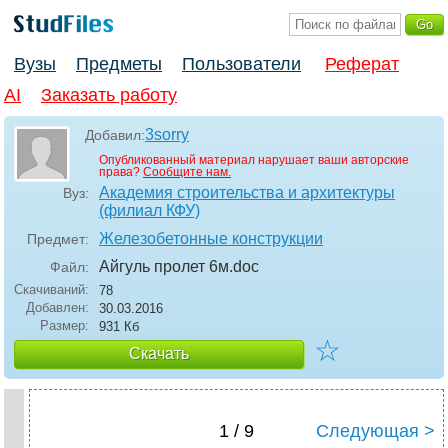
Вузы
Предметы
Пользователи
Реферат
AI
Заказать работу
3sorry
Добавил:
Опубликованный материал нарушает ваши авторские
права?
Сообщите нам.
Академия строительства и архитектуры
Вуз:
(филиал КФУ)
Железобетонные конструкции
Предмет:
Айгуль пролет 6м
.doc
Файл:
Скачиваний:
78
Добавлен:
30.03.2016
Размер:
931 Кб
☆
Скачать
1 / 9
Следующая >