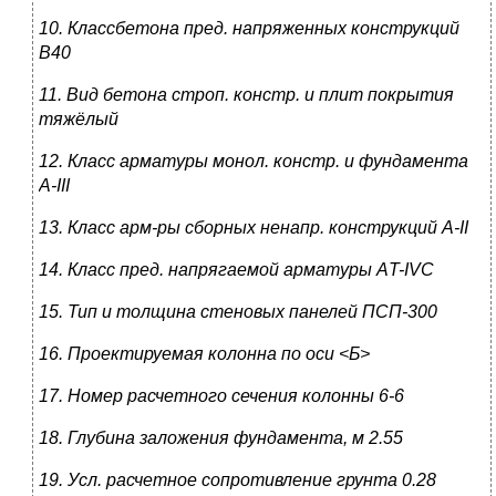
10. Классбетона пред. напряженных конструкций
В
40
11. Вид бетона строп. констр. и плит покрытия
тяжёлый
12. Класс арматуры монол. констр. и фундамента
А-
I
I
I
13. Класс арм-ры сборных ненапр. конструкций
А-II
14. Класс пред. напрягаемой арматуры
А
T
-
IVC
15. Тип и толщина стеновых панелей
ПС
П
-300
16. Проектируемая колонна по оси
<
Б
>
17. Номер расчетного сечения колонны
6-6
18. Глубина заложения фундамента, м
2.55
19. Усл. расчетное сопротивление грунта
0.28