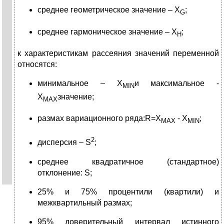
среднее геометрическое значение – X
;
G
среднее гармоническое значение – X
;
H
к характеристикам рассеяния значений переменной
относятся:
минимальное – X
и максимальное -
MIN
X
значение;
MAX
размах вариационного ряда:R=X
- X
;
MAX
MIN
2
дисперсия – S
;
среднее квадратичное (стандартное)
отклонение: S;
25% и 75% процентили (квартили) и
межквартильный размах;
95% доверительный интервал истинного