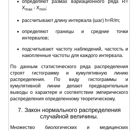
определяют размах вариационного ряда R=
X
- X
;
max
min
рассчитывают длину интервала (шаг) h=R/m;
определяют границы и средние точки
интервалов;
подсчитывают частоту наблюдений, частость и
накопленные частоты для каждого интервала.
По данным статистического ряда распределения
строят гистограмму и кумулятивную линию
распределения. По виду гистограммы и
кумулятивной линии делают предварительные
выводы о характере и соответствии эмпирического
распределения определенному теоретическому.
7. Закон нормального распределения
случайной величины.
Множество биологических и медицинских