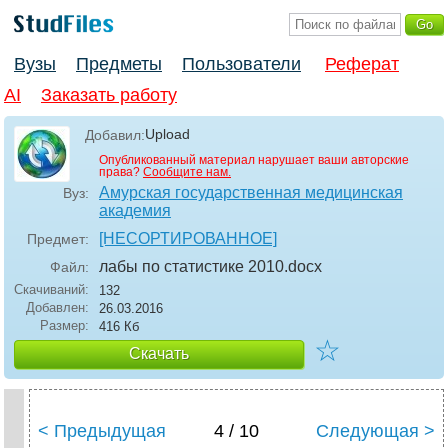
Вузы
Предметы
Пользователи
Реферат
AI
Заказать работу
Upload
Добавил:
Опубликованный материал нарушает ваши авторские
права?
Сообщите нам.
Амурская государственная медицинская
Вуз:
академия
[НЕСОРТИРОВАННОЕ]
Предмет:
лабы по статистике 2010
.docx
Файл:
Скачиваний:
132
Добавлен:
26.03.2016
Размер:
416 Кб
☆
Скачать
< Предыдущая
4 / 10
Следующая >