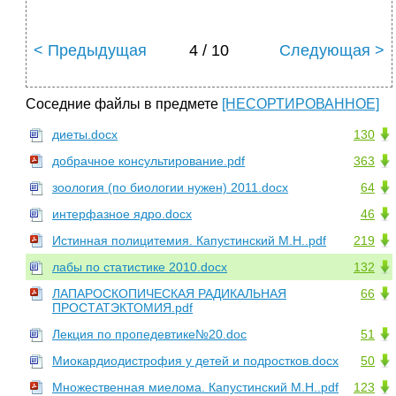
< Предыдущая
4 / 10
Следующая >
Соседние файлы в предмете
[НЕСОРТИРОВАННОЕ]
диеты.docx
130
добрачное консультирование.pdf
363
зоология (по биологии нужен) 2011.docx
64
интерфазное ядро.docx
46
Истинная полицитемия. Капустинский М.Н..pdf
219
лабы по статистике 2010.docx
132
ЛАПАРОСКОПИЧЕСКАЯ РАДИКАЛЬНАЯ
66
ПРОСТАТЭКТОМИЯ.pdf
Лекция по пропедевтике№20.doc
51
Миокардиодистрофия у детей и подростков.docx
50
Множественная миелома. Капустинский М.Н..pdf
123