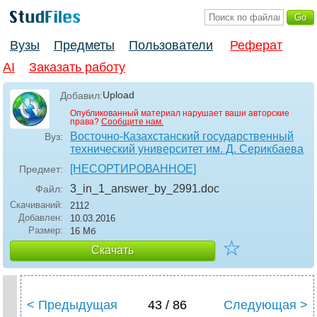
Вузы
Предметы
Пользователи
Реферат
AI
Заказать работу
Upload
Добавил:
Опубликованный материал нарушает ваши авторские
права?
Сообщите нам.
Восточно-Казахстанский государственный
Вуз:
технический университет им. Д. Серикбаева
[НЕСОРТИРОВАННОЕ]
Предмет:
3_in_1_answer_by_2991
.doc
Файл:
Скачиваний:
2112
Добавлен:
10.03.2016
Размер:
16 Мб
☆
Скачать
< Предыдущая
43 / 86
Следующая >