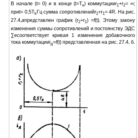
В начале (t= 0) и в конце (t=T
) коммутацииr
+r
= ∞;
к
1
2
приt= 0,5T
Гц сумма сопротивленийr
+r
= 4R. На рис.
k
2
1
27.4,
а
представлен график (r
+r
) =
f
(t). Этому закону
2
1
изменения суммы сопротивлений и постоянству ЭДС
∑eсоответствует кривая 1 измене­ния добавочного
тока коммутацииi
=
f
(t)
представленная на рис. 27.4, б.
д