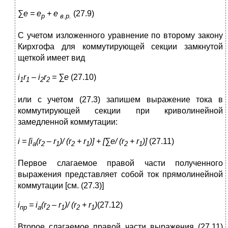
∑
e
=
e
+
e
(27.9)
р
в.р.
С учетом изложенного уравнение по второму закону
Кирхгофа для коммутирующей секции замкнутой
щеткой имеет вид
i
r
–
i
r
= ∑
e
(27.10)
1
1
2
2
или с учетом (27.3) запишем выражение тока в
коммутирующей секции при криволинейной
замедленной коммутации:
i = [i
(r
– r
)/ (r
+ r
)] + [∑e/ (r
+ r
)]
(27.11)
a
2
1
2
1
2
1
Первое слагаемое правой части полученного
выражения пред­ставляет собой ток прямолинейной
коммутации [см. (27.3)]
i
=
i
(
r
–
r
)/ (
r
+
r
)
(27.12)
пр
а
2
1
2
1
Второе слагаемое правой части выражения (27.11)