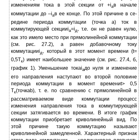
изменениям тока в этой секции от +i
в начале
а
коммутации до –i
в ее конце. По этой причине в се­
a
редине периода коммутации (точка а) ток в
коммутирующей секцииi
=i
, т.е. он не равен нулю,
a
д
как это имело место при прямолинейной коммутации
(см. рис. 27.2), а равен добавочному току
коммутацииi
, который в этот момент времени (t=
д
0,5T
) имеет наибольшее значение (см. рис. 27.4, б,
к
график 1). Уменьшение токаi
до нуля и изменение
a
его направления наступают во второй половине
перио­да коммутации в момент времениt> 0,5
Т
(точкаb), т. е. по срав­нению с прямолинейной в
к
рассматриваемом виде коммутации процесс
изменения направления тока в коммутирующей
секции затягивается во времени. В итоге график
коммутации приобретает криволинейный вид. По
этой причине такую коммутацию называ­ют
криволинейной замедленной. Характерный признак