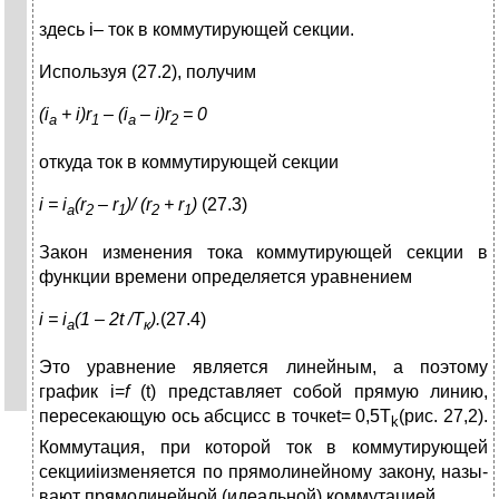
здесь i– ток в коммутирующей секции.
Используя (27.2), получим
(
i
+
i
)
r
– (
i
–
i
)
r
= 0
a
1
a
2
откуда ток в коммутирующей секции
i
=
i
(
r
–
r
)/ (
r
+
r
)
(27.3)
a
2
1
2
1
Закон изменения тока коммутирующей секции в
функции времени определяется уравнением
i
=
i
(1 – 2
t
/Т
).
(27.4)
а
к
Это уравнение является линейным, а поэтому
график i=
f
(t) представляет собой прямую линию,
пересекающую ось абсцисс в точкеt= 0,5T
(рис. 27,2).
k
Коммутация, при которой ток в комму­тирующей
секцииiизменяется по прямолинейному закону, назы­
вают прямолинейной (идеальной) коммутацией.