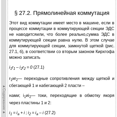
§ 27.2. Прямолинейная коммутация
Этот вид коммутации имеет место в машине, если в
процессе коммутации в коммутирующей секции ЭДС
не наводитсяили, что более реально,сумма ЭДС в
коммутирующей секции равна нулю. В этом случае
для коммутирующей секции, замкнутой щеткой (рис.
27.1, б), в соответствии со вторым законом Кирхгофа
можно записать
i
r
–
i
r
= 0
(27.1)
1
1
2
2
r
иr
— переходные сопротивления между щеткой и
1
2
сбегающей 1 и набегающей 2 пласти –
►Содержание►
нами; i
иi
— токи, переходящие в обмот­ку якоря
1
2
через пластины 1 и 2:
i
=
i
+
i
;
i
=
i
–
i
(27.2)
1
a
2
a