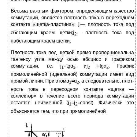
Весьма важным фактором, определяющим качество
коммута­ции, является плотность тока в переходном
контакте «щетка-пластина»: j
— плотность тока под
i
сбегающим краем щетки;j
— плотность тока под
2
набегающим краем щетки.
Плотность тока под щеткой прямо пропорциональна
тангенсу угла между осью абсцисс и графиком
коммутации, т.е. j
≡tgα
, иj
≡tgα
. График
1
1
2
2
прямолинейной (идеальной) коммутации имеет вид
прямой линии. При этомα
=α
, а следовательно, плот­
1
2
ность тока в переходном кон­такте «щетка —
коллектор» в течение всего периода комму­тации
остается неизменной (j
=j
=const). Физически это
1
2
объясняется тем, что при прямо­линейной