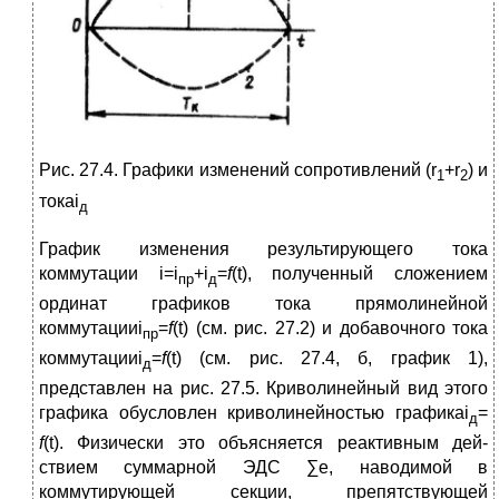
Рис. 27.4. Графики измене­ний сопротивлений (r
+r
) и
1
2
токаi
д
График изменения результирую­щего тока
коммутации i=i
+i
=
f
(t), полученный сложением
пр
д
орди­нат графиков тока прямолинейной
коммутацииi
=
f
(t) (см. рис. 27.2) и добавочного тока
пр
коммутацииi
=
f
(t) (см. рис. 27.4, б, график 1),
д
представ­лен на рис. 27.5. Криволинейный вид этого
графика обусловлен криволинейностью графикаi
=
д
f
(t). Физиче­ски это объясняется реактивным дей­
ствием суммарной ЭДС ∑e, наводи­мой в
коммутирующей секции, пре­пятствующей