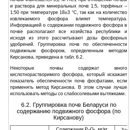
и раствора для минеральных почв 1:5, торфяных –
1:50 при температуре 18±3 °С, так как на количество
извлекаемого фосфора влияет температура.
Информацией о содержании подвижного фосфора в
почве располагают все хозяйства республики и
исходя из этого рассчитывают дозы фосфорных
удобрений. Группировка почв по обеспеченности
подвижным фосфором, определенным методом
Кирсанова, приведена в табл. 6.2.
Некоторые почвы содержат много
кислотнорастворимого фосфора, который искажает
показатель обеспеченности почв фосфатами, если
применять метод Кирсанова. В этом случае лучше
использовать методы со слабосолевыми вытяжками.
6.2. Группировка почв Беларуси по
содержанию подвижного фосфора (по
Кирсанову)
Содержание Р
О
, мг/кг
Зап