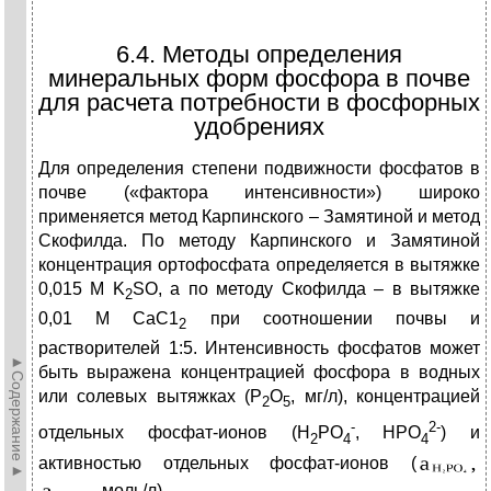
6.4. Методы определения
минеральных форм фосфора в почве
для расчета потребности в фосфорных
удобрениях
Для определения степени подвижности фосфатов в
почве («фактора интенсивности») широко
применяется метод Карпинского – Замятиной и метод
Скофилда. По методу Карпинского и Замятиной
концентрация ортофосфата определяется в вытяжке
0,015 М K
SO, а по методу Скофилда – в вытяжке
2
0,01 М СаС1
при соотношении почвы и
2
растворителей 1:5. Интенсивность фосфатов может
►Содержание►
быть выражена концентрацией фосфора в водных
или солевых вытяжках (Р
О
, мг/л), концентрацией
2
5
-
2-
отдельных фосфат-ионов (H
PO
, HPO
) и
2
4
4
активностью отдельных фосфат-ионов (
моль/л).