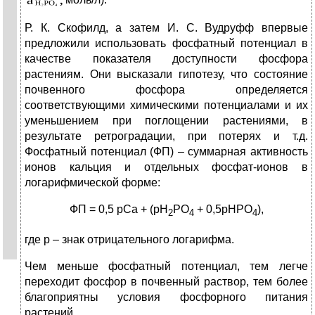
Р. К. Скофилд, а затем И. С. Вудруфф впервые
предложили использовать фосфатный потенциал в
качестве показателя доступности фосфора
растениям. Они высказали гипотезу, что состояние
почвенного фосфора определяется
соответствующими химическими потенциалами и их
уменьшением при поглощении растениями, в
результате ретроградации, при потерях и т.д.
Фосфатный потенциал (ФП) – суммарная активность
ионов кальция и отдельных фосфат-ионов в
логарифмической форме:
ФП = 0,5 рСа + (рН
РО
+ 0,5рНРО
),
2
4
4
где р – знак отрицательного логарифма.
Чем меньше фосфатный потенциал, тем легче
переходит фосфор в почвенный раствор, тем более
благоприятны условия фосфорного питания
растений.