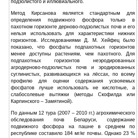
подзолистого и иллювиального.
Метод Кирсанова является стандартным для
определения подвижного фосфора только в
пахотном горизонте дерново-подзолистых почв и его
нельзя использовать для характеристики нижних
горизонтов. Исследованиями Д. М. Хейфец было
показано, что фосфаты подпахотных горизонтов
менее доступны растениям, чем пахотного. Для
подпахотных горизонтов неэродированных
агродерново-подзолистых почв и эродированных
суглинистых, развивающихся на лёссах, по всему
профилю для оценки содержания усвояемых
фосфатов лучше использовать не кислотные, а
слабосолевые вытяжки (методы Скофилда или
Карпинского – Замятиной).
По данным 12 тура (2007 – 2010 гг.) агрохимического
обследования почв Беларуси, содержание
подвижного фосфора на пашне в среднем по
республике составило 184 мг/кг почвы. Однако 23 %