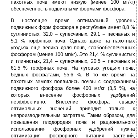
пахотных почв имеют низкую (менее 100 мг/кг)
обеспеченность подвижными формами фосфора.
В настоящее время оптимальный уровень
подвижных форм фосфора в республике имеет 8,8 %
суглинистых, 32,0 – супесчаных, 29,1 – песчаных и
5,1 % торфяных почв. Однако даже на пахотных
угодьях еще велика доля почв, слабообеспеченных
фосфором (менее 100 мг/кг). Это 21,4 % суглинистых
и глинистых, 21,4 – супесчаных, 20,5 – песчаных и
61,5 % торфяных почв. На луговых угодьях почв,
бедных фосфатами, 55,6 %. В то же время на
пахотных землях появились почвы с содержанием
подвижного фосфора более 400 мг/кг (3,5 %), на
которых внесение фосфорных удобрений
неэффективно. Внесение фосфора свыше
оптимальных значений приводит только к
непроизводительным затратам. Таким образом, для
повышения плодородия почв и рационального
использования фосфорных удобрений нужна
оптимизация фосфорного питания растений,