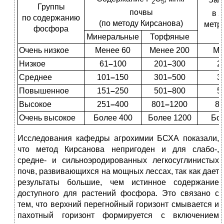
2
5
Группы
почвы
в 2
по содержанию
(по методу Кирсанова)
метр
фосфора
Минеральные
Торфяные
Очень низкое
Менее 60
Менее 200
Ме
Низкое
61
–
100
201
–
300
2
Среднее
101
–
150
301
–
500
3
Повышенное
151
–
250
501
–
800
5
Высокое
251
–
400
801
–
1200
80
Очень высокое
Более 400
Более 1200
Бо
Исследования кафедры агрохимии БСХА показали,
что метод Кирсанова непригоден и для слабо-,
средне- и сильноэродированных легкосуглинистых
почв, развивающихся на мощных лессах, так как дает
результаты большие, чем истинное содержание
доступного для растений фосфора. Это связано с
тем, что верхний перегнойный горизонт смывается и
пахотный горизонт формируется с включением