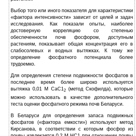
Выбор того или иного показателя для характеристики
«фактора интенсивности» зависит от целей и задач
исследования. Как показали опыты, наиболее
достоверную корреляцию со степенью
обеспеченности почв фосфором, доступным
растениям, показывает общая концентрация его в
слабосолевых и водных вытяжках. К тому же
определение фосфатного потенциала более
трудоемко.
Для определения степени подвижности фосфатов в
последнее время более широко используется
вытяжка 0,01 М СаС1
(метод Скофилда), которые
2
можно использовать в качестве дополнительного
теста оценки фосфатного режима почв Беларуси.
В Беларуси для определения запаса подвижных
фосфатов («фактора емкости») используют метод
Кирсанова, в соответствии с которым фосфор из
почвы извлекается 0,2 М НС1 при отношении почвы