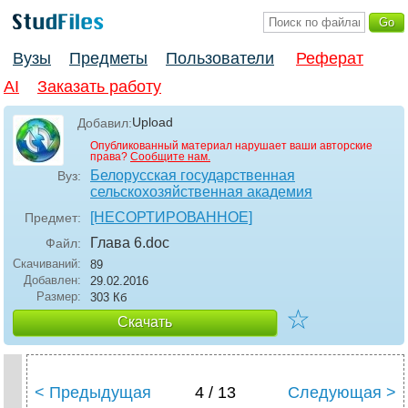
Вузы
Предметы
Пользователи
Реферат
AI
Заказать работу
Upload
Добавил:
Опубликованный материал нарушает ваши авторские
права?
Сообщите нам.
Белорусская государственная
Вуз:
сельскохозяйственная академия
[НЕСОРТИРОВАННОЕ]
Предмет:
Глава 6
.doc
Файл:
Скачиваний:
89
Добавлен:
29.02.2016
Размер:
303 Кб
☆
Скачать
< Предыдущая
4 / 13
Следующая >