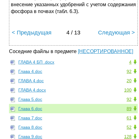
внесение указанных удобрений с учетом содержания
фосфора в почвах (табл. 6.3).
< Предыдущая
4 / 13
Следующая >
Соседние файлы в предмете
[НЕСОРТИРОВАННОЕ]
ГЛАВА 4 БП .docx
4
Глава 4.doc
92
ГЛАВА 4.doc
20
ГЛАВА 4.docx
100
Глава 5.doc
92
Глава 6.doc
89
Глава 7.doc
61
Глава 8.doc
52
Глава 9.doc
128