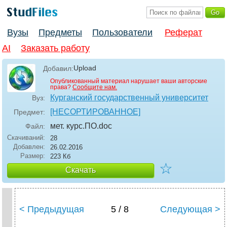
Вузы
Предметы
Пользователи
Реферат
AI
Заказать работу
Upload
Добавил:
Опубликованный материал нарушает ваши авторские
права?
Сообщите нам.
Курганский государственный университет
Вуз:
[НЕСОРТИРОВАННОЕ]
Предмет:
мет. курс.ПО
.doc
Файл:
Скачиваний:
28
Добавлен:
26.02.2016
Размер:
223 Кб
☆
Скачать
< Предыдущая
5 / 8
Следующая >