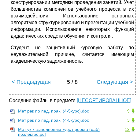
конструировании методики проведения занятий. Учет
большин­ства компонентов учебного процесса в их
взаимодействии. Использование основных
алгоритмов структурирования и презентации учебной
информа­ции. Использование некоторых функций
дидактических средств обучения и контроля.
Студент, не защитивший курсовую работу по
неуважительной причине, считается имеющим
академическую задолженность.
< Предыдущая
5 / 8
Следующая >
Соседние файлы в предмете
[НЕСОРТИРОВАННОЕ]
Мет рек по пед. прак. (4-5курс).doc
9
Мет рек по пед. прак. (4-5курс).doc
3
Мет ук к выполнению курс проекта (раб)
12
поэлектро.pdf