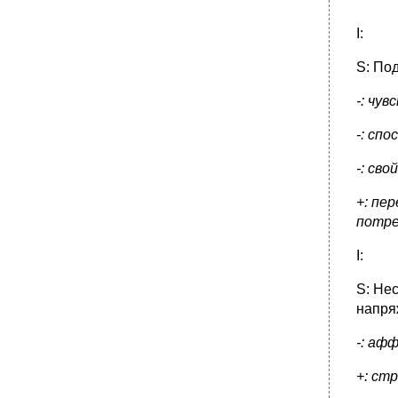
I:
S: По
-: чу
-: сп
-: св
+: пе
потр
I:
S: Не
напря
-: аф
+: ст