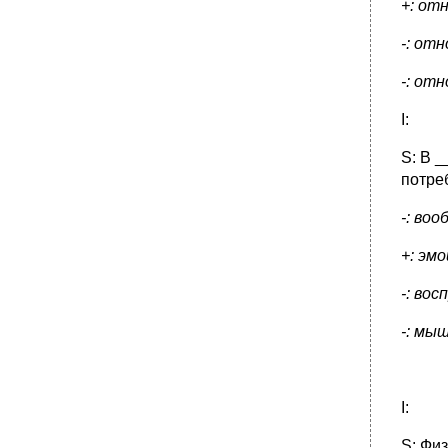
+: от
-: от
-: от
I:
S: В 
потре
-: во
+: эм
-: во
-: мы
I:
S: Фи