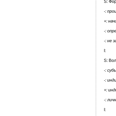
S: Фо
-: пр
+: на
-: оп
-: не
I:
S: Во
-: су
-: ин
+: ин
-: лич
I: