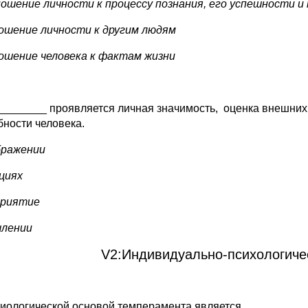
ношение личности к процессу познания, его успешности 
ношение личности к другим людям
ношение человека к фактам жизни
_________ проявляется личная значимость, оценка внешних 
бности человека.
ображении
оциях
сприятие
шлении
V2:Индивидуально-психологиче
зиологической основой темперамента является…