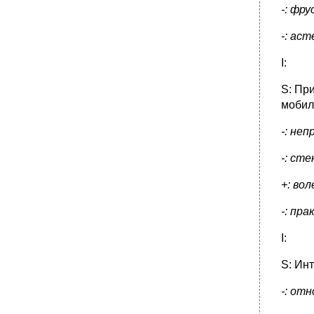
-: фр
-: ас
I:
S: Пр
мобил
-: не
-: ст
+: во
-: пр
I:
S: Ин
-: от