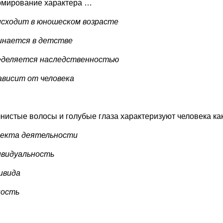
рмирование характера …
оисходит в юношеском возрасте
чинается в детстве
ределяется наследственностью
 зависит от человека
лнистые волосы и голубые глаза характеризуют человека к
бъекта деятельности
дивидуальность
дивида
ность