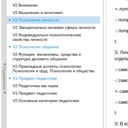
V2:Внимание
+: по
V2:Мышление и интеллект
-: по
•
V2:Психология личности
V2:Эмоционально-волевая сфера личности
-: по
V2:Индивидуально-психологические
свойства личности
I:
•
V2:Психология общения
S: Ли
V2:Функции, механизмы, средства и
отдел
структура делового общения
◄Содержание◄
V2:Прикладные аспекты психологии.
-: са
Психология и труд. Психология и общество
•
V1:Предмет педагогики
-: са
V2:Педагогика как наука
+: са
V1:Предмет педагогики
V2:Основные категории педагогики
-: са
I:
S: В 