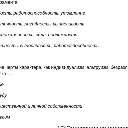
рамента.
абость, работоспособность, утомление
астичность, ригидность, выносливость
авновешенность, сила, подвижность
ертность, выносливость, работоспособность
кие черты характера, как индивидуализм, альтруизм, безраз
ека ….
бе
руду
общественной и личной собственности
ругим
V2:Эмоционально-волева