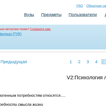
FAQ
Обратная св
Вузы
Предметы
Пользователи
аши авторские права?
Сообщите нам.
(филиал РУК)
 Предыдущая
1
2
3
4
5
V2:Психология 
биогенным потребностям относятся….
требности смысла жизни