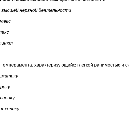
п высшей нервной деятельности
плекс
лекс
стинкт
п темперамента, характеризующийся легкой ранимостью и 
егматику
ерику
гвинику
ланхолику