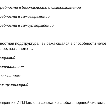
требности в безопасности и самосохранении
требности в самовыражении
требности в самоутверждении
чностная подструктура, выражающаяся в способности челов
ьное, называется…
мооценкой
моотношением
мосознанием
моактуализацией
концепции И.П.Павлова сочетание свойств нервной системы