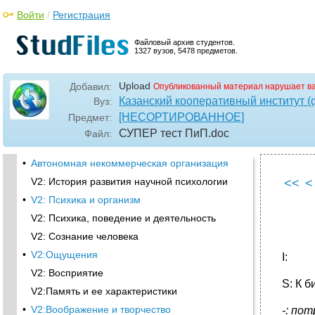
Войти
/
Регистрация
Файловый архив студентов.
1327 вузов, 5478 предметов.
Upload
Добавил:
Опубликованный материал нарушает в
Казанский кооперативный институт 
Вуз:
[НЕСОРТИРОВАННОЕ]
Предмет:
СУПЕР тест ПиП
.doc
Файл:
•
Автономная некоммерческая организация
V2: История развития научной психологии
<<
<
•
V2: Психика и организм
V2: Психика, поведение и деятельность
V2: Сознание человека
•
V2:Ощущения
I:
V2: Восприятие
S: К 
V2:Память и ее характеристики
•
V2:Воображение и творчество
-: по