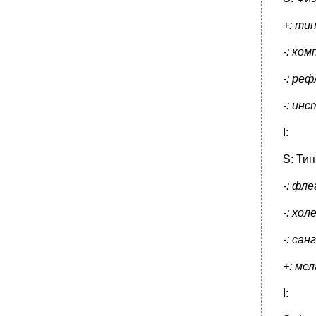
+: ти
-: ком
-: реф
-: ин
I:
S: Ти
-: фл
-: хол
-: сан
+: ме
I: