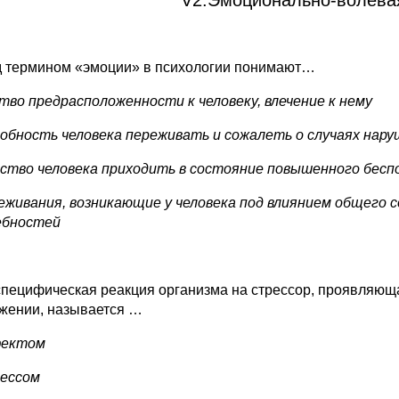
д термином «эмоции» в психологии понимают…
вство предрасположенности к человеку, влечение к нему
особность человека переживать и сожалеть о случаях нар
ойство человека приходить в состояние повышенного бесп
реживания, возникающие у человека под влиянием общего 
ебностей
специфическая реакция организма на стрессор, проявляющ
жении, называется …
фектом
рессом