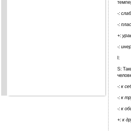
темпе
-: сл
-: пл
+: ур
-: ин
I:
S: Та
челов
-: к се
-: к т
-: к 
+: к д