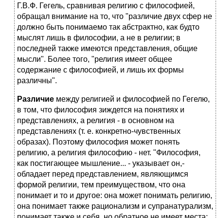
Г.В.Ф. Гегель, сравнивая религию с философией,
обращал внимание на то, что "различие двух сфер не
должно быть понимаемо так абстрактно, как будто
мыслят лишь в философии, а не в религии; в
последней также имеются представления, общие
мысли". Более того, "рели­гия имеет общее
содержание с философией, и лишь их формы
различны".
Различие
между религией и философией по Гегелю,
в том, что философия зиждется на понятиях и
представлениях, а религия - в основном на
представлениях (т. е. конкретно-чувственных
образах). Поэтому философия может понять
религию, а религия философию - нет. "Философия,
как постигающее мышление... - указывает он,-
обладает перед представле­нием, являющимся
формой религии, тем преимуществом, что она
понимает и то и другое: она может понимать религию,
она понимает также рационализм и супранатурализм,
пони­мает также и себя, но обратное не имеет места;