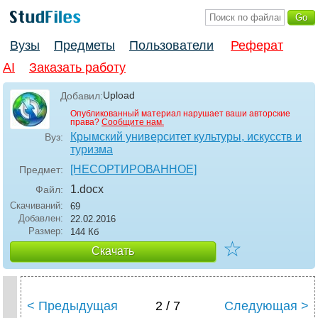
Вузы
Предметы
Пользователи
Реферат
AI
Заказать работу
Upload
Добавил:
Опубликованный материал нарушает ваши авторские
права?
Сообщите нам.
Крымский университет культуры, искусств и
Вуз:
туризма
[НЕСОРТИРОВАННОЕ]
Предмет:
1
.docx
Файл:
Скачиваний:
69
Добавлен:
22.02.2016
Размер:
144 Кб
☆
Скачать
< Предыдущая
2 / 7
Следующая >