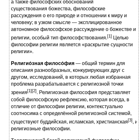
а также философских обоснований
существования божества, философские
рассуждения о его природе и отношении к миру и
человеку; в узком смысле — эксплицированное
автономное философское рассуждение о божестве и
[1]
религии, особый тип философствования.
Целью
философии религии является «раскрытие сущности
религии».
Религио́зная филосо́фия
— общий термин для
описания разнообразных, конкурирующих друг с
другом, исследований, в которых любая избранная
проблема разрабатывается с религиозной точки
[1][2]
зрения
. Религиозная философия представляет
собой философскую рефлексию, которая всегда, в
отличие от философии религии, контекстуально
соотносима с определённой религиозной системой,
[3]
существуют буддийская, исламская, христианская
, и
религиозные философии.