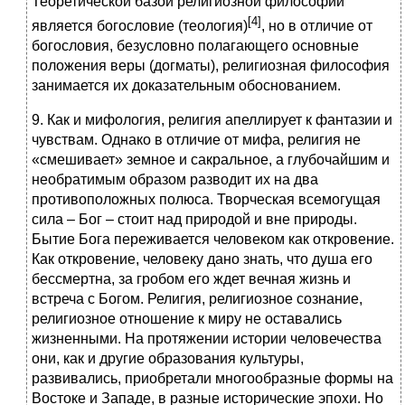
Теоретической базой религиозной философии
[4]
является богословие (теология)
, но в отличие от
богословия, безусловно полагающего основные
положения веры (догматы), религиозная философия
занимается их доказательным обоснованием.
9. Как и мифология, религия апеллирует к фантазии и
чувствам. Однако в отличие от мифа, религия не
«смешивает» земное и сакральное, а глубочайшим и
необратимым образом разводит их на два
противоположных полюса. Творческая всемогущая
сила – Бог – стоит над природой и вне природы.
Бытие Бога переживается человеком как откровение.
Как откровение, человеку дано знать, что душа его
бессмертна, за гробом его ждет вечная жизнь и
встреча с Богом. Религия, религиозное сознание,
религиозное отношение к миру не оставались
жизненными. На протяжении истории человечества
они, как и другие образования культуры,
развивались, приобретали многообразные формы на
Востоке и Западе, в разные исторические эпохи. Но