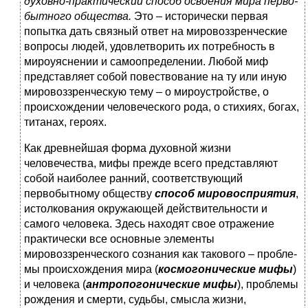
духовно-практический способ освоения мира перво­
бытного общества.
Это – исторически первая
попытка дать связный ответ на мировоззренческие
вопросы людей, удовлет­ворить их потребность в
мироуяснении и самоопределении. Любой миф
представляет собой повествование на ту или иную
миро­воззренческую тему – о мироустройстве, о
происхождении че­ловеческого рода, о стихиях, богах,
титанах, героях.
Как древнейшая форма духовной жизни
человечества, мифы прежде всего представляют
собой наиболее ранний, соответ­ствующий
первобытному обществу
способ мировосприятия
,
ис­толкования окружающей действительности и
самого человека. Здесь находят свое отражение
практически все основные эле­менты
мировоззренческого сознания как такового – пробле­
мы происхождения мира (
космогонические мифы
)
и человека (
антропогонические мифы
), проблемы
рождения и смерти, судь­бы, смысла жизни,