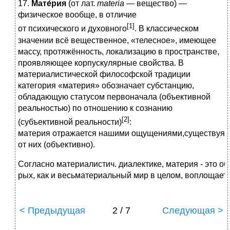
17.
Мате́рия
(от лат.
materia
— вещество) —
физическое вообще, в отличие
[1]
от психического и духовного
. В классическом
значении всё вещественное, «телесное», имеющее
массу, протяжённость, локализацию в пространстве,
проявляющее корпускулярные свойства. В
материалистической философской традиции
категория «материя» обозначает субстанцию,
обладающую статусом первоначала (объективной
реальностью) по отношению к сознанию
[2]
(субъективной реальности)
:
материя отражается нашими ощущениями,существуя 
от них (объективно).
Согласно материалистич. диалектике, материя - это 
рых, как и весьматериальный мир в целом, воплощае
< Предыдущая
2 / 7
Следующая >