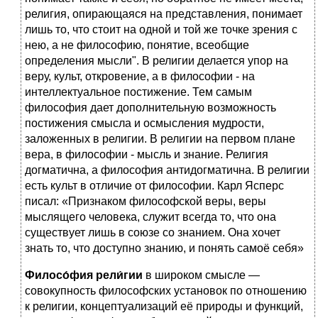
религия, опирающаяся на представления, по­нимает
лишь то, что стоит на одной и той же точке зрения с
нею, а не философию, понятие, всеобщие
определения мысли". В религии делается упор на
веру, культ, откровение, а в фило­софии - на
интеллектуальное постижение. Тем самым
философия дает дополнительную воз­можность
постижения смысла и осмысления мудрости,
заложенных в религии. В религии на первом плане
вера, в философии - мысль и знание. Религия
догматична, а философия антидог­матична. В религии
есть культ в отличие от философии. Карл Ясперс
писал: «Призна­ком философской веры, веры
мыслящего человека, служит всегда то, что она
существует лишь в союзе со знанием. Она хочет
знать то, что доступно знанию, и понять самоё себя»
Филосо́фия рели́гии
в широком смысле —
совокупность философских установок по отношению
к религии, концептуализаций её природы и функций,