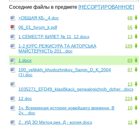
Соседние файлы в предмете
[НЕСОРТИРОВАННОЕ]
+ОБЩАЯ КБ-_4.doc
68
06_01_forum_k.pdf
56
1 СЕМЕСТР. БИЛЕТ № 11, 12.docx
13
1-2 КУРС РЕЖИСУРА ТА АКТОРСЬКА
169
МАЙСТЕРНІСТЬ 201...doc
1.docx
69
100_velikikh_khudozhnikov_Samin_D_K_2004
97
(1).doc
13
1035271_EFD49_klasifikacii_genealogichnih_dzher...docx
12.doc
224
1ч. Всемирная история новейшего времени. В
10
2ч....doc
2.. ИД ЗО Метод.рек. Д - копия.docx
11