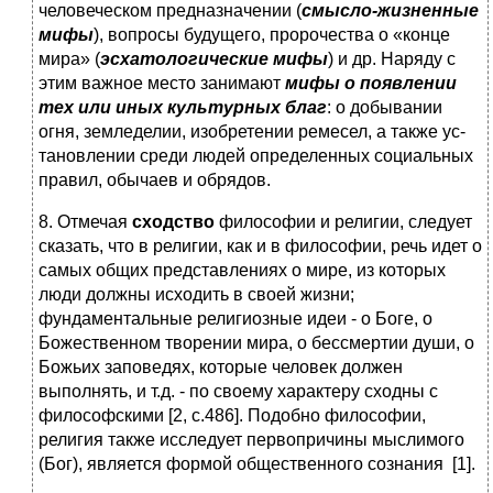
человеческом предназначении (
смысло-жизненные
мифы
), вопросы будущего, пророчества о «конце
мира» (
эсхатологические мифы
) и др. Наряду с
этим важное место занимают
мифы о появлении
тех или иных культурных благ
: о добывании
огня, земледелии, изобретении ремесел, а также ус­
тановлении среди людей определенных социальных
правил, обычаев и обрядов.
8. Отмечая
сходство
философии и религии, следует
сказать, что в религии, как и в филосо­фии, речь идет о
самых общих представлениях о мире, из которых
люди должны исхо­дить в своей жизни;
фундаментальные религиозные идеи - о Боге, о
Божественном творении мира, о бессмертии души, о
Божьих заповедях, которые человек должен
выполнять, и т.д. - по своему характеру сходны с
философскими [2, с.486]. Подобно философии,
религия также исследует первопричины мыслимого
(Бог), является формой общественного сознания [1].