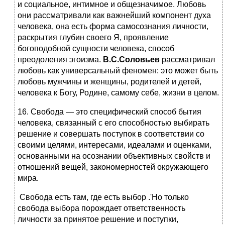
и социальное, интимное и общезначимое. Любовь
они рассматривали как важнейший компонент духа
человека, она есть форма самосознания личности,
раскрытия глубин своего Я, проявление
богоподобной сущности человека, способ
преодоления эгоизма.
В.С.Соловьев
рассматривал
любовь как универсальный феномен: это может быть
любовь мужчины и женщины, родителей и детей,
человека к Богу, Родине, самому себе, жизни в целом.
16. Свобода — это специфический способ бытия
человека, связанный с его способностью выбирать
решение и совер­шать поступок в соответствии со
своими целями, интере­сами, идеалами и оценками,
основанными на осознании объ­ективных свойств и
отношений вещей, закономерностей окружающего
мира.
Свобода есть там, где есть выбор .'Но только
свобода выбо­ра порождает ответственность
личности за принятое решение и поступки,