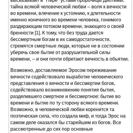
высказывает в "Пире" устами пророчицы Диотимы:
тайна всякой человеческой любви -- воля к вечности
во времени, влечение к устоянию, к длительности
именно конечного во времени человека, гонимого
раздирающим потоком времени, знающего о своей
бренности [1]. К тому, что без труда дается
бессмертным богам в их самодостаточности,
стремятся смертные люди, которые не в состоянии
уберечь свое бытие от разрушительной силы
времени, -- и они почти обретают вечность в объятии.
Возможно, доставляемое Эросом переживание
вечности содействовало выработке человеческого
представления о вечности и бессмертии богов,
содействовало возникновению понятия бытия,
разделившего смертное и бессмертное: бытие во
времени и бытие по ту сторону всякого времени.
Возможно, в человеческой любви коренится та
поэтическая сила, что создала миф, и тогда Эрос на
самом деле оказался бы старейшим из богов. Все
рассмотренные до сих пор основные