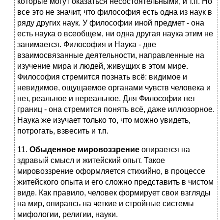
которые могут оказаться несостоятельными, и т.п. Но
все это не значит, что философия есть одна из наук в
ряду других наук. У философии иной предмет - она
есть наука о всеобщем, ни одна другая наука этим не
занимается. Философия и Наука - две
взаимосвязанные деятельности, направ­ленные на
изучение мира и людей, живущих в этом мире.
Философия стремится по­знать всё: видимое и
невидимое, ощущаемое органами чувств человека и
нет, реальное и нере­альное. Для Философии нет
границ - она стремится понять всё, даже иллюзорное.
Наука же изучает только то, что можно увидеть,
потрогать, взвесить и т.п.
11.
Обыденное мировоззрение
опирается на
здравый смысл и житейский опыт. Такое
мировоззрение оформляется стихийно, в процессе
житейского опыта и его сложно представить в чистом
виде. Как правило, человек формирует свои взгляды
на мир, опираясь на четкие и стройные системы
мифологии, религии, науки.