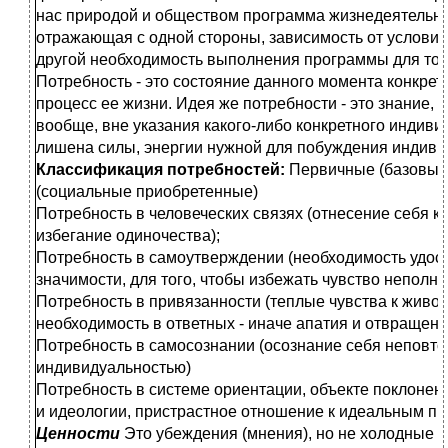
нас природой и обществом программа жизнедеятельно
отражающая с одной стороны, зависимость от условий
другой необходимость выполнения программы для того
Потребность - это состояние данного момента конкрет
процесс ее жизни. Идея же потребности - это знание,
вообще, вне указания какого-либо конкретного индиви
лишена силы, энергии нужной для побуждения индивид
Классификация потребностей:
Первичные (базовые
(социальные приобретенные)
Потребность в человеческих связях (отнесение себя к г
избегание одиночества);
Потребность в самоутверждении (необходимость удос
значимости, для того, чтобы избежать чувство неполн
Потребность в привязанности (теплые чувства к живо
необходимость в ответных - иначе апатия и отвращени
Потребность в самосознании (осознание себя неповт
индивидуальностью)
Потребность в системе ориентации, объекте поклонени
и идеологии, пристрастное отношение к идеальным пр
Ценности
Это убеждения (мнения), но не холодные 