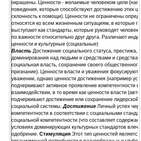
окрашены. Ценности - желаемые человеком цели (напр
поведения, которые способствуют достижению этих це
склонность к помощи). Ценности не ограничены опре
относятся ко всем жизненным ситуациям, в которые п
выступают как стандарты, которые руководят человек
по важности относительно друг друга. Различают инд
ценности и культурные (социальные)
Власть
Достижение социального статуса, престижа, 
доминирования над людьми и средствами и средствами 
социальная власть, сохранение своего общественног
признание). Ценности власти и уважения фокусируют
уважении, однако ценности достижения (например ус
подчеркивают активное проявление компетентности в
взаимодействии, в то время как ценности власти (автор
подчеркивают достижение или сохранение лидерской 
социальной системы.
Достижение
Личный успех чер
компетентности в соответствии с социальными станд
социальной компетентности (что составляет содержани
условиях доминирующих культурных стандартов влече
одобрение.
Стимуляция
Этот тип ценностей являетс
организменной потребности в разнообразных и глубо