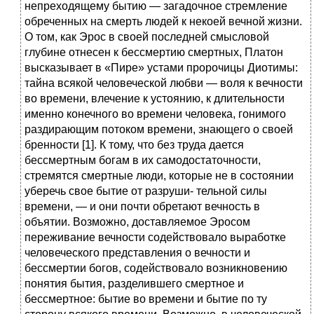
непреходящему бытию — загадочное стремление
обреченных на смерть людей к некоей вечной жизни.
О том, как Эрос в своей последней смысловой
глубине отнесен к бессмертию смертных, Платон
высказывает в «Пире» устами пророчицы Диотимы:
тайна всякой человеческой любви — воля к вечности
во времени, влечение к устоянию, к длительности
именно конечного во времени человека, гонимого
раздирающим потоком времени, знающего о своей
бренности [1]. К тому, что без труда дается
бессмертным богам в их самодостаточности,
стремятся смертные люди, которые не в состоянии
уберечь свое бытие от разруши- тельной силы
времени, — и они почти обретают вечность в
объятии. Возможно, доставляемое Эросом
переживание вечности содействовало выработке
человеческого представления о вечности и
бессмертии богов, содействовало возникновению
понятия бытия, разделившего смертное и
бессмертное: бытие во времени и бытие по ту