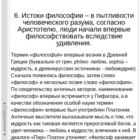
6. Истоки философии – в пытливости
человеческого разума, согласно
Аристотелю, люди начали впервые
философствовать вследствие
удивления.
Термин
«философия»
впервые возник в Древней
Греции (буквально от греч. phileo- люблю, sophia –
мудрость, в древнерусских источниках - любомудрие).
Сначала появились философы, затем слово
«философ» и несколько позже слово «философия».
По свидетельству античных авторов, наименование
«философ» впервые встречается у Пифагора, а в
качестве обозначения особой науки термин
►Содержание►
«философия» впервые был употреблен Платоном.
Античные мыслители высказывали мысль о том, что
мудрость как таковая является прерогативой богов, а
удел человека – любовь к мудрости, влечение к ней. В
диалоге «Пир» Платон уточняет: «Философ занимает