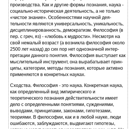
производства. Как и другие формы познания, наука -
соци­ально-историческая деятельность, а не только
«чистое знание». Особенностями научной дея­
тельности являются универсальность, уникальность,
дисциплинированность, демо­кратизм. Философия (в
пер. с греч, яз) - «любовь к мудрости». Несмотря на
свой нема­лый возраст (а возникла философия около
2500 лет назад) до сих пор нет однозначной интер­
претации дан­ного понятия. Философия выступает как
мыслительный инструмент, она выраба­тывает прин­
ципы, категории, методы познания, которые активно
применяются в кон­кретных науках.
Сходства. Философия - это наука. Конкретная наука,
как определенный вид эмпири­че­ского и
теоретического познания действительности имеет
дело с определенными поня­тиями, суждениями,
выводами, принципами, законами, гипотезами,
теориями. В филосо­фии, как и в любой науке, люди
ошибаются, заблуждаются, выдвигают гипотезы,