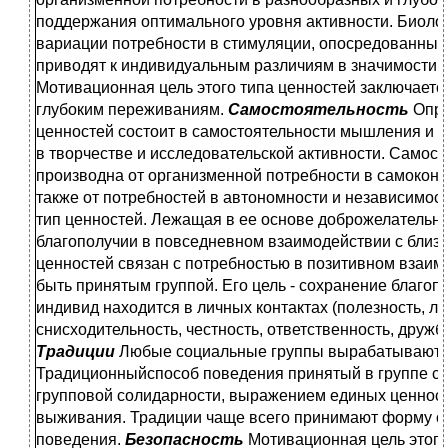
поддержания оптимального уровня активности. Биоло
вариации потребности в стимуляции, опосредованны
приводят к индивидуальным различиям в значимости э
Мотивационная цель этого типа ценностей заключается
глубоким переживаниям.
Самостоятельность
Опре
ценностей состоит в самостоятельности мышления и 
в творчестве и исследовательской активности. Самост
производна от организменной потребности в самоконт
также от потребностей в автономности и независимос
тип ценностей. Лежащая в ее основе доброжелательн
благополучии в повседневном взаимодействии с близк
ценностей связан с потребностью в позитивном взаим
быть принятым группой. Его цель - сохранение благоп
индивид находится в личных контактах (полезность, ло
снисходительность, честность, ответственность, дружб
Традиции
Любые социальные группы вырабатывают с
Традиционныйспособ поведения принятый в группе с
групповой солидарности, выражением единых ценност
выживания. Традиции чаще всего принимают форму о
поведения.
Безопасность
Мотивационная цель этого 