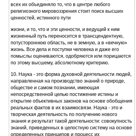
всех их объединяло то, что в центре любого
религиозного мировоззрения стоит поиск высших
ценностей, истинного пути
жизни, и то, что и эти ценности, и ведущий к ним
жизненный путь переносится в трансцендентную,
потустороннюю область, не в земную, а в «вечную»
жизнь. Все дела и поступки человека и даже его
помыслы оцениваются, одобряются или порицаются
по этому высшему, абсолютному критерию.
10. Наука - это форма духовной деятельности людей,
направленная на производство зна­ний о природе,
обществе и самом познании, имеющая
непосредственной целью по­стижение истины и
открытие объективных законов на основе обобщения
реальных фактов в их взаимо­связи. Наука - это и
творческая деятельность по получению нового
знания и резуль­тат такой деятельности: совокупность
знаний, приведенных в целостную систему на основе
определен­ных принципов и процесс их