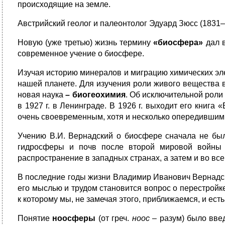
происходящие на земле.
Австрийский геолог и палеонтолог Эдуард Зюсс (1831
Новую (уже третью) жизнь термину
«биосфера»
дал в
современное учение о биосфере.
Изучая историю минералов и миграцию химических эле
нашей планете. Для изучения роли живого вещества 
новая наука
–
биогеохимия
. Об исключительной роли
в 1927 г. в Ленинграде. В 1926 г. выходит его книг
очень своевременным, хотя и несколько опередившим
Учению В.И. Вернадский о биосфере сначала не был
гидросферы и почв после второй мировой войны з
распространение в западных странах, а затем и во вс
В последние годы жизни Владимир Иванович Вернадски
его мыслью и трудом становится вопрос о перестройк
к которому мы, не замечая этого, приближаемся, и ест
Понятие
ноосферы
(от греч.
ноос
– разум) было вве