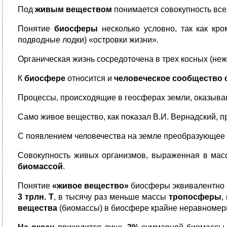
Под
живым веществом
понимается совокупность все
Понятие
биосферы
несколько условно, так как кр
подводные лодки) «островки жизни».
Органическая жизнь сосредоточена в трех косных (не
К
биосфере
относится и
человеческое сообщество с
Процессы, происходящие в геосферах земли, оказываю
Само живое вещество, как показал В.И. Вернадский, 
С появлением человечества на земле преобразующее
Совокупность живых организмов, выраженная в масс
биомассой
.
Понятие
«живое вещество»
биосферы эквивалентно 
3 трлн. Т
, в тысячу раз меньше массы
тропосферы
,
вещества
(биомассы) в биосфере крайне неравномер