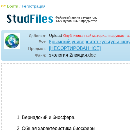
Войти
/
Регистрация
Файловый архив студентов.
1327 вузов, 5478 предметов.
Upload
Добавил:
Опубликованный материал нарушает в
Крымский университет культуры, иску
Вуз:
[НЕСОРТИРОВАННОЕ]
Предмет:
экология 2лекция
.doc
Файл:
Вернадский и биосфера.
Общая характеристика биосферы.