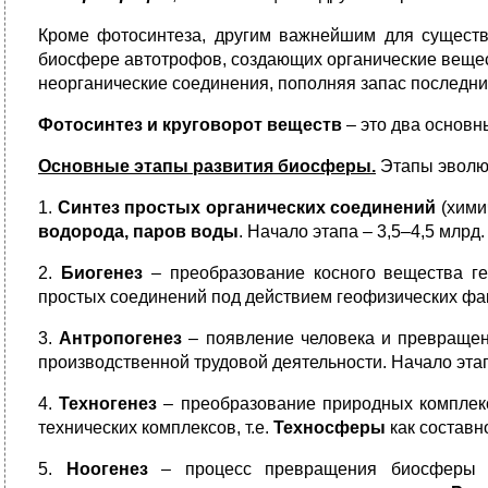
Кроме фотосинтеза, другим важнейшим для сущест
биосфере автотрофов, создающих органические вещест
неорганические соединения, пополняя запас последни
Фотосинтез и круговорот веществ
– это два основ
Основные этапы развития биосферы.
Этапы эвол
1.
Синтез простых органических соединений
(хими
водорода, паров воды
. Начало этапа – 3,5–4,5 млрд. 
2.
Биогенез
– преобразование косного вещества г
простых соединений под действием геофизических факто
3.
Антропогенез
– появление человека и превращен
производственной трудовой деятельности. Начало этапа
4.
Техногенез
– преобразование природных комплекс
технических комплексов, т.е.
Техносферы
как составн
5.
Ноогенез
– процесс превращения биосферы в 