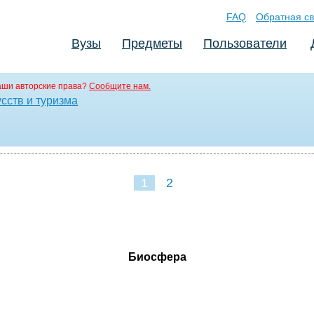
FAQ
Обратная св
Вузы
Предметы
Пользователи
аши авторские права?
Сообщите нам.
сств и туризма
1
2
Биосфера