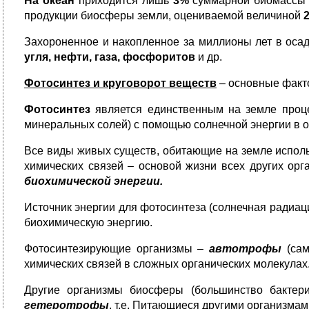
На океан
приходится лишь
3%
суммарной биомассы з
продукции биосферы земли, оцениваемой величиной
Захороненное и накопленное за миллионы лет в оса
угля, нефти, газа, фосфоритов
и др.
Фотосинтез и круговорот веществ
– основные факт
Фотосинтез
является единственным на земле процес
минеральных солей) с помощью солнечной энергии в 
Все виды живых существ, обитающие на земле исполь
химических связей – основой жизни всех других ор
биохимической энергии.
Источник энергии для фотосинтеза (солнечная радиац
биохимическую энергию.
Фотосинтезирующие организмы –
автотрофы
(са
химических связей в сложных органических молекулах
Другие организмы биосферы (большинство бактери
гетеротрофы
, т.е. Питающиеся другими организмам