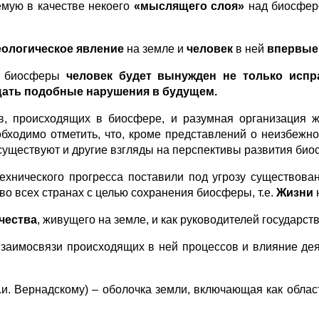
емую в качестве некоего
«мыслящего слоя»
над биосферо
еологическое явление
на земле и
человек
в ней
впервые 
ии биосферы
человек будет вынужден не только испр
щать подобные нарушения в будущем.
в, происходящих в биосфере, и разумная организация ж
бходимо отметить, что, кроме представлений о неизбежн
 существуют и другие взгляды на перспективы развития би
хнического прогресса поставили под угрозу существован
о всех странах с целью сохранения биосферы, т.е.
Жизни
чества
, живущего на земле, и как руководителей государств
заимосвязи происходящих в ней процессов и влияние дея
.и. Вернадскому) – оболочка земли, включающая как обла