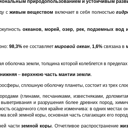
циональным природопользованием и устойчивым разви
ду с
живым веществом
включает в себя полностью
гидр
окупность
океанов, морей, озер, рек, подземных вод 
рно:
98,3%
ее составляет
мировой океан
,
1,6%
связана в
ая оболочка земли, толщина которой колеблется в предела
нижняя
–
верхнюю часть мантии земли
.
росферы, сплошную оболочку планеты, состоит из трех сло
одами (глинами, песчаниками, известняками, доломитам
 выветривания и разрушения более древних пород, химич
ость осадочного слоя крайне изменчива: в одних местах о
ма всей земной коры, основная часть слагающих его поро
ней части
земной коры
. Отчетливое распространение
жи