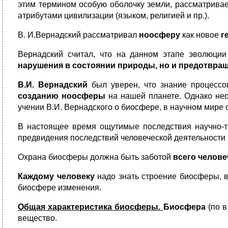
этим термином особую оболочку земли, рассматрива
атрибутами цивилизации (языком, религией и пр.).
В. И.Вернадский рассматривал
ноосферу
как новое
г
Вернадский считал, что на данном этапе эволюц
нарушения в состоянии природы, но и предотвра
В.И. Вернадский
был уверен, что знание процессо
созданию ноосферы
на нашей планете. Однако нео
учении В.И. Вернадского о биосфере, в научном мире
В настоящее время ощутимые последствия научно-те
предвидения последствий человеческой деятельности в
Охрана биосферы должна быть заботой
всего челове
Каждому человеку
надо знать строение биосферы, в
биосфере изменения.
Общая характеристика биосферы.
Биосфера
(по в
вещество.