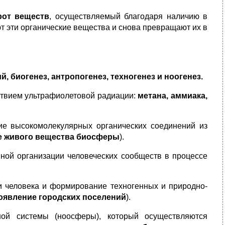
рот веществ
, осуществляемый благодаря наличию в
т эти органические вещества и снова превращают их в
ий
,
биогенез, антропогенез
,
техногенез и ноогенез
.
ствием ультрафиолетовой радиации:
метана, аммиака,
е высокомолекулярных органических соединений из
е живого вещества биосферы
).
ной организации человеческих сообществ в процессе
 человека и формирование техногенных и природно-
оявление городских поселений
).
й системы (ноосферы), который осуществляются