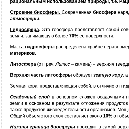
рациональным использованием природы, т.е. Ра
Строение биосферы.
Современная
биосфера
наря
атмосферы
.
Гидросфера
.
Эта геосфера представляет собой сов
земли, занимающую более
70%
ее поверхности.
Масса
гидросферы
распределена крайне неравноме
материков
.
Литосфера
(от греч.
Литос
– камень) – верхняя тверд
Верхняя часть литосферы
образует
земную кору
, а
Земная кора, представляющая собой, в отличие от гид
Осадочный слой
в основном сложен осадочными пор
земли в основном в результате отложения продуктов
также продуктов жизнедеятельности организмов. Мощн
Общий объем этого слоя составляет около
10%
от объе
Нижняя граница биосферы
проходит в самой верх