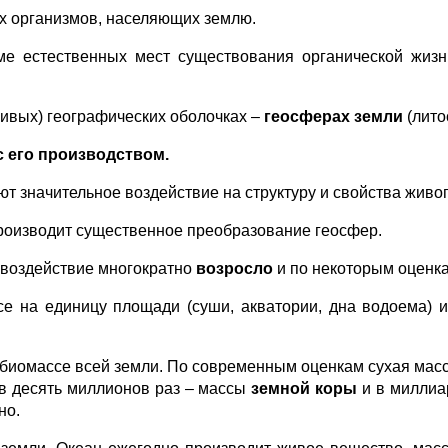
х организмов, населяющих землю.
оме естественных мест существования органической жизн
живых) географических оболочках –
геосферах земли
(лито
 его производством.
т значительное воздействие на структуру и свойства жив
производит существенное преобразование геосфер.
 воздействие многократно
возросло
и по некоторым оценк
е на единицу площади (суши, акватории, дна водоема) ил
биомассе всей земли. По современным оценкам сухая мас
 в десять миллионов раз – массы
земной коры
и в миллиа
но.