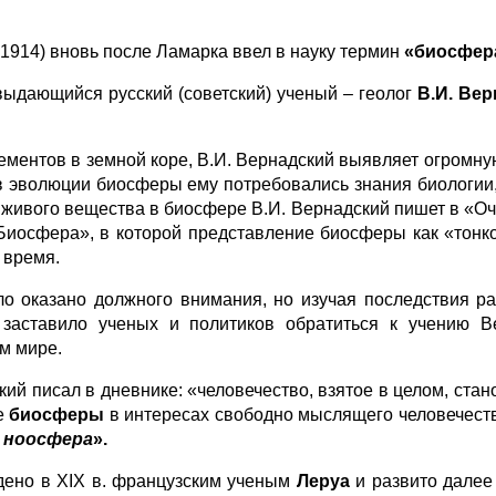
–1914) вновь после Ламарка ввел в науку термин
«биосфер
ыдающийся русский (советский) ученый – геолог
В
.И. Ве
ментов в земной коре, В.И. Вернадский выявляет огромну
в эволюции биосферы ему потребовались знания биологии,
 живого вещества в биосфере В.И. Вернадский пишет в «Оч
а «Биосфера», в которой представление биосферы как «тон
 время.
о оказано должного внимания, но изучая последствия ра
аставило ученых и политиков обратиться к учению В
ем мире.
й писал в дневнике: «человечество, взятое в целом, стан
е
биосферы
в интересах свободно мыслящего человечеств
ь
ноосфера
».
дено в XIX в. французским ученым
Леруа
и развито дале