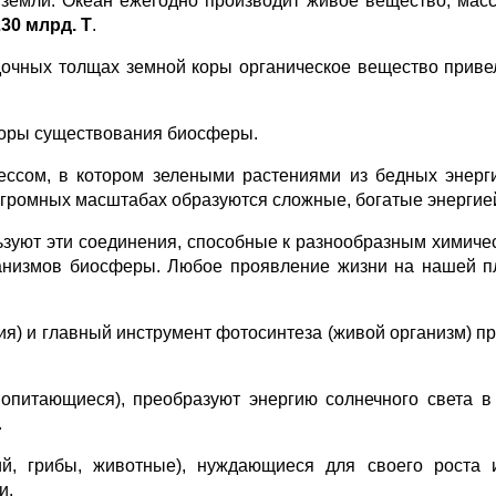
емли. Океан ежегодно производит живое вещество, масс
230 млрд. Т
.
дочных толщах земной коры органическое вещество прив
оры существования биосферы.
сом, в котором зелеными растениями из бедных энергие
огромных масштабах образуются сложные, богатые энергие
зуют эти соединения, способные к разнообразным химиче
ганизмов биосферы. Любое проявление жизни на нашей п
ия) и главный инструмент фотосинтеза (живой организм) пр
мопитающиеся), преобразуют энергию солнечного света в
.
й, грибы, животные), нуждающиеся для своего роста и
и.