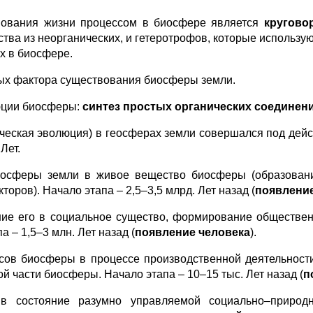
вования жизни процессом в биосфере является
кругово
ва из неорганических, и гетеротрофов, которые использую
х в биосфере.
ных фактора существования биосферы земли.
юции биосферы:
синтез простых органических соединен
ческая эволюция) в геосферах земли совершался под дей
Лет.
еосферы земли в живое вещество биосферы (образовани
ров). Начало этапа – 2,5–3,5 млрд. Лет назад (
появлени
ие его в социальное существо, формирование обществен
 – 1,5–3 млн. Лет назад (
появление человека
).
ов биосферы в процессе производственной деятельности
ой части биосферы. Начало этапа – 10–15 тыс. Лет назад (
п
состояние разумно управляемой социально–природно