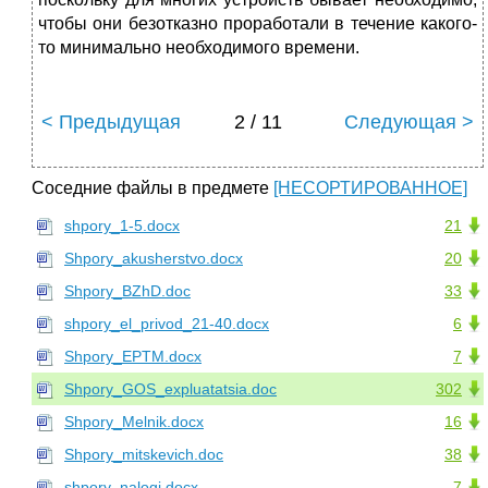
чтобы они безотказно проработали в течение какого-
то минимально не­обходимого времени.
< Предыдущая
2 / 11
Следующая >
Соседние файлы в предмете
[НЕСОРТИРОВАННОЕ]
shpory_1-5.docx
21
Shpory_akusherstvo.docx
20
Shpory_BZhD.doc
33
shpory_el_privod_21-40.docx
6
Shpory_EPTM.docx
7
Shpory_GOS_expluatatsia.doc
302
Shpory_Melnik.docx
16
Shpory_mitskevich.doc
38
shpory_nalogi.docx
7