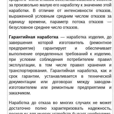
за произвольно малую его наработку к значению этой
наработки. В отличие от интенсивности отказов,
выраженной условным средним числом отказов за
единицу времени, параметр потока отка­зов —
безусловное среднее число отказов.
Гарантийная наработка
— наработка изделия, до
завер­шения которой изготовитель (ремонтное
предприятие) гаран­тирует и обеспечивает
выполнение определенных требований к изделию,
при условии соблюдения потребителем правил
эксплуатации, в том числе правил хранения и
транспорти­рования. Гарантийная наработка, как и
срок гарантии, устанавливается в технической
документации или догово­рах между заводом-
изготовителем или ремонтным предприятием и
заказчиком.
Наработка до отказа во многих случаях не может
достаточно полно характеризовать надежность,
поскольку для многих устройств бывает необходимо,