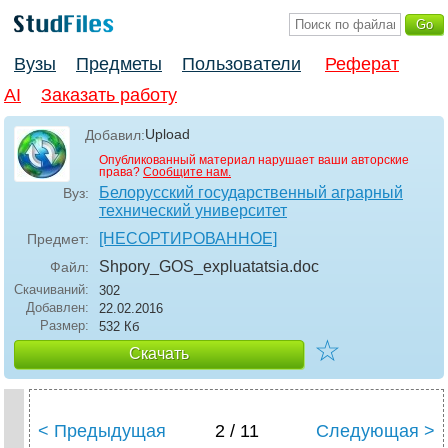
Вузы
Предметы
Пользователи
Реферат
AI
Заказать работу
Upload
Добавил:
Опубликованный материал нарушает ваши авторские
права?
Сообщите нам.
Белорусский государственный аграрный
Вуз:
технический университет
[НЕСОРТИРОВАННОЕ]
Предмет:
Shpory_GOS_expluatatsia
.doc
Файл:
Скачиваний:
302
Добавлен:
22.02.2016
Размер:
532 Кб
☆
Скачать
< Предыдущая
2 / 11
Следующая >