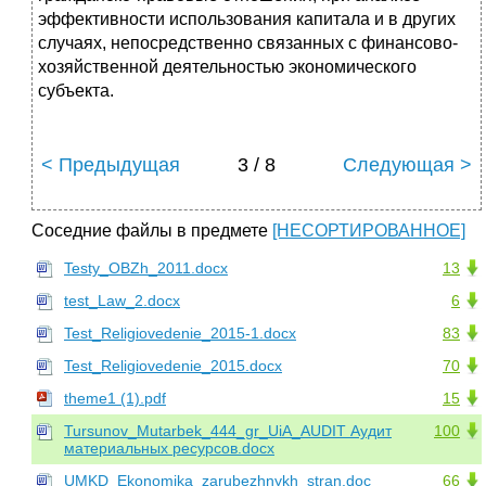
эффективности использования капитала и в других
случаях, непосредственно связанных с финансово-
хозяйственной деятельностью экономического
субъекта.
< Предыдущая
3 / 8
Следующая >
Соседние файлы в предмете
[НЕСОРТИРОВАННОЕ]
Testy_OBZh_2011.docx
13
test_Law_2.docx
6
Test_Religiovedenie_2015-1.docx
83
Test_Religiovedenie_2015.docx
70
theme1 (1).pdf
15
Tursunov_Mutarbek_444_gr_UiA_AUDIT Аудит
100
материальных ресурсов.docx
UMKD_Ekonomika_zarubezhnykh_stran.doc
66