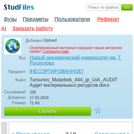
Вузы
Предметы
Пользователи
Реферат
AI
Заказать работу
Upload
Добавил:
Опубликованный материал нарушает ваши авторские
права?
Сообщите нам.
Новый экономический университет им. Т.
Вуз:
Рыскулова
[НЕСОРТИРОВАННОЕ]
Предмет:
Tursunov_Mutarbek_444_gr_UiA_AUDIT
Файл:
Аудит материальных ресурсов
.docx
Скачиваний:
100
Добавлен:
17.02.2016
Размер:
71 Кб
☆
Скачать