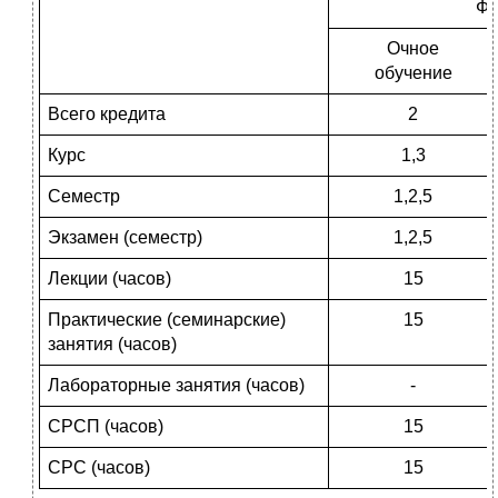
Фо
Очное
обучение
Всего кредита
2
Курс
1,3
Семестр
1,2,5
Экзамен (семестр)
1,2,5
Лекции (часов)
15
Практические (семинарские)
15
занятия (часов)
Лабораторные занятия (часов)
-
СРСП (часов)
15
СРС (часов)
15