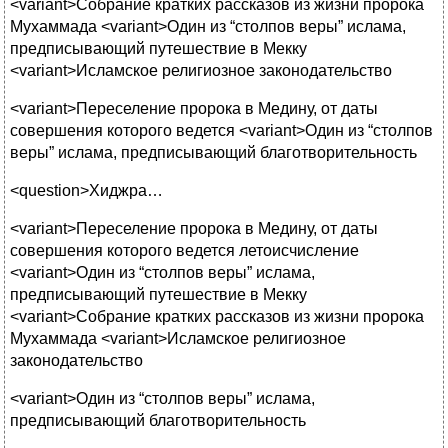
<variant>Собрание кратких рассказов из жизни пророка
Мухаммада <variant>Один из “столпов веры” ислама,
предписывающий путешествие в Мекку
<variant>Исламское религиозное законодательство
<variant>Переселение пророка в Медину, от даты
совершения которого ведется <variant>Один из “столпов
веры” ислама, предписывающий благотворительность
<question>Хиджра…
<variant>Переселение пророка в Медину, от даты
совершения которого ведется летоисчисление
<variant>Один из “столпов веры” ислама,
предписывающий путешествие в Мекку
<variant>Собрание кратких рассказов из жизни пророка
Мухаммада <variant>Исламское религиозное
законодательство
<variant>Один из “столпов веры” ислама,
предписывающий благотворительность