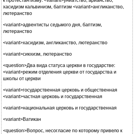
к протестантизму: <variant>униатство, арианство,
хасидизм кальвинизм, баптизм <variant>англиканство,
лютеранство
<variant>адвентисты седьмого дня, баптизм,
лютеранство
<variant>хасидизм, англиканство, лютеранство
<variant>сикхизм, лютеранство
<question>Два вида статуса церкви в государстве:
<variant>режим отделения церкви от государства и
школы от церкви
<variant>государственная церковь и общественная
<variant>частная церковь и государственная
<variant>национальная церковь и государственная
<variant>Ватикан
<question>Вопрос, несогласие по которому привело к