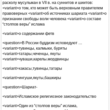
расколу мусульман в VII в. на суннитов и шиитов:
<variant>о том, кто может быть верховным правителем
правоверных <variant>об источниках шариата <variant>о
признании свободы воли человека <variant>о составе
“столпов веры” ислама
<variant>о содержании фетв
<question>В России буддизм исповедуют …
<variant>тувинцы, калмыки, буряты
<variant>татары,чеченцы, якуты
<variant>чуваши,карелы.мордвинцы
<variant>хакасы,тувинцы,татары
<variant>ингуши,якуты,башкиры
<question>Шариат-
<variant>Исламское религиозное законодательство
<variant>Один из “столпов веры” ислама,