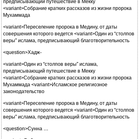
предписывающий путешествие в Мекку
<variant>Собрание кратких рассказов из жизни пророка
Мухаммада
<variant>Переселение пророка в Медину, от даты
совершения которого ведется <variant>Один из “столпов
веры” ислама, предписывающий благотворительность
<question>Хадж-
<variant>Один из “столпов веры” ислама,
предписывающий путешествие в Мекку
<variant>Собрание кратких рассказов из жизни пророка
Мухаммада <variant>Исламское религиозное
законодательство
<variant>Переселение пророка в Медину, от даты
совершения которого ведется <variant>Один из “столпов
веры” ислама, предписывающий благотворительность
<question>Сунна …