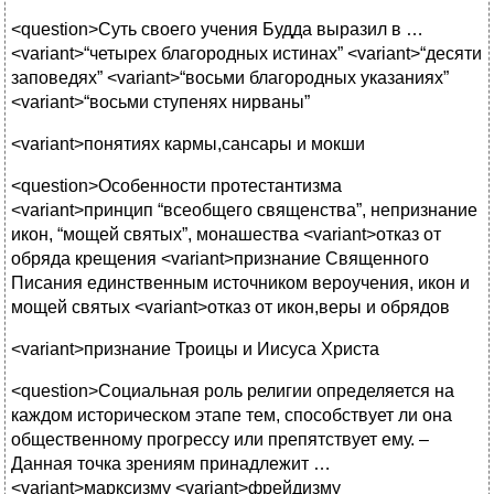
<question>Суть своего учения Будда выразил в …
<variant>“четырех благородных истинах” <variant>“десяти
заповедях” <variant>“восьми благородных указаниях”
<variant>“восьми ступенях нирваны”
<variant>понятиях кармы,сансары и мокши
<question>Особенности протестантизма
<variant>принцип “всеобщего священства”, непризнание
икон, “мощей святых”, монашества <variant>отказ от
обряда крещения <variant>признание Священного
Писания единственным источником вероучения, икон и
мощей святых
<variant>отказ от икон,веры и обрядов
<variant>признание Троицы и Иисуса Христа
<question>Социальная роль религии определяется на
каждом историческом этапе тем, способствует ли она
общественному прогрессу или препятствует ему. –
Данная точка зрениям принадлежит …
<variant>марксизму <variant>фрейдизму