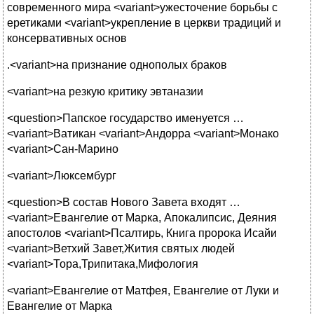
современного мира <variant>ужесточение борьбы с
еретиками <variant>укрепление в церкви традиций и
консервативных основ
.<variant>на признание однополых браков
<variant>на резкую критику эвтаназии
<question>Папское государство именуется …
<variant>Ватикан <variant>Андорра <variant>Монако
<variant>Сан-Марино
<variant>Люксембург
<question>В состав Нового Завета входят …
<variant>Евангелие от Марка, Апокалипсис, Деяния
апостолов <variant>Псалтирь, Книга пророка Исайи
<variant>Ветхий Завет,Жития святых людей
<variant>Тора,Трипитака,Мифология
<variant>Евангелие от Матфея, Евангелие от Луки и
Евангелие от Марка