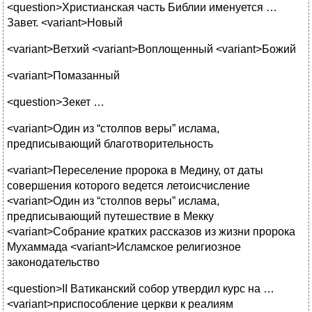
<question>Христианская часть Библии именуется …
Завет. <variant>Новый
<variant>Ветхий <variant>Воплощенный <variant>Божий
<variant>Помазанный
<question>Зекет …
<variant>Один из “столпов веры” ислама,
предписывающий благотворительность
<variant>Переселение пророка в Медину, от даты
совершения которого ведется летоисчисление
<variant>Один из “столпов веры” ислама,
предписывающий путешествие в Мекку
<variant>Собрание кратких рассказов из жизни пророка
Мухаммада <variant>Исламское религиозное
законодательство
<question>II Ватиканский собор утвердил курс на …
<variant>приспособление церкви к реалиям