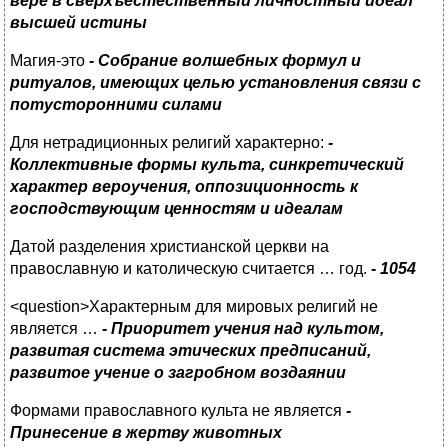
вере в сверхъестественный личностный идеал
высшей истины
Магия-это
- Собрание волшебных формул и
ритуалов, имеющих целью установления связи с
потусторонними силами
Для нетрадиционных религий характерно:
-
Коллективные формы культа, синкретический
характер вероучения, оппозиционность к
господствующим ценностям и идеалам
Датой разделения христианской церкви на
православную и католическую считается … год.
-
1
054
<question>Характерным для мировых религий не
является …
-
Приоритет учения над культом,
развитая система этических предписаний,
развитое учение о загробном воздаянии
Формами православного культа не является
-
Принесение в жертву животных