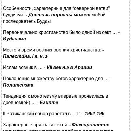
Особенности, характерные для “северной ветви”
буддизма:
- Достичь нирваны может
любой
последователь Будды
Первоначально христианство было одной из сект …
-
Иудаизма
Место и время возникновения христианства:
-
Палестина, I в. н.
э
Ислам возник в …
- VII век н.э в Аравии
Поклонение множеству богов характерно для …
-
Политеизма
Тенденция к монотеизму впервые проявилась в
древнем(ей) …
- Египте
II Ватиканский собор работал в …гг.
-
1
962-
1
96
Характерные признаки секты:
- Фиксированное