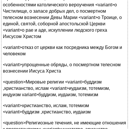
особенностями католического вероучения <variant>о
Чистилище, о запасе добрых дел, о посмертном
телесном вознесении Девы Марии <variant>о Троице, о
единой, святой, соборной апостольской Церкви
<variant>о рае и аде, искуплении людского греха
Иисусом Христом
<variant>отказ от церкви как посредника между Богом и
человеком
<variant>упрощенные обряды, о посмертном телесном
вознесении Иисуса Христа
<question>Мировые религии <variant>буддизм
,христианство, ислам <variant>иудаизм, тотемизм,
индуизм variant>буддизм,
иудаизм, тотемизм
<variant>христианство, ислам,
тотемизм
<variant>буддизм ,христианство, иудаизм
<question>Религиозные течения, не имеющие отношения