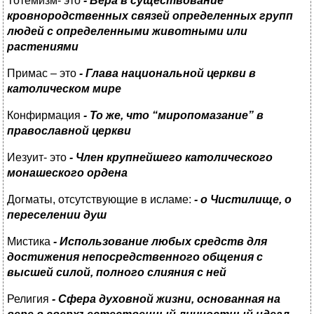
Тотемизм- это
- Вера в существование
кровнородственных связей определенных групп
людей с определенными животными или
растениями
Примас – это
- Глава национальной церкви в
католическом мире
Конфирмация
- То же, что “миропомазание” в
православной церкви
Иезуит- это
- Член крупнейшего католического
монашеского ордена
Догматы, отсутствующие в исламе:
-
о Чистилище, о
переселении душ
Мистика
- Использование любых средств для
достижения непосредственного общения с
высшей силой, полного слияния с ней
Религия
- Сфера духовной жизни, основанная на