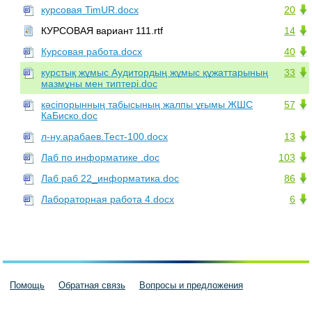
курсовая TimUR.docx
20
КУРСОВАЯ вариант 111.rtf
14
Курсовая работа.docx
40
курстық жұмыс Аудитордың жұмыс құжаттарының
33
мазмұны мен типтері.doc
кәсіпорынның табысының жалпы ұғымы ЖШС
57
КаБиско.doc
л-ну.арабаев.Тест-100.docx
13
Лаб по информатике .doc
103
Лаб раб 22_информатика.doc
86
Лабораторная работа 4.docx
6
Помощь
Обратная связь
Вопросы и предложения