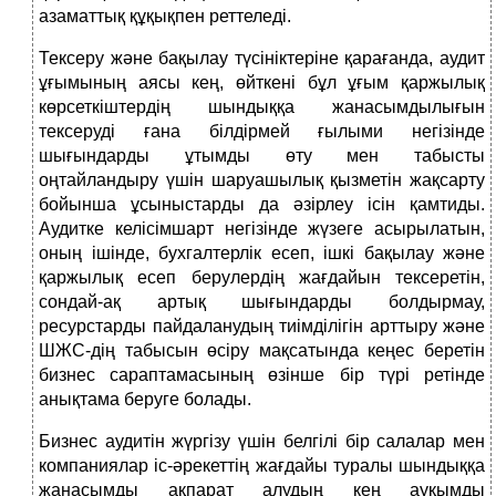
азаматтық құқықпен реттеледі.
Тексеру және бақылау түсініктеріне қарағанда, аудит
ұғымының аясы кең, өйткені бұл ұғым қаржылық
көрсеткіштердің шындыққа жанасымдылығын
тексеруді ғана білдірмей ғылыми негізінде
шығындарды ұтымды өту мен табысты
оңтайландыру үшін шаруашылық қызметін жақсарту
бойынша ұсыныстарды да әзірлеу ісін қамтиды.
Аудитке келісімшарт негізінде жүзеге асырылатын,
оның ішінде, бухгалтерлік есеп, ішкі бақылау және
қаржылық есеп берулердің жағдайын тексеретін,
сондай-ақ артық шығындарды болдырмау,
ресурстарды пайдаланудың тиімділігін арттыру және
ШЖС-дің табысын өсіру мақсатында кеңес беретін
бизнес сараптамасының өзінше бір түрі ретінде
анықтама беруге болады.
Бизнес аудитін жүргізу үшін белгілі бір салалар мен
компаниялар іс-әрекеттің жағдайы туралы шындыққа
жанасымды ақпарат алудың кең ауқымды