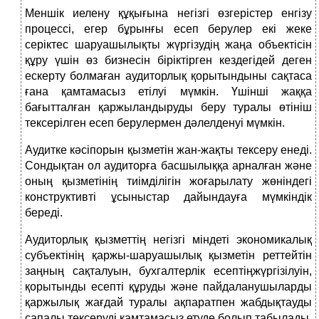
Меншік иелену құқығына негізгі өзгерістер енгізу
процессі, егер бұрынғы есеп берулер екі жеке
серіктес шаруашылықты жүргізудің жаңа объектісін
құру үшін өз бизнесін біріктірген кездегідей деген
ескерту болмаған аудиторлық қорытындыны сақтаса
ғана қамтамасыз етілуі мүмкін. Үшінші жаққа
бағытталған қаржыландыруды беру туралы өтініш
тексерілген есеп берулермен дәлелденуі мүмкін.
Аудитке кәсіпорын қызметін жан-жақты тексеру енеді.
Сондықтан ол аудиторға басшылыққа арналған және
оның қызметінің тиімділігін жоғарылату жөніндегі
конструктивті ұсыныстар дайындауға мүмкіндік
береді.
Аудиторлық қызметтің негізгі міндеті экономикалық
субъектінің қаржы-шаруашылық қызметін реттейтін
заңның сақталуын, бухгалтерлік есептіңжүргізілуін,
қорытынды есепті құруды және пайдаланушыларды
қаржылық жағдай туралы ақпаратпен жабдықтауды
сапалы тексеруді қамтамасыз етуде болып табылады.