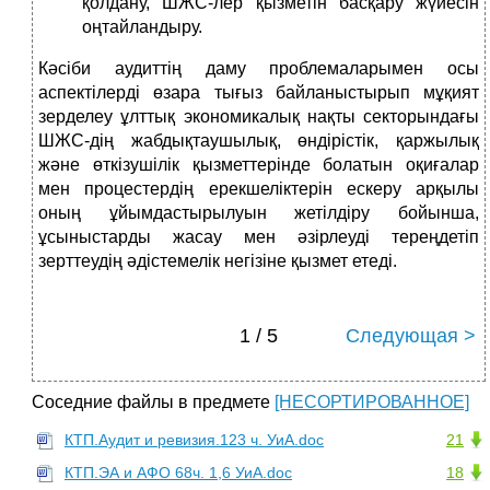
қолдану, ШЖС-лер қызметін басқару жүйесін
оңтайландыру.
Кәсіби аудиттің даму проблемаларымен осы
аспектілерді өзара тығыз байланыстырып мұқият
зерделеу ұлттық экономикалық нақты секторындағы
ШЖС-дің жабдықтаушылық, өндірістік, қаржылық
және өткізушілік қызметтерінде болатын оқиғалар
мен процестердің ерекшеліктерін ескеру арқылы
оның ұйымдастырылуын жетілдіру бойынша,
ұсыныстарды жасау мен әзірлеуді тереңдетіп
зерттеудің әдістемелік негізіне қызмет етеді.
1 / 5
Следующая >
Соседние файлы в предмете
[НЕСОРТИРОВАННОЕ]
КТП.Аудит и ревизия.123 ч. УиА.doc
21
КТП.ЭА и АФО 68ч. 1,6 УиА.doc
18