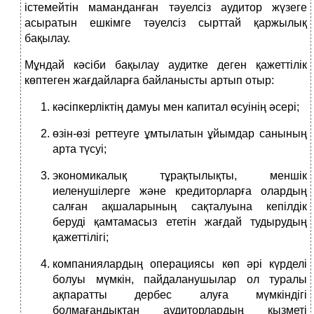
істемейтін маманданған тәуелсіз аудитор жүзеге
асыратын ешкімге тәуелсіз сырттай қаржылық
бақылау.
Мұндай кәсіби бақылау аудитке деген қажеттілік
көптеген жағдайларға байланысты артып отыр:
кәсіпкерліктің дамуы мен капитал өсуінің әсері;
өзін-өзі реттеуге ұмтылатын ұйымдар санының
арта түсуі;
экономикалық тұрақтылықты, меншік
иеленушілерге және кредиторларға олардың
салған ақшаларының сақталуына кепілдік
беруді қамтамасыз ететін жағдай тудырудың
қажеттілігі;
компаниялардың операциясы көп әрі күрделі
болуы мүмкін, пайдаланушылар ол туралы
ақпаратты дербес алуға мүмкіндігі
болмағандықтан аудиторлардың қызметі