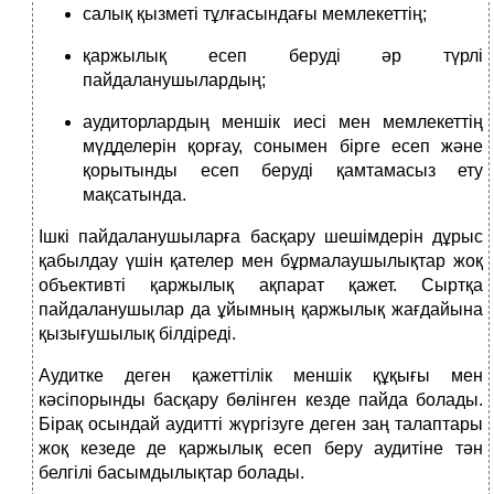
салық қызметі тұлғасындағы мемлекеттің;
қаржылық есеп беруді әр түрлі
пайдаланушылардың;
аудиторлардың меншік иесі мен мемлекеттің
мүдделерін қорғау, сонымен бірге есеп және
қорытынды есеп беруді қамтамасыз ету
мақсатында.
Ішкі пайдаланушыларға басқару шешімдерін дұрыс
қабылдау үшін қателер мен бұрмалаушылықтар жоқ
объективті қаржылық ақпарат қажет. Сыртқа
пайдаланушылар да ұйымның қаржылық жағдайына
қызығушылық білдіреді.
Аудитке деген қажеттілік меншік құқығы мен
кәсіпорынды басқару бөлінген кезде пайда болады.
Бірақ осындай аудитті жүргізуге деген заң талаптары
жоқ кезеде де қаржылық есеп беру аудитіне тән
белгілі басымдылықтар болады.