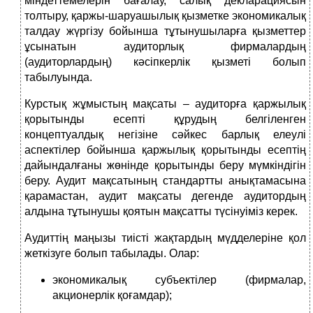
міндеттемелерін бағалау, салық декларациясын
толтыру, қаржы-шаруашылық қызметке экономикалық
талдау жүргізу бойынша тұтынушыларға қызметтер
ұсынатын аудиторлық фирмалардың
(аудиторлардың) кәсіпкерлік қызметі болып
табылуында.
Курстық жұмыстың мақсаты – аудиторға қаржылық
қорытынды есепті құрудың белгіленген
концептуалдық негізіне сәйкес барлық елеулі
аспектілер бойынша қаржылық қорытынды есептің
дайындалғаны жөнінде қорытынды беру мүмкіндігін
беру. Аудит мақсатының стандартты анықтамасына
қарамастан, аудит мақсаты дегенде аудитордың
алдына тұтынушы қоятын мақсатты түсінуіміз керек.
Аудиттің маңызы тиісті жақтардың мүдделеріне қол
жеткізуге болып табылады. Олар:
экономикалық субъектілер (фирмалар,
акционерлік қоғамдар);