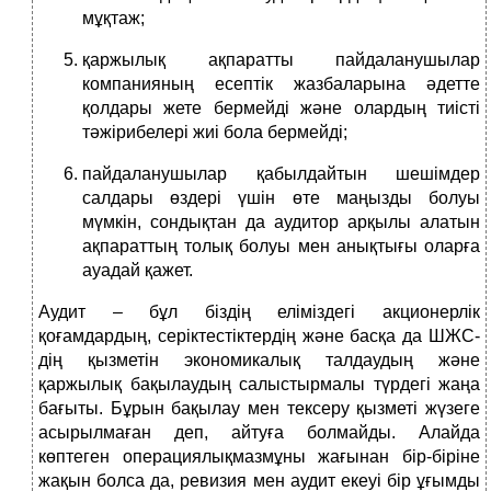
мұқтаж;
қаржылық ақпаратты пайдаланушылар
компанияның есептік жазбаларына әдетте
қолдары жете бермейді және олардың тиісті
тәжірибелері жиі бола бермейді;
пайдаланушылар қабылдайтын шешімдер
салдары өздері үшін өте маңызды болуы
мүмкін, сондықтан да аудитор арқылы алатын
ақпараттың толық болуы мен анықтығы оларға
ауадай қажет.
Аудит – бұл біздің еліміздегі акционерлік
қоғамдардың, серіктестіктердің және басқа да ШЖС-
дің қызметін экономикалық талдаудың және
қаржылық бақылаудың салыстырмалы түрдегі жаңа
бағыты. Бұрын бақылау мен тексеру қызметі жүзеге
асырылмаған деп, айтуға болмайды. Алайда
көптеген операциялықмазмұны жағынан бір-біріне
жақын болса да, ревизия мен аудит екеуі бір ұғымды