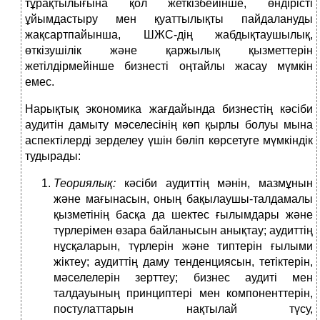
тұрақтылығына қол жеткізбейінше, өндірісті
ұйымдастыру мен қуаттылықты пайдалануды
жақсартпайынша, ШЖС-дің жабдықтаушылық,
өткізушілік және қаржылық қызметтерін
жетілдірмейінше бизнесті оңтайлы жасау мүмкін
емес.
Нарықтық экономика жағдайында бизнестің кәсіби
аудитін дамыту мәселесінің көп қырлы болуы мына
аспектілерді зерделеу үшін бөліп көрсетуге мүмкіндік
тудырады:
Теориялық:
кәсіби аудиттің мәнін, мазмұнын
және мағынасын, оның бақылаушы-талдамалы
қызметінің басқа да шектес ғылымдары және
түрлерімен өзара байланысын анықтау; аудиттің
нұсқаларын, түрлерін және типтерін ғылыми
жіктеу; аудиттің даму тенденциясын, тетіктерін,
мәселелерін зерттеу; бизнес аудиті мен
талдауының принциптері мен компоненттерін,
постулаттарын нақтылай түсу,