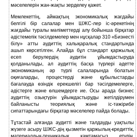
мәселелерін жан-жақты зерделеу қажет.
Мемлекеттің, аймақтың экономикалық жағдайы
белгілі бір салалар мен ШЖС-лер іс-әрекетінің
жағдайы туралы мәліметтерді алу бойынша бірқатар
әдістемелік тәсілдемелер мен нұсқалар 310 «Бизнесті
білу» атты аудиттің халықаралық стандартында
ашып көрсетілген. Алайда бұл стандарт қаржылық
есеп берулердің аудитін ұйымдастыруда
қолданылады, ал аудиттің басқа түрлері әдетте
экономиканың әр түрлі салаларында болатын
оқиғаларды, процестерді және құбылыстарды
бағалауда өзіндік ерекшелігі бар тәсілдемелерге,
әдістерге және өлшемдерге ие. Осы арада бизнес
аудиттің озықтүрін ұйымдастыруды жетілдірумен
байланысты теориялық және іс-тәжірибе
сипаттарындағы бірқатар мәселелер пайда болады.
Тұтастай алғанда аудитті және талдауды уақтылы
жүзеге асыру ШЖС-дің қызметін қаржылық-кредиттік,
материалдық-техникалық қамтамасыз етудің,