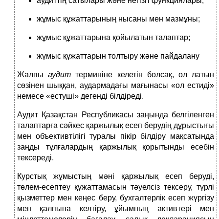
аудиттің сатылары және негізгі функциялары;
жұмыс құжаттарының нысаны мен мазмұны;
жұмыс құжаттарына қойылатын талаптар;
жұмыс құжаттарын толтыру және пайдалану
Жалпы
аудит
терминіне келетін болсақ, ол латын
сөзінен шыққан, аудармадағы мағынасы «ол естиді»
немесе «естуші» дегенді білдіреді.
Аудит Қазақстан Республикасы заңында белгіленген
талаптарға сәйкес қаржылық есеп берудің дұрыстығы
мен объективтілігі туралы пікір білдіру мақсатында
заңды тұлғалардың қаржылық қорытынды есебін
тексереді.
Курстық жұмыстың мәні қаржылық есеп беруді,
төлем-есептеу құжаттамасын тәуелсіз тексеру, түрлі
қызметтер мен кеңес беру, бухгалтерлік есеп жүргізу
мен қалпына келтіру, ұйымның активтері мен