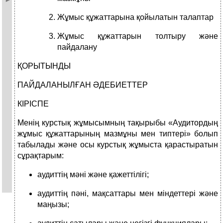
Жұмыс құжаттарына қойылатын талаптар
Жұмыс құжаттарын толтыру және
пайдалану
ҚОРЫТЫНДЫ
ПАЙДАЛАНЫЛҒАН ӘДЕБИЕТТЕР
КІРІСПЕ
Менің курстық жұмысымның тақырыбы «Аудитордың
жұмыс құжаттарының мазмұны мен типтері» болып
табылады және осы курстық жұмыста қарастыратын
сұрақтарым:
аудиттің мәні және қажеттілігі;
аудиттің пәні, мақсаттары мен міндеттері және
маңызы;