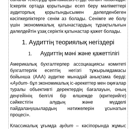
Іскерлік ортада қорытынды есеп беру мәліметтері
аудиторлық қорытындысымен дәлелденбеген
кәсіпкерліктерге сенім аз болады. Сенімге ие болу
үшін экономикалық қатынастардың тұрақтылығын
дәлелдейтін ұзақ серіктік қатынастар қажет болады.
1. Аудиттің теориялық негіздері
Аудиттің мәні және қажеттілігі
Америкалық бухгалтерлер ассоциациясы комитеті
бухгалтерлік есептің негізгі тұжырымдамасы
бойынша (ААА) аудитке мынадай анықтама берді:
«
Аудит
- бұл экономикалық іс-әрекеттер мен оқиғалар
туралы объективті деректердің бағалауын, оның
деңгейінің белгілі бір өлшемде (критерийге)
сәйкестігін алудың және мүдделі
пайдаланушылардың нәтижелерін ұсынатын
процесі».
Классикалық ұғымда
аудит
– кәсіпорында жұмыс