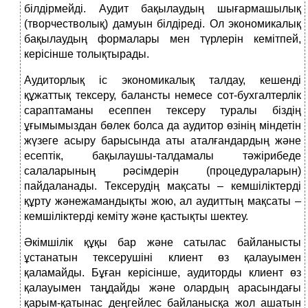
білдірмейді. Аудит бақылаудың шығармашылық
(творчестволық) дамуын білдіреді. Ол экономикалық
бақылаудың формалары мен түрлерін кемітпей,
керісінше толықтырады.
Аудиторлық іс экономикалық талдау, кешенді
құжаттық тексеру, балансты немесе сот-бухгалтерлік
сараптаманы есеппен тексеру туралы біздің
ұғымымыздан бөлек болса да аудитор өзінің міндетін
жүзеге асыру барысында аты аталғандардың және
есептік, бақылаушы-талдамалы тәжірибеде
салаларының рәсімдерін (процедураларын)
пайдаланады. Тексерудің мақсаты – кемшіліктерді
құрту жәнежамандықты жою, ал аудиттың мақсаты –
кемшіліктерді кеміту және қастықты шектеу.
Әкімшілік құқы бар және сатылас байланысты
ұстанатын тексерушіні клиент өз қалауымен
қаламайды. Бұған керісінше, аудиторды клиент өз
қалауымен таңдайды және олардың арасындағы
қарым-қатынас деңгейлес байланысқа жол ашатын