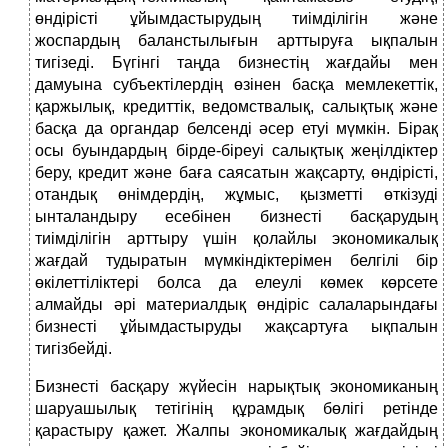
өндірісті ұйымдастырудың тиімділігін және
жоспардың баланстылығын арттыруға ықпалын
тигізеді. Бүгінгі таңда бизнестің жағдайы мен
дамуына субъектілердің өзінен басқа мемлекеттік,
қаржылық, кредиттік, ведомствалық, салықтық және
басқа да органдар белсенді әсер етуі мүмкін. Бірақ
осы буындардың бірде-біреуі салықтық жеңілдіктер
беру, кредит және баға саясатын жақсарту, өндірісті,
отандық өнімдердің, жұмыс, қызметті өткізуді
ынталандыру есебінен бизнесті басқарудың
тиімділігін арттыру үшін қолайлы экономикалық
жағдай тудыратын мүмкіндіктерімен белгілі бір
өкілеттіліктері болса да елеулі көмек көрсете
алмайды әрі материалдық өндіріс салаларындағы
бизнесті ұйымдастыруды жақсартуға ықпалын
тигізбейді.
Бизнесті басқару жүйесін нарықтық экономиканың
шаруашылық тетігінің құрамдық бөлігі ретінде
қарастыру қажет. Жалпы экономикалық жағдайдың