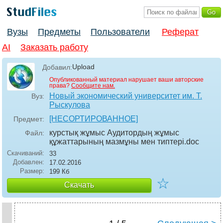
Вузы
Предметы
Пользователи
Реферат
AI
Заказать работу
Upload
Добавил:
Опубликованный материал нарушает ваши авторские
права?
Сообщите нам.
Новый экономический университет им. Т.
Вуз:
Рыскулова
[НЕСОРТИРОВАННОЕ]
Предмет:
курстық жұмыс Аудитордың жұмыс
Файл:
құжаттарының мазмұны мен типтері
.doc
Скачиваний:
33
Добавлен:
17.02.2016
Размер:
199 Кб
☆
Скачать