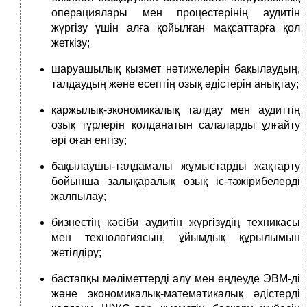
операциялары мен процестерінің аудитін
жүргізу үшін алға қойылған мақсаттарға қол
жеткізу;
шаруашылық қызмет нәтижелерін бақылаудың,
талдаудың және есептің озық әдістерін анықтау;
қаржылық-экономикалық талдау мен аудиттің
озық түрлерін қолданатын салаларды ұлғайту
әрі оған енгізу;
бақылаушы-талдамалы жұмыстарды жақтарту
бойынша залықаралық озық іс-тәжірибелерді
жалпылау;
бизнестің кәсіби аудитін жүргізудің техникасы
мен технологиясын, ұйымдық құрылымын
жетілдіру;
бастапқы мәліметтерді алу мен өңдеуде ЭВМ-ді
және экономикалық-математикалық әдістерді