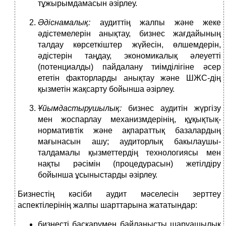
тұжырымдамасын әзірлеу.
Әдіснамалық:
аудиттің жалпы және жеке
әдістемелерін анықтау, бизнес жағдайының
талдау көрсеткіштер жүйесін, өлшемдерін,
әдістерін таңдау, экономикалық әлеуетті
(потенциалды) пайдалану тиімділігіне әсер
ететін факторларды анықтау және ШЖС-дің
қызметін жақсарту бойынша әзірлеу.
Ұйымдастырушылық:
бизнес аудитін жүргізу
мен жоспарлау механизмдерінің, құқықтық-
нормативтік және ақпараттық базалардың
мағынасын ашу; аудиторлық бакылаушы-
талдамалы қызметтердің технологиясы мен
нақты рәсімін (процедурасын) жетілдіру
бойынша ұсыныстарды әзірлеу.
Бизнестің кәсіби аудит мәселесін зерттеу
аспектілерінің жалпы шарттарына жататындар:
бизнесті басқарумен байланысты шаруашылық