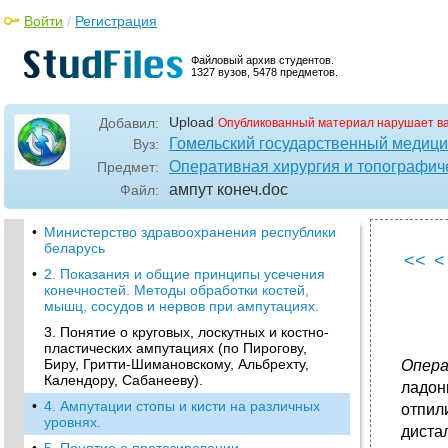
Войти
/
Регистрация
Файловый архив студентов.
1327 вузов, 5478 предметов.
Upload
Добавил:
Опубликованный материал нарушает в
Гомельский государственный медици
Вуз:
Оперативная хирургия и топографич
Предмет:
ампут конеч
.doc
Файл:
•
Министерство здравоохранения республики
беларусь
<<
<
•
2. Показания и общие принципы усечения
конечностей. Методы обработки костей,
мышц, сосудов и нервов при ампутациях.
3. Понятие о круговых, лоскутных и костно-
пластических ампутациях (по Пирогову,
Биру, Гритти-Шимановскому, Альбрехту,
Опера
Календору, Сабанееву).
ладон
•
4. Ампутации стопы и кисти на различных
отпил
уровнях.
диста