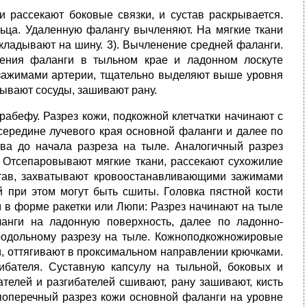
 рассекают боковые связки, и сустав раскрывается.
ьца. Удаленную фалангу вычленяют. На мягкие ткани
укладывают на шину. 3). Вычленение средней фаланги.
ления фаланги в тыльном крае и ладонном лоскуте
 зажимами артерии, тщательно выделяют выше уровня
зывают сосуды, зашивают рану.
рабефу. Разрез кожи, подкожной клетчатки начинают с
 середине лучевого края основной фаланги и далее по
ава до начала разреза на тыле. Аналогичный разрез
. Отсепаровывают мягкие ткани, рассекают сухожилие
устав, захватывают кровоостанавливающими зажимами
й при этом могут быть сшиты. Головка пястной кости
ом в форме ракетки или Люпи: Разрез начинают на тыле
ланги на ладонную поверхность, далее по ладонно-
продольному разрезу на тыле. Кожноподкожножировые
и, оттягивают в проксимальном направлении крючками.
гибателя. Суставную капсулу на тыльной, боковых и
телей и разгибателей сшивают, рану зашивают, кисть
поперечный разрез кожи основной фаланги на уровне