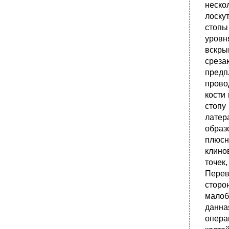
неско
лоску
стопы
уровн
вскры
среза
предп
прово
кости
стопу
латер
образ
плюсн
клино
точек
Перев
сторо
малоб
данна
опера