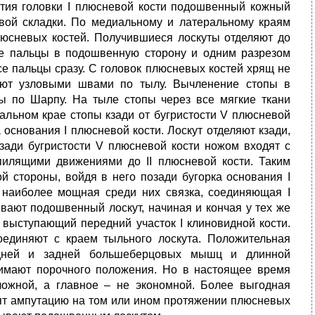
ытия головки I плюсневой кости подошвенный кожный
вой складки. По медиальному и латеральному краям
люсневых костей. Получившиеся лоскуты отделяют до
се пальцы в подошвенную сторону и одним разрезом
е пальцы сразу. С головок плюсневых костей хрящ не
яют узловыми швами по тылу. Вычленение стопы в
ы по Шарпу. На тыле стопы через все мягкие ткани
альном крае стопы кзади от бугристости V плюсневой
 основания I плюсневой кости. Лоскут отделяют кзади,
зади бугристости V плюсневой кости ножом входят с
пилящими движениями до II плюсневой кости. Таким
ой стороны, войдя в него позади бугорка основания I
, наиболее мощная среди них связка, соединяющая I
ивают подошвенный лоскут, начиная и кончая у тех же
т выступающий передний участок I клиновидной кости.
единяют с краем тыльного лоскута. Положительная
редней и задней большеберцовых мышц и длинной
имают порочного положения. Но в настоящее время
ложной, а главное – не экономной. Более выгодная
дят ампутацию на том или ином протяжении плюсневых