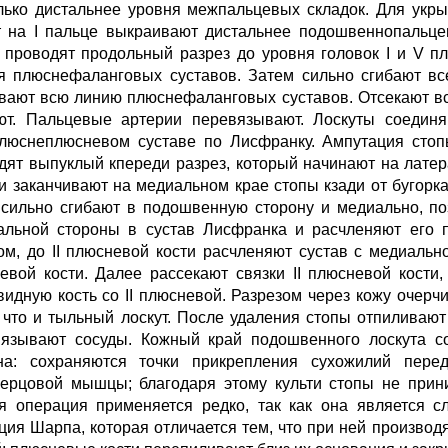
лько дистальнее уровня межпальцевых складок. Для укр
т на I пальце выкраивают дистальнее подошвеннопальце
 проводят продольный разрез до уровня головок I и V п
я плюснефаланговых суставов. Затем сильно сгибают в
вают всю линию плюснефаланговых суставов. Отсекают вс
ют. Пальцевые артерии перевязывают. Лоскуты соедин
люснеплюсневом суставе по Лисфранку. Ампутация стоп
дят выпуклый кпереди разрез, который начинают на латер
 и заканчивают на медиальном крае стопы кзади от бугорка
 сильно сгибают в подошвенную сторону и медиально, по
альной стороны в сустав Лисфранка и расчленяют его 
ом, до II плюсневой кости расчленяют сустав с медиальн
евой кости. Далее рассекают связки II плюсневой кости
видную кость со II плюсневой. Разрезом через кожу очерч
, что и тыльный лоскут. После удаления стопы отпиливаю
язывают сосуды. Кожный край подошвенного лоскута со
на: сохраняются точки прикрепления сухожилий пе
ерцовой мышцы; благодаря этому культи стопы не прин
я операция применяется редко, так как она является с
ция Шарпа, которая отличается тем, что при ней произво