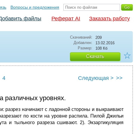
язь
Вопросы и предложения
Добавить файлы
Реферат AI
Заказать работу
Скачиваний:
209
Добавлен:
13.02.2016
Размер:
108 Кб
☆
Скачать
4
Следующая >
>>
на различных уровнях.
и:
разрез начинают с ладонной стороны и выкраивают
 разрезают по кости на уровне распила. Пилой Джильи
ута и тыльного разреза сшивают. 2). Экзартикуляция