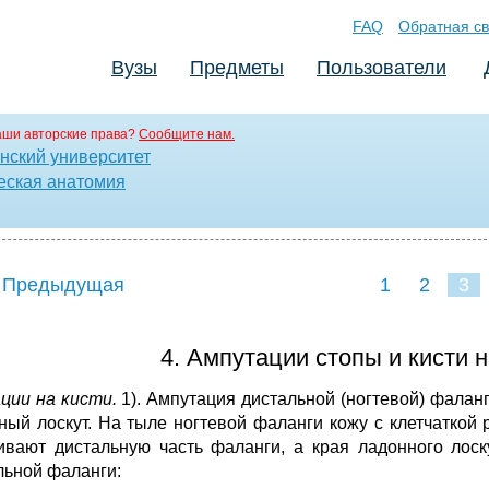
FAQ
Обратная св
Вузы
Предметы
Пользователи
аши авторские права?
Сообщите нам.
нский университет
еская анатомия
 Предыдущая
1
2
3
4. Ампутации стопы и кисти 
ции на кисти.
1). Ампутация дистальной (ногтевой) фаланг
ный лоскут. На тыле ногтевой фаланги кожу с клетчаткой
ивают дистальную часть фаланги, а края ладонного лоск
льной фаланги: