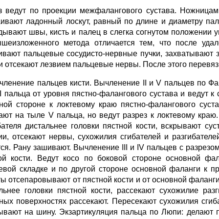
з ведут по проекции межфалангового сустава. Ножницами
ивают ладонный лоскут, равный по длине и диаметру пал
дывают швы, кисть и палец в слегка согнутом положении 
шеизложенного метода отличается тем, что после уда
ивают пальцевые сосудисто-нервные пучки, захватывают
 и отсекают лезвием пальцевые нервы. После этого перевя
ычленение пальцев кисти. Вычленение II и V пальцев по Фа
II пальца от уровня пястно-фалангового сустава и ведут к
ной стороне к локтевому краю пястно-фалангового суст
ают на тыле V пальца, но ведут разрез к локтевому краю
бателя дистальнее головки пястной кости, вскрывают с
ии, отсекают нервы, сухожилия сгибателей и разгибателе
тся. Рану зашивают. Вычленение III и IV пальцев с разрез
ой кости. Ведут косо по боковой стороне основной фа
евой складке и по другой стороне основной фаланги к 
ты отсепаровывают от пястной кости и от основной фаланг
льнее головки пястной кости, рассекают сухожилие раз
ных поверхностях рассекают. Пересекают сухожилия сгиба
ывают на шину. Экзартикуляция пальца по Люпи: делают 