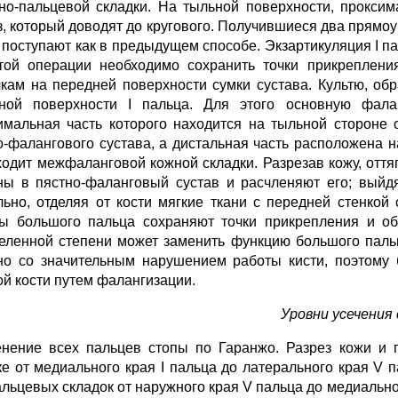
но-пальцевой складки. На тыльной поверхности, проксим
з, который доводят до кругового. Получившиеся два прямо
 поступают как в предыдущем способе. Экзартикуляция I па
той операции необходимо сохранить точки прикреплен
чкам на передней поверхности сумки сустава. Культю, об
ной поверхности I пальца. Для этого основную фала
имальная часть которого находится на тыльной стороне 
о-фалангового сустава, а дистальная часть расположена 
ходит межфаланговой кожной складки. Разрезав кожу, отт
ны в пястно-фаланговый сустав и расчленяют его; выйд
льно, отделяя от кости мягкие ткани с передней стенкой
 большого пальца сохраняют точки прикрепления и обе
еленной степени может заменить функцию большого пальц
но со значительным нарушением работы кисти, поэтому 
ой кости путем фалангизации.
Уровни усечения
нение всех пальцев стопы по Гаранжо. Разрез кожи и 
ке от медиального края I пальца до латерального края V 
льцевых складок от наружного края V пальца до медиальног