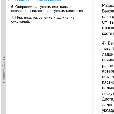
•
5. Понятие о протезировании.
Разре
6. Операции на сухожилиях, виды и
показания к наложению сухожильного шва.
Выкра
накла
7. Пластика, рассечение и удлинение
сухожилий.
От вы
отыск
кости
4). В
тыла 
ладон
◄Содержание◄
начин
разги
артер
остае
пястн
пальц
лоску
Диста
ладон
уклад