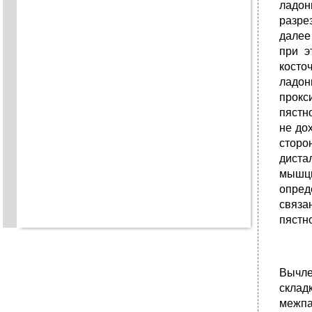
ладон
разре
далее
при э
косто
ладон
прокс
пястн
не до
сторо
диста
мышцы
опред
связа
пястн
Вычле
склад
межпа