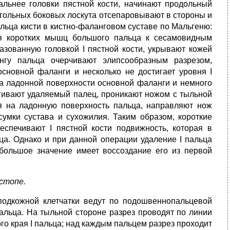
альнее головки пястной кости, начинают продольный
угольных боковых лоскута отсепаровывают в стороны и
льца кисти в кистно-фаланговом суставе по Мальгеню:
ия коротких мышц большого пальца к сесамовидным
разованную головкой I пястной кости, укрывают кожей
нгу пальца очерчивают элипсообразным разрезом,
основной фаланги и несколько не достигает уровня I
на ладонной поверхности основной фаланги и немного
ягивают удаляемый палец, проникают ножом с тыльной
я на ладонную поверхность пальца, направляют нож
 сумки сустава и сухожилия. Таким образом, короткие
спечивают I пястной кости подвижность, которая в
а. Однако и при данной операции удаление I пальца
большое значение имеет воссоздание его из первой
 стопе.
подкожной клетчатки ведут по подошвеннопальцевой
пальца. На тыльной стороне разрез проводят по линии
о края I пальца; над каждым пальцем разрез проходит