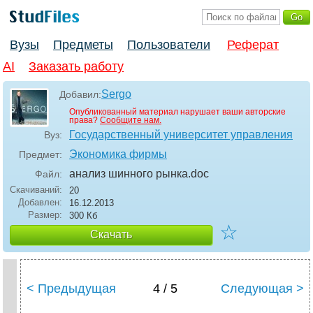
Вузы
Предметы
Пользователи
Реферат
AI
Заказать работу
Sergo
Добавил:
Опубликованный материал нарушает ваши авторские
права?
Сообщите нам.
Государственный университет управления
Вуз:
Экономика фирмы
Предмет:
анализ шинного рынка
.doc
Файл:
Скачиваний:
20
Добавлен:
16.12.2013
Размер:
300 Кб
☆
Скачать
< Предыдущая
4 / 5
Следующая >