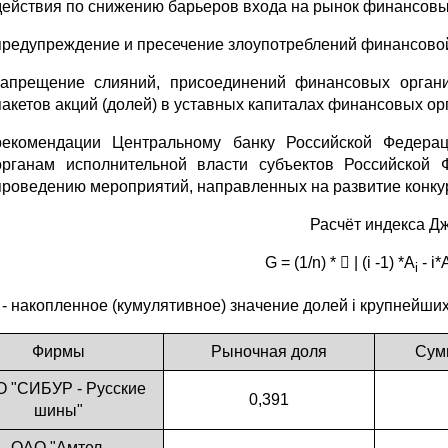
действия по снижению барьеров входа на рынок финансовых
предупреждение и пресечение злоупотреблений финансов
запрещение слияний, присоединений финансовых орган
пакетов акций (долей) в уставных капиталах финансовых ор
рекомендации Центральному банку Российской Федерац
органам исполнительной власти субъектов Российской
проведению мероприятий, направленных на развитие конку
Расчёт индекса Дж
G = (1/n) *  | (i -1) *A
- i*
i
i - накопленное (кумулятивное) значение долей i крупнейш
Фирмы
Рыночная доля
Сум
 "СИБУР - Русские
0,391
шины"
ОАО "Амтел-