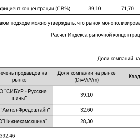
фициент концентрации (CR%)
39,10
71,70
аком подходе можно утверждать, что рынок монополизирова
Расчет Индекса рыночной концентра
Доли компаний на
ечень продавцов на
Доля компании на рынке
Квад
рынке
(Di=Vi/Vm)
О "СИБУР - Русские
39,10
шины"
"Амтел-Фредештайн"
32,60
О"Нижнекамскшина"
28,30
392,46