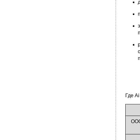
Где A
ООО