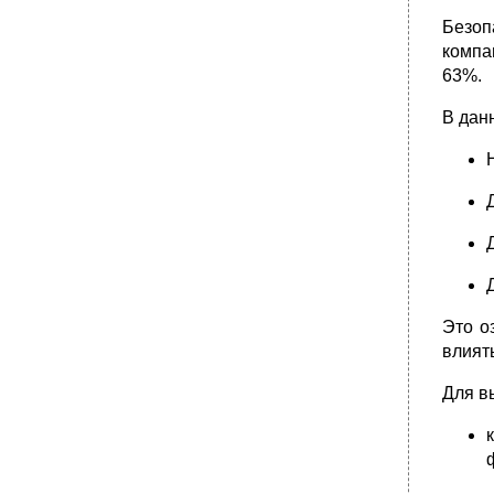
Безоп
компа
63%.
В дан
Это о
влият
Для в