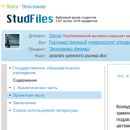
Войти
/
Регистрация
Файловый архив студентов.
1327 вузов, 5478 предметов.
Sergo
Добавил:
Опубликованный материал нарушает ва
Государственный университет управ
Вуз:
Экономика фирмы
Предмет:
анализ шинного рынка
.doc
Файл:
•
Государственное образовательное
учреждение
<<
<
Содержание:
•
1. Аналитическая часть
•
Проектная часть
•
Заключение
Конку
•
Список используемой литературы
замен
подав
автом