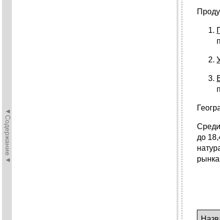
Проду
Геогр
◄Содержание◄
Среди
до 18
натур
рынка
Назв