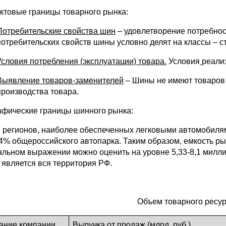
ктовые границы товарного рынка:
Потребительские свойства шин
– удовлетворение потребнос
потребительских свойств шины условно делят на классы – с
Условия потребления (эксплуатации) товара.
Условия
реали
Выявление товаров-заменителей
– Шины не имеют товаров 
производства товара.
афические границы шинного рынка:
 регионов, наиболее обеспеченных легковыми автомобилями
,4% общероссийского автопарка. Таким образом, емкость р
альном выражении можно оценить на уровне 5,33-8,1 милли
 является вся территория РФ.
Объем товарного ресур
ание компании
Выручка от продаж (млрд. руб.)