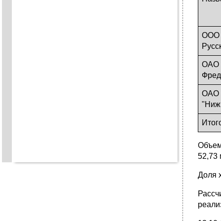
ООО 
Русс
ОАО 
Фред
ОАО
"Ниж
Итог
Объем 
52,73 
Доля 
Рассч
реали