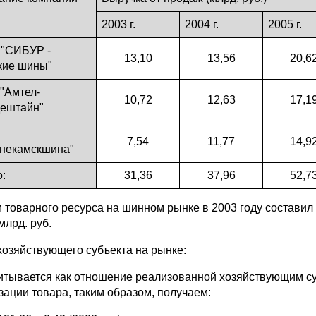
2003 г.
2004 г.
2005 г.
"СИБУР -
13,10
13,56
20,6
кие шины"
"Амтел-
10,72
12,63
17,1
ештайн"
7,54
11,77
14,9
некамскшина"
о:
31,36
37,96
52,7
товарного ресурса на шинном рынке в 2003 году составил 31,
млрд. руб.
хозяйствующего субъекта на рынке:
итывается как отношение реализованной хозяйствующим су
зации товара, таким образом, получаем: