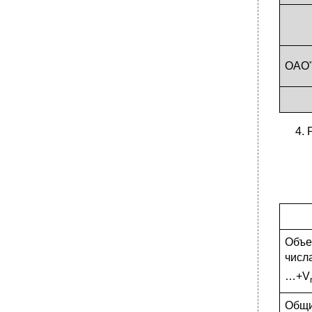
ОАО"
Объе
числ
…+V
Общи