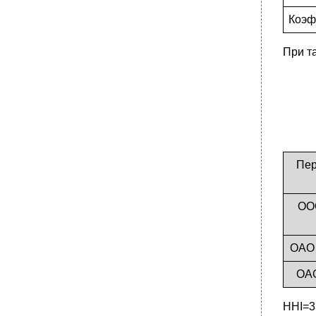
Коэф
При т
Пер
ОО
ОАО 
ОА
HHI=3