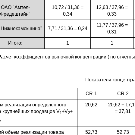
ОАО "Амтел-
10,72 / 31,36 =
12,63 / 37,96 =
Фредештайн"
0,34
0,33
11,77 / 37,96 =
Нижнекамскшина"
7,71 / 31,36 = 0,24
0,31
Итого:
1
1
Расчет коэффициентов рыночной концентрации ( по отчетн
Показатели концентр
CR-1
CR-2
м реализации определенного
20,62
20,62 + 17,
а крупнейших продавцов V
+V
+
= 37,81
1
2
n
й объем реализации товара
52,73
52,73