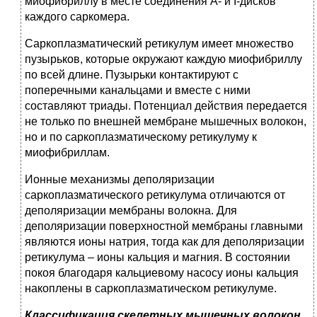
миофибриллу в месте соединения А- и I-дисков
каждого саркомера.
Саркоплазматический ретикулум имеет множество
пузырьков, которые окружают каждую миофибриллу
по всей длине. Пузырьки контактируют с
поперечными канальцами и вместе с ними
составляют триады. Потенциал действия передается
не только по внешней мембране мышечных волокон,
но и по саркоплазматическому ретикулуму к
миофибриллам.
Ионные механизмы деполяризации
саркоплазматического ретикулума отличаются от
деполяризации мембраны волокна. Для
деполяризации поверхностной мембраны главными
являются ионы натрия, тогда как для деполяризации
ретикулума – ионы кальция и магния. В состоянии
покоя благодаря кальциевому насосу ионы кальция
накоплены в саркоплазматическом ретикулуме.
Классификация скелетных мышечных волокон