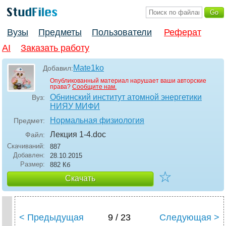
Вузы
Предметы
Пользователи
Реферат
AI
Заказать работу
Mate1ko
Добавил:
Опубликованный материал нарушает ваши авторские
права?
Сообщите нам.
Обнинский институт атомной энергетики
Вуз:
НИЯУ МИФИ
Нормальная физиология
Предмет:
Лекция 1-4
.doc
Файл:
Скачиваний:
887
Добавлен:
28.10.2015
Размер:
882 Кб
☆
Скачать
< Предыдущая
9 / 23
Следующая >