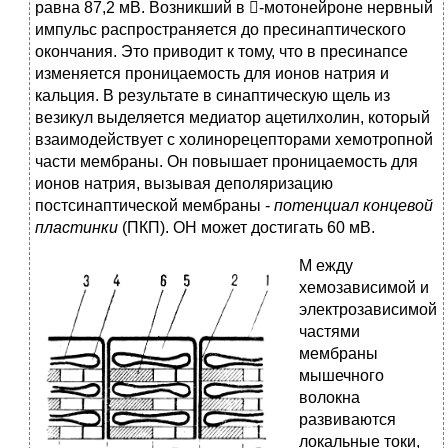
равна 87,2 мВ. Возникший в -мотонейроне нервный
импульс распространяется до пресинаптического
окончания. Это приводит к тому, что в пресинапсе
изменяется проницаемость для ионов натрия и
кальция. В результате в синаптическую щель из
везикул выделяется медиатор ацетилхолин, который
взаимодействует с холинорецепторами хемотропной
части мембраны. Он повышает проницаемость для
ионов натрия, вызывая деполяризацию
постсинаптической мембраны -
потенциал концевой
пластинки
(ПКП). ОН может достигать 60 мВ.
М
ежду
хемозависимой и
электрозависимой
частями
мембраны
мышечного
волокна
развиваются
локальные токи,