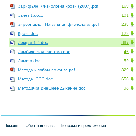
Зарифьян. Физиология крови (2007).pdf
169
Зачёт 1.docx
101
Зирбенагль - Наглядная физиология.pdf
238
Кровь.doc
122
Лекция 1-4.doc
887
Лимбическая система.doc
46
Лимфа.doc
59
Метода к лабам по физе.pdf
329
Метода. ССС.doc
656
Методичка Внешнее дыхание.doc
98
Помощь
Обратная связь
Вопросы и предложения