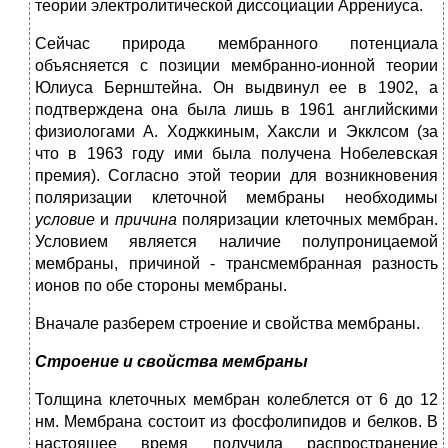
теории электролитической диссоциации Аррениуса.
Сейчас природа мембранного потенциала
объясняется с позиции мембранно-ионной теории
Юлиуса Бернштейна. Он выдвинул ее в 1902, а
подтверждена она была лишь в 1961 английскими
физиологами А. Ходжкиным, Хаксли и Экклсом (за
что в 1963 году ими была получена Нобелевская
премия). Согласно этой теории для возникновения
поляризации клеточной мембраны необходимы
условие
и
причина
поляризации клеточных мембран.
Условием является наличие полупроницаемой
мембраны, причиной - трансмембранная разность
ионов по обе стороны мембраны.
Вначале разберем строение и свойства мембраны.
Строение и свойства мембраны
Толщина клеточных мембран колеблется от 6 до 12
нм. Мембрана состоит из фосфолипидов и белков. В
настоящее время получила распространение