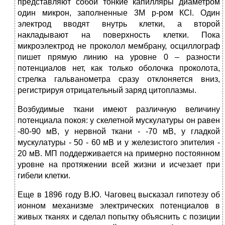
представляют собой тонкие капилляры диаметром
один микрон, заполненные 3М р-ром КСl. Один
электрод вводят внутрь клетки, а второй
накладывают на поверхность клетки. Пока
микроэлектрод не проколол мембрану, осциллограф
пишет прямую линию на уровне 0 – разности
потенциалов нет, как только оболочка проколота,
стрелка гальванометра сразу отклоняется вниз,
регистрируя отрицательный заряд цитоплазмы.
Возбудимые ткани имеют различную величину
потенциала покоя: у скелетной мускулатуры он равен
-80-90 мВ, у нервной ткани - -70 мВ, у гладкой
мускулатуры - 50 - 60 мВ и у железистого эпителия -
20 мВ. МП поддерживается на примерно постоянном
уровне на протяжении всей жизни и исчезает при
гибели клетки.
Еще в 1896 году В.Ю. Чаговец высказал гипотезу об
ионном механизме электрических потенциалов в
живых тканях и сделал попытку объяснить с позиции