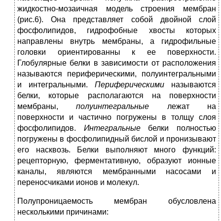
жидкостно-мозаичная модель строения мембран
(рис.6). Она представляет собой двойной слой
фосфолипидов, гидрофобные хвосты которых
направлены внутрь мембраны, а гидрофильные
головки ориентированны к ее поверхности.
Глобулярные белки в зависимости от расположения
называются периферическими, полуинтегральными
и интегральными.
Периферическими
называются
белки, которые располагаются на поверхности
мембраны,
полуинтегральные
лежат на
поверхности и частично погружены в толщу слоя
фосфолипидов.
Интегральные
белки полностью
погружены в фосфолипидный бислой и пронизывают
его насквозь. Белки выполняют много функций:
рецепторную, ферментативную, образуют ионные
каналы, являются мембранными насосами и
переносчиками ионов и молекул.
Полупроницаемость мембран обусловлена
несколькими причинами: