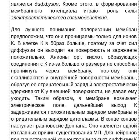
является
диффузия
. Кроме этого, в формировании
мембранного потенциала играют роль силы
электростатического взаимодействия
.
Для лучшего понимания поляризации мембран
предположим, что они проницаемы только для ионов
К. В клетке К в 50раз больше, поэтому за счет сил
диффузии он выходит на поверхность и заряжаете
положительно. Анионы орг. кислот, образующих
соединения с К из-за большого размера не способны
проникнуть через мембрану, поэтому они
скапливаются у внутренней поверхности мембраны,
образуя ее отрицательный заряд и электростатически
удерживают К у внешней поверхности, не давая ему
уходить. Таким образом, в мембране возникает
электрическое поле, дальнейший выход К
задерживается положительным зарядом мембраны и
отрицательным зарядом цитоплазмы. В конце концов
наступает равновесие Доннана. Оно является одной
из главных причин существования МП. Для нейронов
при существующей концентрации за счет диффузии К