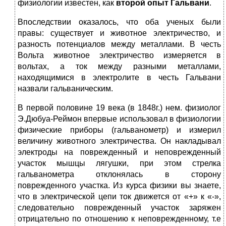
физиологии известен, как
второй опыт Гальвани
.
Впоследствии оказалось, что оба ученых были
правы: существует и животное электричество, и
разность потенциалов между металлами. В честь
Вольта животное электричество измеряется в
вольтах, а ток между разными металлами,
находящимися в электролите в честь Гальвани
назвали гальваническим.
В первой половине 19 века (в 1848г.) нем. физиолог
Э.Дюбуа-Реймон впервые использовал в физиологии
физические приборы (гальванометр) и измерил
величину животного электричества. Он накладывал
электроды на поврежденный и неповрежденный
участок мышцы лягушки, при этом стрелка
гальванометра отклонялась в сторону
поврежденного участка. Из курса физики вы знаете,
что в электрической цепи ток движется от «+» к «-»,
следовательно поврежденный участок заряжен
отрицательно по отношению к неповрежденному, т.е