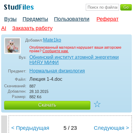
Вузы
Предметы
Пользователи
Реферат
AI
Заказать работу
Mate1ko
Добавил:
Опубликованный материал нарушает ваши авторские
права?
Сообщите нам.
Обнинский институт атомной энергетики
Вуз:
НИЯУ МИФИ
Нормальная физиология
Предмет:
Лекция 1-4
.doc
Файл:
Скачиваний:
887
Добавлен:
28.10.2015
Размер:
882 Кб
☆
Скачать
< Предыдущая
5 / 23
Следующая >