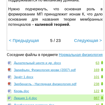
поддерживается по механизму Доннана.
Нужно подчеркнуть, что основная роль в
формировании МП принадлежит ионам К, что дало
основание для названия теории мембранных
потенциалов –
калиевой теорией.
< Предыдущая
5 / 23
Следующая >
Соседние файлы в предмете
Нормальная физиология
Дыхательный центр и др..docx
63
Зарифьян. Физиология крови (2007).pdf
169
Зачёт 1.docx
101
Зирбенагль - Наглядная физиология.pdf
238
Кровь.doc
122
Лекция 1-4.doc
887