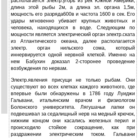
располагается электр.угорь из рек Южной Америки,
длина этой рыбы 2м, а длина эл. органа 1,5м,
мощность его разряда600в и частота 1600 в сек. Его
удары мгновенно убивает крупных животных и
человека, находящихся в воде. Следующим по
мощности является электрический орган электр.ската
из Атлантического океана, далее располагается
электр. орган нильского сома, который
иннервируется одной нервной клеткой. Именно на
нем Бабухин доказал 2-сторонее проведение
возбуждения по нервам.
Электр.явления присущи не только рыбам. Они
существуют во всех клетках каждого животного, где
впервые были обнаружены в 1786 году Луиджи
Гальвани, итальянским врачом и физиологом
Болонского университета. Лягушачьи лапки он
подвешивал за седалищный нерв на медный крючок,
нижним концом они касались железных перил и
происходило стойкое сокращение, как при
раздражении электрическим током. Гальвани