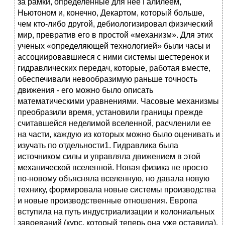
за рамки, определенные для нее Галилеем,
Ньютоном и, конечно, Декартом, который больше,
чем кто-либо другой, дебиологизировал физический
мир, превратив его в простой «механизм». Для этих
ученых «определяющей технологией» были часы и
ассоциировавшиеся с ними системы шестеренок и
гидравлических передач, которые, работая вместе,
обеспечивали невообразимую раньше точность
движения - его можно было описать
математическими уравнениями. Часовые механизмы
преобразили время, установили границы прежде
считавшейся неделимой вселенной, расчленили ее
на части, каждую из которых можно было оценивать и
изучать по отдельности1. Гидравлика была
источником силы и управляла движением в этой
механической вселенной. Новая физика не просто
по-новому объясняла вселенную, но давала новую
технику, формировала новые системы производства
и новые производственные отношения. Европа
вступила на путь индустриализации и колониальных
завоеваний (курс, который теперь она уже оставила),