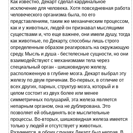
Как известно, Декарт сделал кардинальное
исключение для человека. Хотя повседневная работа
человеческого организма была, по его
представлениям, таким же механическим процессом,
как и у животных, людей он признавал мыслящими
существами и, что еще важнее, они имели душу, тогда
как животные, по Декарту, способны лишь строго
определенным образом реагировать на окружающую
среду. Мысль и душа - бестелесные сущности, но они
взаимодействуют с механизмами тела через
специальный орган - шишковидную железу,
расположенную в глубине мозга. Декарт выбрал эту
железу по двум причинам. Во-первых, в отличие от
всех других, парных, структур мозга, который и в
целом состоит из двух более или менее
симметричных полушарий, эта железа является
непарным органом, она не дублирована. Это
позволяет ей объединять все мыслительные
процессы. Во-вторых, шишковидная железа имеется
только у людей и отсутствует у животных.
Разумеется, в обоих случаях Декарт был неправ. В