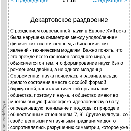
< Предыдущая
6 / 18
Следующая >
Декартовское раздвоение
С рождением современной науки в Европе XVII века
была нарушена симметрия между уподоблением
физических сил жизненным, а биологических
явлений - техническим моделям. Важно понять, что
это прежде всего феномен западного мира, и
объясняется он тем, что формирование науки было
рождением двойни, а не одного младенца.
Современная наука появилась и развивалась до
зрелого состояния вместе с особой формой
буржуазной, капиталистической организации
общества, поэтому и наука, и общество имеют во
многом общую философско-идеологическую базу,
►Содержание►
определявшую понимание и подходы к природе и
общественным отношениям [7, 9]. Другие культуры со
свойственными им научными традициями долго
сопротивлялись разрушению симметрии, которое уже