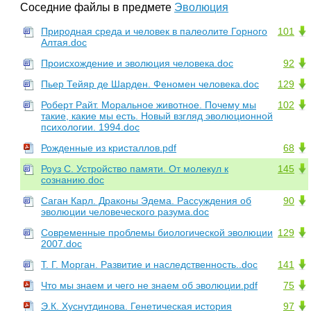
Соседние файлы в предмете
Эволюция
Природная среда и человек в палеолите Горного
101
Алтая.doc
Происхождение и эволюция человека.doc
92
Пьер Тейяр де Шарден. Феномен человека.doc
129
Роберт Райт. Моральное животное. Почему мы
102
такие, какие мы есть. Новый взгляд эволюционной
психологии. 1994.doc
Рожденные из кристаллов.pdf
68
Роуз С. Устройство памяти. От молекул к
145
сознанию.doc
Саган Карл. Драконы Эдема. Рассуждения об
90
эволюции человеческого разума.doc
Современные проблемы биологической эволюции
129
2007.doc
Т. Г. Морган. Развитие и наследственность..doc
141
Что мы знаем и чего не знаем об эволюции.pdf
75
Э.К. Хуснутдинова. Генетическая история
97