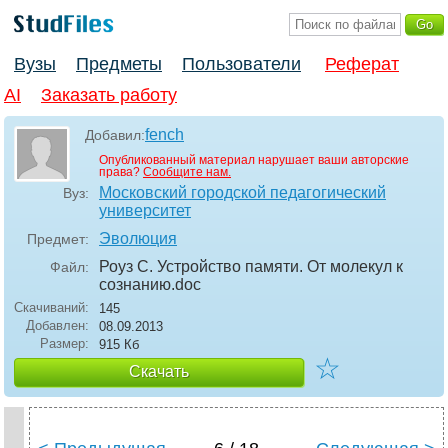
Вузы
Предметы
Пользователи
Реферат
AI
Заказать работу
fench
Добавил:
Опубликованный материал нарушает ваши авторские
права?
Сообщите нам.
Московский городской педагогический
Вуз:
университет
Эволюция
Предмет:
Роуз С. Устройство памяти. От молекул к
Файл:
сознанию
.doc
Скачиваний:
145
Добавлен:
08.09.2013
Размер:
915 Кб
☆
Скачать