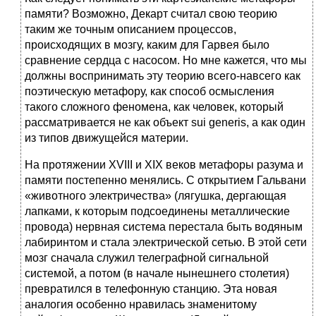
памяти? Возможно, Декарт считал свою теорию
таким же точным описанием процессов,
происходящих в мозгу, каким для Гарвея было
сравнение сердца с насосом. Но мне кажется, что мы
должны воспринимать эту теорию всего-навсего как
поэтическую метафору, как способ осмысления
такого сложного феномена, как человек, который
рассматривается не как объект sui generis, а как один
из типов движущейся материи.
На протяжении XVIII и XIX веков метафоры разума и
памяти постепенно менялись. С открытием Гальвани
«животного электричества» (лягушка, дергающая
лапками, к которым подсоединены металлические
провода) нервная система перестала быть водяным
лабиринтом и стала электрической сетью. В этой сети
мозг сначала служил телеграфной сигнальной
системой, а потом (в начале нынешнего столетия)
превратился в телефонную станцию. Эта новая
аналогия особенно нравилась знаменитому