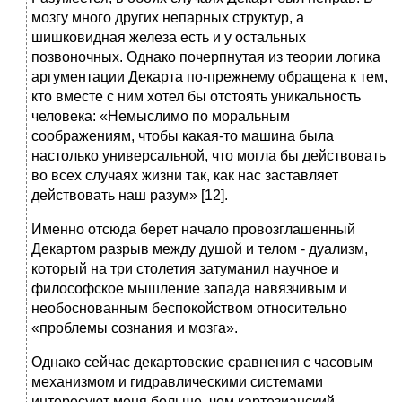
мозгу много других непарных структур, а
шишковидная железа есть и у остальных
позвоночных. Однако почерпнутая из теории логика
аргументации Декарта по-прежнему обращена к тем,
кто вместе с ним хотел бы отстоять уникальность
человека: «Немыслимо по моральным
соображениям, чтобы какая-то машина была
настолько универсальной, что могла бы действовать
во всех случаях жизни так, как нас заставляет
действовать наш разум» [12].
Именно отсюда берет начало провозглашенный
Декартом разрыв между душой и телом - дуализм,
который на три столетия затуманил научное и
философское мышление запада навязчивым и
необоснованным беспокойством относительно
«проблемы сознания и мозга».
Однако сейчас декартовские сравнения с часовым
механизмом и гидравлическими системами
интересуют меня больше, чем картезианский