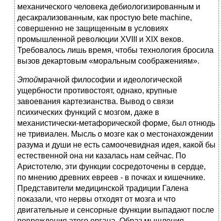
механического человека дебиологизированным и
десакрализованным, как простую bete machine,
совершенно не защищенным в условиях
промышленной революции XVIII и XIX веков.
Требовалось лишь время, чтобы технология бросила
вызов декартовым «моральным соображениям».
Этой
мрачной философии и идеологической
ущербности противостоят, однако, крупные
завоевания картезианства. Вывод о связи
психических функций с мозгом, даже в
механистически-метафорической форме, был отнюдь
не тривиален. Мысль о мозге как о местонахождении
разума и души не есть самоочевидная идея, какой бы
естественной она ни казалась нам сейчас. По
Аристотелю, эти функции сосредоточены в сердце,
по мнению древних евреев - в почках и кишечнике.
Представители медицинской традиции Галена
показали, что нервы отходят от мозга и что
двигательные и сенсорные функции выпадают после
повреждения этого органа. Образ мышления,