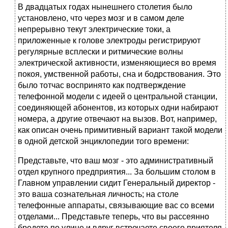
В двадцатых годах нынешнего столетия было
установлено, что через мозг и в самом деле
непрерывно текут электрические токи, а
приложенные к голове электроды регистрируют
регулярные всплески и ритмические волны
электрической активности, изменяющиеся во время
покоя, умственной работы, сна и бодрствования. Это
было тотчас воспринято как подтверждение
телефонной модели с идеей о центральной станции,
соединяющей абонентов, из которых одни набирают
номера, а другие отвечают на вызов. Вот, например,
как описан очень примитивный вариант такой модели
в одной детской энциклопедии того времени:
Представьте, что ваш мозг - это административный
отдел крупного предприятия... За большим столом в
Главном управлении сидит Генеральный директор -
это ваша сознательная личность; на столе
телефонные аппараты, связывающие вас со всеми
отделами... Представьте теперь, что вы рассеянно
бредете по улице и вдруг встречаете своего приятеля