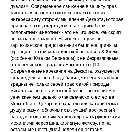
дуализм. Современное движение в защиту прав
животных во многом использовало в своих
интересах эту сторону мышления Декарта, которая
привела его к утверждению, что крики боли
подопытных животных - это не что иное, как скрип
несмазанных машин. Наиболее серьезно
картезианские представления были восприняты
французской физиологической школой в
XIX
веке
(особенно Клодом Бернаром) с ее безразличным
отношением к страданиям животных [13].
Современные нарекания на Декарта, разумеется,
справедливы, но я бы добавил, что его метафоры
вредны не только своей трактовкой природы
животных, но не в меньшей мере - членением и
уничижением цельного человеческого естества.
Может быть, Декарт и сохранил для католицизма
душу и разум, облачив их в лучший воскресный
наряд и позволив им манипулировать рукоятками
механизма через шишковидную железу, но на
остальные шесть дней недели он оставил