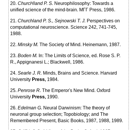
20.
ChurcHland P. S.
Neurophilosophy: Towards a
unified science of the mind-brain. МГГ Press, 1986.
21.
Churchland P. S., Sejnowski T. J.
Perspectives on
computational neuroscience. Science 242, 741-745,
1988.
22.
Minsky M.
The Society of Mind. Heinemann, 1987.
23.
Boden M.
In: The Limits of Science, ed. Rose S. P.
R., Appignanesi L.; Blackwell, 1986.
24.
Searle J. R.
Minds, Brains and Science. Harvard
University
Press,
1984.
25.
Penrose R.
The Emperor's New Mind. Oxford
University
Press,
1990.
26.
Edelman G.
Neural Darwinism: The theory of
neuronal group selection; Topobiology; and The
Remembered Present, Basic Books, 1987, 1988, 1989.