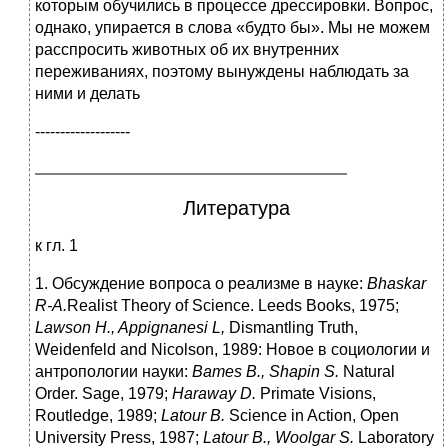
которым обучились в процессе дрессировки. Вопрос,
однако, упирается в слова «будто бы». Мы не можем
расспросить животных об их внутренних
переживаниях, поэтому вынуждены наблюдать за
ними и делать
-------------------
Литература
к гл. 1
1. Обсуждение вопроса о реализме в науке:
Bhaskar
R-A.
Realist Theory of Science. Leeds Books, 1975;
Lawson H., Appignanesi L,
Dismantling Truth,
Weidenfeld and Nicolson, 1989: Новое в социологии и
антропологии науки:
Bames
В
., Shapin S.
Natural
Order. Sage, 1979;
Haraway D.
Primate Visions,
Routledge, 1989;
Latour B.
Science in Action, Open
University Press, 1987;
Latour
В
., Woolgar S.
Laboratory