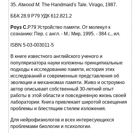
35.
Atwood M.
The Handmaid's Tale. Virago, 1987.
ББК 28.9 Р79 УДК 612.821.2
Роуз С.
Р79 Устройство памяти. От молекул к
сознанию: Пер. с англ. - М.: Мир, 1995. - 384 с., ил.
ISBN 5-03-003011-5
В книге известного английского ученого и
популяризатора науки изложены принципиальные
подходы к исследованию памяти, история этих
исследований и современные представления об
эволюции и механизмах памяти. Живо и остроумно
автор описывает собственный 30-летний опыт
работы в этой области и повседневную жизнь своей
лаборатории. Книга привлекает широтой освещения
проблемы и блестящим стилем изложения.
Для нейрофизиологов и всех интересующихся
проблемами биологии и психологии.