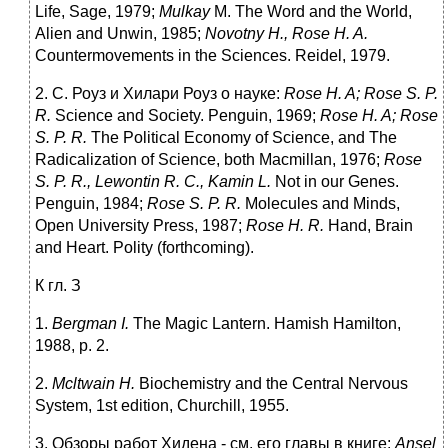
Life, Sage, 1979;
Mulkay
M. The Word and the World,
Alien and Unwin, 1985;
Novotny H., Rose H. A.
Countermovements in the Sciences. Reidel, 1979.
2. С. Роуз и Хилари Роуз о науке:
Rose H. A; Rose S. P.
R.
Science and Society. Penguin, 1969;
Rose H. A; Rose
S. P. R.
The Political Economy of Science, and The
Radicalization of Science, both Macmillan, 1976;
Rose
S. P. R., Lewontin R. C., Kamin L.
Not in our Genes.
Penguin, 1984;
Rose S. P. R.
Molecules and Minds,
Open University Press, 1987;
Rose H. R.
Hand, Brain
and Heart. Polity (forthcoming).
К гл. З
1.
Bergman I.
The Magic Lantern. Hamish Hamilton,
1988, p. 2.
2.
Mcltwain H.
Biochemistry and the Central Nervous
System, 1st edition, Churchill, 1955.
3. Обзоры работ Хидена - см. его главы в книге:
Ansel