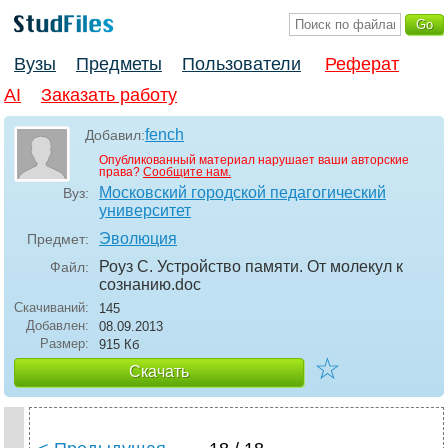
Вузы
Предметы
Пользователи
Реферат
AI
Заказать работу
fench
Добавил:
Опубликованный материал нарушает ваши авторские
права?
Сообщите нам.
Московский городской педагогический
Вуз:
университет
Эволюция
Предмет:
Роуз С. Устройство памяти. От молекул к
Файл:
сознанию
.doc
Скачиваний:
145
Добавлен:
08.09.2013
Размер:
915 Кб
☆
Скачать