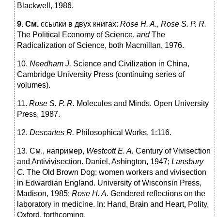
Blackwell, 1986.
9.
См
.
ссылки в двух книгах:
Rose H. A., Rose S. P. R.
The Political Economy of Science,
and
The
Radicalization of Science, both Macmillan, 1976.
10.
Needham J.
Science and Civilization in China,
Cambridge University Press (continuing series of
volumes).
11.
Rose S. P. R.
Molecules and Minds. Open University
Press, 1987.
12.
Descartes R.
Philosophical Works, 1:116.
13. См., например,
Westcott E. A.
Century of Vivisection
and Antivivisection. Daniel, Ashington, 1947;
Lansbury
C.
The Old Brown Dog: women workers and vivisection
in Edwardian England. University of Wisconsin Press,
Madison, 1985;
Rose H. A.
Gendered reflections on the
laboratory in medicine. In: Hand, Brain and Heart, Polity,
Oxford, forthcoming.