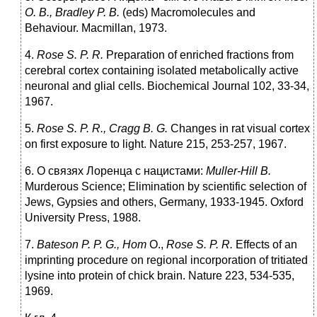
О
.
В
., Bradley P.
В
.
(eds) Macromolecules and
Behaviour. Macmillan, 1973.
4.
Rose S. P. R.
Preparation of enriched fractions from
cerebral cortex containing isolated metabolically active
neuronal and glial cells. Biochemical Journal 102, 33-34,
1967.
5.
Rose S. P. R., Cragg
В
. G.
Changes in rat visual cortex
on first exposure to light. Nature 215, 253-257, 1967.
6. О связях Лоренца с нацистами:
Muller-Hill
В
.
Murderous Science; Elimination by scientific selection of
Jews, Gypsies and others, Germany, 1933-1945. Oxford
University Press, 1988.
7.
Bateson P. P. G.,
Нот
О.,
Rose S. P. R.
Effects of an
imprinting procedure on regional incorporation of tritiated
lysine into protein of chick brain. Nature 223, 534-535,
1969.