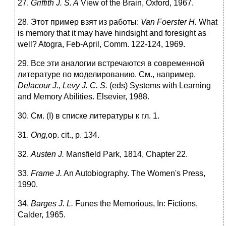
27.
Griffith J. S. A
View of the Brain, Oxford, 1967.
28. Этот пример взят из работы:
Van Foerster H.
What
is memory that it may have hindsight and foresight as
well? Atogra, Feb-April, Comm. 122-124, 1969.
29. Все эти аналогии встречаются в современной
литературе по моделированию. См., например,
Delacour J., Levy J.
С
. S.
(eds) Systems with Learning
and Memory Abilities. Elsevier, 1988.
30. См. (I) в списке литературы к гл. 1.
31.
Ong,
op. cit., p. 134.
32.
Austen J.
Mansfield Park, 1814, Chapter 22.
33.
Frame J.
An Autobiography. The Women's Press,
1990.
34.
Barges J. L.
Funes the Memorious, In: Fictions,
Calder, 1965.