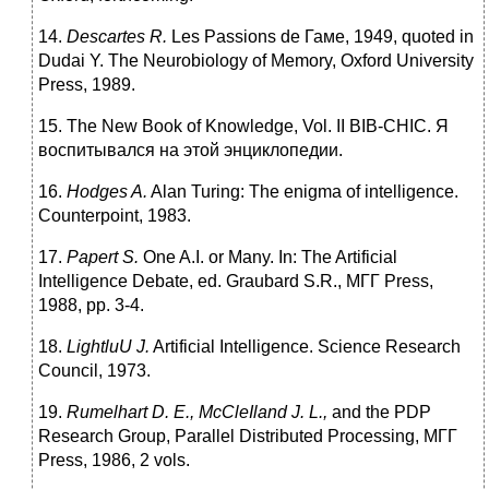
14.
Descartes R.
Les Passions de Гаме, 1949, quoted in
Dudai Y. The Neurobiology of Memory, Oxford University
Press, 1989.
15. The New Book of Knowledge, Vol. II BIB-CHIC. Я
воспитывался на этой энциклопедии.
16.
Hodges A.
Alan Turing: The enigma of intelligence.
Counterpoint, 1983.
17.
Papert S.
One A.I. or Many. In: The Artificial
Intelligence Debate, ed. Graubard S.R., МГГ Press,
1988, pp. 3-4.
18.
LightluU J.
Artificial Intelligence. Science Research
Council, 1973.
19.
Rumelhart D. E., McCleIland J. L.,
and the PDP
Research Group, Parallel Distributed Processing, МГГ
Press, 1986, 2 vols.