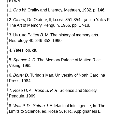
К гл. 4
1.
Ong W.
Orality and Literacy. Methuen, 1982, p. 146.
2.
Cicero,
De Oratore, II, Ixxxvi, 351-354, цит. по Yatcs P.
The Art of Memory. Penguin, 1966, pp. 17-18.
3. Цит. по
Patten
В
.
M. The history of memory arts.
Neurology 40, 346-352, 1990.
4. Yates, op. cit.
5.
Spence J. D.
The Memory Palace of Matteo Ricci.
Viking, 1985.
6.
Bolter D.
Turing's Man. University of North Carolina
Press, 1984.
7.
Rose H. A., Rose S. P. R.
Science and Society,
Penguin, 1969.
8.
Wall P. D., Safran J.
Artefactual Intelligence, In: The
Limits to Science, ed. Rose S. P. R., Appignanesi L.