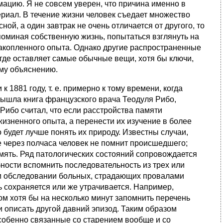
ацию. Я не совсем уверен, что причина именно в
риал. В течение жизни человек съедает множество
ой, а один завтрак не очень отличается от другого, то
поминая собственную жизнь, попытаться взглянуть на
накопленного опыта. Однако другие распространенные
 где оставляет самые обычные вещи, хотя бы ключи,
ому объяснению.
 1881 году, т. е. примерно к тому времени, когда
вышла книга французского врача Теодуля Рибо,
 Рибо считал, что если расстройства памяти
изненного опыта, а перенести их изучение в более
будет лучше понять их природу. Известны случаи,
е через полчаса человек не помнит происшедшего;
ять. Ряд патологических состояний сопровождается
ости вспомнить последовательность из трех или
ри обследовании больных, страдающих провалами
ь сохраняется или же утрачивается. Например,
ом хотя бы на несколько минут запомнить перечень
ли описать другой давний эпизод. Таким образом
собенно связанные со старением вообще и со