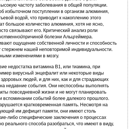
 высокую частоту заболевания в общей популяции.
об избыточном поступлении в организм алюминия,
ьевой водой, что приводит к накоплению этого
ат большое количество алюминия, хотя не ясно,
осто связывают его. Критический анализ роли
нственной
причиной болезни Альцгеймера.
ивают ощущение собственной личности и способность
ат стержнем нашей неповторимой индивидуальности.
рными изменениями в мозгу.
ие недостатка витамина B1, или тиамина, при
пример вирусный энцефалит или некоторые виды
 здоровых людей, и для них, как и для страдающих
 на недавние события. Они неспособны выполнять
кты повседневной жизни и не могут планировать
и вспоминании событий более далекого прошлого.
нарушается кратковременная память. Несмотря на
вующий им дефицит памяти, они имеют столь
акие-либо специфические заключения о процессах
но реального способа разобраться, что имеют в виду,