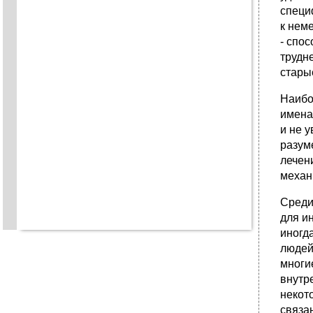
специ
к нем
- спо
трудн
стары
Наибо
имена
и не 
разум
лечен
механ
Среди
для и
иногд
людей
многи
внутр
некот
связа