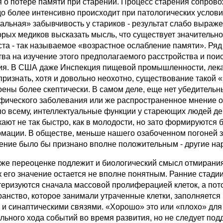
я о потере памяти при старении. Процесс старения сопрово
до более интенсивно происходит при патологических услови
альная» забывчивость у стариков - результат слабо выраже
орых медиков высказать мысль, что существует значительн
ста - так называемое «возрастное ослабление памяти». Ря
тва на изучение этого предполагаемого расстройства и пои
ия. В США даже Инспекция пищевой промышленности, лека
признать, хотя и довольно неохотно, существование такой 
оены более скептически. В самом деле, еще нет убедитель
фического заболевания или же распространенное мнение о 
по всему, интеллектуальные функции у стареющих людей д
кают не так быстро, как в молодости, но зато формируются
мации. В обществе, меньше нашего озабоченном погоней за
ение было бы признано вполне положительным - другие на
 же переоценке подлежит и биологический смысл отмирания
ак его значение остается не вполне понятным. Ранние стади
теризуются сначала массовой пролиферацией клеток, а по
ранство, которое занимали утраченные клетки, заполняетс
к и синаптическими связями. «Хорошо» это или «плохо» для
льного хода событий во время развития, но не следует подд