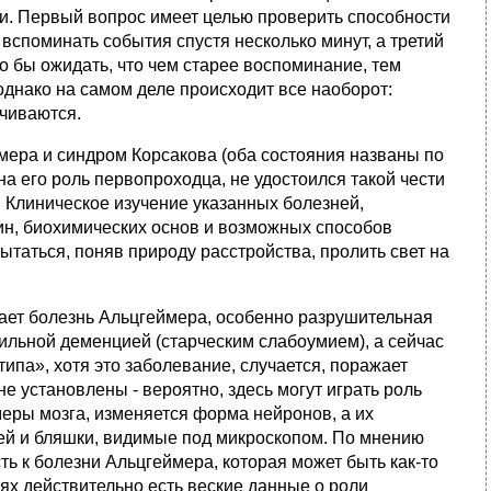
и. Первый вопрос имеет целью проверить способности
вспоминать события спустя несколько минут, а третий
о бы ожидать, что чем старее воспоминание, тем
однако на самом деле происходит все наоборот:
чиваются.
мера и синдром Корсакова (оба состояния названы по
а его роль первопроходца, не удостоился такой чести
. Клиническое изучение указанных болезней,
ин, биохимических основ и возможных способов
ытаться, поняв природу расстройства, пролить свет на
ает болезнь Альцгеймера, особенно разрушительная
нильной деменцией (старческим слабоумием), а сейчас
па», хотя это заболевание, случается, поражает
е установлены - вероятно, здесь могут играть роль
меры мозга, изменяется форма нейронов, а их
тей и бляшки, видимые под микроскопом. По мнению
ь к болезни Альцгеймера, которая может быть как-то
аях действительно есть веские данные о роли