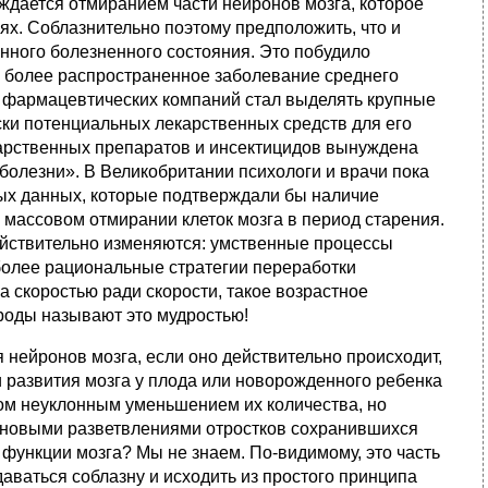
ждается отмиранием части нейронов мозга, которое
ях. Соблазнительно поэтому предположить, что и
нного болезненного состояния. Это побудило
о более распространенное заболевание среднего
д фармацевтических компаний стал выделять крупные
ски потенциальных лекарственных средств для его
рственных препаратов и инсектицидов вынуждена
«болезни». В Великобритании психологи и врачи пока
ных данных, которые подтверждали бы наличие
массовом отмирании клеток мозга в период старения.
ействительно изменяются: умственные процессы
 более рациональные стратегии переработки
 скоростью ради скорости, такое возрастное
роды называют это мудростью!
 нейронов мозга, если оно действительно происходит,
и развития мозга у плода или новорожденного ребенка
том неуклонным уменьшением их количества, но
я новыми разветвлениями отростков сохранившихся
 функции мозга? Мы не знаем. По-видимому, это часть
аваться соблазну и исходить из простого принципа