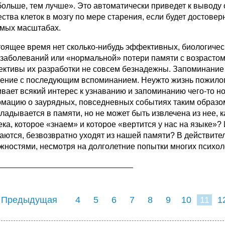
больше, тем лучше». Это автоматически приведет к выводу
ства клеток в мозгу по мере старения, если будет достовер
мых масштабах.
тоящее время нет сколько-нибудь эффективных, биологиче
заболеваний или «нормальной» потери памяти с возрастом, 
ективы их разработки не совсем безнадежны. Запоминание
чение с последующим вспоминанием. Неужто жизнь пожилого
ивает всякий интерес к узнаванию и запоминанию чего-то 
мацию о заурядных, повседневных событиях таким образом,
кладывается в памяти, но не может быть извлечена из нее, 
ека, которое «знаем» и которое «вертится у нас на языке»?
аются, безвозвратно уходят из нашей памяти? В действите
жностями, несмотря на долголетние попытки многих психол
 Предыдущая
4
5
6
7
8
9
10
11
1