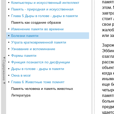
памят
•
Компьютеры и искусственный интеллект
этом.
•
Память - природная и искусственная
завтра
•
Глава 5 Дыры в голове - дыры в памяти
стоит
Память как создание образов
свои 
•
Изменение памяти во времени
жалоб
или з
•
Болезни памяти
•
Утрата кратковременной памяти
Зарожд
•
Узнавание и вспоминание
Эббин
•
Формы памяти
озагл
◄Содержание◄
рассм
•
Функция познается по дисфункции
объек
•
Дыры в голове - дыры в памяти
когда
•
Окна в мозг
иными
•
Глава 6 Животные тоже помнят
еще б
Память человека и память животных
четыр
Литература
памят
больн
предм
удает