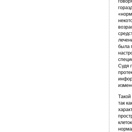
говор
гораз
«норм
некот
возра
средс
лечен
была 
настр
специ
Судя 
проте
инфор
измен
Такой
так к
харак
прост
клето
норма