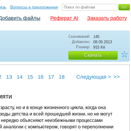
язь
Вопросы и предложения
Добавить файлы
Реферат AI
Заказать работу
Скачиваний:
145
Добавлен:
08.09.2013
Размер:
915 Кб
☆
Скачать
2
13
14
15
16
17
18
Следующая >
>>
мяти
расту, но и в конце жизненного цикла, когда она
оды детства и всей прошедшей жизни, но не могут
ти нередко объясняют неизбежными процессами
й аналогии с компьютером, говорят о переполнении