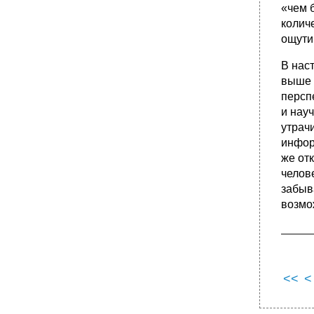
«чем 
количе
ощути
В нас
выше 
персп
и нау
утрач
инфор
же от
челов
забыв
возмо
<<
<