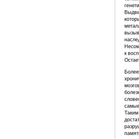
генет
Выдви
котор
метал
вызыв
насле
Несом
к вос
Остае
Более
хрони
мозго
болез
слове
самые
Таким
доста
разру
памят