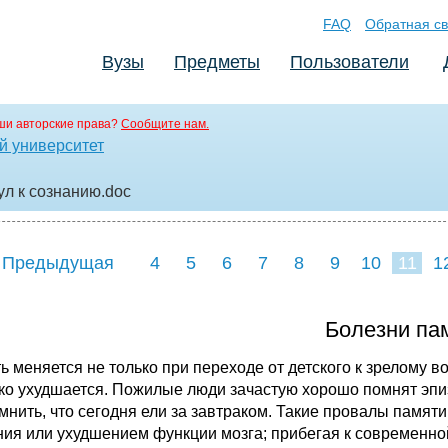
FAQ
Обратная св
Вузы
Предметы
Пользователи
ши авторские права?
Сообщите нам.
й университет
ул к сознанию
.doc
 Предыдущая
4
5
6
7
8
9
10
11
1
Болезни па
 меняется не только при переходе от детского к зрелому воз
ко ухудшается. Пожилые люди зачастую хорошо помнят эпиз
мнить, что сегодня ели за завтраком. Такие провалы памя
ния или ухудшением функции мозга; прибегая к современно