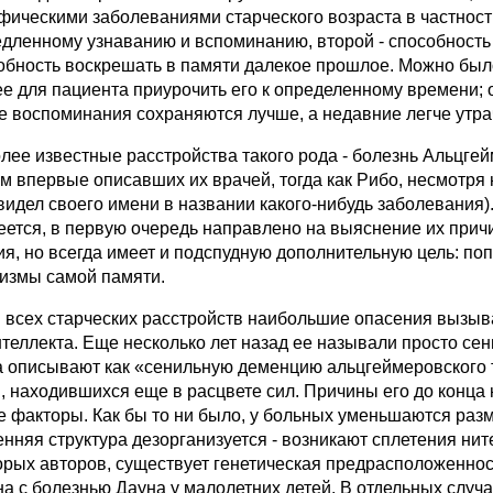
фическими заболеваниями старческого возраста в частност
едленному узнаванию и вспоминанию, второй - способность 
собность воскрешать в памяти далекое прошлое. Можно был
ее для пациента приурочить его к определенному времени; 
е воспоминания сохраняются лучше, а недавние легче утра
лее известные расстройства такого рода - болезнь Альцгей
м впервые описавших их врачей, тогда как Рибо, несмотря н
увидел своего имени в названии какого-нибудь заболевания)
еется, в первую очередь направлено на выяснение их прич
ия, но всегда имеет и подспудную дополнительную цель: поп
измы самой памяти.
 всех старческих расстройств наибольшие опасения вызыв
нтеллекта. Еще несколько лет назад ее называли просто се
а описывают как «сенильную деменцию альцгеймеровского ти
, находившихся еще в расцвете сил. Причины его до конца н
е факторы. Как бы то ни было, у больных уменьшаются раз
енняя структура дезорганизуется - возникают сплетения ни
орых авторов, существует генетическая предрасположенност
на с болезнью Дауна у малолетних детей. В отдельных случ