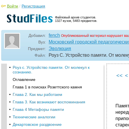
Войти
/
Регистрация
Файловый архив студентов.
1327 вузов, 5483 предметов.
fench
Добавил:
Опубликованный материал нарушает ва
Московский городской педагогически
Вуз:
Эволюция
Предмет:
Роуз С. Устройство памяти. От молек
Файл:
•
Роуз с. Устройство памяти. От молекул к
сознанию.
<<
<
Оглавление
Глава 1 в поисках Розеттского камня
•
Глава 2. Как мы работаем
•
Глава 3. Как возникают воспоминания
Память
•
Глава 4 Метафоры памяти
неред
•
Технические аналогии
припо
•
Декартовское раздвоение
старе