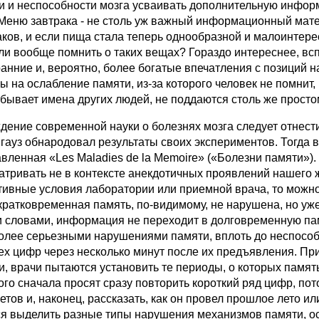
и и неспособности мозга усваивать дополнительную информ
 Меню завтрака - не столь уж важный информационный мате
ков, и если пища стала теперь однообразной и малоинтересн
 ли вообще помнить о таких вещах? Гораздо интереснее, вс
ранние и, вероятно, более богатые впечатления с позиций 
ы на ослабление памяти, из-за которого человек не помнит,
абывает имена других людей, не поддаются столь же прост
ение современной науки о болезнях мозга следует отнести к
гауз обнародовал результаты своих экспериментов. Тогда 
авленная «Les Maladies de la Memoire» («Болезни памяти»).
атривать не в контексте анекдотичных проявлений нашего ж
тивные условия лаборатории или приемной врача, то можно 
 кратковременная память, по-видимому, не нарушена, но уж
 словами, информация не переходит в долговременную пам
олее серьезными нарушениями памяти, вплоть до неспособн
ех цифр через несколько минут после их предъявления. П
и, врачи пытаются установить те периоды, о которых памят
ого сначала просят сразу повторить короткий ряд цифр, пот
етов и, наконец, рассказать, как он провел прошлое лето и
ся выделить разные типы нарушения механизмов памяти, о