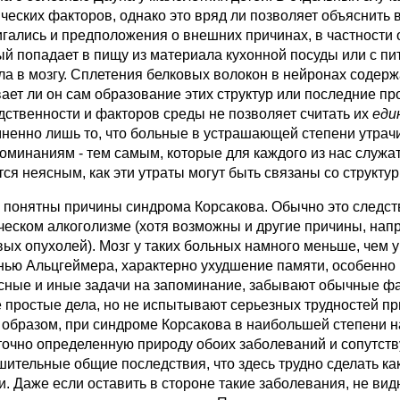
ических факторов, однако это вряд ли позволяет объяснить
гались и предположения о внешних причинах, в частности 
ый попадает в пищу из материала кухонной посуды или с пит
ла в мозгу. Сплетения белковых волокон в нейронах содерж
ает ли он сам образование этих структур или последние пр
дственности и факторов среды не позволяет считать их
еди
ненно лишь то, что больные в устрашающей степени утрач
поминаниям - тем самым, которые для каждого из нас служ
тся неясным, как эти утраты могут быть связаны со структу
 понятны причины синдрома Корсакова. Обычно это следств
ческом алкоголизме (хотя возможны и другие причины, на
вых опухолей). Мозг у таких больных намного меньше, чем у
нью Альцгеймера, характерно ухудшение памяти, особенно
сные и иные задачи на запоминание, забывают обычные фа
 простые дела, но не испытывают серьезных трудностей пр
 образом, при синдроме Корсакова в наибольшей степени 
точно определенную природу обоих заболеваний и сопутст
шительные общие последствия, что здесь трудно сделать к
и. Даже если оставить в стороне такие заболевания, не вид