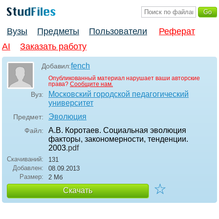
Вузы
Предметы
Пользователи
Реферат
AI
Заказать работу
fench
Добавил:
Опубликованный материал нарушает ваши авторские
права?
Сообщите нам.
Московский городской педагогический
Вуз:
университет
Эволюция
Предмет:
А.В. Коротаев. Социальная эволюция
Файл:
факторы, закономерности, тенденции.
2003
.pdf
Скачиваний:
131
Добавлен:
08.09.2013
Размер:
2 Мб
☆
Скачать