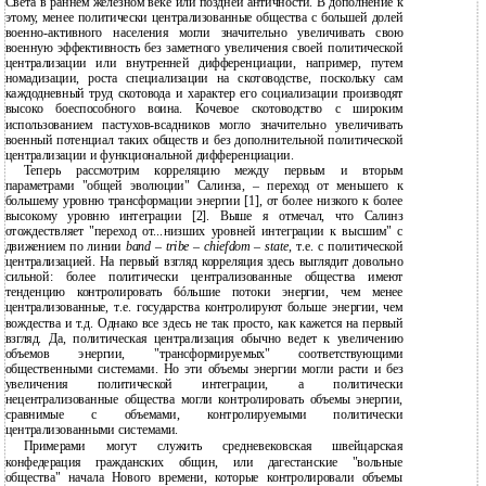
Света в раннем железном веке или поздней античности. В дополнение к
этому, менее политически централизованные общества с большей долей
военно-активного населения могли значительно увеличивать свою
военную эффективность без заметного увеличения своей политической
централизации или внутренней дифференциации, например, путем
номадизации, роста специализации на скотоводстве, поскольку сам
каждодневный труд скотовода и характер его социализации производят
высоко боеспособного воина. Кочевое скотоводство с широким
использованием пастухов-всадников могло значительно увеличивать
военный потенциал таких обществ и без дополнительной политической
централизации и функциональной дифференциации.
Теперь рассмотрим корреляцию между первым и вторым
параметрами "общей эволюции" Салинза, – переход от меньшего к
большему уровню трансформации энергии [1], от более низкого к более
высокому уровню интеграции [2]. Выше я отмечал, что Салинз
отождествляет "переход от...низших уровней интеграции к высшим" с
движением по линии
band – tribe – chiefdom – state
, т.е. с политической
централизацией. На первый взгляд корреляция здесь выглядит довольно
сильной: более политически централизованные общества имеют
тенденцию контролировать бóльшие потоки энергии, чем менее
централизованные, т.е. государства контролируют больше энергии, чем
вождества и т.д. Однако все здесь не так просто, как кажется на первый
взгляд. Да, политическая централизация обычно ведет к увеличению
объемов энергии, "трансформируемых" соответствующими
общественными системами. Но эти объемы энергии могли расти и без
увеличения политической интеграции, а политически
нецентрализованные общества могли контролировать объемы энергии,
сравнимые с объемами, контролируемыми политически
централизованными системами.
Примерами могут служить средневековская швейцарская
конфедерация гражданских общин, или дагестанские "вольные
общества" начала Нового времени, которые контролировали объемы