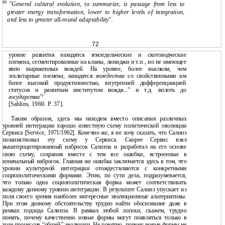
69
"General cultural evolution, to summarize, is passage from less to
greater energy transformation, lower to higher levels of integration,
and less to greater all-round adaptability".
72
уровне развития находятся земледельческие и скотоводческие
племена, сегментированные на кланы, линиджи и т.п., но не имеющее
явно выраженных вождей. На уровне, более высоком, чем
эгалитарные
племена,
находятся
вождества
со свойственными им
более высокой продуктивностью, внутренней дифференциацией
статусов и развитым институтом вождя...” и т.д. вплоть до
70
государства
[Sahlins, 1960. P. 37].
Таким образом, здесь мы находим вместо описания различных
уровней интеграции хорошо известную схему политической эволюции
Сервиса [Service, 1971/1962]. Конечно же, я не хочу сказать, что Салинз
позаимствовал эту схему у Сервиса. Скорее Сервис взял
вышепроцитированный набросок Салинза и разработал на его основе
свою схему, сохранив вместе с тем все ошибки, встроенные в
изначальный набросок. Главная же ошибка заключается здесь в том, что
уровни культурной интеграции отождествляются с конкретными
социополитическими формами. Этим, по сути дела, подразумевается,
что только одна социополитическая форма может соответствовать
каждому данному уровню интеграции. В результате Салинз упускает из
поля своего зрения наиболее интересные эволюционные альтернативы.
При этом данному обстоятельству трудно найти обоснование даже в
рамках подхода Салинза. В рамках любой логики, скажем, трудно
понять, почему качественно новые формы могут появляться только в
ходе процессов “общей” эволюции. Не понятно, почему новые формы не