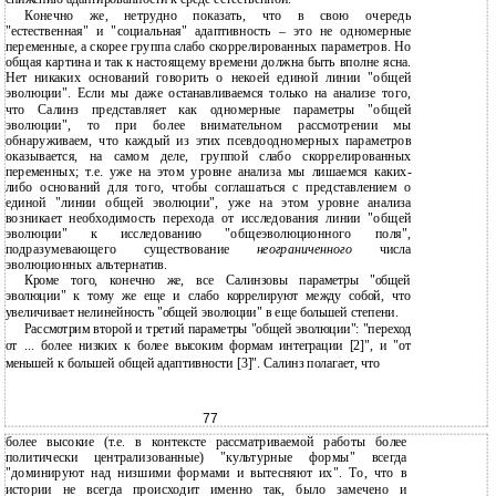
Конечно же, нетрудно показать, что в свою очередь
"естественная" и "социальная" адаптивность – это не одномерные
переменные, а скорее группа слабо скоррелированных параметров. Но
общая картина и так к настоящему времени должна быть вполне ясна.
Нет никаких оснований говорить о некоей единой линии "общей
эволюции". Если мы даже останавливаемся только на анализе того,
что Салинз представляет как одномерные параметры "общей
эволюции", то при более внимательном рассмотрении мы
обнаруживаем, что каждый из этих псевдоодномерных параметров
оказывается, на самом деле, группой слабо скоррелированных
переменных; т.е. уже на этом уровне анализа мы лишаемся каких-
либо оснований для того, чтобы соглашаться с представлением о
единой "линии общей эволюции", уже на этом уровне анализа
возникает необходимость перехода от исследования линии "общей
эволюции" к исследованию "общеэволюционного поля",
подразумевающего существование
неограниченного
числа
эволюционных альтернатив.
Кроме того, конечно же, все Салинзовы параметры "общей
эволюции" к тому же еще и слабо коррелируют между собой, что
увеличивает нелинейность "общей эволюции" в еще большей степени.
Рассмотрим второй и третий параметры "общей эволюции": "переход
от ... более низких к более высоким формам интеграции [2]", и "от
меньшей к большей общей адаптивности [3]". Салинз полагает, что
77
более высокие (т.е. в контексте рассматриваемой работы более
политически централизованные) "культурные формы" всегда
"доминируют над низшими формами и вытесняют их". То, что в
истории не всегда происходит именно так, было замечено и