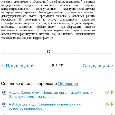
энергии, сравнимые с объемами, "трансформировавшимися" ранними
государствами средней величины; объемы же энергии,
контролировавшиеся совокупностью культурно-экономически
интегрированных греческих безгосударственных полисов или римского
догосударственного
civitas
, превышали таковые у обычных ранних
государств. В дополнение к этому, совокупность параметров
"трансформации энергии" состоит, как мы помним, из двух подгрупп,
поскольку параметры эффективности трансформации энергии
оказываются отличными от группы параметров, характеризующих
объемы трансформируемой энергии. Как мы помним, эффективность
трансформации энергии коррелирует не-
80
< Предыдущая
8 / 29
Следующая >
Соседние файлы в предмете
Эволюция
А. ДЖ. Кернс-Смит. Первыми организмами могли
73
быть кристаллы глины.doc
А.А.Аруцев и др. Концепции современного
86
естествознания.doc