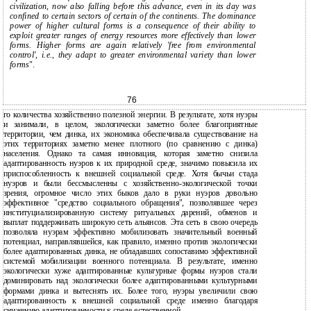
civilization, now also falling before this advance, even in its day was
confined to certain sectors of certain of the continents. The dominance
power of higher cultural forms is a consequence of their ability to
exploit greater ranges of energy resources more effectively than lower
forms. Higher forms are again relatively 'free from environmental
control', i.e., they adapt to greater environmental variety than lower
forms
".
76
го количества хозяйственно полезной энергии. В результате, хотя нуэры
и занимали, в целом, экологически заметно более благоприятные
территории, чем динка, их экономика обеспечивала существование на
этих территориях заметно менее плотного (по сравнению с динка)
населения. Однако та самая инновация, которая заметно снизила
адаптированность нуэров к их природной среде, значимо повысила их
приспособленность к внешней социальной среде. Хотя бычьи стада
нуэров и были бессмысленны с хозяйственно-экологической точки
зрения, огромное число этих быков дало в руки нуэров довольно
эффективное "средство социального обращения", позволявшее через
институциализированную систему ритуальных дарений, обменов и
выплат поддерживать широкую сеть альянсов. Эта сеть в свою очередь
позволяла нуэрам эффективно мобилизовать значительный военный
потенциал, направлявшейся, как правило, именно против экологически
более адаптированных динка, не обладавших сопоставимо эффективной
системой мобилизации военного потенциала. В результате, именно
экологически хуже адаптированные культурные формы нуэров стали
доминировать над экологически более адаптированными культурными
формами динка и вытеснять их. Более того, нуэры увеличили свою
адаптированность к внешней социальной среде именно благодаря
снижению адаптированности к среде естественной.