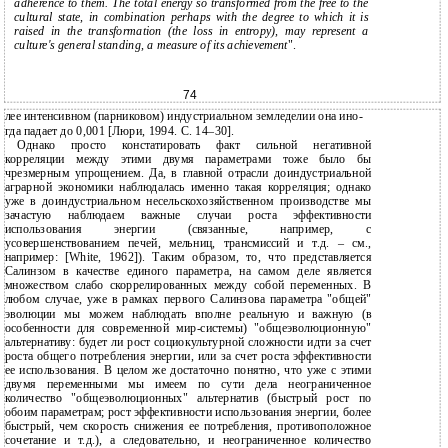
adherence to them. The total energy so transformed from the free to the
cultural state, in combination perhaps with the degree to which it is
raised in the transformation (the loss in entropy), may represent a
culture's general standing, a measure of its achievement
".
74
лее интенсивном (парниковом) индустриальном земледелии она ино-
гда падает до 0,001 [Люри, 1994. С. 14–30].
Однако просто констатировать факт сильной негативной
корреляции между этими двумя параметрами тоже было бы
чрезмерным упрощением. Да, в главной отрасли доиндустриальной
аграрной экономики наблюдалась именно такая корреляция; однако
уже в доиндустриальном несельскохозяйственном производстве мы
зачастую наблюдаем важные случаи роста эффективности
использования энергии (связанные, например, с
усовершенствованием печей, мельниц, трансмиссий и т.д. – см.,
например: [White, 1962]). Таким образом, то, что представляется
Салинзом в качестве единого параметра, на самом деле является
множеством слабо скоррелированных между собой переменных. В
любом случае, уже в рамках первого Салинзова параметра "общей"
эволюции мы можем наблюдать вполне реальную и важную (в
особенности для современной мир-системы) "общеэволюционную"
альтернативу: будет ли рост социокультурной сложности идти за счет
роста общего потребления энергии, или за счет роста эффективности
ее использования. В целом же достаточно понятно, что уже с этими
двумя переменными мы имеем по сути дела неограниченное
количество "общеэволюционных" альтернатив (быстрый рост по
обоим параметрам; рост эффективности использования энергии, более
быстрый, чем скорость снижения ее потребления, противоположное
сочетание и т.д.), а следовательно, и неограниченное количество