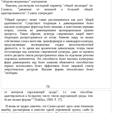
"общеэволюционных" альтернатив.
Наконец, рассмотрим последний параметр "общей эволюции" по
Салинзу, "движение от меньшей к большей общей
адаптированности”. Салинз утверждает:
"Общий прогресс может также рассматриваться как рост 'общей
адаптивности'. Существует тенденция к доминированию более
высоких культурных форм над более низкими, к вытеснению первыми
вторых; степень же доминирования пропорциональна уровню
прогресса. Таким образом, культура современных наций имеет
тенденцию распространяться по всему Земному шару, на наших
собственных глазах вытесняя, трансформируя и ликвидируя культуры,
представляющие эволюционные стадии многотысячелетней
древности; в то время как архаическая цивилизация, теперь также
отступающая под натиском современной культуры, даже во времена
своего расцвета смогла распространиться лишь на отдельные регионы
отдельных континентов. Эта способность более высоких культурных
форм доминировать над более низкими объясняется способностью
первых использовать более эффективно более широкий спектр
энергетических ресурсов. Высшие формы относительно более
"свободны
75
от контроля окружающей среды", т.е. они способны
адаптироваться к большему числу типов окружающей среды, чем
72
более низкие формы"
[Sahlins, 1960. P. 37].
И вновь не трудно заметить, что Салинз делает здесь свою типичную
ошибку, рассматривая в качестве одной переменной группу слабо (и