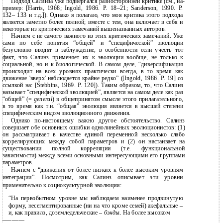
Подход Салинза уже подвергался разносторонней критике (см., на-
пример: [Harris, 1968; Ingold, 1986. P. 18–21; Sanderson, 1990. P.
132– 133 и т.д.]). Однако я полагаю, что моя критика этого подхода
является заметно более полной; вместе с тем, она включает в себя и
некоторые из критических замечаний вышеназванных авторов.
Начнем с не самого важного из этих критических замечаний. Уже
сами по себе понятия “общей” и “специфической” эволюции
безусловно вводят в заблуждение, в особенности если учесть тот
факт, что Салинз применяет их к эволюции вообще, не только к
социальной, но и к биологической. В самом деле, “диверсификация
происходит на всех уровнях практически всегда, в то время как
движение 'вверх' наблюдается крайне редко” ([Ingold, 1986. P. 19] со
ссылкой на: [Stebbins, 1969. P. 120]). Таким образом, то, что Салинз
называет “специфической эволюцией”, является на самом деле как раз
“общей” (=
general
) в общепринятом смысле этого прилагательного,
в то время как т.н. “общая” эволюция является в высшей степени
специфическим видом эволюционного движения.
Однако по-настоящему важно другое обстоятельство. Салинз
совершает обе основных ошибки однолинейных эволюционистов: (1)
он рассматривает в качестве единой переменной несколько слабо
коррелирующих между собой параметров и (2) он настаивает на
существовании полной корреляции (т.е. функциональной
зависимости) между всеми основными интересующими его группами
параметров.
Начнем с “движения от более низких к более высоким уровням
интеграции”. Посмотрим, как Салинз описывает эти уровни
применительно к социокультурной эволюции:
“На первобытном уровне мы наблюдаем наименее продвинутую
форму, несегментированные (ни на что кроме семей) акефальные –
и, как правило, доземледельческие –
бэнд
ы
.
На более высоком
———————