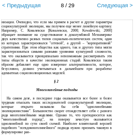
< Предыдущая
8 / 29
Следующая >
низации. Очевидно, что если мы примем в расчет и другие параметры
социокультурной эволюции, мы получим еще менее линейную картину.
Например, С. Ковалевски [Ковалевски, 2000; Kowalewski, 2000]
обращает внимание на существование в доколумбовой Мезоамерике
двух качественно разных типов социально-политических систем, один
из которых характеризовался "сетевой", а другой – "корпоративной"
стратегиями. При этом общества как одного, так и другого типа могли
характеризоваться самыми разными уровнями культурной сложности,
так что оказывается принципиально невозможным рассматривать эти
типы обществ в качестве эволюционных стадий. Ковалевски таким
образом добавляет еще одно измерение альтернативности, которое,
безусловно, должно учитываться в дальнейшем при разработке
адекватных социоэволюционных моделей.
§ 2
Многолинейные подходы
На самом деле, в последние годы оказывается все более и более
трудным отыскать таких исследователей социокультурной эволюции,
которые открыто называли бы себя “однолинейными
эволюционистами”. Большинство скорее отождествляет себя с разного
рода многолинейными моделями. Однако то, что преподносится как
“многолинейный подход”, на поверку зачастую оказывается
однолинейной по сути своей схемой. Наиболее влиятельной версией
подобного “псевдомноголинейного” подхода нужно признать таковую в
формулировке ран-