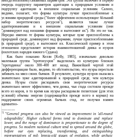
иногда негативно) связанных параметров. Эта группа включает в первую
очередь подгруппу параметров адаптации к природным условиям и
подгруппу адаптации к внешним социальным условиям. Салинз,
видимо, полагает, что формы культуры лучше приспособленные к
условиям природной среды ("более эффективно использующие бóльший
набор энергетических ресурсов"), являются также лучше
адаптированными и к внешним социальным условиям (они
"доминируют над низшими формами и вытесняют их"). Но это не так.
Нередко именно те формы культуры, которые хуже приспособлены к
природной среде, доминируют над формами, лучше приспособленными
(к природной среде), и вытесняют их. Классический пример в этом
отношении представляет история взаимоотношений динка и нуэров
(нилотских народов южного Судана).
Как было показано Келли [Kelly, 1985], изначально довольно
маленькая группа "протонуэров" выделилась из культурно близких
"протодинка" около 300–400 лет назад. Важнейшей чертой этой
дифференциации было, видимо, то обстоятельство, что нуэры перестали
забивать на мясо своих бычков. В результате, культура нуэров оказалась
значительно хуже адаптированной к природной среде, чем культура
динка. Нуэры стали расходовать свои энергетические ресурсы
значительно менее эффективно, чем динка, чьи стада состояли прежде
всего из коров, в то время как нуэры расходовали гигантские (для этих
условий) объемы энергии (содержащейся прежде всего в кормах) на
поддержание своих огромных бычьих стад, не получая взамен
адекватно-
———————
72
"
General progress can also be viewed as improvement in 'all-round
adaptability'. Higher cultural forms tend to dominate and replace
lower, and the range of dominance is proportionate to the degree of
progress. So modern national culture tend to spread around the globe,
before our eyes replacing, transforming, and extinguishing
representatives of mil- lennia-old stages of evolution, while archaic