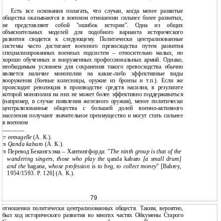
Есть все основания полагать, что случаи, когда менее развитые
общества оказываются в военном отношении сильнее более развитых,
не представляют собой "ошибок истории". Одна из общих
объяснительных моделей для подобного варианта исторического
развития сводится к следующему. Политически централизованные
системы часто достигают военного превосходства путем развития
специализированных военных подсистем – относительно малых, но
хорошо обученных и вооруженных профессиональных армий. Однако,
необходимым условием для сохранения такого превосходства обычно
является наличие монополии на какие-либо эффективные виды
вооружения (боевые колесницы, оружие из бронзы и т.п.). Если же
происходит революция в производстве средств насилия, в результате
которой монополия на них не может более эффективно поддерживаться
(например, в случае появления железного оружия), менее политически
централизованные общества с большей долей военно-активного
населения получают значительное преимущество и могут стать сильнее
в военном
———————
e
emagelle
(А. К.).
77
Qanda kabaro
(А. К.).
78
Перевод Бекингхэма – Хантингфорда: "
The ninth group is that of the
79
wandering singers, those who play the
qanda kabaro
[a small drum]
and the
bagana
, whose profession is to beg, to collect money
" [Bahrey,
1954/1593. P. 126] (А. К.).
79
отношении политически централизованных обществ. Таким, вероятно,
был ход исторического развития во многих частях Ойкумены Старого