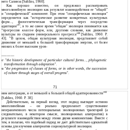
него Салинза [Sahlins, 1960].
Как хорошо известно, он предложил рассматривать
многолинейную эволюцию как результат взаимодействия ее “общей”
и “специфической” компонент. При этом “специфическая эволюция”
определяется как “историческое развитие конкретных культурных
форм..., филогенетическая трансформация через посредство
67
адаптации”
; в то же самое время “общая” эволюция понимается как
“прогрессия
классов
форм, или, другими словами, как движение
68
культуры по стадиям универсального прогресса”
[Sahlins, 1960. P.
43]. “В целом, общая культурная эволюция, представляет собой
движение от меньшей к большей трансформации энергии, от более
низких к более высоким уров-
———————
"
the historic development of particular cultural forms..., phylogenetic
67
transformation through adaptation
".
"
the progression of classes of forms, or in other words, the succession
68
of culture through stages of overall progress
".
71
69
ням интеграции, и от меньшей к большей общей адаптированности”
[Sahlins, 1960. P. 38].
Действительно, на первый взгляд, этот подход выглядит истинно
многолинейным – он реально предполагает существование
неограниченного числа потенциальных эволюционных траекторий (а
следовательно, в некотором смысле, эволюционных альтернатив) в
результате взаимодействия между этими двумя компонентами. Вместе с
тем, я полагаю, что подобный подход не дает действительно адекватной
основы для изучения альтернатив социокультурной эволюции.