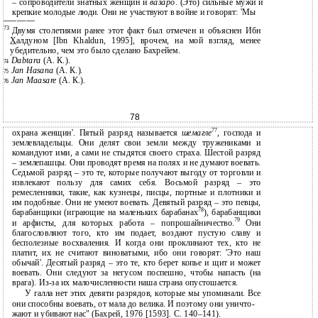
– сопроводители знатных женщин и
вазаро
. (Это) сильные мужи и
крепкие молодые люди. Они не участвуют в войне и говорят: 'Мы
———————
73
Двумя столетиями ранее этот факт был отмечен и объяснен Ибн
Х
алдуном [Ibn Khaldun, 1995], врочем, на мой взгляд, менее
убедительно, чем это было сделано Бахрейем.
Dabtara
(А. К.).
74
Jan Hasana
(А. К.).
75
Jan Maasare
(А. К.).
76
78
77
охрана женщин'. Пятый разряд называется
шемагле
,
господа и
землевладельцы. Они делят свои земли между тружениками и
командуют ими, а сами не стыдятся своего страха. Шестой разряд
– землепашцы. Они проводят время на полях и не думают воевать.
Седьмой разряд – это те, которые получают выгоду от торговли и
извлекают пользу для самих себя. Восьмой разряд – это
ремесленники, такие, как кузнецы, писцы, портные и плотники и
им подобные. Они не умеют воевать. Девятый разряд – это певцы,
78
барабанщики (играющие на маленьких барабанах
), барабанщики
79
и арфисты, для которых работа – попрошайничество.
Они
благословляют того, кто им подает, воздают пустую славу и
бесполезные восхваления. И когда они проклинают тех, кто не
платит, их не считают виноватыми, ибо они говорят: 'Это наш
обычай'. Десятый разряд – это те, кто берет копье и щит и может
воевать. Они следуют за негусом поспешно, чтобы напасть (на
врага). Из-за их малочисленности наша страна опустошается.
У галла нет этих девяти разрядов, которые мы упоминали. Все
они способны воевать, от мала до велика. И поэтому они уничто-
жают и убивают нас" (Бахрей, 1976 [1593]. С. 140–141).