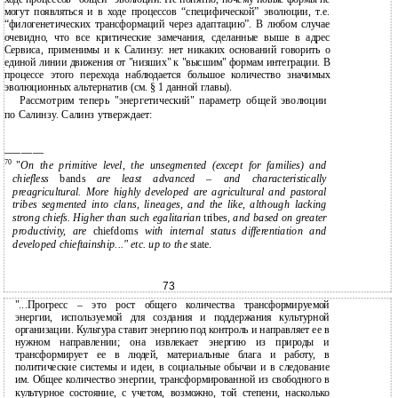
могут появляться и в ходе процессов “специфической” эволюции, т.е.
“филогенетических трансформаций через адаптацию”. В любом случае
очевидно, что все критические замечания, сделанные выше в адрес
Сервиса, применимы и к Салинзу: нет никаких оснований говорить о
единой линии движения от "низших" к "высшим" формам интеграции. В
процессе этого перехода наблюдается большое количество значимых
эволюционных альтернатив (см. § 1 данной главы).
Рассмотрим теперь "энергетический" параметр общей эволюции
по Салинзу. Салинз утверждает:
———————
70
"
On the primitive level, the unsegmented (except for families) and
chiefless
bands
are least advanced – and characteristically
preagricultural. More highly developed are agricultural and pastoral
tribes segmented into clans, lineages, and the like, although lacking
strong chiefs. Higher than such egalitarian
tribes
, and based on greater
productivity, are
chiefdoms
with internal status differentiation and
developed chieftainship..." etc. up to the
state.
73
"...Прогресс – это рост общего количества трансформируемой
энергии, используемой для создания и поддержания культурной
организации. Культура ставит энергию под контроль и направляет ее в
нужном направлении; она извлекает энергию из природы и
трансформирует ее в людей, материальные блага и работу, в
политические системы и идеи, в социальные обычаи и в следование
им. Общее количество энергии, трансформированной из свободного в
культурное состояние, с учетом, возможно, той степени, насколько