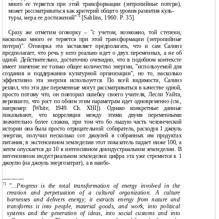
много ее теряется при этой трансформации (энтропийные потери),
может рассматриваться как критерий общего уровня развития куль-
71
туры, мера ее достижений"
[Sahlins, 1960. P. 35].
Сразу же отметим оговорку – "с учетом, возможно, той степени,
насколько много ее теряется при этой трансформации (энтропийные
потери)". Оговорка эта заставляет предполагать, что и сам Салинз
предполагает, что речь у него реально идет о двух переменных, а не об
одной. Действительно, достаточно очевидно, что в подобном контексте
имеет значение не только общее количество энергии, "используемой для
создания и поддержания культурной организации", но то, насколько
эффективно эта энергия используется. По всей видимости, Салинз
решил, что эти две переменные могут рассматриваться в качестве одной,
просто потому что, он повторил ошибку своего учителя, Лесли Уайта,
верившего, что рост по обоим этим параметрам идет одновременно (см.,
например: [White, 1949. Ch. XIII]). Однако конкретные данные
показывают, что корреляция между этими двумя переменными
значительно более сложна, при том что бо льшую часть человеческой
истории она была просто отрицательной: собиратель, расходуя 1 джоуль
энергии, получил несколько сот джоулей в собранных им продуктах
питания; в экстенсивном земледелии этот показатель падает ниже 100, а
затем опускается до 10 в интенсивном доиндустриальном земледелии. В
интенсивном индустриальном земледелии цифра эта уже стремится к 1
джоулю (на джоуль энергозатрат), а в наибо-
———————
71
"
...Progress is the total transformation of energy involved in the
creation and perpetuation of a cultural organization. A culture
harnesses and delivers energy; it extracts energy from nature and
transforms it into people, material goods, and work, into political
systems and the generation of ideas, into social customs and into