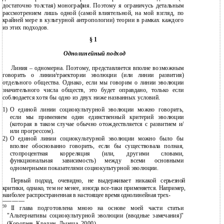
достаточно толстая) монография. Поэтому я ограничусь детальным
рассмотрением лишь одной (самой влиятельной, на мой взгляд, по
крайней мере в культурной антропологии) теории в рамках каждого
из этих подходов.
§ 1
Однолинейный подход
Линия – одномерна. Поэтому, представляется вполне возможным
говорить о линии/траектории эволюции (или линии развития)
отдельного общества. Однако, если мы говорим о линии эволюции
значительного числа обществ, это будет оправдано, только если
соблюдается хотя бы одно из двух ниже названных условий.
1)
О единой линии социокультурной эволюции можно говорить,
если мы применяем один единственный критерий эволюции
(которая в таком случае обычно отождествляется с развитием и/
или прогрессом).
2)
О единой линии социокультурной эволюции можно было бы
вполне обоснованно говорить, если бы существовала полная,
стопроцентная корреляция (или, другими словами,
функциональная зависимость) между всеми основными
одномерными показателями социокультурной эволюции.
Первый подход, очевидно, не выдерживает никакой серьезной
критики, однако, тем не менее, иногда все-таки применяется. Например,
наиболее распространенная в настоящее время однолинейная трех-
———————
59
II глава подготовлена мною на основе моей части статьи
"Альтернативы социокультурной эволюции (вводные замечания)"
(Коротаев, Крадин, Лынша, 2000).