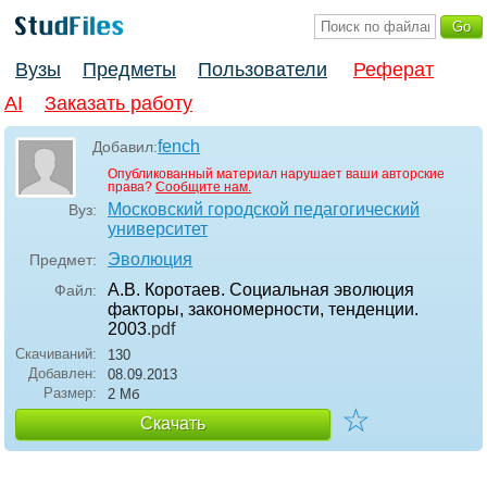
Вузы
Предметы
Пользователи
Реферат
AI
Заказать работу
fench
Добавил:
Опубликованный материал нарушает ваши авторские
права?
Сообщите нам.
Московский городской педагогический
Вуз:
университет
Эволюция
Предмет:
А.В. Коротаев. Социальная эволюция
Файл:
факторы, закономерности, тенденции.
2003
.pdf
Скачиваний:
130
Добавлен:
08.09.2013
Размер:
2 Мб
☆
Скачать