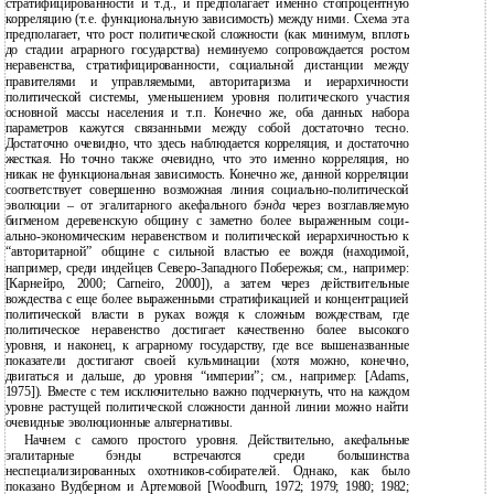
стратифицированности и т.д., и предполагает именно стопроцентную
корреляцию (т.е. функциональную зависимость) между ними. Схема эта
предполагает, что рост политической сложности (как минимум, вплоть
до стадии аграрного государства) неминуемо сопровождается ростом
неравенства, стратифицированности, социальной дистанции между
правителями и управляемыми, авторитаризма и иерархичности
политической системы, уменьшением уровня политического участия
основной массы населения и т.п. Конечно же, оба данных набора
параметров кажутся связанными между собой достаточно тесно.
Достаточно очевидно, что здесь наблюдается корреляция, и достаточно
жесткая. Но точно также очевидно, что это именно корреляция, но
никак не функциональная зависимость. Конечно же, данной корреляции
соответствует совершенно возможная линия социально-политической
эволюции – от эгалитарного акефального
бэнда
через возглавляемую
бигменом деревенскую общину с заметно более выраженным соци-
ально-экономическим неравенством и политической иерархичностью к
“авторитарной” общине с сильной властью ее вождя (находимой,
например, среди индейцев Северо-Западного Побережья; см., например:
[Карнейро, 2000; Carneiro, 2000]), а затем через действительные
вождества с еще более выраженными стратификацией и концентрацией
политической власти в руках вождя к сложным вождествам, где
политическое неравенство достигает качественно более высокого
уровня, и наконец, к аграрному государству, где все вышеназванные
показатели достигают своей кульминации (хотя можно, конечно,
двигаться и дальше, до уровня “империи”; см., например: [Adams,
1975]). Вместе с тем исключительно важно подчеркнуть, что на каждом
уровне растущей политической сложности данной линии можно найти
очевидные эволюционные альтернативы.
Начнем с самого простого уровня. Действительно, акефальные
эгалитарные бэнды встречаются среди большинства
неспециализированных охотников-собирателей. Однако, как было
показано Вудберном и Артемовой [Woodburn, 1972; 1979; 1980; 1982;