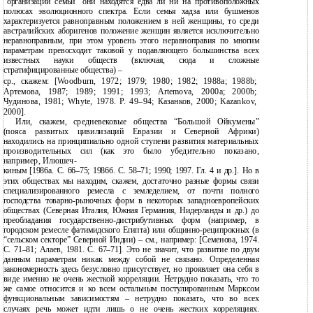
“организации семьи” они находятся едва ли ни на противоположных
полюсах эволюционного спектра. Если семья хадза или бушменов
характеризуется равноправным положением в ней женщины, то среди
австралийских аборигенов положение женщин является исключительно
неравноправным, при этом уровень этого неравноправия по многим
параметрам превосходит таковой у подавляющего большинства всех
известных науки обществ (включая, сюда и сложные
стратифицированные общества) –
ср., скажем: [Woodburn, 1972; 1979; 1980; 1982; 1988a; 1988b;
Артемова, 1987; 1989; 1991; 1993; Artemova, 2000a; 2000b;
Чудинова, 1981; Whyte, 1978. P. 49–94; Казанков, 2000; Kazankov,
2000].
Или, скажем, средневековые общества “Большой Ойкумены”
(пояса развитых цивилизаций Евразии и Северной Африки)
находились на принципиально одной ступени развития материальных
производительных сил (как это было убедительно показано,
например, Илюшеч-
киным [1986а. С. 66–75; 1986б. С. 58–71; 1990; 1997. Гл. 4 и др.]. Но в
этих обществах мы находим, скажем, достаточно разные формы связи
специализированного ремесла с земледелием, от почти полного
господства товарно-рыночных форм в некоторых западноевропейских
обществах (Северная Италия, Южная Германия, Нидерланды и др.) до
преобладания государственно-дистрибутивных форм (например, в
городском ремесле фатимидского Египта) или общинно-реципрокных (в
“сельском секторе” Северной Индии) – см., например: [Семенова, 1974.
С. 71–81; Алаев, 1981. С. 67–71]. Это не значит, что развитие по двум
данным параметрам никак между собой не связано. Определенная
закономерность здесь безусловно присутствует, но проявляет она себя в
виде именно не очень жесткой корреляции. Нетрудно показать, что то
же самое относится и ко всем остальным постулированным Марксом
функциональным зависимостям – нетрудно показать, что во всех
случаях речь может идти лишь о не очень жестких корреляциях.