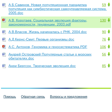
А.Б.Савинов. Новая популяционная парадигма
59
популяция как симбиотическая самоуправляемая система.
2005.doc
А.В. Коротаев. Социальная эволюция факторы,
130
закономерности, тенденции. 2003.pdf
А.В.Власов. Жизнь начиналась с РНК. 2004.doc
90
А.Д.Кернс-Смит. Первые организмы.doc
76
А.С. Антонов, Геномика и геносистематика.PDF
106
Андрей Островский Популярные статьи о морских
56
обитателях.doc
Анри Бергсон. Творческая эволюция.doc
85
Помощь
Обратная связь
Вопросы и предложения
Пользовательское соглашение
Политика конфиденциальности