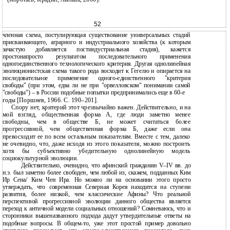
52
членная схема, постулирующая существование универсальных стадий
присваивающего, аграрного и индустриального хозяйства (к которым
зачастую добавляется постиндустриальная стадия), кажется
простонапросто результатом последовательного применения
одногоединственного технологического критерия. Другая однолинейная
эволюционистская схема такого рода восходит к Гегелю и опирается на
последовательное применение одного-единственного "критерия
свободы" (при этом, едва ли не при "орвелловском" понимании самой
"свободы") – в России подобные попытки предпринимались еще в 60-е
годы [Поршнев, 1966. С. 190–201].
Спору нет, критерий этот чрезвычайно важен. Действительно, и на
мой взгляд, общественная форма А, где люди заметно менее
свободны, чем в обществе Б, не может считаться более
прогрессивной, чем общественная форма Б, даже если она
превосходит ее по всем остальным показателям. Вместе с тем, далеко
не очевидно, что, даже исходя из этого показателя, можно построить
хотя бы субъективно убедительную однолинейную модель
социокультурной эволюции.
Действительно, очевидно, что афинский гражданин V–IV вв. до
н.э. был заметно более свободен, чем любой из, скажем, подданных Ким
Ир Сена/ Ким Чен Ира. Но можно ли на основании этого просто
утверждать, что современная Северная Корея находится на ступени
развития, более низкой, чем классические Афины? Что реальной
перспективой прогрессивной эволюции данного общества является
переход к античной модели социальных отношений? Сомневаюсь, что и
сторонники вышеназванного подхода дадут утвердительные ответы на
подобные вопросы. В общем-то, уже этот простой пример довольно