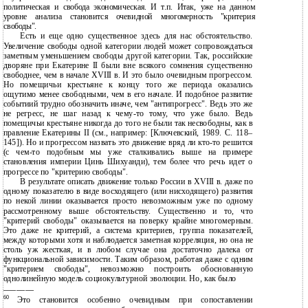
политическая и свобода экономическая. И т.п. Итак, уже на данном
уровне анализа становится очевидной многомерность "критерия
свободы".
Есть и еще одно существенное здесь для нас обстоятельство.
Увеличение свободы одной категории людей может сопровождаться
заметным уменьшением свободы другой категории. Так, российские
дворяне при Екатерине II были вне всякого сомнения существенно
свободнее, чем в начале XVIII в. И это было очевидным прогрессом.
Но помещичьи крестьяне к концу того же периода оказались
ощутимо менее свободными, чем в его начале. И подобное развитие
событиий трудно обозначить иначе, чем "антипрогресс". Ведь это же
не регресс, не шаг назад к чему-то тому, что уже было. Ведь
помещичьи крестьяне никогда до того не были так несвободны, как в
правление Екатерины II (см., например: [Ключевский, 1989. С. 118–
145]). Но и прогрессом назвать это движение вряд ли кто-то решится
(с чем-то подобным мы уже сталкивались выше на примере
становления империи Цинь Шихуанди), тем более что речь идет о
прогрессе по "критерию свободы".
В результате описать движение только России в XVIII в. даже по
одному показателю в виде восходящего (или нисходящего) развития
по некой линии оказывается просто невозможным уже по одному
рассмотренному выше обстоятельству. Существенно и то, что
"критерий свободы" оказывается на поверку крайне многомерным.
Это даже не критерий, а система критериев, группа показателей,
между которыми хотя и наблюдается заметная корреляция, но она не
столь уж жесткая, и в любом случае она достаточно далека от
функциональной зависимости. Таким образом, работая даже с одним
"критерием свободы", невозможно построить обоснованную
однолинейную модель социокультурной эволюции. Но, как было
———————
60
Это становится особенно очевидным при сопоставлении