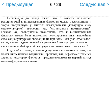
< Предыдущая
6 / 29
Следующая >
Неочевидно до конца также, что в качестве полностью
редуцируемой к вышеназванным факторам можно рассматривать и
такую популярную у многих исследователей движущую силу
социокультурной эволюции как "структурные противоречия".
Главное же, соовершенно неочевидно, что к вышеназванным
факторам может быть полностью редуцирована такая важнейшая
сила социокультурной эволюции (и при этом, как уже отмечалось
выше, видимо, единственный направленный фактор прогресса) как
58
стремление людей приводить сущее в соответствие с должным
.
С другой стороны, я вполне допускаю и возможность того, что
может быть показан вторичный, производный, нефундаментальный
характер некоторых факторов, представляющихся на первый взгляд
именно фундаментальными.