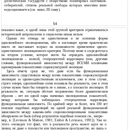
деспотических государств с обществами эгалитарных охотников-
собирателей, степень реальной свободы которых многими явно
недооценивается (см. ниже, III главу).
54
показано выше, и одной лишь этой группой критериев ограничиваться
исторической антропологии и социологии никак нельзя.
Однако это отнюдь не единственная и не основная форма
однолинейного эволюционизма, ибо в настоящее время практически
никто не настаивает всерьез на возможности применения одного-
единственного эволюционного критерия. Поэтому ниже я сосредоточусь
на втором условии, которое могло бы оправдать однолинейный
эволюционизм – полной, стопроцентной корреляции (или, другими
словами, функциональной зависимости) между ВСЕМИ основными
одномерными показателями социокультурной эволюции
Здесь отмечу сразу же, что даже если бы функциональная
зависимость существовала между всеми показателями социокультурной
эволюции за одним-единственным исключением, уже в этом случае,
строго говоря, однолинейная схема искажала бы реальность, уже в этом
случае нужно было бы говорить не о линии, а о плоскости эволюции. В
реальности же, ситуация обстоит несравненно более драматическим
образом – нет ни одной пары значимых эволюционных показателей,
между которыми бы наблюдалась стопроцентная корреляция,
функциональная зависимость. По крайней мере за более, чем 100 лет
поисков подобных корреляций ни одной реальной функциональной
зависимости между какими-либо социоэволюционными показателями
обнаружено не было (обзор результатов подобных поисков см., напри-
мер, в: [Levinson & Malone, 1981; Ember & Levinson, 1991]). Уже из
этого очевиден тот факт, что в реальности речь может идти не о
линии, не даже о плоскости или трехмерном пространстве, но лишь о