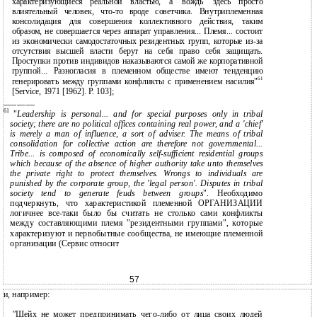
характеризующиеся реальной властью, а 'вождь' здесь просто
влиятельный человек, что-то вроде советчика. Внутриплеменная
консолидация для совершения коллективного действия, таким
образом, не совершается через аппарат управления... Племя... состоит
из экономически самодостаточных резидентных групп, которые из-за
отсутствия высшей власти берут на себя право себя защищать.
Проступки против индивидов наказываются самой же корпоративной
группой... Разногласия в племенном обществе имеют тенденцию
61
генерировать между группами конфликты с применением насилия"
[Service, 1971 [1962]. P. 103];
———————
61
"
Leadership is personal... and for special purposes only in tribal
society; there are no political offices containing real power, and a 'chief'
is merely a man of influence, a sort of adviser. The means of tribal
consolidation for collective action are therefore not governmental...
Tribe... is composed of economically self-sufficient residential groups
which because of the absence of higher authority take unto themselves
the private right to protect themselves. Wrongs to individuals are
punished by the corporate group, the 'legal person'. Disputes in tribal
society tend to generate feuds between groups
". Необходимо
подчеркнуть, что характеристикой племенной ОРГАНИЗАЦИИ
логичнее
все-таки
было бы считать не столько сами конфликты
между составляющими племя "резидентными группами", которые
характеризуют и первобытные сообщества, не имеющие племенной
организации (Сервис относит
57
и, например:
"
Шейх не может предпринимать чего-либо от лица своих людей