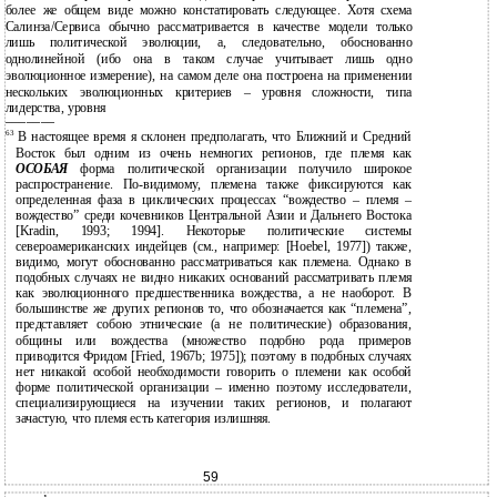
более же общем виде можно констатировать следующее. Хотя схема
Салинза/Сервиса обычно рассматривается в качестве модели только
лишь политической эволюции, а, следовательно, обоснованно
однолинейной (ибо она в таком случае учитывает лишь одно
эволюционное измерение), на самом деле она построена на применении
нескольких эволюционных критериев – уровня сложности, типа
лидерства, уровня
———————
63
В настоящее время я склонен предполагать, что Ближний и Средний
Восток был одним из очень немногих регионов, где племя как
ОСОБАЯ
форма политической организации получило широкое
распространение. По-видимому, племена также фиксируются как
определенная фаза в циклических процессах “вождество – племя –
вождество” среди кочевников Центральной Азии и Дальнего Востока
[Kradin, 1993; 1994]. Некоторые политические системы
североамериканских индейцев (см., например: [Hoebel, 1977]) также,
видимо, могут обоснованно рассматриваться как племена. Однако в
подобных случаях не видно никаких оснований рассматривать племя
как эволюционного предшественника вождества, а не наоборот. В
большинстве же других регионов то, что обозначается как “племена”,
представляет собою этнические (а не политические) образования,
общины или вождества (множество подобно рода примеров
приводится Фридом [Fried, 1967b; 1975]); поэтому в подобных случаях
нет никакой особой необходимости говорить о племени как особой
форме политической организации – именно поэтому исследователи,
специализирующиеся на изучении таких регионов, и полагают
зачастую, что племя есть категория излишняя.
59