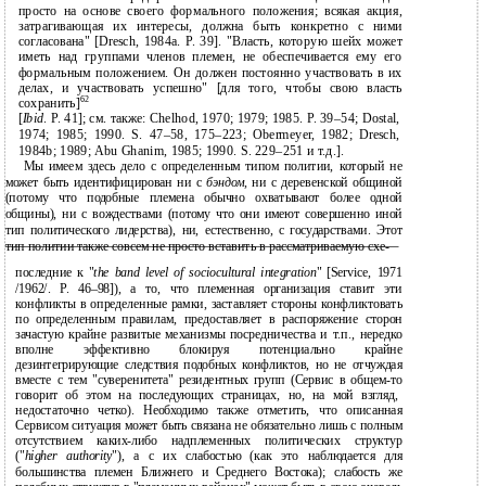
просто на основе своего формального положения; всякая акция,
затрагивающая их интересы, должна быть конкретно с ними
согласована" [Dresch, 1984a. P. 39]. "Власть, которую шейх может
иметь над группами членов племен, не обеспечивается ему его
формальным положением. Он должен постоянно участвовать в их
делах, и участвовать успешно" [для того, чтобы свою власть
62
сохранить]
[
Ibid
. P. 41]; см. также: Chelhod, 1970; 1979; 1985. P. 39–54; Dostal,
1974; 1985; 1990. S. 47–58, 175–223; Obermeyer, 1982; Dresch,
1984b; 1989; Abu Ghanim, 1985; 1990. S. 229–251 и т.д.].
Мы имеем здесь дело с определенным типом политии, который не
может быть идентифицирован ни с
бэндом,
ни с деревенской общиной
(потому что подобные племена обычно охватывают более одной
общины), ни с вождествами (потому что они имеют совершенно иной
тип политического лидерства), ни, естественно, с государствами. Этот
тип политии также совсем не просто вставить в рассматриваемую схе-
последние к "
the band level of sociocultural integration
" [Service, 1971
/1962/. P.
46–98]),
а то, что племенная организация ставит эти
конфликты в определенные рамки, заставляет стороны конфликтовать
по определенным правилам, предоставляет в распоряжение сторон
зачастую крайне развитые механизмы посредничества и т.п., нередко
вполне эффективно блокируя потенциально крайне
дезинтегрирующие следствия подобных конфликтов, но не отчуждая
вместе с тем "суверенитета" резидентных групп (Сервис в
общем-то
говорит об этом на последующих страницах, но, на мой взгляд,
недостаточно четко). Необходимо также отметить, что описанная
Сервисом ситуация может быть связана не обязательно лишь с полным
отсутствием
каких-либо
надплеменных политических структур
("
higher authority
"), а с их слабостью (как это наблюдается для
большинства племен Ближнего и Среднего Востока); слабость же