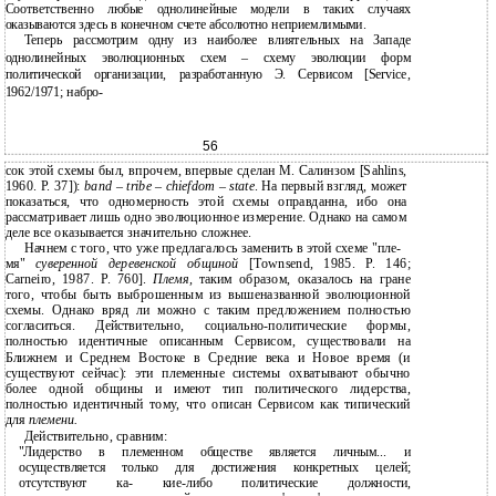
Соответственно любые однолинейные модели в таких случаях
оказываются здесь в конечном счете абсолютно неприемлимыми.
Теперь рассмотрим одну из наиболее влиятельных на Западе
однолинейных эволюционных схем – схему эволюции форм
политической организации, разработанную Э. Сервисом [Service,
1962/1971; набро-
56
сок этой схемы был, впрочем, впервые сделан М. Салинзом [Sahlins,
1960. P. 37]):
band – tribe – chiefdom – state
. На первый взгляд, может
показаться, что одномерность этой схемы оправданна, ибо она
рассматривает лишь одно эволюционное измерение. Однако на самом
деле все оказывается значительно сложнее.
Начнем с того, что уже предлагалось заменить в этой схеме "пле-
мя"
суверенной деревенской общиной
[Townsend, 1985. P. 146;
Carneiro, 1987. P. 760].
Племя,
таким образом, оказалось на гране
того, чтобы быть выброшенным из вышеназванной эволюционной
схемы. Однако вряд ли можно с таким предложением полностью
согласиться. Действительно, социально-политические формы,
полностью идентичные описанным Сервисом, существовали на
Ближнем и Среднем Востоке в Средние века и Новое время (и
существуют сейчас): эти племенные системы охватывают обычно
более одной общины и имеют тип политического лидерства,
полностью идентичный тому, что описан Сервисом как типический
для
племени.
Действительно, сравним:
"Лидерство в племенном обществе является личным... и
осуществляется только для достижения конкретных целей;
отсутствуют ка- кие-либо политические должности,