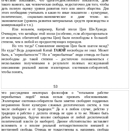
отчетливо показывает, что одного-единственного показателя, даже
такого важного, как человеческая свобода, недостаточно для того, чтобы
дать полную оценку уровня развития того или иного общества. Для
этого необходимо учитывать и какие-то иные показатели – культурные,
политические, социально-экономические и даже техни- ко-
экономические (уровень развития материальных средств производства и
коммуникаций и т.п.).
Или возьмем, например, Китай эпохи Цин Ши-Хуанди.
Очевидно, что китайцы этой эпохи (особенно, если абстрагироваться
от исконных обитателей царства Цин) были несвободны в большей
степени, чем в любой из предшествующих периодов.
Но что тогда? Становление империи Цин было шагом назад?
Но куда? Ведь доцинский Китай
ТАКОЙ
несвободы не знал. Может
быть, к "первобытности"? Но и "первобытные" люди отнюдь не были
несвободны до такой степени – достаточно познакомиться с
несколькими полученными в результате полевых исследований
описаниями реальной жизни эгалитарных охотников-собирателей,
чтобы понять,
53
что рассуждения некоторых философов о "тотальном рабстве
первобытных людей" никак нельзя признать обоснованными.
Эгалитарные охотники-собиратели были заметно свободнее подданных
несравненно более культурно сложных деспотических систем, в том
60
числе свободнее и от традиции.
Да и в любом случае, рабство у
традиции и рабство у деспота отнюдь не одно и то же. Можно быть
рабом традиции, будучи вполне свободным от любой деспотической
политической власти (и наоборот). Данное обстоятельство заставляет
вспомнить и о вполне реальной нетождественности внешней и
внутренней свободы. Отнюдь не тождественны и, например, свобода