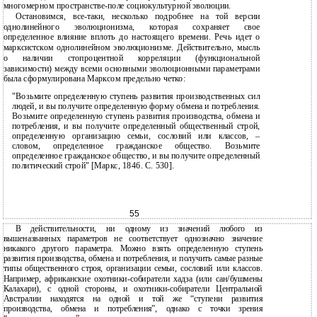
многомерном пространстве-поле социокультурной эволюции.
Остановимся, все-таки, несколько подробнее на той версии
однолинейного эволюционизма, которая сохраняет свое
определенное влияние вплоть до настоящего времени. Речь идет о
марксистском однолинейном эволюционизме. Действительно, мысль
о наличии стопроцентной корреляции (функциональной
зависимости) между всеми основными эволюционными параметрами
была сформулирована Марксом предельно четко:
"Возьмите определенную ступень развития производственных сил
людей, и вы получите определенную форму обмена и потребления.
Возьмите определенную ступень развития производства, обмена и
потребления, и вы получите определенный общественный строй,
определенную организацию семьи, сословий или классов, –
словом, определенное гражданское общество. Возьмите
определенное гражданское общество, и вы получите определенный
политический строй" [Маркс, 1846. С. 530].
55
В действительности, ни одному из значений любого из
вышеназванных параметров не соответствует однозначно значение
никакого другого параметра. Можно взять определенную ступень
развития производства, обмена и потребления, и получить самые разные
типы общественного строя, организации семьи, сословий или классов.
Например, африканские охотники-собиратели хадза (или сан/бушмены
Калахари), с одной стороны, и охотники-собиратели Центральной
Австралии находятся на одной и той же “ступени развития
производства, обмена и потребления”, однако с точки зрения