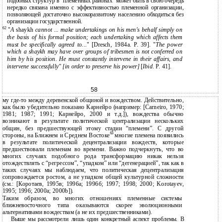
подобных структур в "племенных районах" может быть в свою очередь
нередко связана именно с эффективностью племенной организации,
позволяющей достаточно высокоразвитому населению обходиться без
организации государственной.
62
"
A
shaykh
cannot ... make undertakings on his men's behalf simply on
the basis of his formal position; each undertaking which affects them
must be specifically agreed to...
" [Dresch, 1984a. P. 39]. "
The power
which a shaykh may have over groups of tribesmen is not conferred on
him by his position. He must constantly intervene in their affairs, and
intervene successfully" [in order to preserve his power]
[
Ibid
. P. 41].
58
му где-то между деревенской общиной и вождеством. Действительно,
как было убедительно показано Карнейро (например: [Carneiro, 1970;
1981; 1987; 1991; Карнейро, 2000 и т.д.]), вождества обычно
возникают в результате политической централизации нескольких
общин, без предшествующей этому стадии “племени”. С другой
63
стороны, на Ближнем и Среднем Востоке
многие племена появились
в результате политической децентрализации вождеств, которые
предшествовали племенам во времени. Важно подчеркнуть, что во
многих случаях подобного рода трансформацию никак нельзя
отождествлять с “регрессом”, “упадком” или “дегенерацией”, так как в
таких случаях мы наблюдаем, что политическая децентрализация
сопровождается ростом, а не упадком общей культурной сложности
(см.: [Коротаев, 1995в; 1996а; 1996б; 1997; 1998; 2000; Korotayev,
1995; 1996; 2000a; 2000b]).
Таким образом, во многих отношениях племенные системы
ближневосточного типа оказываются скорее эволюционными
альтернативами вождествам (а не их предшественниками).
Выше мы рассмотрели лишь один конкретный аспект проблемы. В