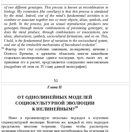
of two different genotypes. This process is known as recombination in
biology. My contention (the corollary) is that this process is simulated
by the mind. Indeed, one of the mind's fundamental activities is to
combine or associate together two or more objects, ideas, symbols, and
so forth. In the process, just as sexual reproduction produces new
genotypes through meiotic combinations of preexisting genotypes, so
does the mind produce, through combinations or associations, new
ideas, abstractions, symbols, sociocultural formations, and so on. This,
I hold, is the fundamental force of variation in the sociocultural system,
and one of the irreducible mechanisms of biocultural evolution
".
58
Фактор этот стал особенно значимым, по-видимому, начиная с
Осевого Времени, и адекватно объяснить многие важнейшие
социально-эволюционные сдвиги последних трех тысяч лет, не
принимая его в расчет, представляется совершенно невозможным
(подробнее об этом см. IV главу данной монографии).
51
Глава II
ОТ ОДНОЛИНЕЙНЫХ МОДЕЛЕЙ
СОЦИОКУЛЬТУРНОЙ ЭВОЛЮЦИИ
59
К НЕЛИНЕЙНЫМ?
Ниже я проанализирую несколько подходов к изучению
социокультурной эволюции. Конечно же, каждый из этих подходов
представлен многими теориями. Однако чтобы рассмотреть
должным образом все эти теории нам потребовалась бы отдельная (и