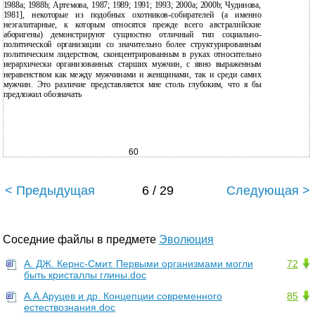
1988a; 1988b; Артемова, 1987; 1989; 1991; 1993; 2000a; 2000b; Чудинова,
1981], некоторые из подобных охотников-собирателей (а именно
неэгалитарные, к которым относятся прежде всего австралийские
аборигены) демонстрируют сущностно отличный тип социально-
политической организации со значительно более структурированным
политическим лидерством, сконцентрированным в руках относительно
иерархически организованных старших мужчин, с явно выраженным
неравенством как между мужчинами и женщинами, так и среди самих
мужчин. Это различие представляется мне столь глубоким, что я бы
предложил обозначать
60
< Предыдущая
6 / 29
Следующая >
Соседние файлы в предмете
Эволюция
А. ДЖ. Кернс-Смит. Первыми организмами могли
72
быть кристаллы глины.doc
А.А.Аруцев и др. Концепции современного
85
естествознания.doc