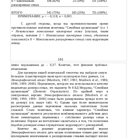
8 = максимально
108
(82%)
23
(18%)
131
(100%)
расширенные семьи
ИТОГО
542
(75%)
183
(25%)
725
(100%)
ПРИМЕЧАНИЕ:
ρ
= – 0,118;
α
= 0,001.
С другой стороны, когда мы противопоставляли прямо
противоположные значения величины "Семейная организация" (т.е. 1
=
Независимые моногамные нуклеарные семьи
[опуская, таким
образом, значение 2 =
Независимые нуклеарные семьи, единичная
полигиния
] и 8 =
Максимально расширенные семьи
) сила корреляции
немед-
161
ленно подскакивала до – 0,37. Конечно, этот феномен требовал
объяснения.
Для проверки нашей изначальной гипотезы мы выбрали самую
большую существующую ныне кросс-культурную базу данных, т.н.
Этнографический атлас
[Murdock, 1967; 1981; Murdock
et al.
, 1986;
1990; 1999–2000]. Переменную, которую мы использовали в качестве
индикатора размера семьи, это параметр № 8 БД Мердока, “Семейная
организация” (
Domestic Organization
). По крайней мере в
электронных версиях
Этнографического атласа
[Murdock
et al.
1986; 1990; 1999– 2000] семьи были ражированны прежде всего по
их размеру (см. выше табл. 4). Однако при более внимательном
рассмотрении данная переменная оказалась значительно более
сложной. Стало понятным, что влияние параметра “Семейная
организация” является результатом комбинированного действия двух
более элементарных переменных – собственно размера семьи и
полигинии. Первое же впечатление заключалось в том, что полигиния
подобно размерам семьи отрицательно коррелирует с демократией.
Конечно же, решение редакторов электронной версии
Этнографического атласа
дать малым полигинным семьям ранг между
нуклеарными моногамными и расширенными семьями выглядит вполне