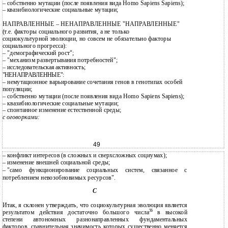
–
собственно мутации (после появления вида Homo Sapiens Sapiens);
–
квазибиологические социальные мутации;
НАПРАВЛЕННЫЕ – НЕНАПРАВЛЕННЫЕ "НАПРАВЛЕННЫЕ"
(т.е. факторы социального развития, а не только
социокультурной эволюции, но совсем не обязательно факторы
социального прогресса):
– "демографический рост";
– "механизм развертывания потребностей";
– исследовательская активность;
"НЕНАПРАВЛЕННЫЕ":
– немутационное варьирование сочетания генов в генотипах особей
популяции;
– собственно мутации (после появления вида Homo Sapiens Sapiens);
– квазибиологические социальные мутации;
– спонтанное изменение естественной среды;
с оговорками:
49
–
конфликт интересов (в сложных и сверхсложных социумах);
–
изменение внешней социальной среды;
–
"само функционирование социальных систем, связанное с
потреблением невозобновимых ресурсов".
C
Итак, я склонен утверждать, что социокультурная эволюция является
56
результатом действия достаточно большого числа
в высокой
степени автономных разнонаправленных фундаментальных
факторов, сравнительная значимость которых существенно меняется