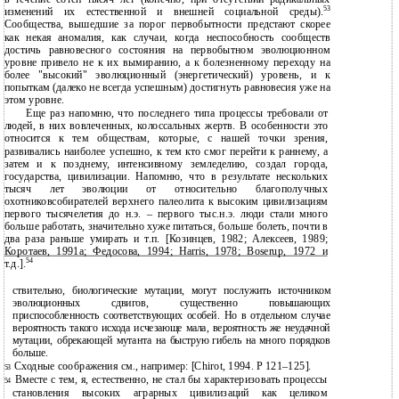
53
изменений их естественной и внешней социальной среды).
Сообщества, вышедшие за порог первобытности предстают скорее
как некая аномалия, как случаи, когда неспособность сообществ
достичь равновесного состояния на первобытном эволюционном
уровне привело не к их вымиранию, а к болезненному переходу на
более "высокий" эволюционный (энергетический) уровень, и к
попыткам (далеко не всегда успешным) достигнуть равновесия уже на
этом уровне.
Еще раз напомню, что последнего типа процессы требовали от
людей, в них вовлеченных, колоссальных жертв. В особенности это
относится к тем обществам, которые, с нашей точки зрения,
развивались наиболее успешно, к тем кто смог перейти к раннему, а
затем и к позднему, интенсивному земледелию, создал города,
государства, цивилизации. Напомню, что в результате нескольких
тысяч лет эволюции от относительно благополучных
охотниковсобирателей верхнего палеолита к высоким цивилизациям
первого тысячелетия до н.э. – первого тыс.н.э. люди стали много
больше работать, значительно хуже питаться, больше болеть, почти в
два раза раньше умирать и т.п. [Козинцев, 1982; Алексеев, 1989;
Коротаев, 1991а; Федосова, 1994; Harris, 1978; Boserup, 1972 и
54
т.д.].
ствительно, биологические мутации, могут послужить источником
эволюционных сдвигов, существенно повышающих
приспособленность соответствующих особей. Но в отдельном случае
вероятность такого исхода исчезающе мала, вероятность же неудачной
мутации, обрекающей мутанта на быструю гибель на много порядков
больше.
Сходные соображения см., например: [Chirot, 1994. P
121–125].
53
Вместе с тем, я, естественно, не стал бы характеризовать процессы
54
становления высоких аграрных цивилизаций как целиком