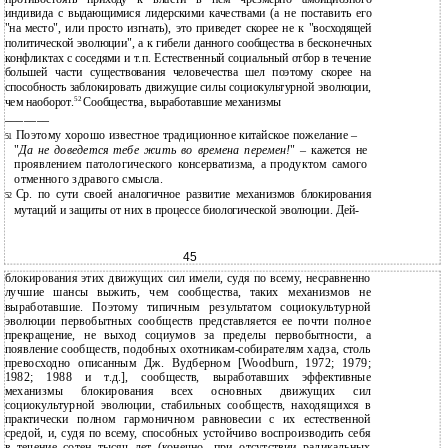
индивида с выдающимися лидерскими качествами (а не поставить его
"на место", или просто изгнать), это приведет скорее не к "восходящей
политической эволюции", а к гибели данного сообщества в бесконечных
конфликтах с соседями и т.п. Естественный социальный отбор в течение
большей части существования человечества шел поэтому скорее на
способность заблокировать движущие силы социокультурной эволюции,
52
чем наоборот.
Сообщества, выработавшие механизмы
———————
Поэтому хорошо известное традиционное китайское пожелание –
51
"
Да не доведется тебе жить во времена перемен!
" – кажется не
проявлением патологического консерватизма, а продуктом самого
отменного здравого смысла.
Ср. по сути своей аналогичное развитие механизмов блокирования
52
мутаций и защиты от них в процессе биологической эволюции. Дей-
45
блокирования этих движущих сил имели, судя по всему, несравненно
лучшие шансы выжить, чем сообщества, таких механизмов не
выработавшие. Поэтому типичным результатом социокультурной
эволюции первобытных сообществ представляется ее почти полное
прекращение, не выход социумов за пределы первобытности, а
появление сообществ, подобных охотникам-собирателям хадза, столь
превосходно описанным Дж. Вудберном [Woodburn, 1972; 1979;
1982; 1988 и т.д.], сообществ, выработавших эффективные
механизмы блокирования всех основных движущих сил
социокультурной эволюции, стабильных сообществ, находящихся в
практически полном гармоничном равновесии с их естественной
средой, и, судя по всему, способных устойчиво воспроизводить себя
в течение сотен тысяч лет (конечно, при отсутствии радикальных