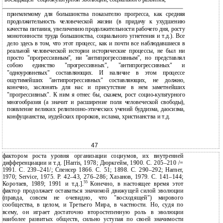
приемлемому для большинства показателю прогресса, как средняя
продолжительность человеческой жизни (в придачу к ухудшению
качества питания, увеличению продолжительности рабочего дня, росту
монотонности труда большинства, социального угнетения и т.д.). Все
дело здесь в том, что этот процесс, как и почти все наблюдавшиеся в
реальной человеческой истории исторические процессы, не был ни
просто "прогрессивным", ни "антипрогрессивным", но представлял
собою единство "прогрессивных", "антипрогрессивных" и
"одноуровневых" составляющих. И наличие в этом процессе
ощутимейших "антипрогрессивных" составляющих, не должно,
конечно, заслонять для нас и присутствие в нем заметнейших
"прогрессивных". К ним я отнес бы, скажем, рост социо-культурного
многообразия (а значит и расширение поля человеческой свободы),
появление великих религиозно-этических учений буддизма, даосизма,
конфуцианства, иудейских пророков, ислама, христианства и т.д.
47
фактором роста уровня организации социумов, их внутренней
дифференциации и т.д. [Harris, 1978; Дюркгейм, 1900. С. 205–210 /=
1991. С. 239–241/; Спенсер 1866. С. 51; 1898. С. 290–292; Harner,
1970; Service, 1975. P. 42–43, 276–286; Хазанов, 1979. С. 141–144;
55
Коротаев, 1989; 1991 и т.д.].
Конечно, в настоящее время этот
фактор продолжает оставаться значимой движущей силой эволюции
(правда, совсем не очевидно, что "восходящей") мирового
сообщества, в целом, и Третьего Мира, в частности. Но, судя по
всему, он играет достаточно второстепенную роль в эволюции
наиболее развитых обществ, сильно уступая по своей значимости