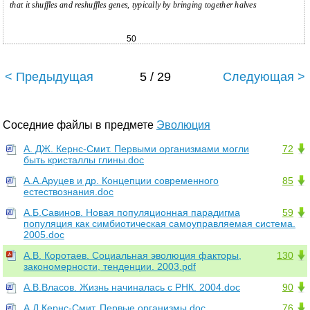
that it shuffles and reshuffles genes, typically by bringing together halves
50
< Предыдущая
5 / 29
Следующая >
Соседние файлы в предмете
Эволюция
А. ДЖ. Кернс-Смит. Первыми организмами могли
72
быть кристаллы глины.doc
А.А.Аруцев и др. Концепции современного
85
естествознания.doc
А.Б.Савинов. Новая популяционная парадигма
59
популяция как симбиотическая самоуправляемая система.
2005.doc
А.В. Коротаев. Социальная эволюция факторы,
130
закономерности, тенденции. 2003.pdf
А.В.Власов. Жизнь начиналась с РНК. 2004.doc
90
А.Д.Кернс-Смит. Первые организмы.doc
76