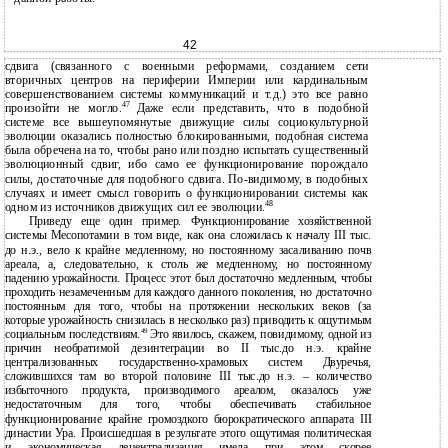
42
сдвига (связанного с военными реформами, созданием сети
вторичных центров на периферии Империи или кардинальным
совершенствованием системы коммуникаций и т.д.) это все равно
47
произойти не могло.
Даже если представить, что в подобной
системе все вышеупомянутые движущие силы социокультурной
эволюции оказались полностью блокированными, подобная система
была обречена на то, чтобы рано или поздно испытать существенный
эволюционный сдвиг, ибо само ее функционирование порождало
силы, достаточные для подобного сдвига. По-видимому, в подобных
случаях и имеет смысл говорить о функционировании системы как
48
одном из источников движущих сил ее эволюции.
Приведу еще один пример. Функционирование хозяйственной
системы Месопотамии в том виде, как она сложилась к началу III тыс.
до н.э., вело к крайне медленному, но постоянному засаливанию почв
ареала, а, следовательно, к столь же медленному, но постоянному
падению урожайности. Процесс этот был достаточно медленным, чтобы
проходить незамеченным для каждого данного поколения, но достаточно
постоянным для того, чтобы на протяжении нескольких веков (за
которые урожайность снизилась в несколько раз) приводить к ощутимым
49
социальным последствиям.
Это явилось, скажем, повидимому, одной из
причин необратимой дезинтеграции во II тыс.до н.э. крайне
централизованных государственно-храмовых систем Двуречья,
сложившихся там во второй половине III тыс.до н.э. – количество
избыточного продукта, производимого ареалом, оказалось уже
недостаточным для того, чтобы обеспечивать стабильное
функционирование крайне громоздкого бюрократического аппарата III
династии Ура. Происшедшая в результате этого ощутимая политическая
и экономическая децентрализация имела при этом скорее