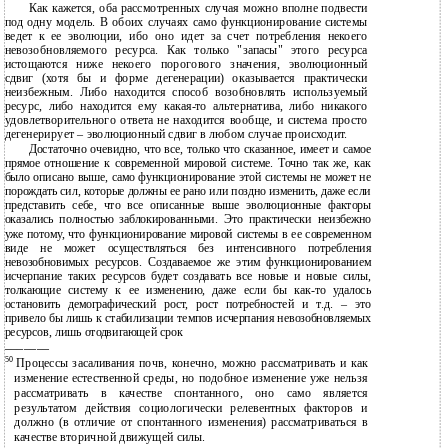
Как кажется, оба рассмотренных случая можно вполне подвести
под одну модель. В обоих случаях само функционирование системы
ведет к ее эволюции, ибо оно идет за счет потребления некоего
невозобновляемого ресурса. Как только "запасы" этого ресурса
истощаются ниже некоего порогового значения, эволюционный
сдвиг (хотя бы и форме дегенерации) оказывается практически
неизбежным. Либо находится способ возобновлять используемый
ресурс, либо находится ему какая-то альтернатива, либо никакого
удовлетворительного ответа не находится вообще, и система просто
дегенерирует – эволюционный сдвиг в любом случае происходит.
Достаточно очевидно, что все, только что сказанное, имеет и самое
прямое отношение к современной мировой системе. Точно так же, как
было описано выше, само функционирование этой системы не может не
порождать сил, которые должны ее рано или поздно изменить, даже если
представить себе, что все описанные выше эволюционные факторы
оказались полностью заблокированными. Это практически неизбежно
уже потому, что функционирование мировой системы в ее современном
виде не может осуществляться без интенсивного потребления
невозобновимых ресурсов. Создаваемое же этим функционированием
исчерпание таких ресурсов будет создавать все новые и новые силы,
толкающие систему к ее изменению, даже если бы как-то удалось
остановить демографический рост, рост потребностей и т.д. – это
привело бы лишь к стабилизации темпов исчерпания невозобновляемых
ресурсов, лишь отодвигающей срок
———————
50
Процессы засаливания почв, конечно, можно рассматривать и как
изменение естественной среды, но подобное изменение уже нельзя
рассматривать в качестве спонтанного, оно само является
результатом действия социологически релевентных факторов и
должно (в отличие от спонтанного изменения) рассматриваться в
качестве вторичной движущей силы.