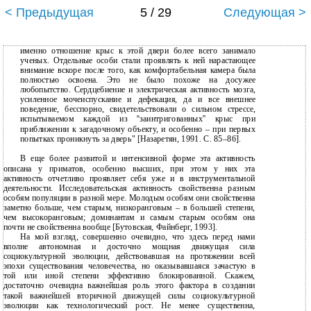
< Предыдущая
5 / 29
Следующая >
именно отношение крыс к этой двери более всего занимало
ученых. Отдельные особи стали проявлять к ней нарастающее
внимание вскоре после того, как комфортабельная камера была
полностью освоена. Это не было похоже на досужее
любопытство. Сердцебиение и электрическая активность мозга,
усиленное мочеиспускание и дефекация, да и все внешнее
поведение, бесспорно, свидетельствовали о сильном стрессе,
испытываемом каждой из
“
заинтригованных
”
крыс при
приближении к загадочному объекту, и особенно – при первых
попытках проникнуть за дверь" [Назаретян, 1991. С. 85–86].
В еще более развитой и интенсивной форме эта активность
описана у приматов, особенно высших, при этом у них эта
активность отчетливо проявляет себя уже и в инструментальной
деятельности. Исследовательская активность свойственна разным
особям популяции в разной мере. Молодым особям они свойственна
заметно больше, чем старым, низкоранговым – в большей степени,
чем высокоранговым; доминантам и самым старым особям она
почти не свойственна вообще [Бутовская, Файнберг, 1993].
На мой взгляд, совершенно очевидно, что здесь перед нами
вполне автономная и досточно мощная движущая сила
социокультурной эволюции, действовавшая на протяжении всей
эпохи существования человечества, но оказывавшаяся зачастую в
той или иной степени эффективно блокированной. Скажем,
достаточно очевидна важнейшая роль этого фактора в создании
такой важнейшей вторичной движущей силы социокультурной
эволюции как технологический рост. Не менее существенна,