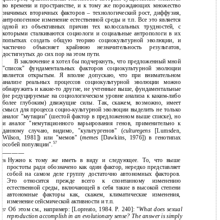
во времени и пространстве, и к тому же порождающих множество
значимых вторичных факторов – технологический рост, диффузия,
антропогенное изменение естественной среды и т.п. Все это является
одной из объективных причин тех колоссальных трудностей, с
которыми сталкиваются социологи и социальные антропологи в их
попытках создать общую теорию социокультурной эволюции, и
частично объясняет крайнюю незначительность результатов,
достигнутых до сих пор на этом пути.
В заключение я хотел бы подчеркнуть, что предложенный мной
"список" фундаментальных факторов социокультурной эволюции
является открытым. Я вполне допускаю, что при внимательном
анализе реальных процессов социокультурной эволюции можно
обнаружить и какие-то другие, не учтенные выше, фундаментальные
(не редуцируемые на социологическом уровне анализа к каким-либо
более глубоким) движущие силы. Так, скажем, возможно, имеет
смысл для процесса социо-культурной эволюции выделить не только
аналог "мутации" (шестой фактор в предложенном выше списке), но
и аналог "немутационного варьирования генов, применительно к
данному случаю, видимо, "культургенов" (
culturegens
[Lumsden,
Wilson, 1981]) или "мемов" (
memes
[Dawkins, 1976]) в генотипах
57
особей популяции".
———————
Нужно к тому же иметь в виду и следующее. То, что выше
56
простоты ради обозначено как один фактор, нередко представляет
собой на самом деле группу достаточно автономных факторов.
Это относится прежде всего к спонтанному изменению
естественной среды, включающей в себя такие в высокой степени
автономные факторы как, скажем, климатические изменения,
изменение сейсмической активности и т.п.
Об этом см., например: [Lopreato, 1984. P. 240]: "
What does sexual
57
reproduction accomplish in an evolutionary sense? The answer is simply