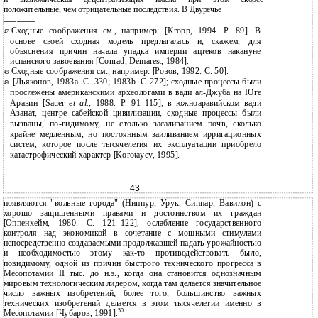
положительные, чем отрицательные последствия. В Двуречье
———————
Сходные соображения см., например: [Kropp, 1994. P. 89]. В
47
основе своей сходная модель предлагалась и, скажем, для
объяснения причин начала упадка империи ацтеков накануне
испанского завоевания [Conrad, Demarest, 1984].
Сходные соображения см., например: [Розов, 1992. С. 50].
48
[Дьяконов, 1983a. С. 330; 1983b. С 272]; сходные процессы были
49
прослежены американскими археологами в вади
ал-Джуба на Юге
Аравии [Sauer
et al.
, 1988. P. 91–115]; в южноаравийском вади
Азанат, центре сабейской цивилизации, сходные процессы были
вызваны, по-видимому, не столько засаливанием почв, сколько
крайне медленным, но постоянным заиливанием ирригационных
систем, которое после тысячелетия их эксплуатации приобрело
катастрофический характер [Korotayev, 1995].
43
появляются "вольные города" (Ниппур, Урук, Сиппар, Вавилон) с
хорошо защищенными правами и достоинством их граждан
[Оппенхейм, 1980. С. 121–122], ослабление государственного
контроля над экономикой в сочетание с мощными стимулами
непосредственно создаваемыми продолжавшей падать урожайностью
и необходимостью этому как-то противодействовать было,
повидимому, одной из причин быстрого технического прогресса в
Месопотамии II тыс. до н.э., когда она становится однозначным
мировым технологическим лидером, когда там делается значительное
число важных изобретений; более того, большинство важных
технических изобретений делается в этом тысячелетии именно в
50
Месопотамии [Чубаров, 1991].