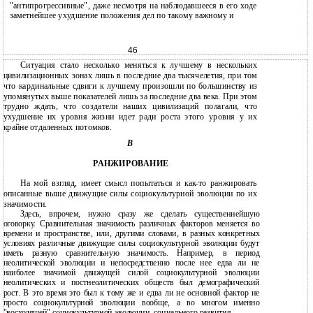
"антипрогрессивные", даже несмотря на наблюдавшееся в его ходе
заметнейшее ухудшение положения дел по такому важному и
46
Ситуация стало несколько меняться к лучшему в нескольких
цивилизационных зонах лишь в последние два тысячелетия, при том
что кардинальные сдвиги к лучшему произошли по большинству из
упомянутых выше показателей лишь за последние два века. При этом
трудно ждать, что создатели наших цивилизаций полагали, что
ухудшение их уровня жизни идет ради роста этого уровня у их
крайне отдаленных потомков.
B
РАНЖИРОВАНИЕ
На мой взгляд, имеет смысл попытаться и как-то ранжировать
описанные выше движущие силы социокультурной эволюции по их
значимости.
Здесь, впрочем, нужно сразу же сделать существеннейшую
оговорку. Сравнительная значимость различных факторов меняется во
времени и пространстве, или, другими словами, в разных конкретных
условиях различные движущие силы социокультурной эволюции будут
иметь разную сравнительную значимость. Например, в период
неолитической эволюции и непосредственно после нее едва ли не
наиболее значимой движущей силой социокультурной эволюции
неолитических и постнеолитических обществ был демографический
рост. В это время это был к тому же и едва ли не основной фактор не
просто социокультурной эволюции вообще, а во многом именно
"восходящей" социокультурной эволюции, социального развития,