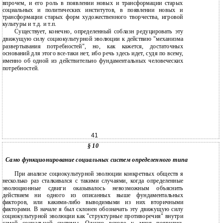
впрочем, и его роль в появлении новых и трансформации старых
социальных и политических институтов, в появлении новых и
трансформации старых форм художественного творчества, игровой
культуры и т.д. и т.п.
Существует, конечно, определенный соблазн редуцировать эту
движущую силу социокультурной эволюции к действию "механизма
развертывания потребностей", но, как кажется, достаточных
оснований для этого все-таки нет, ибо речь здесь идет, судя по всему,
именно об одной из действительно фундаментальных человеческих
потребностей.
41
§ 10
Само функционирование социальных систем определенного типа
При анализе социокультурной эволюции конкретных обществ я
несколько раз сталкивался с такими случаями, когда определенные
эволюционные сдвиги оказывалось невозможным объяснить
действием ни одного из описанных выше фундаментальных
факторов, или какими-либо выводимыми из них вторичными
факторами. В начале я был склонен обозначать эту движущую силу
социокультурной эволюции как "структурные противоречия" внутри