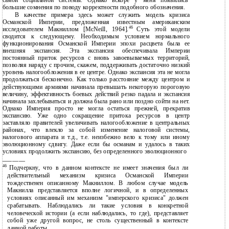
самой социальной системы. Однако вскоре у меня появились
большие сомнения по поводу корректности подобного обозначения.
В качестве примера здесь может служить модель кризиса
Османской Империи, предложенная известным американским
46
исследователем Макниллом [McNeill, 1964].
Суть этой модели
сводится к следующему. Необходимым условием нормального
функционирования Османской Империи эпохи расцвета была ее
внешняя экспансия. Эта экспансия обеспечивала Империи
постоянный приток ресурсов с вновь завоевываемых территорий,
позволяя наряду с прочим, скажем, поддерживать достаточно низкий
уровень налогообложения в ее центре. Однако экспансия эта не могла
продолжаться бесконечно. Как только расстояние между центром и
действующими армиями начинала превышать некоторую пороговую
величину, эффективность боевых действий резко падала и экспансия
начинала захлебываться и должна была рано или поздно сойти на нет.
Однако Империя просто не могла остаться прежней, прекратив
экспансию. Уже одно сокращение притока ресурсов в центр
заставляло правителей увеличивать налогообложение в центральных
районах, что влекло за собой изменение налоговой системы,
налогового аппарата и т.д., т.е. неизбежно вело к тому или иному
эволюционному сдвигу. Даже если бы османам и удалось в таких
условиях продолжить экспансию, без определенного эволюционного
———————
46
Подчеркну, что в данном контексте не имеет значения был ли
действительный механизм кризиса Османской Империи
тождественен описанному Макниллом. В любом случае модель
Макнилла представляется вполне логичной, и в определенных
условиях описанный им механизм "имперского кризиса" должен
срабатывать. Наблюдались ли такие условия в конкретной
человеческой истории (а если наблюдались, то где), представляет
собой уже другой вопрос, не столь существенный в контексте
данной работы.