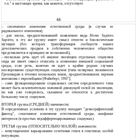
т.п." в настоящее время, как кажется, отсутствует.
48
–
спонтанное изменение естественной среды (в случае ее
радикального изменения);
–
для эпохи, предшествовавшей появлению вида
Homo Sapiens
Sapiens
, в эту же группу имеет смысл отнести и биологические
мутации (без которых трансформация сообществ наших
дочеловеческих предков в собственно человеческое общество
представляется в принципе не возможной);
–
посколько речь идет об анализе эволюции отдельных социумов
сюда же имеет смысл относить и изменение внешней социальной
среды, если речь, конечно не идет о крайне редких случаях
изолированно существующих социумов (типа полярных экскимосов
Гренландии в течение нескольких веков, предшествовавших первым
контактам с европейцами [Файнберг, 1967];
–
само функционирование социальных систем определенного типа
может быть исключительно значимой движущей силой их эволюции,
но как уже говорилось, сказанное не относится к достаточно
большому числу социумов.
ВТОРАЯ группа (СРЕДНЕЙ) значимости:
В определенных условиях в эту группу попадает "демографический
фактор", спонтанное изменение естественной среды, конфликт
интересов (в простых недифференцированных социумах).
ТРЕТЬЯ группа (ОТНОСИТЕЛЬНО МАЛОЙ) значимости:
–
немутационное варьирование сочетания генов в генотипах особей
популяции;