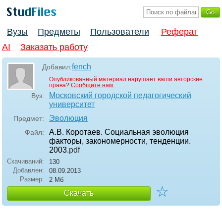
Вузы
Предметы
Пользователи
Реферат
AI
Заказать работу
fench
Добавил:
Опубликованный материал нарушает ваши авторские
права?
Сообщите нам.
Московский городской педагогический
Вуз:
университет
Эволюция
Предмет:
А.В. Коротаев. Социальная эволюция
Файл:
факторы, закономерности, тенденции.
2003
.pdf
Скачиваний:
130
Добавлен:
08.09.2013
Размер:
2 Мб
☆
Скачать