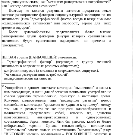
таким движущим силам, как "механизм развертывания потребностей"
или "исследовательская активность".
Поэтому не кажется разумным пытаться предлагать некое
жесткое ранжирование факторов социокультурной эволюции по их
значимости (типа "демографический фактор всегда и везде значимее
исследовательской активности" или наоборот), верное для "всех
времен и народов".
Более целесообразным представляется более мягкое
ранжирование групп факторов (внутри которых сравнительная
значимость будет существенно варьировать во времени и
пространстве).
ПЕРВАЯ группа (НАИБОЛЬШЕЙ) значимости:
–
"демографический фактор" (переходит в группу меньшей
значимости в современных развитых обществах);
–
конфликт интересов (в сложных и сверхсложных социумах);
–
"механизм развертывания потребностей";
–
исследовательская активность;
———————
55
Употребляя в данном контексте категории "выше/ниже" и слова к
ним восходящие, я лишь для облегчения понимания употребляю не
совсем удачную терминологию, принятую в настоящее время.
Конечно, словосочетания типа "восходящее развитие" имеют
сильнейшие коннотации "движения от худшего к лучшему", между
тем как в реальности те же процессы классообразования и
политогенеза представляли собой, конечно же, единство
прогрессивных, антипрогрессивных и одноуровневых
составляющих. Здесь, конечно, был бы уместен, какой-то более
нейтральный термин. Однако сколько-нибудь полноценная
"нейтральная" замена сильно коннотационно "окрашенному" ряду
"ВЫСОКИЙ уровень организации – ВОСХОДЯЩЕЕ развитие и