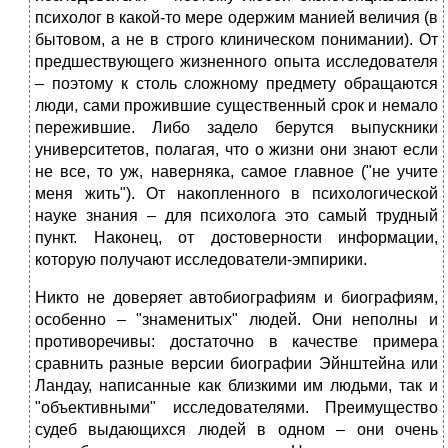
психолог в какой-то мере одержим манией величия (в
бытовом, а не в строго клиническом понимании). От
предшествующего жизненного опыта исследователя
– поэтому к столь сложному предмету обращаются
люди, сами прожившие существенный срок и немало
пережившие. Либо задело берутся выпускники
университетов, полагая, что о жизни они знают если
не все, то уж, наверняка, самое главное ("не учите
меня жить"). От накопленного в психологической
науке знания – для психолога это самый трудный
пункт. Наконец, от достоверности информации,
которую получают исследователи-эмпирики.
Никто не доверяет автобиографиям и биографиям,
особенно – "знаменитых" людей. Они неполны и
противоречивы: достаточно в качестве примера
сравнить разные версии биографии Эйнштейна или
Ландау, написанные как близкими им людьми, так и
"объективными" исследователями. Преимущество
судеб выдающихся людей в одном – они очень