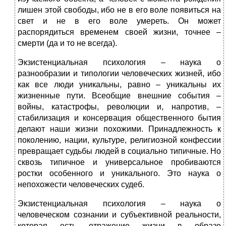
лишен этой свободы, ибо не в его воле появиться на
свет и не в его воле умереть. Он может
распорядиться временем своей жизни, точнее –
смерти (да и то не всегда).
Экзистенциальная психология – наука о
разнообразии и типологии человеческих жизней, ибо
как все люди уникальны, равно – уникальны их
жизненные пути. Всеобщие внешние события –
войны, катастрофы, революции и, напротив, –
стабилизация и консервация общественного бытия
делают наши жизни похожими. Принадлежность к
поколению, нации, культуре, религиозной конфессии
превращает судьбы людей в социально типичные. Но
сквозь типичное и универсальное пробиваются
ростки особенного и уникального. Это наука о
непохожести человеческих судеб.
Экзистенциальная психология – наука о
человеческом сознании и субъективной реальности,
которая есть отражение жизни в образе