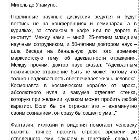
Мигель де Унамуно.
Подлинные научные дискуссии ведутся и будут
вестись не на конференциях и семинарах, а в
курилках, за столиком в кафе или по дороге в
институт. Между нами – мной, 25-летним младшим
научным сотрудником, и 50-летним доктором наук –
шла беседа на банальную для того времени
марксистскую тему: об адекватности отражения.
Между прочим, доктор наук сказал: "Адекватным
психическое отражение быть не может, потому что
только неадекватность обеспечивает жизнь человека.
Космонавта в космическом корабле от мрака,
абсолютного нуля и вакуума отделяет стенка,
которую при желании кулаком может пробить любой
каратист. Если бы он отражал это – ежеминутно
своим сознанием, он сразу бы сошел с ума..."
Фантазии, иллюзии и видения помогают человеку
выжить, точнее прожить отрезок времени до
отведенного ему случаем и генетикой срока. А