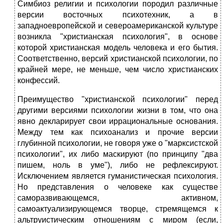
Симбиоз религии и психологии породил различные
версии восточных психотехник, а в
западноевропейской и североамериканской культуре
возникла "христианская психология", в основе
которой христианская модель человека и его бытия.
Соответственно, версий христианской психологии, по
крайней мере, не меньше, чем число христианских
конфессий.
Преимущество "христианской психологии" перед
другими версиями психологии жизни в том, что она
явно декларирует свои иррациональные основания.
Между тем как психоанализ и прочие версии
глубинной психологии, не говоря уже о "марксистской
психологии", их либо маскируют (по принципу "два
пишем, ноль в уме"), либо не рефлексируют.
Исключением является гуманистическая психология.
Ho представления о человеке как существе
саморазвивающемся, активном,
самоактуализирующемся творце, стремящемся к
альтруистическим отношениям с миром (если,