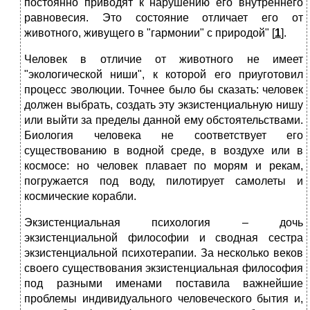
постоянно приводят к нарушению его внутреннего
равновесия. Это состояние отличает его от
животного, живущего в "гармонии" с природой" [
1
].
Человек в отличие от животного не имеет
"экологической ниши", к которой его приуготовил
процесс эволюции. Точнее было бы сказать: человек
должен выбрать, создать эту экзистенциальную нишу
или выйти за пределы данной ему обстоятельствами.
Биология человека не соответствует его
существованию в водной среде, в воздухе или в
космосе: но человек плавает по морям и рекам,
погружается под воду, пилотирует самолеты и
космические корабли.
Экзистенциальная психология – дочь
экзистенциальной философии и сводная сестра
экзистенциальной психотерапии. За несколько веков
своего существования экзистенциальная философия
под разными именами поставила важнейшие
проблемы индивидуального человеческого бытия и,