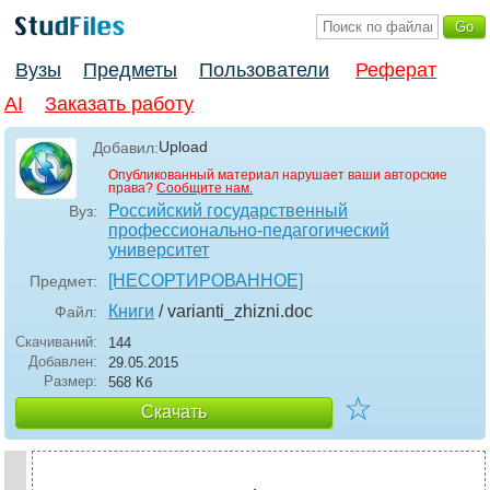
Вузы
Предметы
Пользователи
Реферат
AI
Заказать работу
Upload
Добавил:
Опубликованный материал нарушает ваши авторские
права?
Сообщите нам.
Российский государственный
Вуз:
профессионально-педагогический
университет
[НЕСОРТИРОВАННОЕ]
Предмет:
Книги
/ varianti_zhizni
.doc
Файл:
Скачиваний:
144
Добавлен:
29.05.2015
Размер:
568 Кб
☆
Скачать