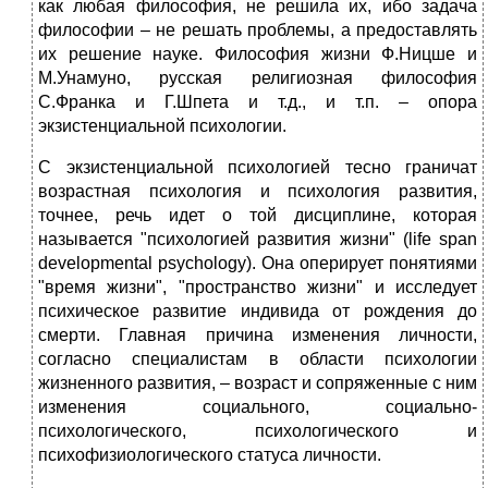
как любая философия, не решила их, ибо задача
философии – не решать проблемы, а предоставлять
их решение науке. Философия жизни Ф.Ницше и
М.Унамуно, русская религиозная философия
С.Франка и Г.Шпета и т.д., и т.п. – опора
экзистенциальной психологии.
С экзистенциальной психологией тесно граничат
возрастная психология и психология развития,
точнее, речь идет о той дисциплине, которая
называется "психологией развития жизни" (life span
developmental psychology). Она оперирует понятиями
"время жизни", "пространство жизни" и исследует
психическое развитие индивида от рождения до
смерти. Главная причина изменения личности,
согласно специалистам в области психологии
жизненного развития, – возраст и сопряженные с ним
изменения социального, социально-
психологического, психологического и
психофизиологического статуса личности.