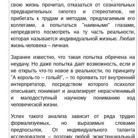
свою жизнь прочитал, отказаться от сознательных
предварительных гипотез и стереотипов, не
прибегать к трудам и методам, предлагаемым его
коллегами, а попытаться "наивными" глазами,
непредвзято посмотреть на ту часть реальности,
которая называется индивидуальной жизнью. Любая
жизнь человека – личная.
Заранее известно, что такая попытка обречена на
неудачу. Но даже попытка дает возможность, если и
не открыть что-то новое в реальности, по принципу
"А король-то – голый!", – то проявить тот внутренний
интерпретатор, посредством которого психолог
описывает, понимает и анализирует нерасчленимый
и малодоступный научному пониманию ход
человеческой жизни.
Успех такого анализа зависит от ряда трудно
формализуемых, но выразимых словами
предпосылок. От индивидуального таланта
исследователя – поэтому любой экзистенциальный