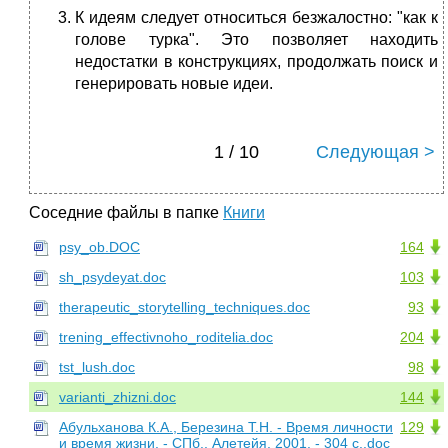
К идеям следует относиться безжалостно: "как к
голове турка". Это позволяет находить
недостатки в конструкциях, продолжать поиск и
генерировать новые идеи.
1 / 10
Следующая >
Соседние файлы в папке
Книги
psy_ob.DOC
164
sh_psydeyat.doc
103
therapeutic_storytelling_techniques.doc
93
trening_effectivnoho_roditelia.doc
204
tst_lush.doc
98
varianti_zhizni.doc
144
Абульханова К.А., Березина Т.Н. - Время личности
129
и время жизни. - СПб., Алетейя, 2001. - 304 с..doc