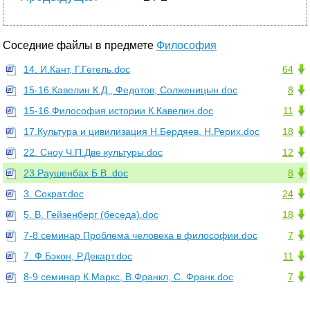
Соседние файлы в предмете
Философия
14. И.Кант, Г.Гегель.doc
64
15-16.Кавелин К.Д., Федотов, Солженицын.doc
8
15-16.Философия истории К.Кавелин.doc
11
17.Культура и цивилизация Н.Бердяев, Н.Рерих.doc
18
22. Сноу Ч.П.Две культуры.doc
12
23.Раушенбах Б.В..doc
8
3. Сократ.doc
24
5. В. Гейзенберг (беседа).doc
18
7-8 семинар Проблема человека в философии.doc
7
7. Ф.Бэкон, Р.Декарт.doc
11
8-9 семинар К.Маркс, В.Франкл, С. Франк.doc
7