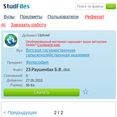
Вузы
Предметы
Пользователи
Реферат
AI
Заказать работу
Upload
Добавил:
Опубликованный материал нарушает ваши авторские
права?
Сообщите нам.
Вятская государственная
Вуз:
сельскохозяйственная академия
Философия
Предмет:
23.Раушенбах Б.В.
.doc
Файл:
Скачиваний:
8
Добавлен:
27.05.2015
Размер:
89 Кб
☆
Скачать
< Предыдущая
2 / 2