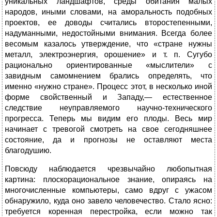
уникальных ландшафтов, среды обитания малых
народов, иными словами, на аморальность подобных
проектов, ее доводы считались второстепенными,
надуманными, недостойными внимания. Всегда более
весомым казалось утверждение, что «стране нужны
металл, электроэнергия, орошение» и т. п. Сугубо
рационально ориентированные «мыслители» с
завидным самомнением брались определять, что
именно «нужно стране». Процесс этот, в несколько иной
форме свойственный и Западу,— естественное
следствие неуправляемого научно-технического
прогресса. Теперь мы видим его плоды. Весь мир
начинает с тревогой смотреть на свое сегодняшнее
состояние, да и прогнозы не оставляют места
благодушию.
Повсюду наблюдается чрезвычайно любопытная
картина: плоскорациональное знание, опираясь на
многочисленные компьютеры, само вдруг с ужасом
обнаружило, куда оно завело человечество. Стало ясно:
требуется коренная перестройка, если можно так