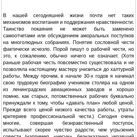
В нашей сегодняшней жизни почти нет таких
механизмов воспитания и поддержания нравственности.
Таинство покаяния не может быть заменено
самоотчетами или обсуждением аморальных поступков
на многолюдных собраниях. Понятие сословной чести
фактически исчезло. Порой пишут о рабочей чести, но
это, к сожалению, обычно ничего не означает. (Хотя
раньше рабочая честь повсеместно существовала и не
позволяла настоящему мастеру унизиться до халтурной
работы. Между прочим, в начале 30-х годов я начинал
свою трудовую биографию учеником столяра на одном
из ленинградских авиационных заводов и хорошо
помню, как старых, потомственных рабочих буквально
принуждали к тому, чтобы «давать план» любой ценой.
Прежде всего ценой низкого качества работы, утраты
критериев профессиональной чести.) Сегодня очень
многие, совершая безнравственный поступок,
испытывают скорее чувство радости, чем угрызения
совести (например, «несун», безнаказанно укравший