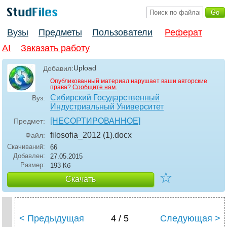
Вузы
Предметы
Пользователи
Реферат
AI
Заказать работу
Upload
Добавил:
Опубликованный материал нарушает ваши авторские
права?
Сообщите нам.
Сибирский Государственный
Вуз:
Индустриальный Университет
[НЕСОРТИРОВАННОЕ]
Предмет:
filosofia_2012 (1)
.docx
Файл:
Скачиваний:
66
Добавлен:
27.05.2015
Размер:
193 Кб
☆
Скачать
< Предыдущая
4 / 5
Следующая >