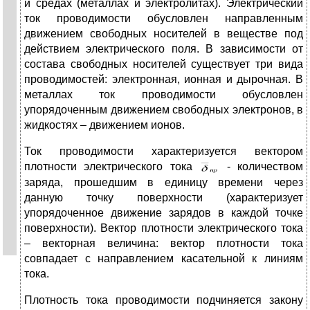
и средах (металлах и электролитах). Электрический
ток проводимости обусловлен направленным
движением свободных носителей в веществе под
действием электрического поля. В зависимости от
состава свободных носителей существует три вида
проводимостей: электронная, ионная и дырочная. В
металлах ток проводимости обусловлен
упорядоченным движением свободных электронов, в
жидкостях – движением ионов.
Ток проводимости характеризуется вектором
плотности электрического тока
- количеством
заряда, прошедшим в единицу времени через
данную точку поверхности (характеризует
упорядоченное движение зарядов в каждой точке
поверхности). Вектор плотности электрического тока
– векторная величина: вектор плотности тока
совпадает с направлением касательной к линиям
тока.
Плотность тока проводимости подчиняется закону