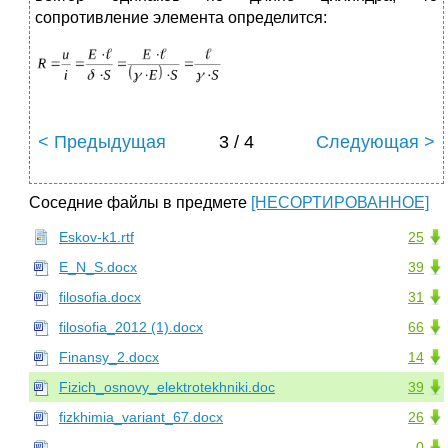
сопротивление элемента определится:
< Предыдущая
3 / 4
Следующая >
Соседние файлы в предмете
[НЕСОРТИРОВАННОЕ]
Eskov-k1.rtf
25
E_N_S.docx
39
filosofia.docx
31
filosofia_2012 (1).docx
66
Finansy_2.docx
14
Fizich_osnovy_elektrotekhniki.doc
39
fizkhimia_variant_67.docx
26
0