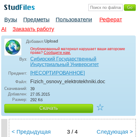
Вузы
Предметы
Пользователи
Реферат
AI
Заказать работу
Upload
Добавил:
Опубликованный материал нарушает ваши авторские
права?
Сообщите нам.
Сибирский Государственный
Вуз:
Индустриальный Университет
[НЕСОРТИРОВАННОЕ]
Предмет:
Fizich_osnovy_elektrotekhniki
.doc
Файл:
Скачиваний:
39
Добавлен:
27.05.2015
Размер:
292 Кб
☆
Скачать
< Предыдущая
3 / 4
Следующая >