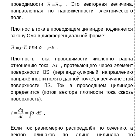
проводимости
. Это векторная величина,
направленная по напряженности электрического
поля.
Плотность тока в проводящем цилиндре подчиняется
закону Ома в дифференциальной форме:
или
.
Плотность тока проводимости численно равна
отношению тока
, протекающего через элемент
поверхности S (перпендикулярный направлению
напряжённости поля в данной точке), к величине этой
поверхности S. Ток в проводящем цилиндре
определится (поток вектора плотности тока сквозь
поверхность):
.
Если ток равномерно распределён по сечению, а
вектор одинаков по длине цилиндра, то