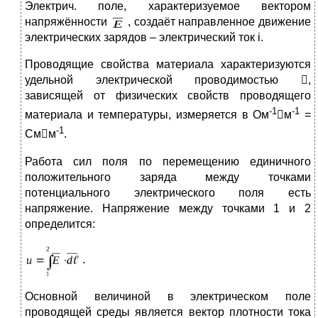
Электрич. поле, характеризуемое вектором
напряжённости
, создаёт направленное движение
электрических зарядов – электрический ток i.
Проводящие свойства материала характеризуются
удельной электрической проводимостью ,
зависящей от физических свойств проводящего
-1
-1
материала и температуры, измеряется в Ом
м
=
-1
Смм
.
Работа сил поля по перемещению единичного
положительного заряда между точками
потенциального электрического поля есть
напряжение. Напряжение между точками 1 и 2
определится:
.
Основной величиной в электрическом поле
проводящей среды является вектор плотности тока