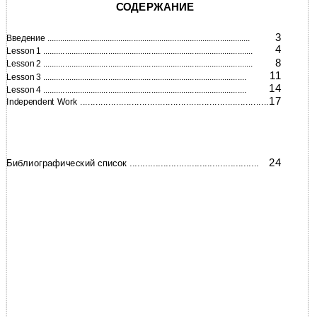
СОДЕРЖАНИЕ
3
Введение ..............................................................................................
4
Lesson 1 .................................................................................................
8
Lesson 2 .................................................................................................
11
Lesson 3 ..............................................................................................
14
Lesson 4 ..............................................................................................
17
Independent Work .........................................................................
24
Библиографический список ..................................................