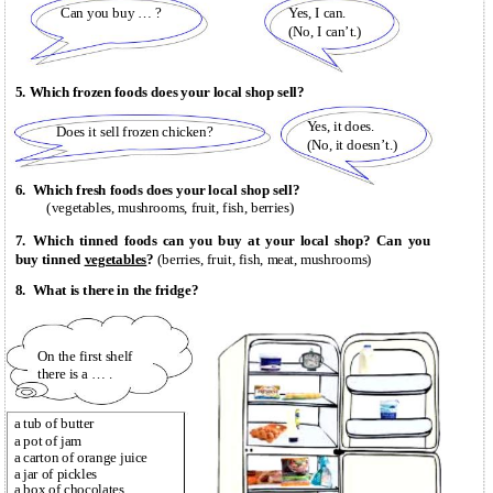
Can you buy … ?
Yes, I can.
(No, I can’t.)
5. Which frozen foods does your local shop sell?
Yes, it does.
Does it sell frozen chicken?
(No, it doesn’t.)
6.
Which fresh foods does your local shop sell?
(vegetables, mushrooms, fruit, fish, berries)
7.
Which tinned foods can you buy at your local shop? Can you
buy tinned
vegetables
?
(berries, fruit, fish, meat, mushrooms)
8.
What is there in the fridge?
On the first shelf
there is a … .
a tub of butter
a pot of jam
a carton of orange juice
a jar of pickles
a box of chocolates