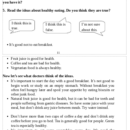
you have it?
5.
Read the ideas about healthy eating. Do you think they are true?
I think this is
I think this is
I’m not sure
true.
false.
about this.
•
It’s good not to eat breakfast.
11
•
Fruit juice is good for health.
•
Coffee and tea are bad for health.
•
Vegetarian food is always healthy.
Now let’s see what doctors think of the ideas.
•
It’s important to start the day with a good breakfast. It’s not good to
begin work or study on an empty stomach. Without breakfast you
often feel hungry later and spoil your appetite by eating biscuits or
other junk food.
•
Natural fruit juice is good for health, but it can be bad for teeth and
people suffering from gastric diseases. So have some juice with your
meal, but don’t drink any juice between meals. Try water instead.
•
Don’t have more than two cups of coffee a day and don’t drink any
coffee before you go to bed. Tea is generally good for people. Green
tea is especially healthy.