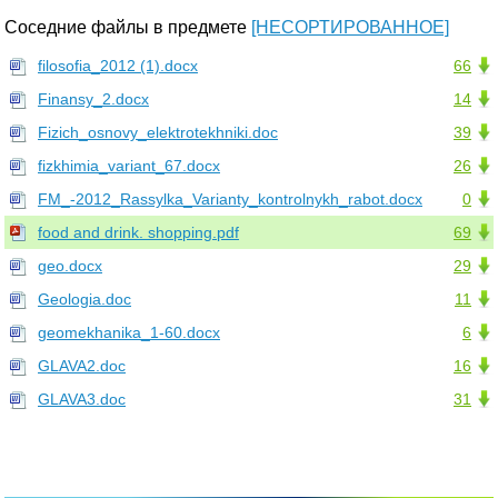
Соседние файлы в предмете
[НЕСОРТИРОВАННОЕ]
filosofia_2012 (1).docx
66
Finansy_2.docx
14
Fizich_osnovy_elektrotekhniki.doc
39
fizkhimia_variant_67.docx
26
FM_-2012_Rassylka_Varianty_kontrolnykh_rabot.docx
0
food and drink. shopping.pdf
69
geo.docx
29
Geologia.doc
11
geomekhanika_1-60.docx
6
GLAVA2.doc
16
GLAVA3.doc
31