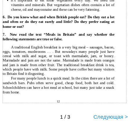
•
It’s important to eat some vegetables every day. We need the
vitamins and minerals. But vegetarian dishes often contain a lot of
cheese, oil and mayonnaise and these can be very fattening.
6.
Do you know what and when British people eat? Do they eat a lot
and often or do they eat rarely and little? Do they prefer eating at
home or out?
7.
Now read the text “Meals in Britain” and say whether the
following statements are true or false.
A traditional English breakfast is a very big meal – sausages, bacon,
eggs, tomatoes, mushrooms … . But nowadays many people just have
cereal with milk and sugar, or toast with marmalade, jam, or honey.
Marmalade and jam are not the same. Marmalade is made from oranges
and jam is made from other fruit. The traditional breakfast drink is tea,
which people have with milk. Some people have coffee but many visitors
to Britain find it disgusting.
For many people lunch is a quick meal. In the cities there are a lot of
sandwich bars. Pubs often serve good, cheap food, both hot and cold.
Schoolchildren can have a hot meal at school, but many just take a snack
from home.
12
1 / 3
Следующая >