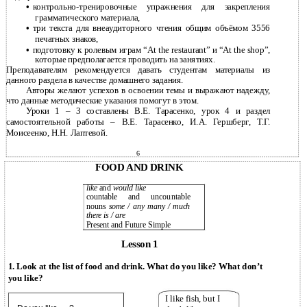
•
контрольно-тренировочные
упражнения для закрепления
грамматического материала,
•
три текста для внеаудиторного чтения общим объёмом 3556
печатных знаков,
•
подготовку к ролевым играм “At the restaurant” и “At the shop”,
которые предполагается проводить на занятиях.
Преподавателям рекомендуется давать студентам материалы из
данного раздела в качестве домашнего задания.
Авторы желают успехов в освоении темы и выражают надежду,
что данные методические указания помогут в этом.
Уроки 1 – 3 составлены В.Е. Тарасенко, урок 4 и раздел
самостоятельной работы – В.Е. Тарасенко, И.А. Гершберг, Т.Г.
Моисеенко, Н.Н. Лаптевой.
6
FOOD AND DRINK
like
and
would like
countable and uncountable
nouns
some / any many / much
there is / are
Present and Future Simple
Lesson 1
1. Look at the list of food and drink. What do you like? What don’t
you like?
I like fish, but I