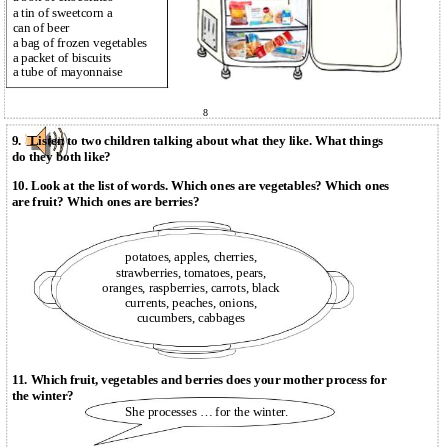
a tin of sweetcorn a
can of beer
a bag of frozen vegetables
a packet of biscuits
a tube of mayonnaise
8
9.
Listen to two children talking about what they like. What things
do they both like?
10. Look at the list of words. Which ones are vegetables? Which ones
are fruit? Which ones are berries?
potatoes, apples, cherries,
strawberries, tomatoes, pears,
oranges, raspberries, carrots, black
currents, peaches, onions,
cucumbers, cabbages
11. Which fruit, vegetables and berries does your mother process for
the winter?
She processes … for the winter.