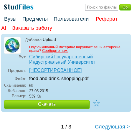
Вузы
Предметы
Пользователи
Реферат
AI
Заказать работу
Upload
Добавил:
Опубликованный материал нарушает ваши авторские
права?
Сообщите нам.
Сибирский Государственный
Вуз:
Индустриальный Университет
[НЕСОРТИРОВАННОЕ]
Предмет:
food and drink. shopping
.pdf
Файл:
Скачиваний:
69
Добавлен:
27.05.2015
Размер:
539 Кб
☆
Скачать
1 / 3
Следующая >