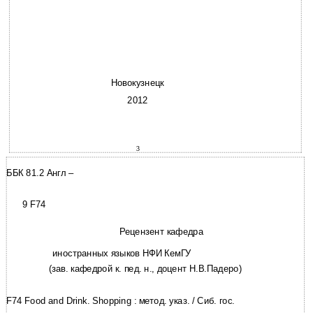
Новокузнецк
2012
3
ББК 81.2 Англ –
9 F74
Рецензент кафедра
иностранных языков НФИ КемГУ
(зав. кафедрой к. пед. н., доцент Н.В.Падеро)
F74 Food and Drink. Shopping : метод. указ. / Сиб. гос.