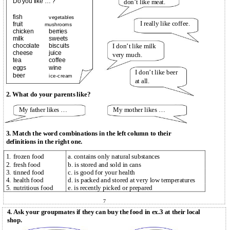
Do you like … ?
don’t like meat.
fish
vegetables
I really like coffee.
fruit
mushrooms
chicken
berries
milk
sweets
I don’t like milk
chocolate
biscuits
cheese
juice
very much.
tea
coffee
eggs
wine
I don’t like beer
beer
ice-cream
at all.
2. What do your parents like?
My father likes …
My mother likes …
3. Match the word combinations in the left column to their
definitions in the right one.
1.
frozen food
a. contains only natural substances
2.
fresh food
b. is stored and sold in cans
3.
tinned food
c. is good for your health
4.
health food
d. is packed and stored at very low temperatures
5.
nutritious food
e. is recently picked or prepared
7
4. Ask your groupmates if they can buy the food in ex.3 at their local
shop.