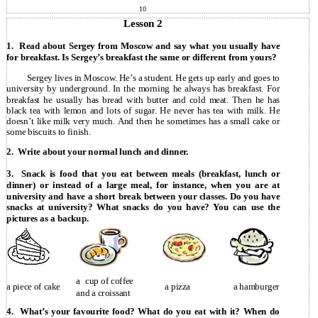
10
Lesson 2
1.
Read about Sergey from Moscow and say what you usually have
for breakfast. Is Sergey’s breakfast the same or different from yours?
Sergey lives in Moscow. He’s a student. He gets up early and goes to
university by underground. In the morning he always has breakfast. For
breakfast he usually has bread with butter and cold meat. Then he has
black tea with lemon and lots of sugar. He never has tea with milk. He
doesn’t like milk very much. And then he sometimes has a small cake or
some biscuits to finish.
2.
Write about your normal lunch and dinner.
3.
Snack is food that you eat between meals (breakfast, lunch or
dinner) or instead of a large meal, for instance, when you are at
university and have a short break between your classes. Do you have
snacks at university? What snacks do you have? You can use the
pictures as a backup.
a
cup of coffee
a piece of cake
a pizza
a hamburger
and a croissant
4.
What’s your favourite food? What do you eat with it? When do