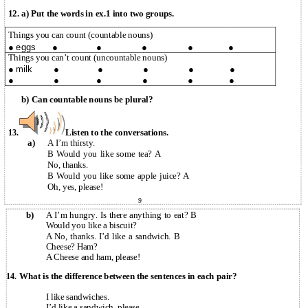
12. a) Put the words in ex.1 into two groups.
Things you can count (countable nouns)
●
eggs
●
●
●
●
●
Things you can’t count (uncountable nouns)
●
milk
●
●
●
●
●
●
●
●
●
●
●
b)
Can countable nouns be plural?
Listen to the conversations.
13.
a)
A I’m thirsty.
B Would you like some tea? A
No, thanks.
B Would you like some apple juice? A
Oh, yes, please!
9
b)
A I’m hungry. Is there anything to eat? B
Would you like a biscuit?
A No, thanks. I’d like a sandwich. B
Cheese? Ham?
A Cheese and ham, please!
What is the difference between the sentences in each pair?
14.
I like sandwiches.
I’d like a sandwich, please.