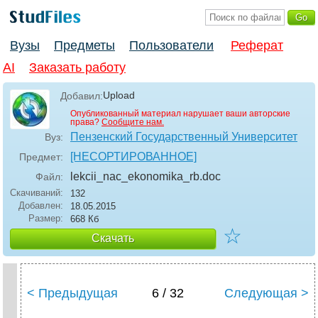
Вузы
Предметы
Пользователи
Реферат
AI
Заказать работу
Upload
Добавил:
Опубликованный материал нарушает ваши авторские
права?
Сообщите нам.
Пензенский Государственный Университет
Вуз:
[НЕСОРТИРОВАННОЕ]
Предмет:
lekcii_nac_ekonomika_rb
.doc
Файл:
Скачиваний:
132
Добавлен:
18.05.2015
Размер:
668 Кб
☆
Скачать
< Предыдущая
6 / 32
Следующая >