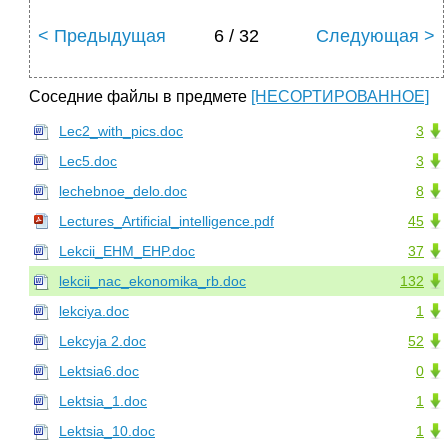
< Предыдущая
6 / 32
Следующая >
Соседние файлы в предмете
[НЕСОРТИРОВАННОЕ]
Lec2_with_pics.doc
3
Lec5.doc
3
lechebnoe_delo.doc
8
Lectures_Artificial_intelligence.pdf
45
Lekcii_EHM_EHP.doc
37
lekcii_nac_ekonomika_rb.doc
132
lekciya.doc
1
Lekcyja 2.doc
52
Lektsia6.doc
0
Lektsia_1.doc
1
Lektsia_10.doc
1