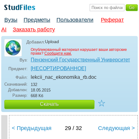
Вузы
Предметы
Пользователи
Реферат
AI
Заказать работу
Upload
Добавил:
Опубликованный материал нарушает ваши авторские
права?
Сообщите нам.
Пензенский Государственный Университет
Вуз:
[НЕСОРТИРОВАННОЕ]
Предмет:
lekcii_nac_ekonomika_rb
.doc
Файл:
Скачиваний:
132
Добавлен:
18.05.2015
Размер:
668 Кб
☆
Скачать
< Предыдущая
29 / 32
Следующая >