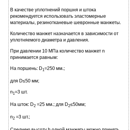
В качестве уплотнений поршня и штока
рекомендуется использовать эластомерные
материалы, резинотканевые шевронные манжеты.
Количество манжет назначается в зависимости от
уплотняемого диаметра и давления.
При давлении 10 МПа количество манжет n
принимается равным:
На поршень: D
=250 мм.;
1
для D≤50 мм;
n
=3 шт.
1
На шток: D
=25 мм.; для D
≤50мм;
2
2
n
=3 шт.;
2
Среднею высоту h одной манжеты можно принять