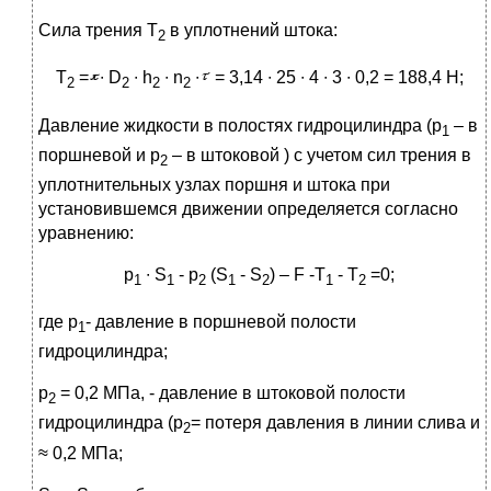
Сила трения Т
в уплотнений штока:
2
Т
=
∙ D
∙ h
∙ n
∙
= 3,14 ∙ 25 ∙ 4 ∙ 3 ∙ 0,2 = 188,4 H;
2
2
2
2
Давление жидкости в полостях гидроцилиндра (р
– в
1
поршневой и р
– в штоковой ) с учетом сил трения в
2
уплотнительных узлах поршня и штока при
установившемся движении определяется согласно
уравнению:
р
∙ S
- р
(S
- S
) – F -T
- T
=0;
1
1
2
1
2
1
2
где р
- давление в поршневой полости
1
гидроцилиндра;
р
= 0,2 МПа, - давление в штоковой полости
2
гидроцилиндра (р
= потеря давления в линии слива и
2
≈ 0,2 МПа;