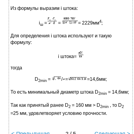
Из формулы выразим i штока:
4
i
=
=
= 2229мм
;
ш
Для определения i штока используют и такую
формулу:
i штока=
тогда
D
=
/
=
=14,6мм;
2
min
То есть минимальный диаметр штока D
= 14,6мм;
2
min
Так как принятый ранее D
= 160 мм > D
, то D
2
2
min
2
=25 мм, удовлетворяет условию прочности.
< Предыдущая
2 / 5
Следующая >