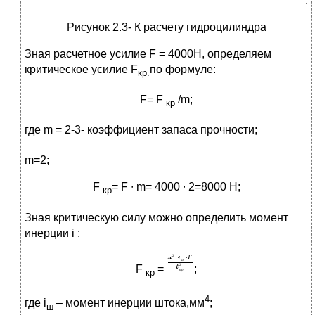
.
Рисунок 2.3- К расчету гидроцилиндра
Зная расчетное усилие F = 4000H, определяем
критическое усилие F
по формуле:
кр.
F= F
/m;
кр
где m
= 2-3- коэффициент запаса прочности;
m=2;
F
= F ∙ m= 4000 ∙ 2=8000 H;
кр
Зная критическую силу можно определить момент
инерции i :
F
=
;
кр
4
где i
– момент инерции штока,мм
;
ш