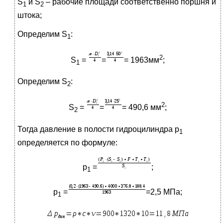
S
и S
– рабочие площади соответственно поршня и
1
2
штока;
Определим S
:
1
2
S
=
=
= 1963мм
;
1
Определим S
:
2
2
S
=
=
= 490,6 мм
;
2
Тогда давление в полости гидроцилиндра р
1
определяется по формуле:
р
=
;
1
р
=
=2,5 МПа;
1