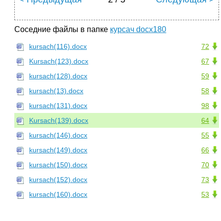
Соседние файлы в папке
курсач docx180
kursach(116).docx
72
Kursach(123).docx
67
kursach(128).docx
59
kursach(13).docx
58
kursach(131).docx
98
Kursach(139).docx
64
kursach(146).docx
55
kursach(149).docx
66
kursach(150).docx
70
kursach(152).docx
73
kursach(160).docx
53