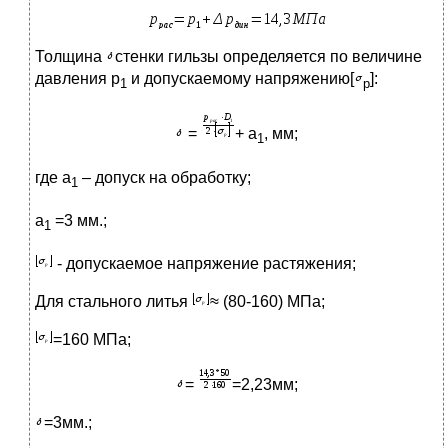
Толщина
стенки гильзы определяется по величине
давления р
и допускаемому напряжению[
]:
1
р
=
+ а
, мм;
1
где а
– допуск на обработку;
1
а
=3 мм.;
1
- допускаемое напряжение растяжения;
Для стального литья
≈ (80-160) МПа;
=160 МПа;
=
=2,23мм;
=3мм.;