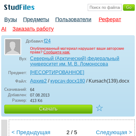
Вузы
Предметы
Пользователи
Реферат
AI
Заказать работу
f24
Добавил:
Опубликованный материал нарушает ваши авторские
права?
Сообщите нам.
Северный (Арктический) федеральный
Вуз:
университет им. М. В. Ломоносова
[НЕСОРТИРОВАННОЕ]
Предмет:
Архив2
/
курсач docx180
/ Kursach(139)
.docx
Файл:
Скачиваний:
64
Добавлен:
07.08.2013
Размер:
413 Кб
☆
Скачать
< Предыдущая
2 / 5
Следующая >