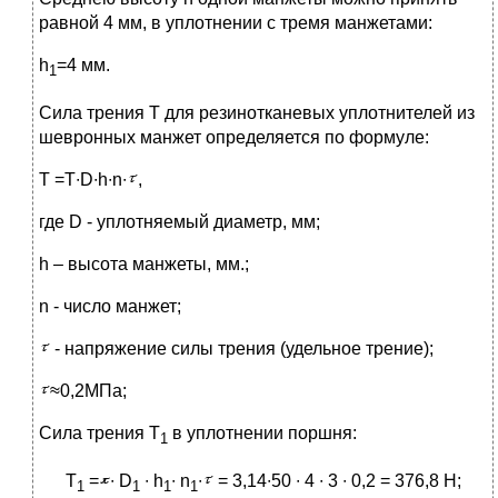
равной 4 мм, в уплотнении с тремя манжетами:
h
=4 мм.
1
Сила трения Т для резинотканевых уплотнителей из
шевронных манжет определяется по формуле:
Т =Т∙D∙h∙n∙
,
где D - уплотняемый диаметр, мм;
h – высота манжеты, мм.;
n - число манжет;
- напряжение силы трения (удельное трение);
≈0,2МПа;
Сила трения Т
в уплотнении поршня:
1
Т
=
∙ D
∙ h
∙ n
∙
= 3,14∙50 ∙ 4 ∙ 3 ∙ 0,2 = 376,8 H;
1
1
1
1