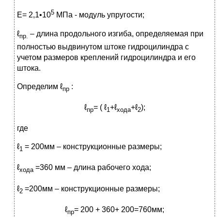
5
Е= 2,1•10
МПа - модуль упругости;
ℓ
– длина продольного изгиба, определяемая при
пр.
полностью выдвинутом штоке гидроцилиндра с
учетом размеров креплений гидроцилиндра и его
штока.
Определим ℓ
:
пр
ℓ
= ( ℓ
+ℓ
+ℓ
);
пр
1
хода
2
где
ℓ
= 200мм – конструкционные размеры;
1
ℓ
=360 мм – длина рабочего хода;
хода
ℓ
=200мм – конструкционные размеры;
2
ℓ
= 200 + 360+ 200=760мм;
пр