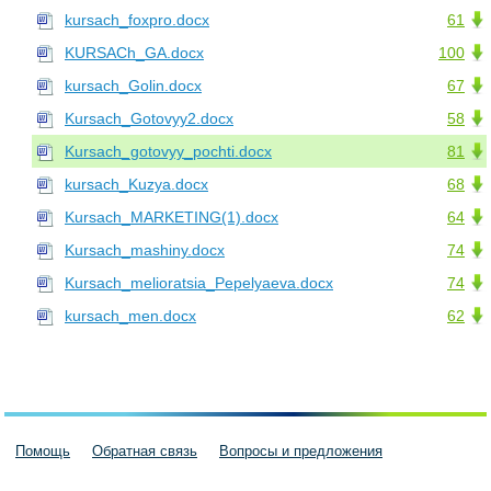
kursach_foxpro.docx
61
KURSACh_GA.docx
100
kursach_Golin.docx
67
Kursach_Gotovyy2.docx
58
Kursach_gotovyy_pochti.docx
81
kursach_Kuzya.docx
68
Kursach_MARKETING(1).docx
64
Kursach_mashiny.docx
74
Kursach_melioratsia_Pepelyaeva.docx
74
kursach_men.docx
62
Помощь
Обратная связь
Вопросы и предложения