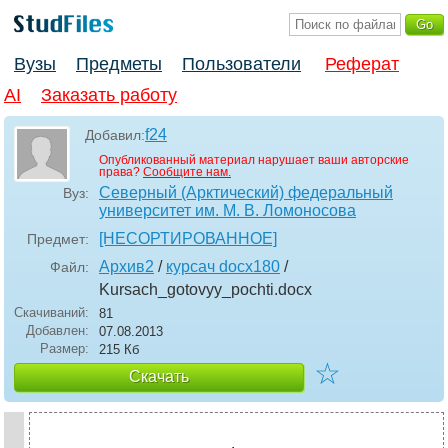
Вузы
Предметы
Пользователи
Реферат
AI
Заказать работу
f24
Добавил:
Опубликованный материал нарушает ваши авторские
права?
Сообщите нам.
Северный (Арктический) федеральный
Вуз:
университет им. М. В. Ломоносова
[НЕСОРТИРОВАННОЕ]
Предмет:
Архив2
/
курсач docx180
/
Файл:
Kursach_gotovyy_pochti
.docx
Скачиваний:
81
Добавлен:
07.08.2013
Размер:
215 Кб
☆
Скачать