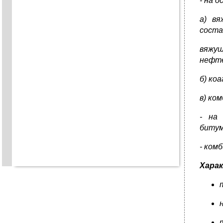
- на 
а) вя
соста
вяжу
нефт
б) ко
в) ко
- на 
битум
- ком
Харак