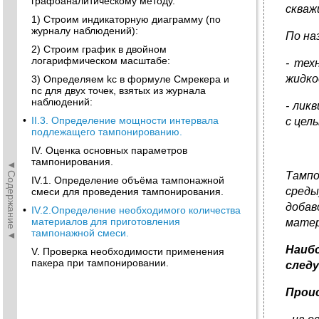
графоаналитическому методу.
скваж
1) Строим индикаторную диаграмму (по
журналу наблюдений):
По на
2) Строим график в двойном
логарифмическом масштабе:
- тех
жидко
3) Определяем kс в формуле Смрекера и
nс для двух точек, взятых из журнала
наблюдений:
- лик
•
II.3. Определение мощности интервала
с цел
подлежащего тампонированию.
IV. Оценка основных параметров
тампонирования.
◄Содержание◄
Тампо
IV.1. Определение объёма тампонажной
среды
смеси для проведения тампонирования.
добав
•
IV.2.Определение необходимого количества
материалов для приготовления
матер
тампонажной смеси.
Наиб
V. Проверка необходимости применения
пакера при тампонировании.
след
Прои