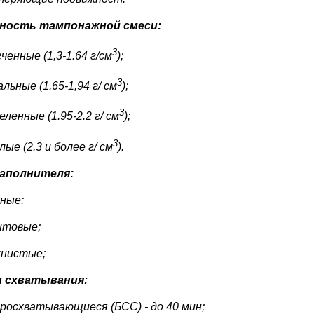
ность тампонажной смеси:
3
ченные (1,3-1.64 г/см
);
3
льные (1.65-1,94 г/ см
);
3
ленные (1.95-2.2 г/ см
);
3
ые (2.3 и более г/ см
).
наполнителя:
аные;
итовые;
книстые;
и схватывания:
росхватывающиеся (БСС) - до 40 мин;