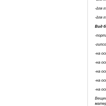
-для 
-для 
Вид 
-порт
-гипс
-на о
-на о
-на о
-на о
-на о
Веще
матер