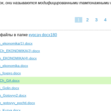
ок, они называются модифицированными тампонажными 
1
2
3
4
 файлы в папке
курсач docx180
h_ekonomika(1).docx
Ch_EKONOMIKA(2).docx
h_EKONOMIKA(4).docx
h_ekonomika.docx
h_foxpro.docx
Ch_GA.docx
h_Golin.docx
h_Gotovyy2.docx
h_gotovyy_pochti.docx
h_Kuzya.docx