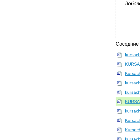
добав
Соседние
kursac
KURSA
Kursac
kursac
kursac
KURSA
kursac
Kursac
Kursac
kursac