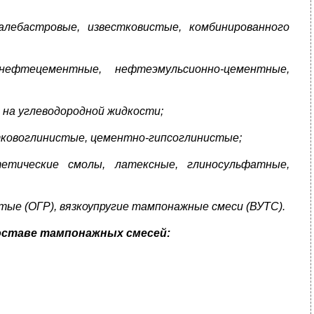
алебастровые, известковистые, комбинированного
ефтецементные, нефтеэмульсионно-цементные,
 на углеводородной жидкости;
тковоглинистые, цементно-гипсоглинистые;
тетические смолы, латексные, глиносульфатные,
ые (ОГР), вязкоупругие тампонажные смеси (ВУТС).
составе тампонажных смесей: