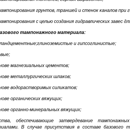
тампонирования грунтов, траншей и стенок каналов при
тампонирования с целью создания гидравлических завес 
базового тампонажного материала:
ландцементные;глиноземистые и гипсоглинистые;
овые;
снове магнезиальных цементов;
снове металлургических шлаков;
снове водорастворимых силикатов;
снове органических вяжущих;
снове органно-минеральных вяжущих;
ства, обеспечивающие затвердевание тампонажны
иалами. В случае присутствия в составе базового 