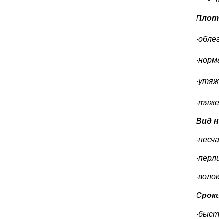
Плот
-облег
-норма
-утяже
-тяжел
Вид 
-песч
-перл
-воло
Срок
-быст