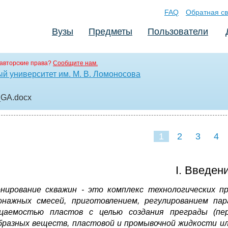
FAQ
Обратная св
Вузы
Предметы
Пользователи
авторские права?
Сообщите нам.
й университет им. М. В. Ломоносова
_GA
.docx
1
2
3
4
I. Введен
нирование скважин - это комплекс технологических пр
нажных смесей, приготовлением, регулированием па
ицаемостью пластов с целью создания преграды (пе
бразных веществ, пластовой и промывочной жидкости ил