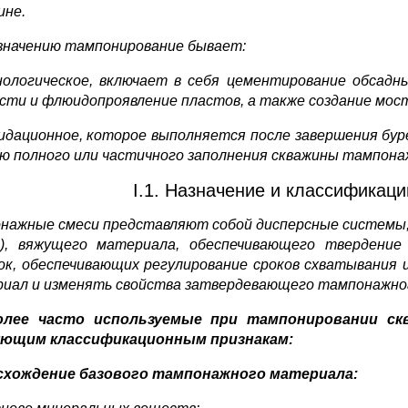
ине.
значению тампонирование бывает:
нологическое, включает в себя цементирование обсадн
сти и флюидопроявление пластов, а также создание мост
видационное, которое выполняется после завершения бур
ью полного или частичного заполнения скважины тампона
I.1. Назначение и классификац
нажные смеси представляют собой дисперсные системы,
), вяжущего материала, обеспечивающего твердени
ок, обеспечивающих регулирование сроков схватывания
иал и изменять свойства затвердевающего тампонажног
олее часто используемые при тампонировании ск
ующим классификационным признакам:
схождение базового тампонажного материала: