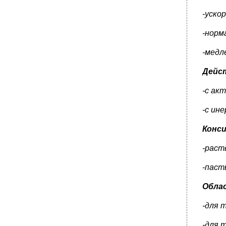
-уско
-норм
-медл
Дейст
-с ак
-с ин
Конс
-раст
-паст
Обла
-для 
-для 