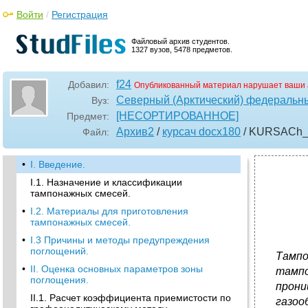
Войти
/
Регистрация
Файловый архив студентов.
1327 вузов, 5478 предметов.
f24
Добавил:
Опубликованный материал нарушает ваши 
Северный (Арктический) федеральны
Вуз:
[НЕСОРТИРОВАННОЕ]
Предмет:
Архив2
/
курсач docx180
/ KURSACh
Файл:
•
I. Введение.
I.1. Назначение и классификации
тампонажных смесей.
•
I.2. Материалы для приготовления
тампонажных смесей.
•
I.3 Причины и методы предупреждения
поглощений.
Тампо
•
II. Оценка основных параметров зоны
тампо
поглощения.
прон
II.1. Расчет коэффициента приемистости по
газоо