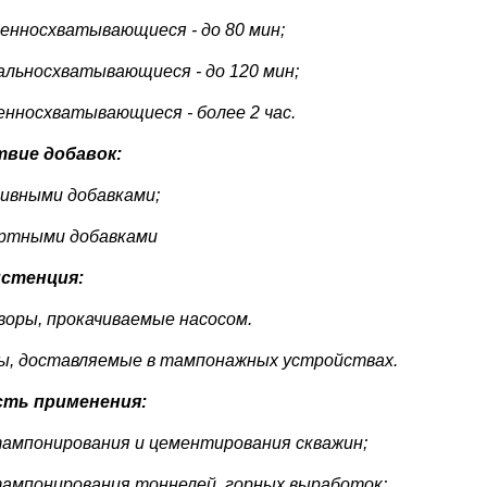
ренносхватывающиеся - до 80 мин;
альносхватывающиеся - до 120 мин;
енносхватывающиеся - более 2 час.
вие добавок:
тивными добавками;
ертными добавками
истенция:
воры, прокачиваемые насосом.
ы, доставляемые в тампонажных устройствах.
сть применения:
тампонирования и цементирования скважин;
тампонирования тоннелей, горных выработок;