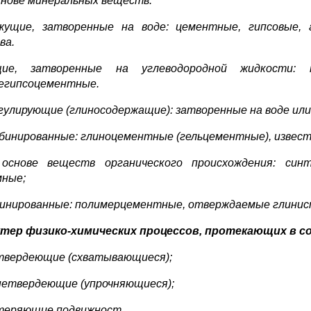
основе минеральных веществ:
жущие, затворенные на воде: цементные, гипсовые, 
ва.
щие, затворенные на углеводородной жидкости: н
египсоцементные.
агулирующие (глиносодержащие): затворенные на воде или
мбинированные: глиноцементные (гельцементные), извес
основе веществ органического происхождения: син
ные;
бинированные: полимерцементные, отверждаемые глинист
тер физико-химических процессов, протекающих в 
твердеющие (схватывающиеся);
нетвердеющие (упрочняющиеся);
теряющие подвижност.