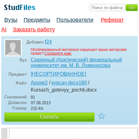
Вузы
Предметы
Пользователи
Реферат
AI
Заказать работу
f24
Добавил:
Опубликованный материал нарушает ваши авторские
права?
Сообщите нам.
Северный (Арктический) федеральный
Вуз:
университет им. М. В. Ломоносова
[НЕСОРТИРОВАННОЕ]
Предмет:
Архив2
/
курсач docx180
/
Файл:
Kursach_gotovyy_pochti
.docx
Скачиваний:
81
Добавлен:
07.08.2013
Размер:
215 Кб
☆
Скачать