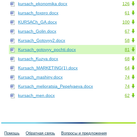
kursach_ekonomika.docx
126
kursach_foxpro.docx
61
KURSACh_GA.docx
100
kursach_Golin.docx
67
Kursach_Gotovyy2.docx
58
Kursach_gotovyy_pochti.docx
81
kursach_Kuzya.docx
68
Kursach_MARKETING(1).docx
64
Kursach_mashiny.docx
74
Kursach_melioratsia_Pepelyaeva.docx
74
kursach_men.docx
62
Помощь
Обратная связь
Вопросы и предложения