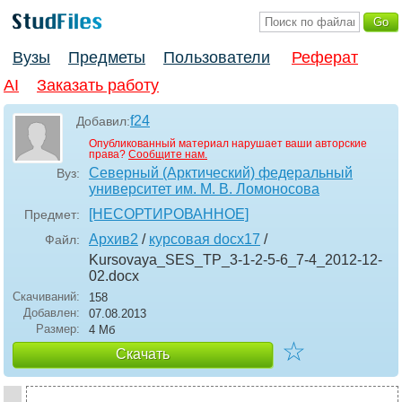
Вузы
Предметы
Пользователи
Реферат
AI
Заказать работу
f24
Добавил:
Опубликованный материал нарушает ваши авторские
права?
Сообщите нам.
Северный (Арктический) федеральный
Вуз:
университет им. М. В. Ломоносова
[НЕСОРТИРОВАННОЕ]
Предмет:
Архив2
/
курсовая docx17
/
Файл:
Kursovaya_SES_TP_3-1-2-5-6_7-4_2012-12-
02
.docx
Скачиваний:
158
Добавлен:
07.08.2013
Размер:
4 Мб
☆
Скачать