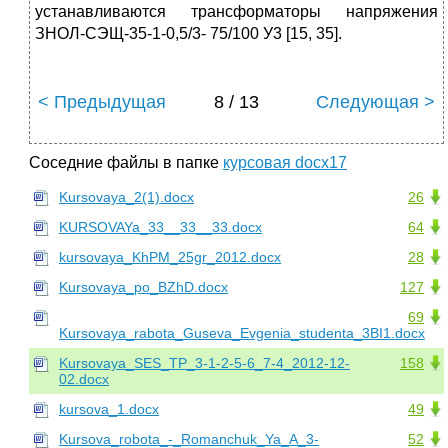
устанавливаются трансформаторы напряжения
ЗНОЛ-СЭЩ-35-1-0,5/3- 75/100 У3 [15, 35].
< Предыдущая
8 / 13
Следующая >
Соседние файлы в папке
курсовая docx17
Kursovaya_2(1).docx
26
KURSOVAYa_33__33__33.docx
64
kursovaya_KhPM_25gr_2012.docx
28
Kursovaya_po_BZhD.docx
127
69
Kursovaya_rabota_Guseva_Evgenia_studenta_3BI1.docx
Kursovaya_SES_TP_3-1-2-5-6_7-4_2012-12-
158
02.docx
kursova_1.docx
49
Kursova_robota_-_Romanchuk_Ya_A_3-
52