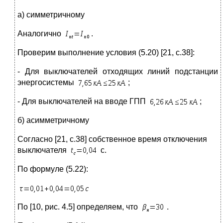
а) симметричному
Аналогично
.
Проверим выполнение условия (5.20) [21, с.38]:
- Для выключателей отходящих линий подстанции
энергосистемы
;
- Для выключателей на вводе ГПП
;
б) асимметричному
Согласно [21, с.38] собственное время отключения
выключателя
с.
По формуле (5.22):
По [10, рис. 4.5] определяем, что
.