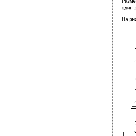
Разме
один 
На рис