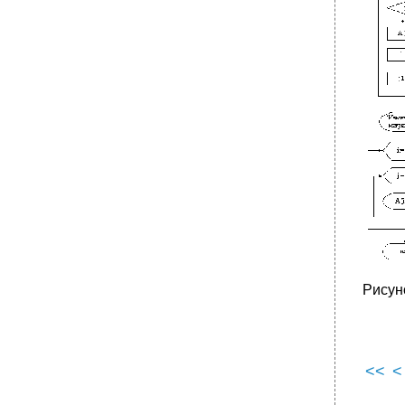
Рисун
<<
<