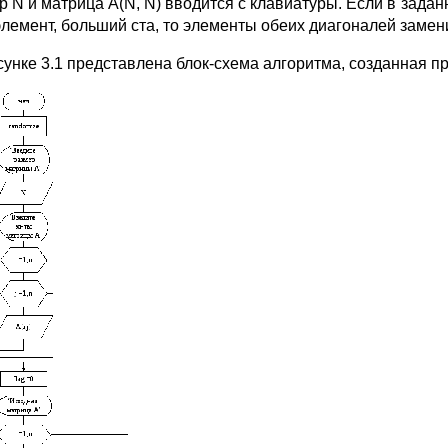
р N и матрица A(N, N) вводится с клавиатуры. Если в задан
элемент, больший ста, то элементы обеих диагоналей замен
унке 3.1 представлена блок-схема алгоритма, созданная при