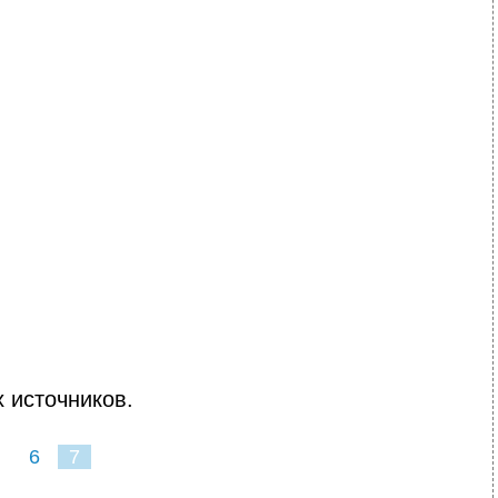
 источников.
6
7