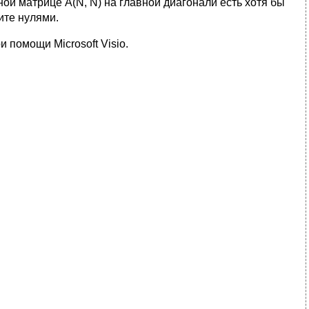
ной матрице A(N, N) на главной диагонали есть хотя бы
ите нулями.
 помощи Microsoft Visio.