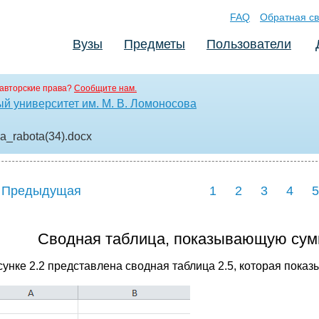
FAQ
Обратная св
Вузы
Предметы
Пользователи
авторские права?
Сообщите нам.
й университет им. М. В. Ломоносова
a_rabota(34)
.docx
 Предыдущая
1
2
3
4
5
Cводная таблица, показывающую сумм
сунке 2.2 представлена сводная таблица 2.5, которая показ