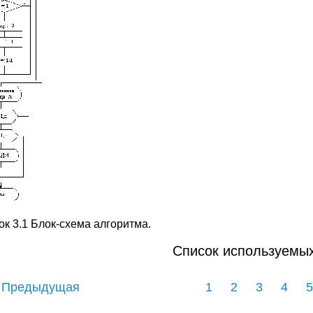
ок 3.1 Блок-схема алгоритма.
Список используемых
 Предыдущая
1
2
3
4
5