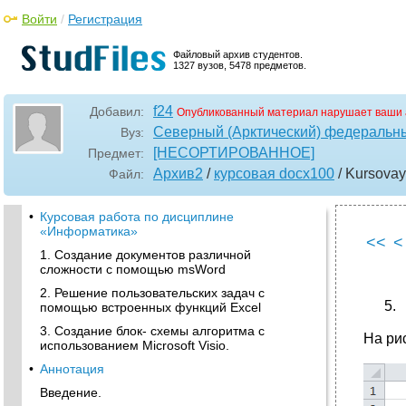
Войти
/
Регистрация
Файловый архив студентов.
1327 вузов, 5478 предметов.
f24
Добавил:
Опубликованный материал нарушает ваши 
Северный (Арктический) федеральны
Вуз:
[НЕСОРТИРОВАННОЕ]
Предмет:
Архив2
/
курсовая docx100
/ Kursovay
Файл:
•
Курсовая работа по дисциплине
«Информатика»
<<
<
1. Создание документов различной
сложности с помощью msWord
2. Решение пользовательских задач с
помощью встроенных функций Excel
3. Создание блок- схемы алгоритма с
На ри
использованием Microsoft Visio.
•
Аннотация
Введение.