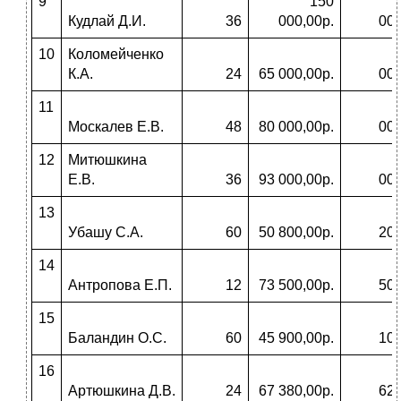
9
150
Кудлай Д.И.
36
000,00р.
000
10
Коломейченко
К.А.
24
65 000,00р.
000
11
Москалев Е.В.
48
80 000,00р.
000
12
Митюшкина
Е.В.
36
93 000,00р.
000
13
Убашу С.А.
60
50 800,00р.
200
14
Антропова Е.П.
12
73 500,00р.
500
15
Баландин О.С.
60
45 900,00р.
100
16
Артюшкина Д.В.
24
67 380,00р.
620