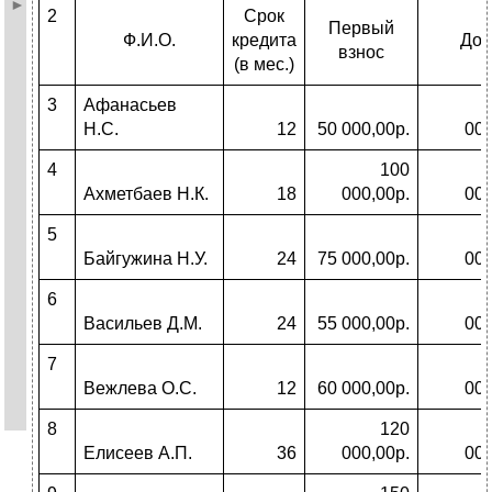
2
Срок
Первый
Ф.И.О.
кредита
Дол
взнос
(в мес.)
3
Афанасьев
Н.С.
12
50 000,00р.
000
4
100
Ахметбаев Н.К.
18
000,00р.
000
5
Байгужина Н.У.
24
75 000,00р.
000
6
Васильев Д.М.
24
55 000,00р.
000
7
Вежлева О.С.
12
60 000,00р.
000
8
120
Елисеев А.П.
36
000,00р.
000