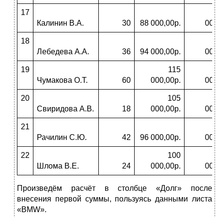
17
Калинин В.А.
30
88 000,00р.
000
18
Лебедева А.А.
36
94 000,00р.
000
19
115
Чумакова О.Т.
60
000,00р.
000
20
105
Свиридова А.В.
18
000,00р.
000
21
Рачилин С.Ю.
42
96 000,00р.
000
22
100
Шлома В.Е.
24
000,00р.
000
Произведём расчёт в столбце «Долг» после
внесения первой суммы, пользуясь данными листа
«BMW».