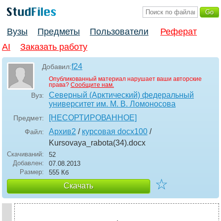
Вузы
Предметы
Пользователи
Реферат
AI
Заказать работу
f24
Добавил:
Опубликованный материал нарушает ваши авторские
права?
Сообщите нам.
Северный (Арктический) федеральный
Вуз:
университет им. М. В. Ломоносова
[НЕСОРТИРОВАННОЕ]
Предмет:
Архив2
/
курсовая docx100
/
Файл:
Kursovaya_rabota(34)
.docx
Скачиваний:
52
Добавлен:
07.08.2013
Размер:
555 Кб
☆
Скачать